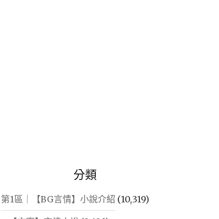
鍵
字:
分類
第1區｜【BG言情】小說介紹
(10,319)