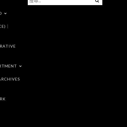
尋
D
關
鍵
CE)｜
字:
RATIVE
RTMENT
RCHIVES
RK