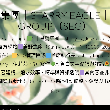
｜STARRY EAGLE｜ST
GROUP（SEG）
rry Eagle
2｜星鷹集團｜Starry Eagle Group
集團官方網站
蒼野之鷹（Starry Eagle）：（2009–2
–現在）
SEG管理團隊
首席執行長：Story Eag
Starry（伊莉莎・S）寫作
AI負責文字潤飾與評論
內容建構，追求效率、精準與資訊透明
其內容並非
國際出版計畫（SEIPP），持續推動修稿、翻譯與出
Facebook
Instagram