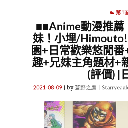
第1
■■Anime動漫推
妹！小埋/Himouto!
園+日常歡樂悠閒番
趣+兄妹主角題材+
(評價)
2021-08-09
by
蒼野之鷹｜Starryeag
|