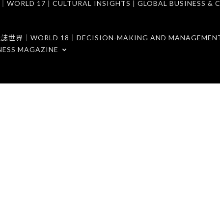
7 | CULTURAL INSIGHTS | GLOBAL BUSINESS & C
ORLD 18｜DECISION-MAKING AND MANAGEMENT 
NESS MAGAZINE