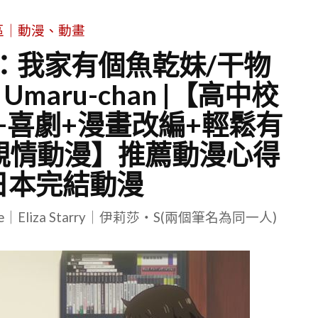
區｜動漫、動畫
薦：我家有個魚乾妹/干物
 Umaru-chan |【高中校
+喜劇+漫畫改編+輕鬆有
親情動漫】推薦動漫心得
 |日本完結動漫
le｜Eliza Starry｜伊莉莎・S(兩個筆名為同一人)