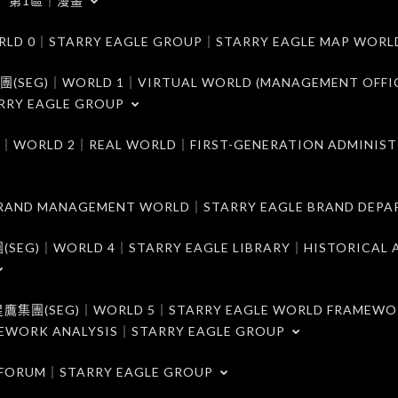
第1區｜漫畫
｜STARRY EAGLE GROUP｜STARRY EAGLE MAP WORL
)｜WORLD 1｜VIRTUAL WORLD (MANAGEMENT OFFI
RRY EAGLE GROUP
D 2｜REAL WORLD｜FIRST-GENERATION ADMINIST
MANAGEMENT WORLD｜STARRY EAGLE BRAND DEPA
ORLD 4｜STARRY EAGLE LIBRARY｜HISTORICAL A
EG)｜WORLD 5｜STARRY EAGLE WORLD FRAMEWO
MEWORK ANALYSIS｜STARRY EAGLE GROUP
ORUM｜STARRY EAGLE GROUP