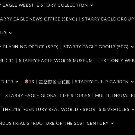
LE WEBSITE STORY COLLECTION
 EAGLE NEWS OFFICE (SENO)｜STARRY EAGLE GROUP
LUB
ANNING OFFICE (SPO)｜STARRY EAGLE GROUP (SEG)
｜STARRY EAGLE WORDS MUSEUM｜TEXT-ONLY WEB
ELIER
13｜星空鬱金香花園｜STARRY TULIP GARDEN
RY EAGLE GLOBAL LIFE STORIES｜MULTILINGUAL E
21ST-CENTURY REAL WORLD．SPORTS & VEHICLES
TRIAL STRUCTURE OF THE 21ST CENTURY