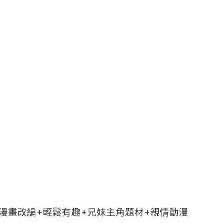
漫畫改編+輕鬆有趣+兄妹主角題材+親情動漫