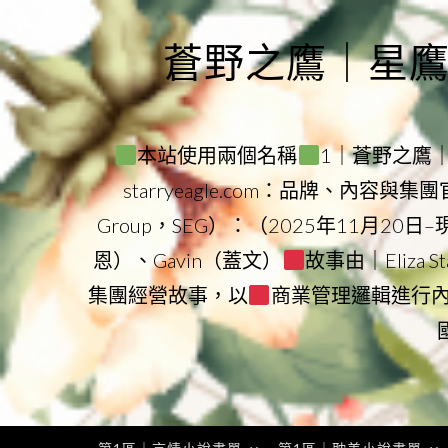
Skip
to
蒼野之鷹｜星鷹集團
content
本站使用兩個名稱
1｜蒼野之鷹｜Sta
starryeagle.com：品牌、內容與
Group，SEG）：（2025年11月20日
恩）、Gavin（蓋文）
故事由｜Eliza 
集團經營故事，以
商業管理邏輯進行