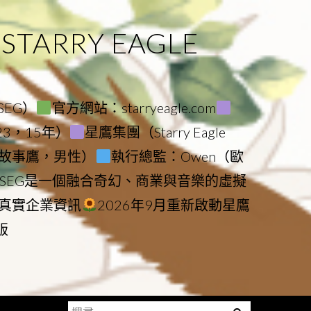
ARRY EAGLE
（SEG）
官方網站：starryeagle.com
023，15年）
星鷹集團（Starry Eagle
le（故事鷹，男性）
執行總監：Owen（歐
SEG是一個融合奇幻、商業與音樂的虛擬
真實企業資訊
2026年9月重新啟動星鷹
版
搜
Menu