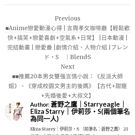
文
Previous
章
■Anime戀愛動漫心得 | 言周孝攵咖啡廳【輕鬆歡
導
快+搞笑+戀愛喜劇+空氣系+日常】 |日本動漫 |
覽
完結動畫 | 戀愛番 |劇情介紹、人物介紹 |ブレン
ド・S ｜Blend·S
Next
■■推薦20本男女雙強言情小說：《反派大師
姐》、《穿成校園文男主的後媽》【古代+甜寵
+先婚後愛+大叔文】
蒼野之鷹｜Starryeagle｜
Author:
Eliza Starry｜伊莉莎・S(兩個筆名
為同一人)
Eliza Starry｜伊莉莎・S （前筆名：蒼野之鷹） 21