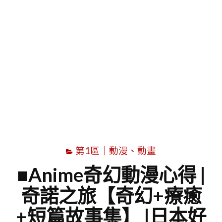
字
第1區｜動漫、動畫
■Anime奇幻動漫心得 |
奇諾之旅【奇幻+療癒
+短篇故事集】 |日本好