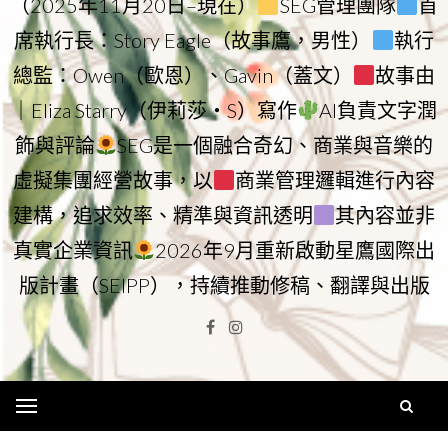
（2025年11月20日–現在）
SEG管理團隊
首
席執行長：Story Eagle（故事鷹，男性）
執行
總監：Owen（歐恩）、Gavin（蓋文）
故事由
｜Eliza Starry（伊莉莎・S）寫作
AI負責文字潤
飾與評論
SEG是一個融合奇幻、商業與音樂的
虛擬集團經營故事，以
商業管理邏輯進行內容
建構，追求效率、精準與資訊透明
其內容並非
真實企業資訊
2026年9月重新啟動星鷹國際出
版計畫（SEIPP），持續推動修稿、翻譯與出版
Facebook
Instagram
Menu