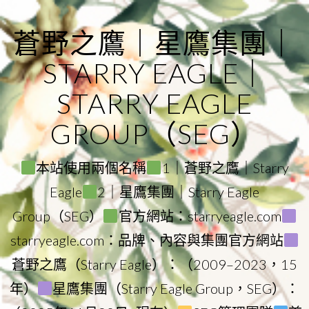
Skip
to
蒼野之鷹｜星鷹集團｜
content
STARRY EAGLE｜
STARRY EAGLE
GROUP（SEG）
本站使用兩個名稱
1｜蒼野之鷹｜Starry
Eagle
2｜星鷹集團｜Starry Eagle
Group（SEG）
官方網站：starryeagle.com
starryeagle.com：品牌、內容與集團官方網站
蒼野之鷹（Starry Eagle）：（2009–2023，15
年）
星鷹集團（Starry Eagle Group，SEG）：