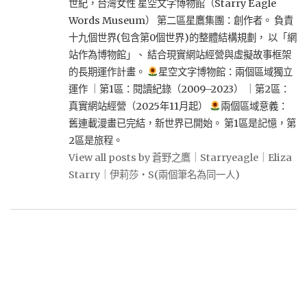
世紀，台灣女性 星空文字博物館（Starry Eagle
Words Museum） 第二區星鷹集團：創作者。 負責
十九個世界(包含第0個世界)的整體結構規劃， 以「網
站作為博物館」、 結合現實網站經營與虛擬故事框架
的長期運作計畫。
星空文字博物館：兩個區域獨立
運作 ｜第1區：閱讀紀錄（2009–2023） ｜第2區：
真實網站經營（2025年11月起）
兩個區域意義：
舊連載漫畫已完結，新世界已開始。 第1區是記憶，第
2區是旅程。
View all posts by 蒼野之鷹｜Starryeagle｜Eliza
Starry｜伊莉莎・S(兩個筆名為同一人)