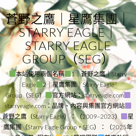
Skip
to
蒼野之鷹｜星鷹集團｜
content
STARRY EAGLE｜
STARRY EAGLE
GROUP（SEG）
本站使用兩個名稱
1｜蒼野之鷹｜Starry
Eagle
2｜星鷹集團｜Starry Eagle
Group（SEG）
官方網站：starryeagle.com
starryeagle.com：品牌、內容與集團官方網站
蒼野之鷹（Starry Eagle）：（2009–2023）
星
鷹集團（Starry Eagle Group，SEG）：（2025年