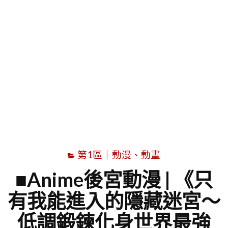
字
第1區｜動漫、動畫
■Anime後宮動漫 | 《只
有我能進入的隱藏迷宮～
低調鍛鍊化身世界最強