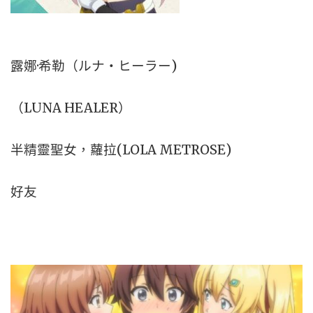
露娜·希勒（ルナ・ヒーラー)
（LUNA HEALER）
半精靈聖女，蘿拉(LOLA METROSE)
好友