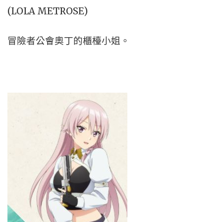
(LOLA METROSE)
冒險者公會奧丁的櫃檯小姐。