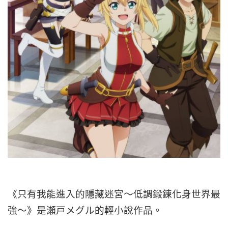
《只有我能進入的隱藏迷宮～低調鍛鍊化身世界最
強～》是瀬戸メグル的輕小說作品。