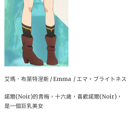
艾瑪．布萊特涅斯 / Emma / エマ・ブライトネス
諾爾(Noir)的青梅，十六歲，喜歡諾爾(Noir)，
是一個巨乳美女