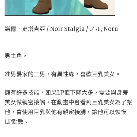
諾爾．史塔吉亞 / Noir Stalgia / ノル, Noru
男主角。
准男爵家的三男，有異性緣，喜歡巨乳美女。
擁有許多技能，如果LP值下降大多，需要與身旁
美女做親密接觸，在動畫中會看到巨乳美女為了幫
他，會使用巨乳與他有親密接觸，讓他可以恢愎
LP點數。