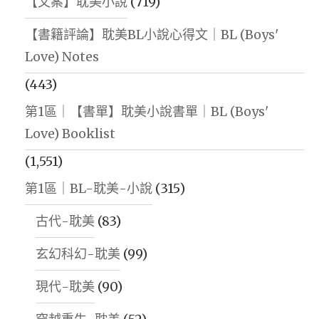
【文案】耽美小說
(719)
【書籍評論】耽美BL小說心得文｜BL (Boys'
Love) Notes
(443)
第1區｜【書單】耽美小說書單｜BL (Boys'
Love) Booklist
(1,551)
第1區｜BL-耽美-小說
(315)
古代-耽美
(83)
玄幻科幻-耽美
(99)
現代-耽美
(90)