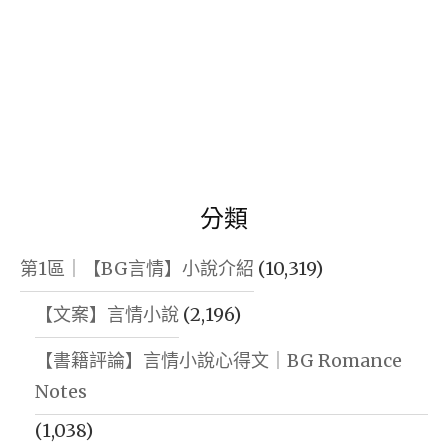
分類
第1區｜【BG言情】小說介紹
(10,319)
【文案】言情小說
(2,196)
【書籍評論】言情小說心得文｜BG Romance
Notes
(1,038)