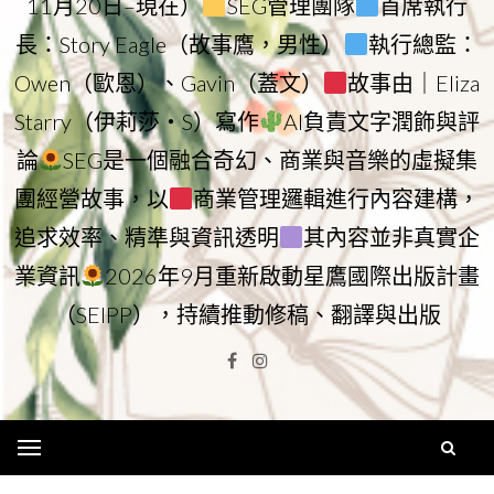
11月20日–現在）
SEG管理團隊
首席執行
長：Story Eagle（故事鷹，男性）
執行總監：
Owen（歐恩）、Gavin（蓋文）
故事由｜Eliza
Starry（伊莉莎・S）寫作
AI負責文字潤飾與評
論
SEG是一個融合奇幻、商業與音樂的虛擬集
團經營故事，以
商業管理邏輯進行內容建構，
追求效率、精準與資訊透明
其內容並非真實企
業資訊
2026年9月重新啟動星鷹國際出版計畫
（SEIPP），持續推動修稿、翻譯與出版
Facebook
Instagram
Menu