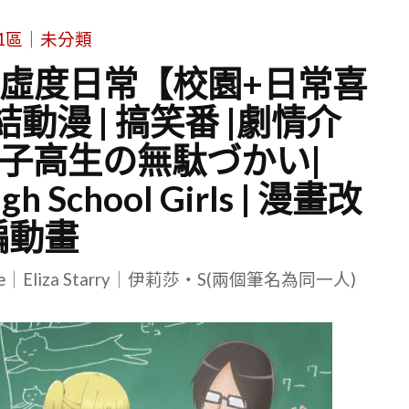
1區｜未分類
生的虛度日常【校園+日常喜
動漫 | 搞笑番 |劇情介
女子高生の無駄づかい|
igh School Girls | 漫畫改
編動畫
le｜Eliza Starry｜伊莉莎・S(兩個筆名為同一人)