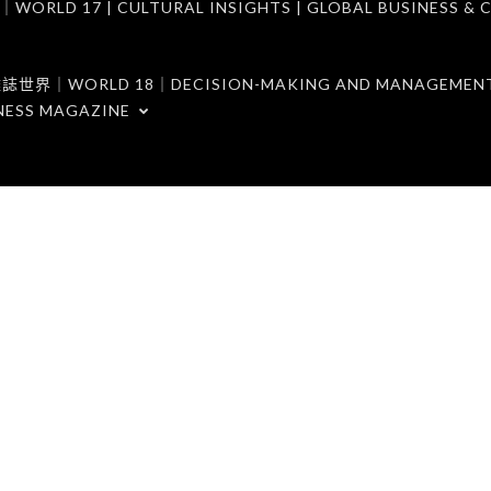
7 | CULTURAL INSIGHTS | GLOBAL BUSINESS & C
ORLD 18｜DECISION-MAKING AND MANAGEMENT 
NESS MAGAZINE