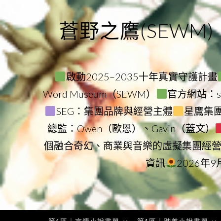
Skip
to
蒼野之鷹(SEWM)
content
啟動2025–2035十年真實守護計畫
Word Museum（SEWM）
官方網站：star
SEG：集團品牌與經營主體
星鷹集團（
總監：Owen（歐恩）、Gavin（蓋文）
個融合奇幻、商業與音樂的虛擬集團經
資訊
2026年