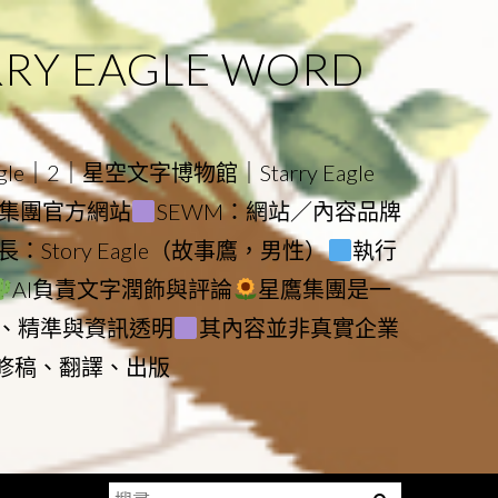
 EAGLE WORD
e｜2｜星空文字博物館｜Starry Eagle
物館與集團官方網站
SEWM：網站／內容品牌
：Story Eagle（故事鷹，男性）
執行
AI負責文字潤飾與評論
星鷹集團是一
、精準與資訊透明
其內容並非真實企業
動修稿、翻譯、出版
搜
Menu