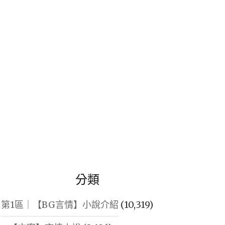
鍵
字:
分類
第1區｜【BG言情】小說介紹
(10,319)