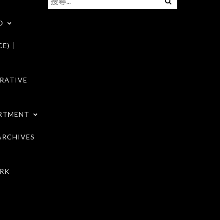
尋
D
關
鍵
CE)｜
字:
RATIVE
RTMENT
RCHIVES
RK