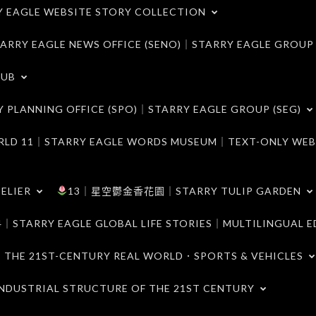
LE WEBSITE STORY COLLECTION
 EAGLE NEWS OFFICE (SENO)｜STARRY EAGLE GROUP
LUB
ANNING OFFICE (SPO)｜STARRY EAGLE GROUP (SEG)
｜STARRY EAGLE WORDS MUSEUM｜TEXT-ONLY WEB
ELIER
13｜星空鬱金香花園｜STARRY TULIP GARDEN
RY EAGLE GLOBAL LIFE STORIES｜MULTILINGUAL E
21ST-CENTURY REAL WORLD．SPORTS & VEHICLES
TRIAL STRUCTURE OF THE 21ST CENTURY