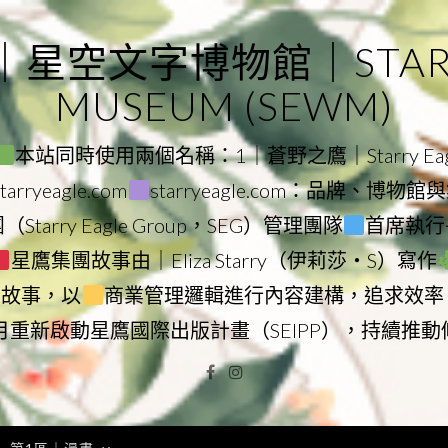
｜星空文字博物館｜STARRY
MUSEUM (SEWM)
本站同時使用兩個名稱：1｜蒼野之鷹｜Starry Eagl
ryeagle.com
starryeagle.com：品牌、博
Starry Eagle Group，SEG）管理團隊
首席執行長
星鷹集團故事由｜Eliza Starry（伊莉莎・S）寫作
營故事，以
商業管理邏輯進行內容建構，追求效率
9月重新啟動星鷹國際出版計畫（SEIPP），持續推
Facebook
Instagram