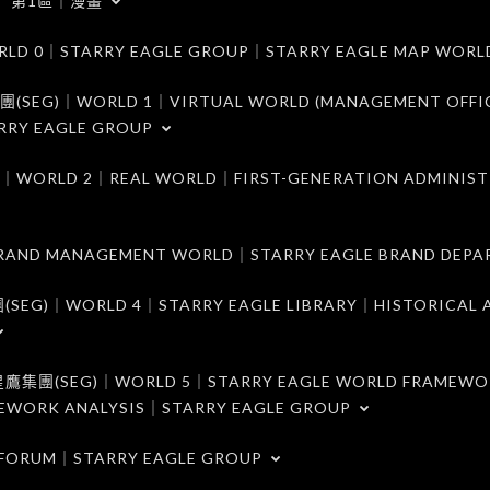
第1區｜漫畫
｜STARRY EAGLE GROUP｜STARRY EAGLE MAP WORL
)｜WORLD 1｜VIRTUAL WORLD (MANAGEMENT OFFI
RRY EAGLE GROUP
D 2｜REAL WORLD｜FIRST-GENERATION ADMINIST
MANAGEMENT WORLD｜STARRY EAGLE BRAND DEPA
ORLD 4｜STARRY EAGLE LIBRARY｜HISTORICAL A
EG)｜WORLD 5｜STARRY EAGLE WORLD FRAMEWO
MEWORK ANALYSIS｜STARRY EAGLE GROUP
ORUM｜STARRY EAGLE GROUP