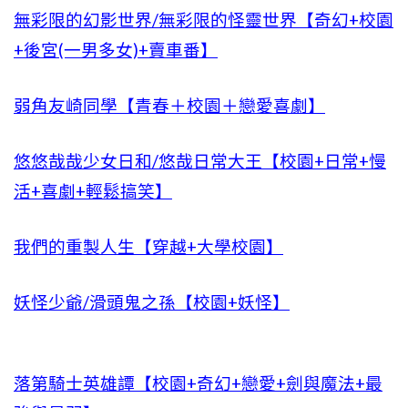
無彩限的幻影世界/無彩限的怪靈世界【奇幻+校園
+後宮(一男多女)+賣車番】
弱角友崎同學【青春＋校園＋戀愛喜劇】
悠悠哉哉少女日和/悠哉日常大王【校園+日常+慢
活+喜劇+輕鬆搞笑】
我們的重製人生【穿越+大學校園】
妖怪少爺/滑頭鬼之孫【校園+妖怪】
落第騎士英雄譚【校園+奇幻+戀愛+劍與魔法+最