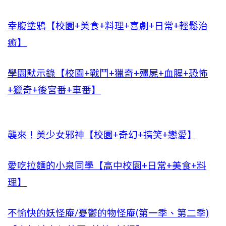
幸腹塗鴉【校園+美食+料理+喜劇+日常+輕鬆治
癒】
學園默示錄【校園+戰鬥+獵奇+殭屍+血腥+恐怖
+獵奇+後宮番+車番】
襲來！美少女邪神【校園+奇幻+搞笑+戀愛】
愛吃拉麵的小泉同學【高中校園+日常+美食+料
理】
不愉快的妖怪庵/憂鬱的物怪庵(第一季、第二季)