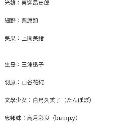
光雄：東迎昂史郎
細野：栗原類
美果：上間美緒
生島：三浦透子
羽原：山谷花純
文學少女：白鳥久美子（たんぽぽ）
忠邦妹：高月彩良（bump.y）