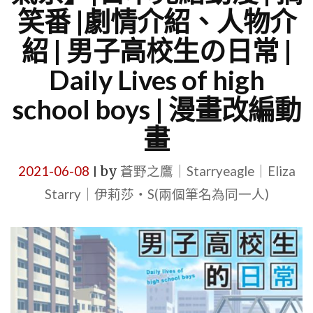
笑番 |劇情介紹、人物介
紹 | 男子高校生の日常 |
Daily Lives of high
school boys | 漫畫改編動
畫
2021-06-08
by
蒼野之鷹｜Starryeagle｜Eliza
|
Starry｜伊莉莎・S(兩個筆名為同一人)