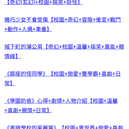
【奇幻(玄幻)+校園+搞笑+妖怪】
機巧少女不會受傷【校園+奇幻+冒險+後宮+戰鬥
+動作+人偶+車番】
城下町的蒲公英【奇幻+校園+溫馨+搞笑+異能+親
情線】
《鄰座的怪同學》【校園+戀愛+雙學霸+喜劇+日
常】
《學園奶爸》心得+劇情+人物介紹【校園+溫馨
+喜劇+親情+日常】
《寄宿學校的茱麗葉》【校園+異世界+戀愛+喜劇