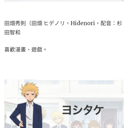
田畑秀則（田畑 ヒデノリ，Hidenori，配音：杉
田智和
喜歡漫畫、遊戲。