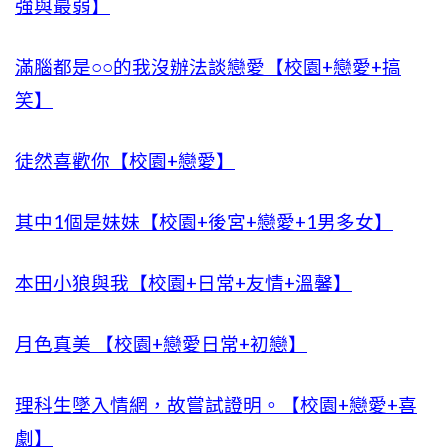
強與最弱】
滿腦都是○○的我沒辦法談戀愛【校園+戀愛+搞
笑】
徒然喜歡你【校園+戀愛】
其中1個是妹妹【校園+後宮+戀愛+1男多女】
本田小狼與我【校園+日常+友情+溫馨】
月色真美 【校園+戀愛日常+初戀】
理科生墜入情網，故嘗試證明。【校園+戀愛+喜
劇】