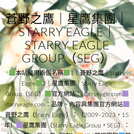
Skip
to
蒼野之鷹｜星鷹集團｜
content
STARRY EAGLE｜
STARRY EAGLE
GROUP（SEG）
本站使用兩個名稱
1｜蒼野之鷹｜Starry
Eagle
2｜星鷹集團｜Starry Eagle
Group（SEG）
官方網站：starryeagle.com
starryeagle.com：品牌、內容與集團官方網站
蒼野之鷹（Starry Eagle）：（2009–2023，15
年）
星鷹集團（Starry Eagle Group，SEG）：