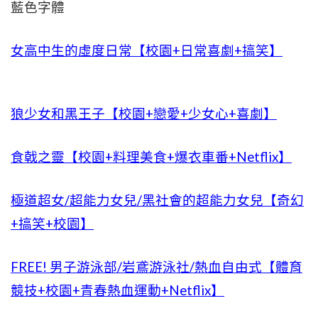
藍色字體
女高中生的虛度日常【校園+日常喜劇+搞笑】
狼少女和黑王子【校園+戀愛+少女心+喜劇】
食戟之靈【校園+料理美食+爆衣車番+Netflix】
極道超女/超能力女兒/黑社會的超能力女兒【奇幻
+搞笑+校園】
FREE! 男子游泳部/岩鳶游泳社/熱血自由式【體育
競技+校園+青春熱血運動+Netflix】