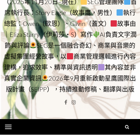
（2025年11月20日–現在）
SEG管理團隊
首
席執行長：Story Eagle（故事鷹，男性）
執行
總監：Owen（歐恩）、Gavin（蓋文）
故事由
｜Eliza Starry（伊莉莎・S）寫作
AI負責文字潤
飾與評論
SEG是一個融合奇幻、商業與音樂的
虛擬集團經營故事，以
商業管理邏輯進行內容
建構，追求效率、精準與資訊透明
其內容並非
真實企業資訊
2026年9月重新啟動星鷹國際出
版計畫（SEIPP），持續推動修稿、翻譯與出版
Facebook
Instagram
Menu