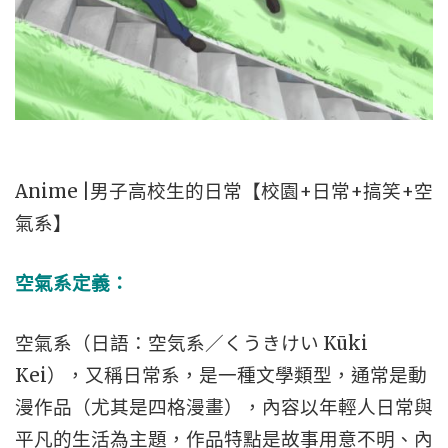
Anime |男子高校生的日常【校園+日常+搞笑+空
氣系】
空氣系定義：
空氣系（日語：空気系／くうきけい Kūki
Kei），又稱日常系，是一種文學類型，通常是動
漫作品（尤其是四格漫畫），內容以年輕人日常與
平凡的生活為主題，作品特點是故事用意不明、內