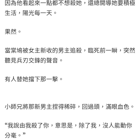
因為他看起來一點都不想殺她，還總開導她要積極
生活，陽光每一天。
果然。
當棠鳩被女主新收的男主追殺，臨死前一瞬，突然
聽見兵刃交鋒的聲音。
有人替她擋下那一擊。
小師兄將那新男主捏得稀碎，回過頭，滿眼血色。
“我說由我殺了你，意思是，除了我，沒人能動你
分毫。”