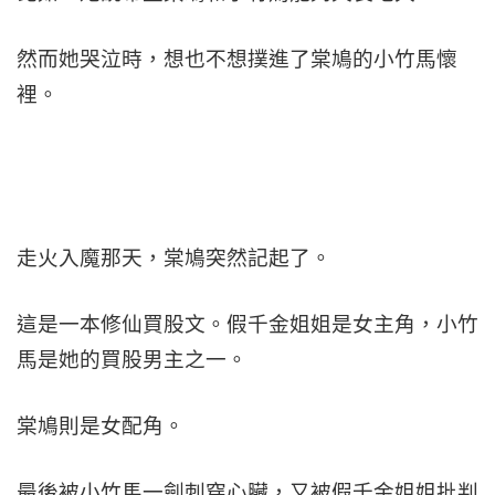
然而她哭泣時，想也不想撲進了棠鳩的小竹馬懷
裡。
走火入魔那天，棠鳩突然記起了。
這是一本修仙買股文。假千金姐姐是女主角，小竹
馬是她的買股男主之一。
棠鳩則是女配角。
最後被小竹馬一劍刺穿心臟，又被假千金姐姐批判