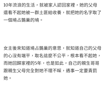
10年流浪的生活，就被家人認回家裡，她的父母
還看不起她被一群土匪給收養，就把她的名字取了
一個鳩占鵲巢的鳩。
女主後來知道鳩占鵲巢的意思，就知道自己的父母
的心沒有端平，取名這麼不公平，根本看不起她，
而她回歸家裡的5年，也是如此，自己的親生哥哥
跟親生父母完全對她不理不睬，遇事一定要責罰
她。