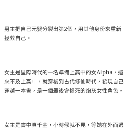
男主把自己元嬰分裂出第2個，用其他身份來重新
拯救自己。
女主是星際時代的一名準備上高中的女Alpha，還
來不及上高中，就穿梭到古代修仙時代，發現自己
穿越一本書，是一個最後會慘死的炮灰女性角色。
女主是書中真千金，小時候就不見，等她在外面過