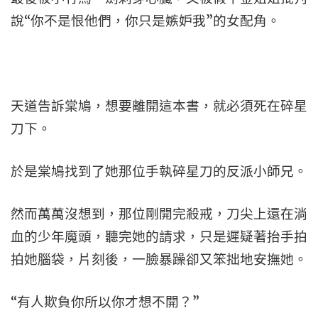
說“你不是恨他們，你只是嫉妒我”的女配角。
天道告訴棠鳩，想要離開這本書，就必須死在碎星
刀下。
於是棠鳩找到了她那位手執碎星刀的反派小師兄。
然而萬萬沒想到，那位剛開完殺戒，刀尖上還在淌
血的少年魔頭，聽完她的請求，只是遲疑著抬手拍
拍她腦袋，片刻後，一臉暴躁卻又笨拙地安撫她。
“有人欺負你所以你才想不開？”