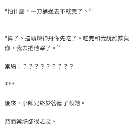
“怕什麼。一刀捅過去不就完了。”
“算了。這顆煉神丹你先吃了。吃完和我說誰欺負
你，我去把他宰了。”
棠鳩：？？？？？？？？？
***
後來，小師兄終於答應了殺她。
然而棠鳩卻很忐忑。