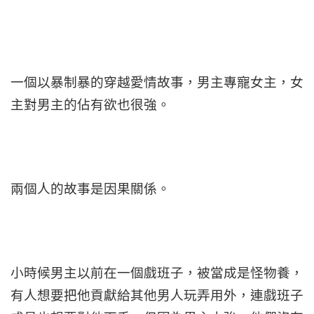
一個以暴制暴的穿越愛情故事，男主專寵女主，女
主對男主的佔有欲也很強。
兩個人的故事是因果關係。
小時候男主以前在一個戲班子，被當成是怪物養，
有人想要把他貢獻給其他男人玩弄用外，連戲班子