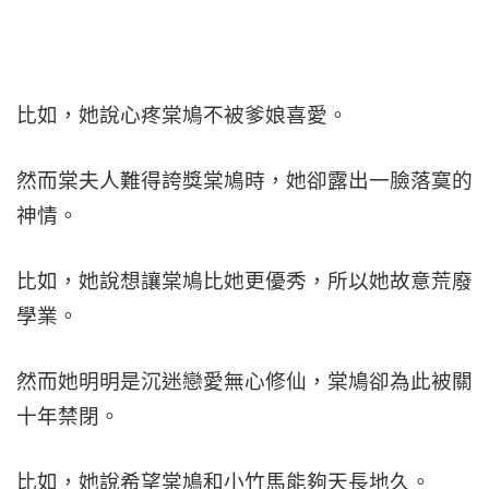
比如，她說心疼棠鳩不被爹娘喜愛。
然而棠夫人難得誇獎棠鳩時，她卻露出一臉落寞的
神情。
比如，她說想讓棠鳩比她更優秀，所以她故意荒廢
學業。
然而她明明是沉迷戀愛無心修仙，棠鳩卻為此被關
十年禁閉。
比如，她說希望棠鳩和小竹馬能夠天長地久。