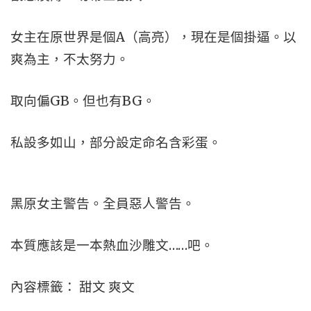
女主在原世界是個A（高亮），現在是個掛逼。以
爽為主，不太努力。
取向偏GB。但也有BG。
私設多如山，部分設定命名含彩蛋。
黑原女主警告。全員惡人警告。
本質應該是一本熱血沙雕文……吧。
內容標籤： 甜文 爽文