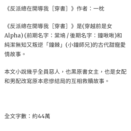
《反派總在開導我［穿書］》作者：一枕
《反派總在開導我［穿書］》是(穿越前是女
Alpha) (前期名字：棠鳩 / 後期名字：鐘啾啾)和
純潔無知又叛逆「鐘棘」(小鐘師兄)的古代甜寵愛
情故事。
本文小說幾乎全員惡人，也黑原書女主，也是女配
和男配改寫原本悲慘結局的互相救贖故事。
全文字數：約44萬