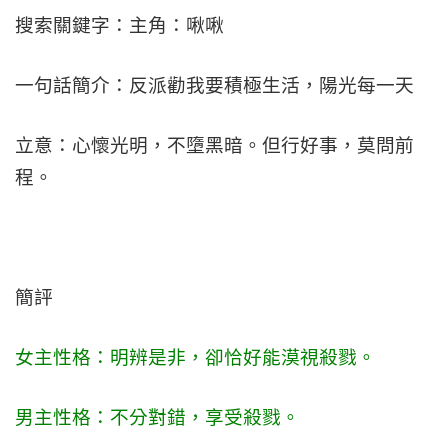
搜索關鍵字：主角：啾啾
一句話簡介：反派勸我要積極生活，陽光每一天
立意：心懷光明，不墮黑暗。但行好事，莫問前
程。
簡評
女主性格：明辨是非，卻恰好能漠視殺戮。
男主性格：不分對錯，享受殺戮。