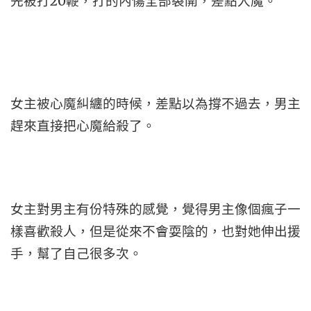
先被打20鞭，打的內傷全部裂開，差點入魔。
女主被心魔糾纏的時候，差點以為撐不過去，男主
趕來直接把心魔給殺了。
女主對男主有份特殊的感覺，覺得男主像個瘋子一
樣喜歡殺人，但是從來不會耍陰的，也對她伸出援
手，幫了自己很多次。