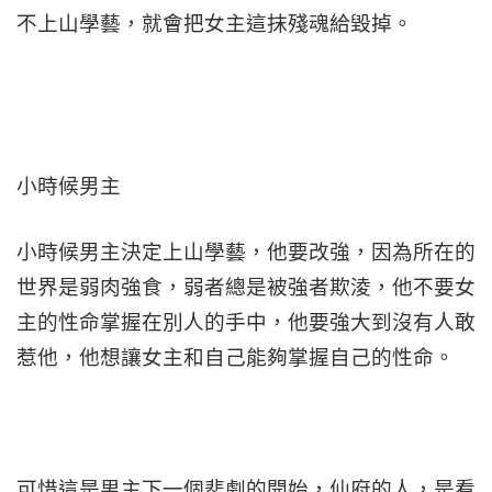
不上山學藝，就會把女主這抹殘魂給毀掉。
小時候男主
小時候男主決定上山學藝，他要改強，因為所在的
世界是弱肉強食，弱者總是被強者欺淩，他不要女
主的性命掌握在別人的手中，他要強大到沒有人敢
惹他，他想讓女主和自己能夠掌握自己的性命。
可惜這是男主下一個悲劇的開始，仙府的人，是看