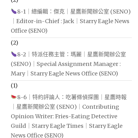
8-1｜總編輯：傑克｜星鷹新聞辦公室 (SENO)
｜Editor-in-Chief : Jack｜Starry Eagle News
Office (SENO)
(2)
8-2｜特派任務主管：瑪麗｜星鷹新聞辦公室
(SENO)｜Special Assignment Manager :
Mary｜Starry Eagle News Office (SENO)
(1)
8-6｜特約評論人：吃薯條偵探團｜星鷹時報
｜星鷹新聞辦公室 (SENO)｜Contributing
Opinion Writer: Fries-Eating Detective
Guild｜Starry Eagle Times｜Starry Eagle
News Office (SENO)