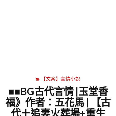
字
【文案】言情小說
■■BG古代言情 |玉堂香
福》作者：五花馬 | 【古
代＋追妻火葬場+重生