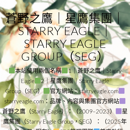
Skip
to
蒼野之鷹｜星鷹集團｜
content
STARRY EAGLE｜
STARRY EAGLE
GROUP（SEG）
本站使用兩個名稱
1｜蒼野之鷹｜Starry
Eagle
2｜星鷹集團｜Starry Eagle
Group（SEG）
官方網站：starryeagle.com
starryeagle.com：品牌、內容與集團官方網站
蒼野之鷹（Starry Eagle）：（2009–2023）
星
鷹集團（Starry Eagle Group，SEG）：（2025年