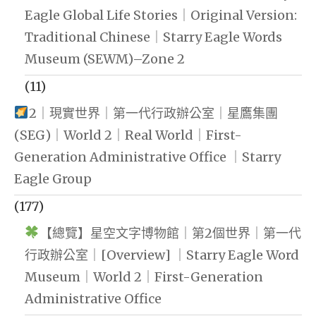
Eagle Global Life Stories｜Original Version:
Traditional Chinese｜Starry Eagle Words
Museum (SEWM)–Zone 2
(11)
2｜現實世界｜第一代行政辦公室｜星鷹集團
(SEG)｜World 2｜Real World｜First-
Generation Administrative Office ｜Starry
Eagle Group
(177)
【總覽】星空文字博物館｜第2個世界｜第一代
行政辦公室｜[Overview] ｜Starry Eagle Word
Museum｜World 2｜First-Generation
Administrative Office