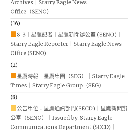
Archives｜Starry Eagle News
Office（SENO）
(16)
8-3｜星鷹記者｜星鷹新聞辦公室 (SENO)｜
Starry Eagle Reporter｜Starry Eagle News
Office (SENO)
(2)
星鷹時報｜星鷹集團（SEG）｜Starry Eagle
Times｜Starry Eagle Group（SEG）
(8)
公告單位：星鷹通訊部門(SECD)｜星鷹新聞辦
公室（SENO）｜Issued by: Starry Eagle
Communications Department (SECD)｜