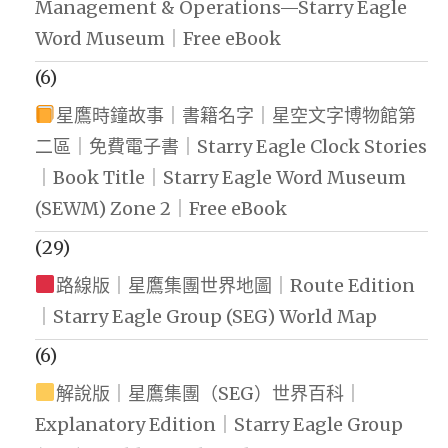
Management & Operations—Starry Eagle
Word Museum｜Free eBook
(6)
星鷹時鐘故事｜書籍名字｜星空文字博物館第
二區｜免費電子書｜Starry Eagle Clock Stories
｜Book Title｜Starry Eagle Word Museum
(SEWM) Zone 2｜Free eBook
(29)
路線版｜星鷹集團世界地圖｜Route Edition
｜Starry Eagle Group (SEG) World Map
(6)
解說版｜星鷹集團（SEG）世界百科｜
Explanatory Edition｜Starry Eagle Group