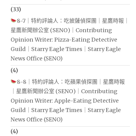
(33)
8-7｜特約評論人：吃披薩偵探團｜星鷹時報｜
星鷹新聞辦公室 (SENO)｜Contributing
Opinion Writer: Pizza-Eating Detective
Guild｜Starry Eagle Times｜Starry Eagle
News Office (SENO)
(4)
8-8｜特約評論人：吃蘋果偵探團｜星鷹時報
｜星鷹新聞辦公室 (SENO)｜Contributing
Opinion Writer: Apple-Eating Detective
Guild｜Starry Eagle Times｜Starry Eagle
News Office (SENO)
(4)