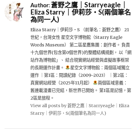
蒼野之鷹｜Starryeagle｜
Author:
Eliza Starry｜伊莉莎・S(兩個筆名
為同一人)
Eliza Starry｜伊莉莎・S （前筆名：蒼野之鷹） 21
世紀，台灣女性 星空文字博物館（Starry Eagle
Words Museum） 第二區星鷹集團：創作者。 負責
十九個世界(包含第0個世界)的整體結構規劃， 以「網
站作為博物館」、 結合現實網站經營與虛擬故事框架
的長期運作計畫。
星空文字博物館：兩個區域獨立
運作 ｜第1區：閱讀紀錄（2009–2023） ｜第2區：
真實網站經營（2025年11月起）
兩個區域意義：
舊連載漫畫已完結，新世界已開始。 第1區是記憶，第
2區是旅程。
View all posts by 蒼野之鷹｜Starryeagle｜Eliza
Starry｜伊莉莎・S(兩個筆名為同一人)