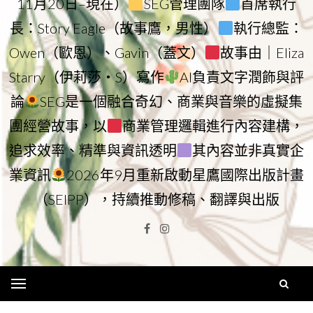
11月20日–現在）
SEG管理團隊
首席執行
長：Story Eagle（故事鷹，男性）
執行總監：
Owen（歐恩）、Gavin（蓋文）
故事由｜Eliza
Starry（伊莉莎・S）寫作
AI負責文字潤飾與評
論
SEG是一個融合奇幻、商業與音樂的虛擬集
團經營故事，以
商業管理邏輯進行內容建構，
追求效率、精準與資訊透明
其內容並非真實企
業資訊
2026年9月重新啟動星鷹國際出版計畫
（SEIPP），持續推動修稿、翻譯與出版
Facebook
Instagram
Menu