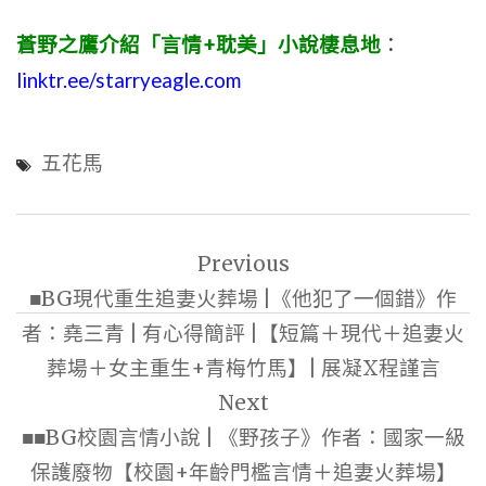
蒼野之鷹介紹「言情+耽美」小說棲息地
：
linktr.ee/starryeagle.com
五花馬
文
Previous
章
■BG現代重生追妻火葬場 |《他犯了一個錯》作
導
者：堯三青 | 有心得簡評 |【短篇＋現代＋追妻火
覽
葬場＋女主重生+青梅竹馬】| 展凝X程謹言
Next
■■BG校園言情小說 | 《野孩子》作者：國家一級
保護廢物【校園+年齡門檻言情＋追妻火葬場】