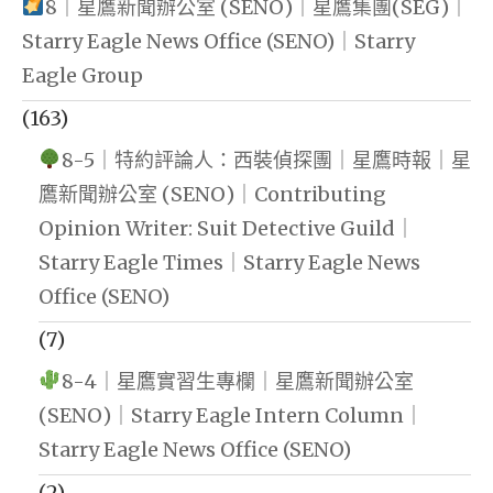
8｜星鷹新聞辦公室 (SENO)｜星鷹集團(SEG)｜
Starry Eagle News Office (SENO)｜Starry
Eagle Group
(163)
8-5｜特約評論人：西裝偵探團｜星鷹時報｜星
鷹新聞辦公室 (SENO)｜Contributing
Opinion Writer: Suit Detective Guild｜
Starry Eagle Times｜Starry Eagle News
Office (SENO)
(7)
8-4｜星鷹實習生專欄｜星鷹新聞辦公室
(SENO)｜Starry Eagle Intern Column｜
Starry Eagle News Office (SENO)
(2)