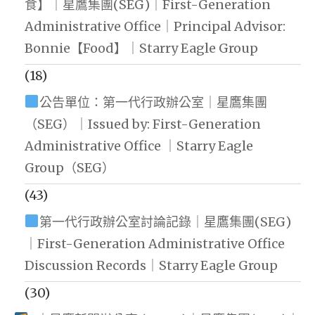
食】｜星鷹集團(SEG)｜First-Generation
Administrative Office｜Principal Advisor:
Bonnie【Food】｜Starry Eagle Group
(18)
公告單位：第一代行政辦公室｜星鷹集團
（SEG）｜Issued by: First-Generation
Administrative Office ｜Starry Eagle
Group（SEG）
(43)
第一代行政辦公室討論記錄｜星鷹集團(SEG)
｜First-Generation Administrative Office
Discussion Records｜Starry Eagle Group
(30)