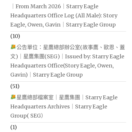
｜From March 2026｜Starry Eagle
Headquarters Office Log (All Male): Story
Eagle, Owen, Gavin｜Starry Eagle Group
(10)
公告單位：星鷹總部辦公室(故事鷹、歐恩、蓋
文)｜星鷹集團(SEG)｜Issued by: Starry Eagle
Headquarters Office(Story Eagle, Owen,
Gavin)｜Starry Eagle Group
(51)
星鷹總部檔案室｜星鷹集團｜Starry Eagle
Headquarters Archives｜Starry Eagle
Group( SEG）
(1)