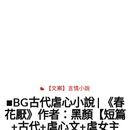
字
【文案】言情小說
■BG古代虐心小說 | 《春
花厭》作者：黑顏【短篇
+古代+虐心文+虐女主