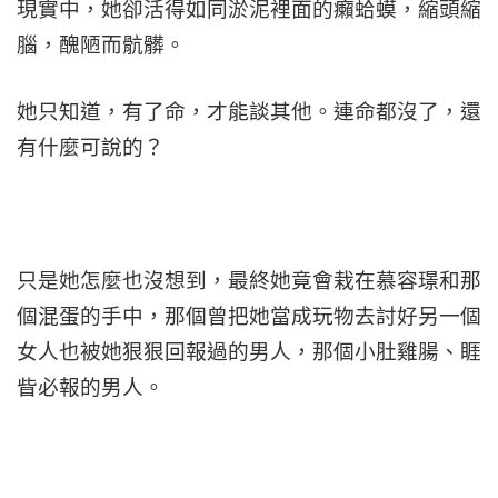
現實中，她卻活得如同淤泥裡面的癩蛤蟆，縮頭縮
腦，醜陋而骯髒。
她只知道，有了命，才能談其他。連命都沒了，還
有什麼可說的？
只是她怎麼也沒想到，最終她竟會栽在慕容璟和那
個混蛋的手中，那個曾把她當成玩物去討好另一個
女人也被她狠狠回報過的男人，那個小肚雞腸、睚
眥必報的男人。