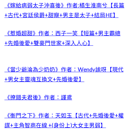
《嫁給病弱太子沖喜後》作者:橘生淮南兮【長篇
+古代+宮廷侯爵+甜寵+男主是太子+結局HE】
《惹婚超甜》作者：西子一笑【短篇+男主霸總
+先婚後愛+雙豪門世家+深入人心】
《當少爺淪為少奶奶》作者：Wendy誒呀【現代
+男女主靈魂互換文+先婚後愛】
《撩錯夫君後》作者：謹鳶
《衡門之下》作者：天如玉【古代+先婚後愛+權
謀+主角智商在線 +(身份上)大女主男弱】