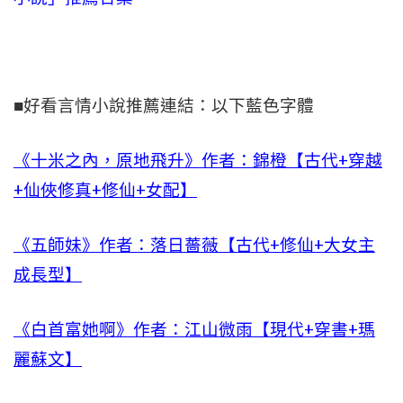
■好看言情小說推薦連結：以下藍色字體
《十米之內，原地飛升》作者：錦橙【古代+穿越
+仙俠修真+修仙+女配】
《五師妹》作者：落日薔薇【古代+修仙+大女主
成長型】
《白首富她啊》作者：江山微雨【現代+穿書+瑪
麗蘇文】