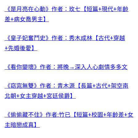
《是月亮在心動》作者：玫七【短篇+現代+年齡
差+病女喬男主】
《皇子妃奮鬥史》作者：秀木成林【古代+穿越
+先婚後愛】
《看你變壞》作者：將晚→深入人心劇情多多文
《窈窕無雙》作者：青木源【長篇+古代+架空南
北朝+女主穿越+宮廷侯爵】
《偷偷藏不住》作者:竹已【短篇+校園+年齡差+女
主暗戀成真】