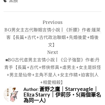
黑顏
文
Previous
章
BG男女主古代聯姻言情小說 | 《折腰》作者:蓬萊
導
客【長篇+古代+古代政治聯姻+先婚後愛+婚後
覽
文】
Next
■BG古代虐男主言情小說 | 《公子強娶》作者:丹
青手【長篇+古代+修俠修真+虐男主+女主是妖怪
+男主是仙帝+主角不是人+女主作精+迫害別人
+相愛相殺】
蒼野之鷹｜Starryeagle｜
Author:
Eliza Starry｜伊莉莎・S(兩個筆名
為同一人)