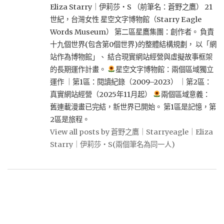
Eliza Starry｜伊莉莎・S （前筆名：蒼野之鷹） 21
世紀，台灣女性 星空文字博物館（Starry Eagle
Words Museum） 第二區星鷹集團：創作者。 負責
十九個世界(包含第0個世界)的整體結構規劃， 以「網
站作為博物館」、 結合現實網站經營與虛擬故事框架
的長期運作計畫。
星空文字博物館：兩個區域獨立
運作 ｜第1區：閱讀紀錄（2009–2023） ｜第2區：
真實網站經營（2025年11月起）
兩個區域意義：
舊連載漫畫已完結，新世界已開始。 第1區是記憶，第
2區是旅程。
View all posts by 蒼野之鷹｜Starryeagle｜Eliza
Starry｜伊莉莎・S(兩個筆名為同一人)