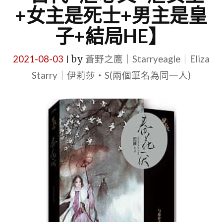
+女主是死士+男主是皇
子+結局HE】
2021-08-03
by
蒼野之鷹｜Starryeagle｜Eliza
|
Starry｜伊莉莎・S(兩個筆名為同一人)