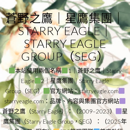
Skip
to
蒼野之鷹｜星鷹集團｜
content
STARRY EAGLE｜
STARRY EAGLE
GROUP（SEG）
本站使用兩個名稱
1｜蒼野之鷹｜Starry
Eagle
2｜星鷹集團｜Starry Eagle
Group（SEG）
官方網站：starryeagle.com
starryeagle.com：品牌、內容與集團官方網站
蒼野之鷹（Starry Eagle）：（2009–2023）
星
鷹集團（Starry Eagle Group，SEG）：（2025年