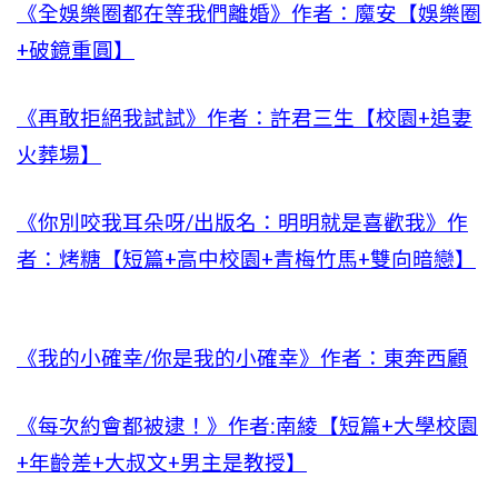
《全娛樂圈都在等我們離婚》作者：魔安【娛樂圈
+破鏡重圓】
《再敢拒絕我試試》作者：許君三生【校園+追妻
火葬場】
《你別咬我耳朵呀/出版名：明明就是喜歡我》作
者：烤糖【短篇+高中校園+青梅竹馬+雙向暗戀】
《我的小確幸/你是我的小確幸》作者：東奔西顧
《每次約會都被逮！》作者:南綾【短篇+大學校園
+年齡差+大叔文+男主是教授】