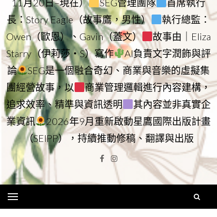
11月20日–現在）
SEG管理團隊
首席執行
長：Story Eagle（故事鷹，男性）
執行總監：
Owen（歐恩）、Gavin（蓋文）
故事由｜Eliza
Starry（伊莉莎・S）寫作
AI負責文字潤飾與評
論
SEG是一個融合奇幻、商業與音樂的虛擬集
團經營故事，以
商業管理邏輯進行內容建構，
追求效率、精準與資訊透明
其內容並非真實企
業資訊
2026年9月重新啟動星鷹國際出版計畫
（SEIPP），持續推動修稿、翻譯與出版
Facebook
Instagram
Menu