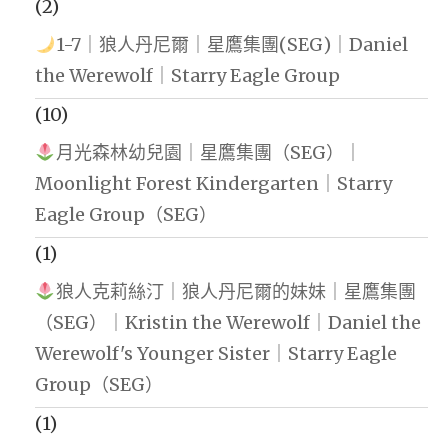
(2)
1-7｜狼人丹尼爾｜星鷹集團(SEG)｜Daniel
the Werewolf｜Starry Eagle Group
(10)
月光森林幼兒園｜星鷹集團（SEG）｜
Moonlight Forest Kindergarten｜Starry
Eagle Group（SEG）
(1)
狼人克莉絲汀｜狼人丹尼爾的妹妹｜星鷹集團
（SEG）｜Kristin the Werewolf｜Daniel the
Werewolf's Younger Sister｜Starry Eagle
Group（SEG）
(1)