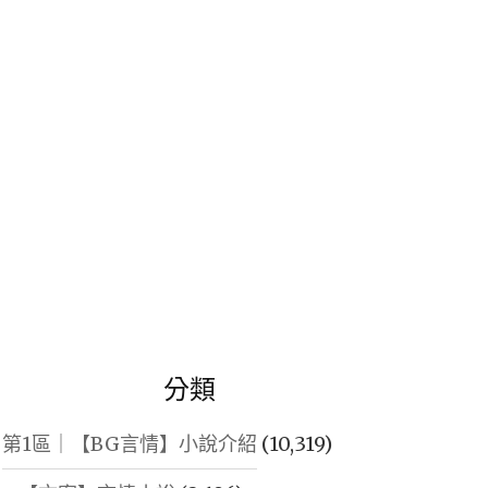
鍵
字:
分類
第1區｜【BG言情】小說介紹
(10,319)