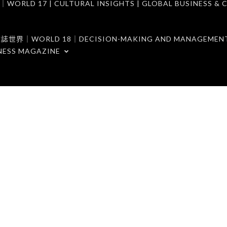
7 | CULTURAL INSIGHTS | GLOBAL BUSINESS & C
ORLD 18｜DECISION-MAKING AND MANAGEMENT 
NESS MAGAZINE