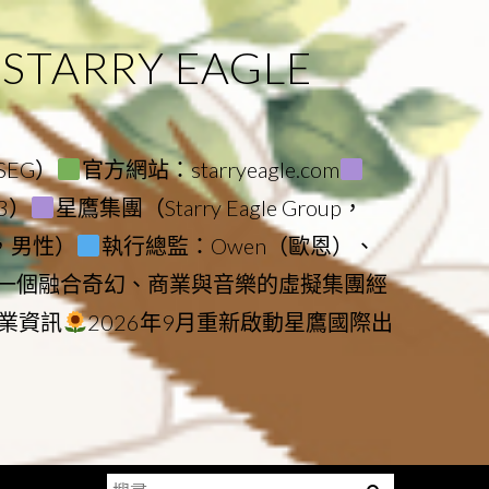
ARRY EAGLE
（SEG）
官方網站：starryeagle.com
23）
星鷹集團（Starry Eagle Group，
鷹，男性）
執行總監：Owen（歐恩）、
是一個融合奇幻、商業與音樂的虛擬集團經
業資訊
2026年9月重新啟動星鷹國際出
搜
Menu