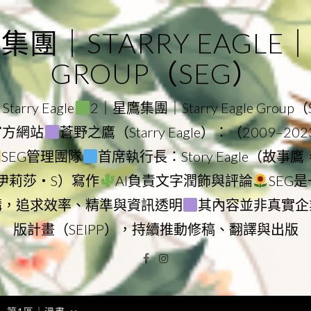
｜STARRY EAGLE｜ST
GROUP（SEG）
rry Eagle
2｜星鷹集團｜Starry Eagle Group
團官方網站
蒼野之鷹（Starry Eagle）：（2009–20
SEG管理團隊
首席執行長：Story Eagle（故事
ry（伊莉莎・S）寫作
AI負責文字潤飾與評論
SEG
構，追求效率、精準與資訊透明
其內容並非真實企
版計畫（SEIPP），持續推動修稿、翻譯與出版
Facebook
Instagram