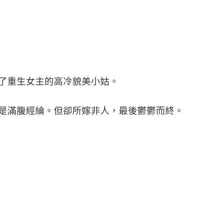
了重生女主的高冷貌美小姑。
是滿腹經綸。但卻所嫁非人，最後鬱鬱而終。