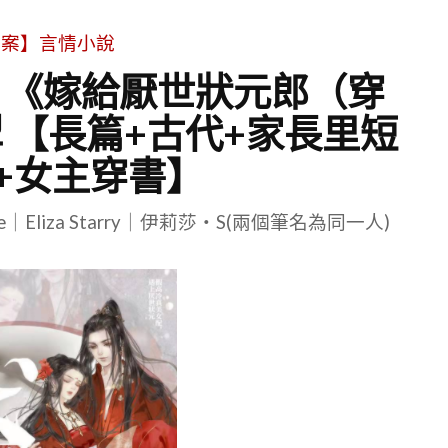
文案】言情小說
| 《嫁給厭世狀元郎（穿
 【長篇+古代+家長里短
+女主穿書】
le｜Eliza Starry｜伊莉莎・S(兩個筆名為同一人)