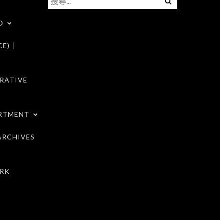
尋
D
關
鍵
CE)｜
字:
RATIVE
RTMENT
RCHIVES
RK