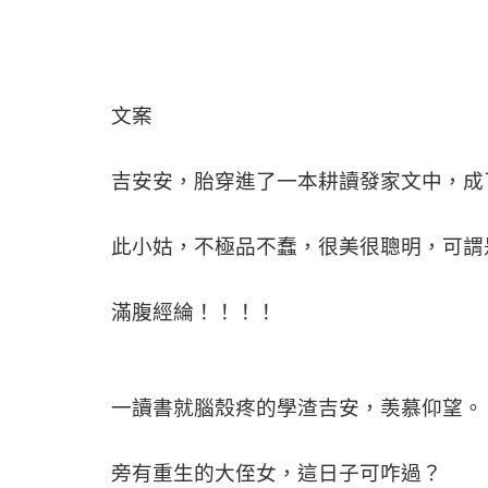
文案
吉安安，胎穿進了一本耕讀發家文中，成
此小姑，不極品不蠢，很美很聰明，可謂
滿腹經綸！！！！
一讀書就腦殼疼的學渣吉安，羡慕仰望。
旁有重生的大侄女，這日子可咋過？