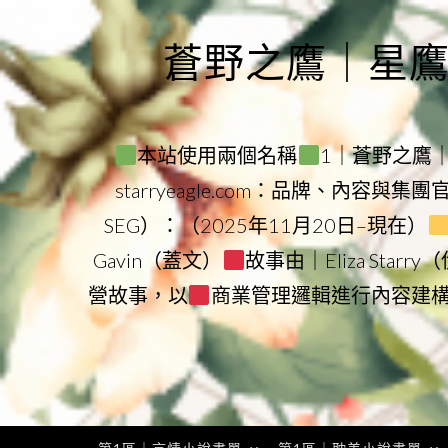
Skip
to
蒼野之鷹｜星鷹集團
content
本站使用兩個名稱
1｜蒼野之鷹｜Sta
starryeagle.com：品牌、內容與集
SEG）：（2025年11月20日–現在）
Gavin（蓋文）
故事由｜Eliza Star
營故事，以
商業管理邏輯進行內容建