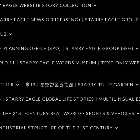
LE WEBSITE STORY COLLECTION
 EAGLE NEWS OFFICE (SENO)｜STARRY EAGLE GROUP
LUB
ANNING OFFICE (SPO)｜STARRY EAGLE GROUP (SEG)
｜STARRY EAGLE WORDS MUSEUM｜TEXT-ONLY WEB
ELIER
13｜星空鬱金香花園｜STARRY TULIP GARDEN
RY EAGLE GLOBAL LIFE STORIES｜MULTILINGUAL E
21ST-CENTURY REAL WORLD．SPORTS & VEHICLES
TRIAL STRUCTURE OF THE 21ST CENTURY