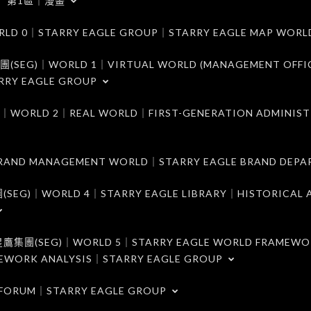
第1區｜漫畫
｜STARRY EAGLE GROUP｜STARRY EAGLE MAP WORL
)｜WORLD 1｜VIRTUAL WORLD (MANAGEMENT OFFI
RRY EAGLE GROUP
D 2｜REAL WORLD｜FIRST-GENERATION ADMINIST
MANAGEMENT WORLD｜STARRY EAGLE BRAND DEPA
ORLD 4｜STARRY EAGLE LIBRARY｜HISTORICAL A
EG)｜WORLD 5｜STARRY EAGLE WORLD FRAMEWO
MEWORK ANALYSIS｜STARRY EAGLE GROUP
ORUM｜STARRY EAGLE GROUP