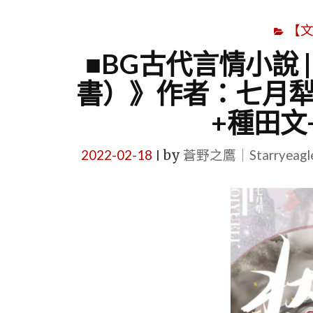
【
■BG古代言情小說 
書）》作者：七月犁
+種田文
2022-02-18
by
蒼野之鷹｜Starryeag
|