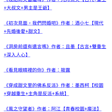
+大叔文+男主是王爺】
《初次見面，我們閃婚吧》作者：酒小七【現代
+先婚後愛+甜文】
《洞房前還有遺言嗎》作者：且墨【古言+雙重生
+深入人心】
《看見眼睛裡的你》作者：筱露
《穿成甜文里的佛系反派》作者：墨西柯【校園
+穿越重生+主角是反派+系統】
《風之守望者》作者：阿江【青春校園+魔法】