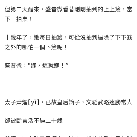
但第二天醒來，盛昔微看著剛剛抽到的上上簽，當
下一拍桌！
十幾年了，她每日抽籤，可從沒抽到過除了下下簽
之外的哪怕一個下簽呢！
盛昔微：“嫁，這就嫁！”
太子蕭熠[yì]，已故皇后嫡子，文韜武略遠勝常人
卻被斷言活不過二十歲