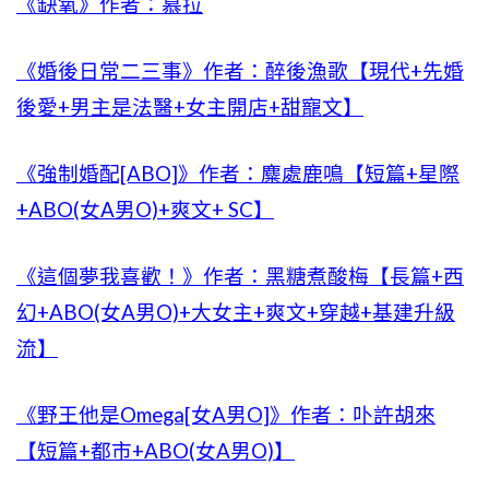
《缺氧》作者：慕拉
《婚後日常二三事》作者：醉後漁歌【現代+先婚
後愛+男主是法醫+女主開店+甜寵文】
《強制婚配[ABO]》作者：麋處鹿鳴【短篇+星際
+ABO(女A男O)+爽文+ SC】
《這個夢我喜歡！》作者：黑糖煮酸梅【長篇+西
幻+ABO(女A男O)+大女主+爽文+穿越+基建升級
流】
《野王他是Omega[女A男O]》作者：卟許胡來
【短篇+都市+ABO(女A男O)】