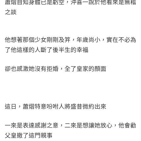
蕭熠自知身體已是虧空，沖喜一說於他看來是無稽
之談
他想著那個少女剛剛及笄，年歲尚小，實在不必為
了他這樣的人斷了後半生的幸福
卻也感激她沒有拒婚，全了皇家的顏面
這日，蕭熠特意吩咐人將盛昔微約出來
一來是表達感謝之意，二來是想讓她放心，他會勸
父皇撤了這門親事