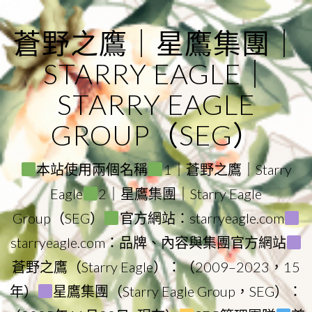
Skip
to
蒼野之鷹｜星鷹集團｜
content
STARRY EAGLE｜
STARRY EAGLE
GROUP（SEG）
本站使用兩個名稱
1｜蒼野之鷹｜Starry
Eagle
2｜星鷹集團｜Starry Eagle
Group（SEG）
官方網站：starryeagle.com
starryeagle.com：品牌、內容與集團官方網站
蒼野之鷹（Starry Eagle）：（2009–2023，15
年）
星鷹集團（Starry Eagle Group，SEG）：