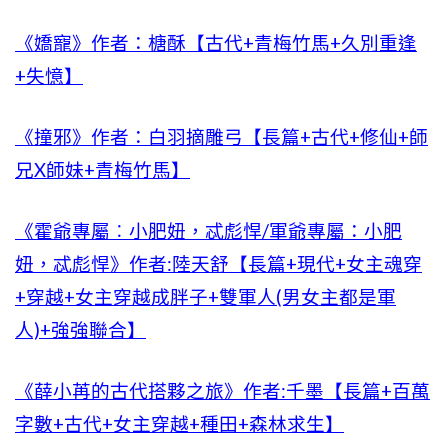
《嬌寵》作者：榶酥【古代+青梅竹馬+久別重逢
+失憶】
《撞邪》作者：白羽摘雕弓【長篇+古代+修仙+師
兄X師妹+青梅竹馬】
《霍爺專屬︰小肥妞，忒彪悍/軍爺專屬：小肥
妞，忒彪悍》作者:陸天舒【長篇+現代+女主魂穿
+穿越+女主穿越成胖子+雙軍人(男女主都是軍
人)+強強聯合】
《薛小苒的古代搭夥之旅》作者:千墨【長篇+百萬
字數+古代+女主穿越+種田+森林求生】