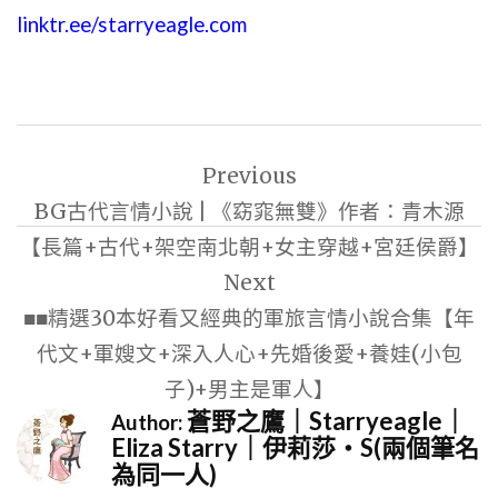
linktr.ee/starryeagle.com
文
Previous
章
BG古代言情小說 | 《窈窕無雙》作者：青木源
導
【長篇+古代+架空南北朝+女主穿越+宮廷侯爵】
覽
Next
■■精選30本好看又經典的軍旅言情小說合集【年
代文+軍嫂文+深入人心+先婚後愛+養娃(小包
子)+男主是軍人】
蒼野之鷹｜Starryeagle｜
Author:
Eliza Starry｜伊莉莎・S(兩個筆名
為同一人)