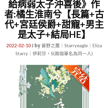
給病弱太子沖喜後》作
者:橘生淮南兮【長篇+古
代+宮廷侯爵+甜寵+男主
是太子+結局HE】
2022-02-10
by
蒼野之鷹｜Starryeagle｜Eliza
|
Starry｜伊莉莎・S(兩個筆名為同一人)