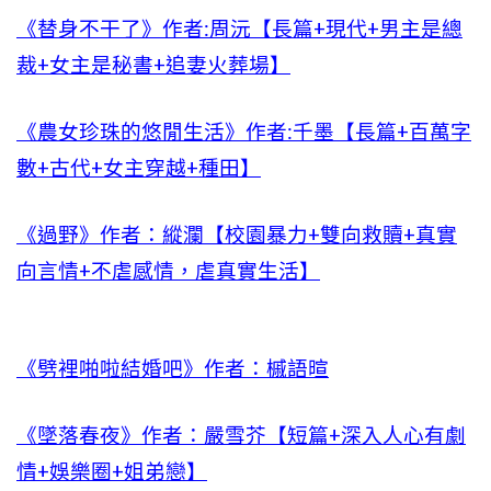
《替身不干了》作者:周沅【長篇+現代+男主是總
裁+女主是秘書+追妻火葬場】
《農女珍珠的悠閒生活》作者:千墨【長篇+百萬字
數+古代+女主穿越+種田】
《過野》作者：縱瀾【校園暴力+雙向救贖+真實
向言情+不虐感情，虐真實生活】
《劈裡啪啦結婚吧》作者：槭語暄
《墜落春夜》作者：嚴雪芥【短篇+深入人心有劇
情+娛樂圈+姐弟戀】