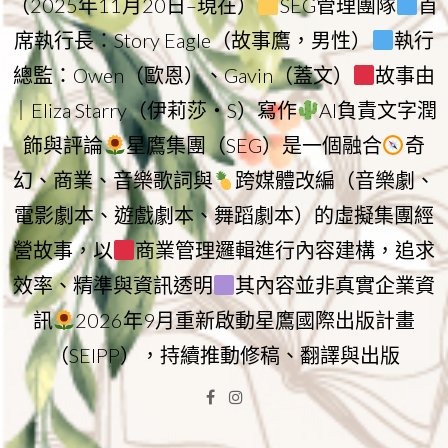
（2025年11月20日–現在）
SEG管理團隊
首
席執行長：Story Eagle（故事鷹，男性）
執行
總監：Owen（歐恩）、Gavin（蓋文）
故事由
｜Eliza Starry（伊莉莎・S）寫作
AI負責文字潤
飾與評論
星鷹集團（SEG）是一個融合
奇
幻、商業、音樂歌詞與
跨媒體改編（音樂劇、
電影劇本、遊戲劇本、舞蹈劇本）的虛擬集團經
營故事，以
商業管理邏輯進行內容建構，追求
效率、精準與資訊透明
其內容並非真實企業資
訊
2026年9月重新啟動星鷹國際出版計畫
（SEIPP），持續推動修稿、翻譯與出版
Facebook
Instagram