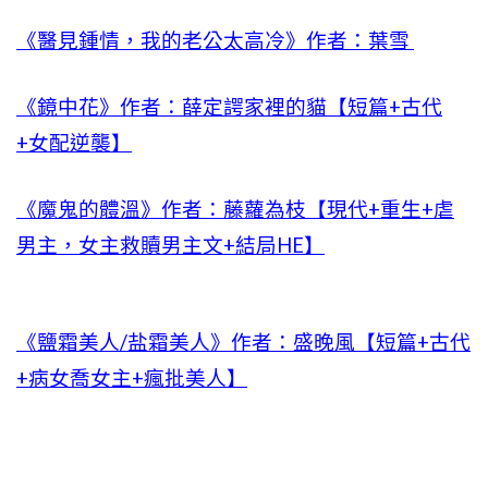
《醫見鍾情，我的老公太高冷》作者：葉雪
《鏡中花》作者：薛定諤家裡的貓【短篇+古代
+女配逆襲】
《魔鬼的體溫》作者：藤蘿為枝【現代+重生+虐
男主，女主救贖男主文+結局HE】
《鹽霜美人/盐霜美人》作者：盛晚風【短篇+古代
+病女喬女主+瘋批美人】