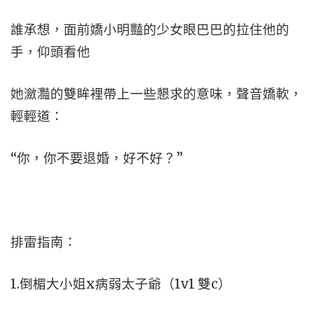
誰承想，面前嬌小明豔的少女眼巴巴的拉住他的
手，仰頭看他
她瀲灩的雙眸裡帶上一些懇求的意味，聲音嬌軟，
輕輕道：
“你，你不要退婚，好不好？”
排雷指南：
1.倒楣大小姐x病弱太子爺（1v1 雙c）