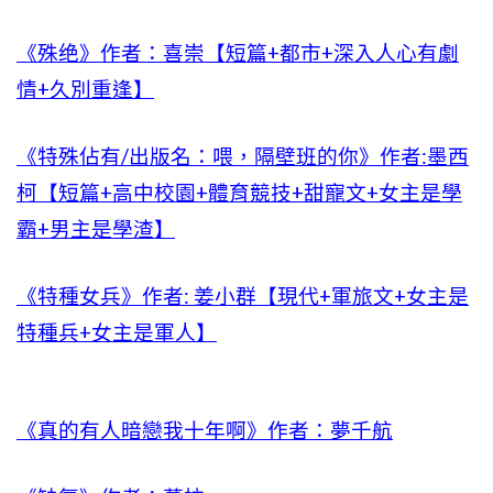
《殊绝》作者：喜崇【短篇+都市+深入人心有劇
情+久別重逢】
《特殊佔有/出版名：喂，隔壁班的你》作者:墨西
柯【短篇+高中校園+體育競技+甜寵文+女主是學
霸+男主是學渣】
《特種女兵》作者: 姜小群【現代+軍旅文+女主是
特種兵+女主是軍人】
《真的有人暗戀我十年啊》作者：夢千航