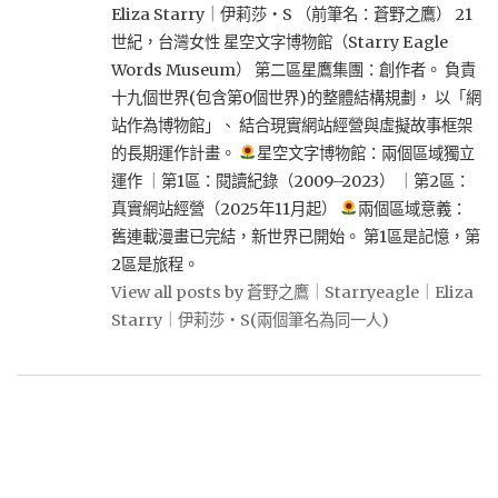
Eliza Starry｜伊莉莎・S （前筆名：蒼野之鷹） 21
世紀，台灣女性 星空文字博物館（Starry Eagle
Words Museum） 第二區星鷹集團：創作者。 負責
十九個世界(包含第0個世界)的整體結構規劃， 以「網
站作為博物館」、 結合現實網站經營與虛擬故事框架
的長期運作計畫。
星空文字博物館：兩個區域獨立
運作 ｜第1區：閱讀紀錄（2009–2023） ｜第2區：
真實網站經營（2025年11月起）
兩個區域意義：
舊連載漫畫已完結，新世界已開始。 第1區是記憶，第
2區是旅程。
View all posts by 蒼野之鷹｜Starryeagle｜Eliza
Starry｜伊莉莎・S(兩個筆名為同一人)