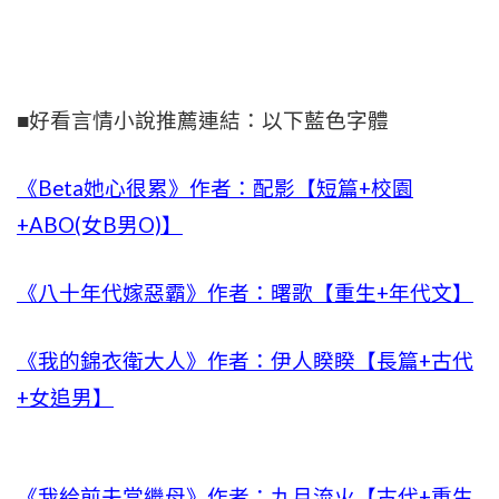
■好看言情小說推薦連結：以下藍色字體
《Beta她心很累》作者：配影【短篇+校園
+ABO(女B男O)】
《八十年代嫁惡霸》作者：曙歌【重生+年代文】
《我的錦衣衛大人》作者：伊人睽睽【長篇+古代
+女追男】
《我給前夫當繼母》作者：九月流火【古代+重生