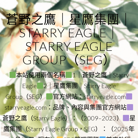
Skip
to
蒼野之鷹｜星鷹集團｜
content
STARRY EAGLE｜
STARRY EAGLE
GROUP（SEG）
本站使用兩個名稱
1｜蒼野之鷹｜Starry
Eagle
2｜星鷹集團｜Starry Eagle
Group（SEG）
官方網站：starryeagle.com
starryeagle.com：品牌、內容與集團官方網站
蒼野之鷹（Starry Eagle）：（2009–2023）
星
鷹集團（Starry Eagle Group，SEG）：（2025年