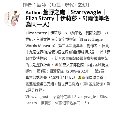
作者：辰冰【短篇+現代+玄幻】
蒼野之鷹｜Starryeagle｜
Author:
Eliza Starry｜伊莉莎・S(兩個筆名
為同一人)
Eliza Starry｜伊莉莎・S （前筆名：蒼野之鷹） 21
世紀，台灣女性 星空文字博物館（Starry Eagle
Words Museum） 第二區星鷹集團：創作者。 負責
十九個世界(包含第0個世界)的整體結構規劃， 以「網
站作為博物館」、 結合現實網站經營與虛擬故事框架
的長期運作計畫。
星空文字博物館：兩個區域獨立
運作 ｜第1區：閱讀紀錄（2009–2023） ｜第2區：
真實網站經營（2025年11月起）
兩個區域意義：
舊連載漫畫已完結，新世界已開始。 第1區是記憶，第
2區是旅程。
View all posts by 蒼野之鷹｜Starryeagle｜Eliza
Starry｜伊莉莎・S(兩個筆名為同一人)