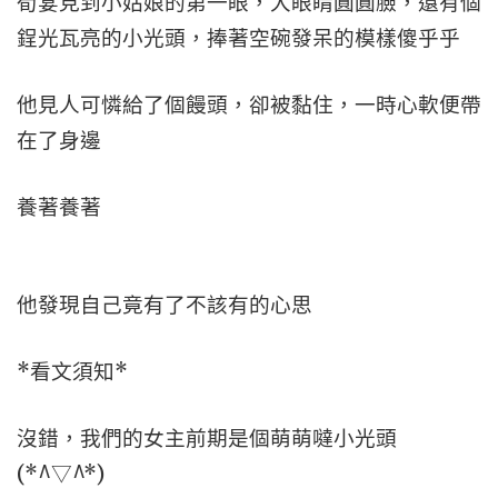
荀宴見到小姑娘的第一眼，大眼睛圓圓臉，還有個
鋥光瓦亮的小光頭，捧著空碗發呆的模樣傻乎乎
他見人可憐給了個饅頭，卻被黏住，一時心軟便帶
在了身邊
養著養著
他發現自己竟有了不該有的心思
*看文須知*
沒錯，我們的女主前期是個萌萌噠小光頭
(*^▽^*)