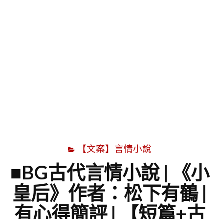
字
【文案】言情小說
■BG古代言情小說 | 《小
皇后》作者：松下有鶴 |
有心得簡評 | 【短篇+古