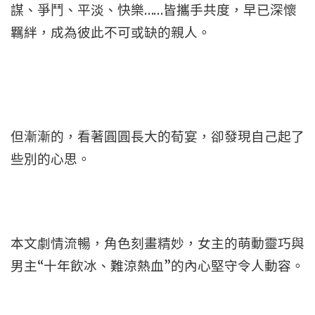
謀、爭鬥、平淡、快樂……皆攜手共度，早已深懷
羈絆，成為彼此不可或缺的親人。
但漸漸的，看著圓圓長大的荀宴，卻發現自己起了
些別的心思。
本文劇情流暢，角色刻畫精妙，女主的萌動靈巧與
男主“十年飲冰、難涼熱血”的內心堅守令人動容。