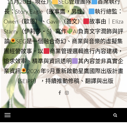
11月20日–現在）
SEG管理團隊
首席執行
長：Story Eagle（故事鷹，男性）
執行總監：
Owen（歐恩）、Gavin（蓋文）
故事由｜Eliza
Starry（伊莉莎・S）寫作
AI負責文字潤飾與評
論
SEG是一個融合奇幻、商業與音樂的虛擬集
團經營故事，以
商業管理邏輯進行內容建構，
追求效率、精準與資訊透明
其內容並非真實企
業資訊
2026年9月重新啟動星鷹國際出版計畫
（SEIPP），持續推動修稿、翻譯與出版
Facebook
Instagram
Menu