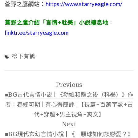
蒼野之鷹網站：
https://www.starryeagle.com/
蒼野之鷹介紹「言情+耽美」小說棲息地
：
linktr.ee/starryeagle.com
松下有鶴
文
Previous
章
■BG古代言情小說 | 《勸娘和離之後（科舉）》作
導
者：春綠可期 | 有心得簡評 |【長篇+百萬字數+古
覽
代+穿越+男主視角+爽文】
Next
■BG現代玄幻言情小說 | 《一顆球如何談戀愛？》