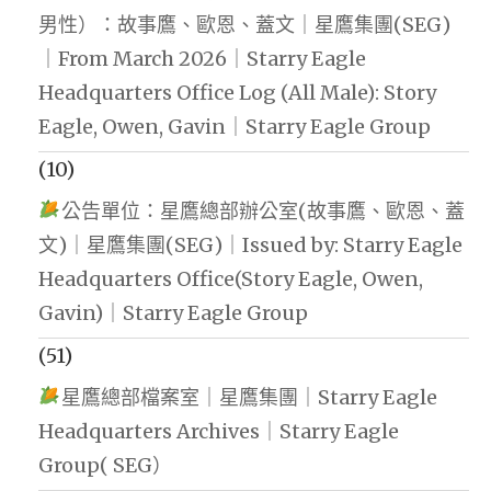
男性）：故事鷹、歐恩、蓋文｜星鷹集團(SEG)
｜From March 2026｜Starry Eagle
Headquarters Office Log (All Male): Story
Eagle, Owen, Gavin｜Starry Eagle Group
(10)
公告單位：星鷹總部辦公室(故事鷹、歐恩、蓋
文)｜星鷹集團(SEG)｜Issued by: Starry Eagle
Headquarters Office(Story Eagle, Owen,
Gavin)｜Starry Eagle Group
(51)
星鷹總部檔案室｜星鷹集團｜Starry Eagle
Headquarters Archives｜Starry Eagle
Group( SEG）