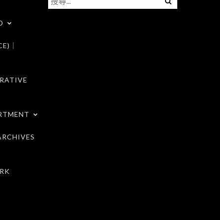
尋
D
關
鍵
CE)｜
字:
RATIVE
RTMENT
RCHIVES
RK