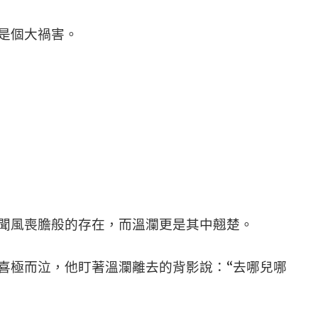
是個大禍害。
聞風喪膽般的存在，而溫瀾更是其中翹楚。
喜極而泣，他盯著溫瀾離去的背影說：“去哪兒哪