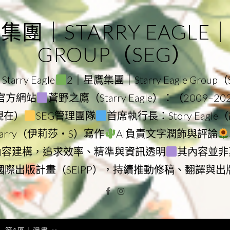
｜STARRY EAGLE｜ST
GROUP（SEG）
rry Eagle
2｜星鷹集團｜Starry Eagle Group
集團官方網站
蒼野之鷹（Starry Eagle）：（2009–2
–現在）
SEG管理團隊
首席執行長：Story Eag
Starry（伊莉莎・S）寫作
AI負責文字潤飾與評論
內容建構，追求效率、精準與資訊透明
其內容並非
國際出版計畫（SEIPP），持續推動修稿、翻譯與出
Facebook
Instagram