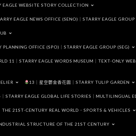
LE WEBSITE STORY COLLECTION
 EAGLE NEWS OFFICE (SENO)｜STARRY EAGLE GROUP
LUB
ANNING OFFICE (SPO)｜STARRY EAGLE GROUP (SEG)
｜STARRY EAGLE WORDS MUSEUM｜TEXT-ONLY WEB
ELIER
13｜星空鬱金香花園｜STARRY TULIP GARDEN
RY EAGLE GLOBAL LIFE STORIES｜MULTILINGUAL E
21ST-CENTURY REAL WORLD．SPORTS & VEHICLES
TRIAL STRUCTURE OF THE 21ST CENTURY