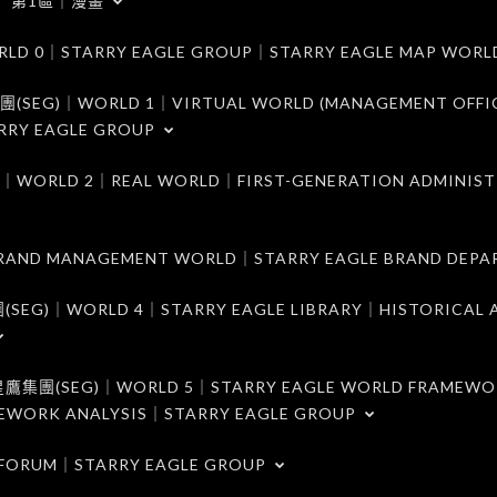
第1區｜漫畫
｜STARRY EAGLE GROUP｜STARRY EAGLE MAP WORL
)｜WORLD 1｜VIRTUAL WORLD (MANAGEMENT OFFI
RRY EAGLE GROUP
D 2｜REAL WORLD｜FIRST-GENERATION ADMINIST
MANAGEMENT WORLD｜STARRY EAGLE BRAND DEPA
ORLD 4｜STARRY EAGLE LIBRARY｜HISTORICAL A
EG)｜WORLD 5｜STARRY EAGLE WORLD FRAMEWO
MEWORK ANALYSIS｜STARRY EAGLE GROUP
ORUM｜STARRY EAGLE GROUP