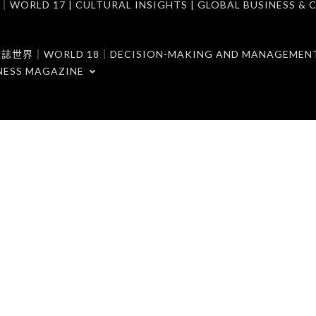
7 | CULTURAL INSIGHTS | GLOBAL BUSINESS & C
ORLD 18｜DECISION-MAKING AND MANAGEMENT 
NESS MAGAZINE