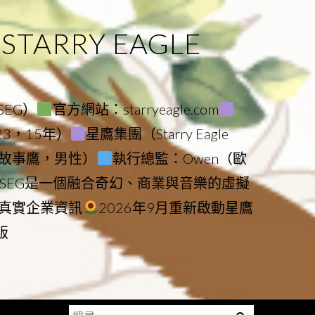
ARRY EAGLE
（SEG）
官方網站：starryeagle.com
023，15年）
星鷹集團（Starry Eagle
le（故事鷹，男性）
執行總監：Owen（歐
SEG是一個融合奇幻、商業與音樂的虛擬
真實企業資訊
2026年9月重新啟動星鷹
版
搜
Menu