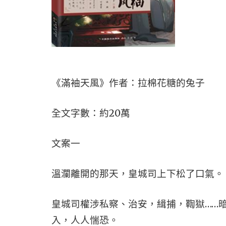
《滿袖天風》作者：拉棉花糖的兔子
全文字數：約20萬
文案一
溫瀾離開的那天，皇城司上下松了口氣。
皇城司權涉私察、治安，緝捕，鞫獄……
入，人人惴恐。