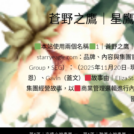
Skip
to
蒼野之鷹｜星鷹集團
content
本站使用兩個名稱
1｜蒼野之鷹｜Sta
starryeagle.com：品牌、內容與
Group，SEG）：（2025年11月20日
恩）、Gavin（蓋文）
故事由｜Eliza 
集團經營故事，以
商業管理邏輯進行