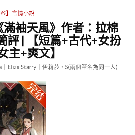
文案】言情小說
 《滿袖天風》作者：拉棉
簡評 | 【短篇+古代+女扮
女主+爽文】
le｜Eliza Starry｜伊莉莎・S(兩個筆名為同一人)