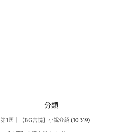
鍵
字:
分類
第1區｜【BG言情】小說介紹
(10,319)