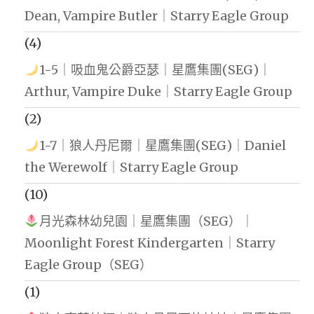
Dean, Vampire Butler｜Starry Eagle Group
(4)
1-5｜吸血鬼公爵亞瑟｜星鷹集團(SEG)｜
Arthur, Vampire Duke｜Starry Eagle Group
(2)
1-7｜狼人丹尼爾｜星鷹集團(SEG)｜Daniel
the Werewolf｜Starry Eagle Group
(10)
月光森林幼兒園｜星鷹集團（SEG）｜
Moonlight Forest Kindergarten｜Starry
Eagle Group（SEG）
(1)