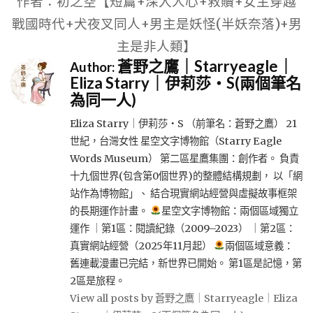
作者：初之空【短篇+深入人心+救贖+女主穿越
戰國時代+犬夜叉同人+男主是妖怪(半妖奈落)+男
主是非人類】
蒼野之鷹｜Starryeagle｜
Author:
Eliza Starry｜伊莉莎・S(兩個筆名
為同一人)
Eliza Starry｜伊莉莎・S （前筆名：蒼野之鷹） 21
世紀，台灣女性 星空文字博物館（Starry Eagle
Words Museum） 第二區星鷹集團：創作者。 負責
十九個世界(包含第0個世界)的整體結構規劃， 以「網
站作為博物館」、 結合現實網站經營與虛擬故事框架
的長期運作計畫。
星空文字博物館：兩個區域獨立
運作 ｜第1區：閱讀紀錄（2009–2023） ｜第2區：
真實網站經營（2025年11月起）
兩個區域意義：
舊連載漫畫已完結，新世界已開始。 第1區是記憶，第
2區是旅程。
View all posts by 蒼野之鷹｜Starryeagle｜Eliza