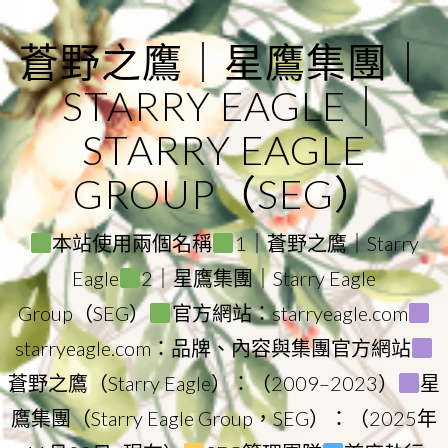
Skip
to
蒼野之鷹｜星鷹集團｜
content
STARRY EAGLE｜
STARRY EAGLE
GROUP（SEG）
本站使用兩個名稱
1｜蒼野之鷹｜Starry
Eagle
2｜星鷹集團｜Starry Eagle
Group（SEG）
官方網站：starryeagle.com
starryeagle.com：品牌、內容與集團官方網站
蒼野之鷹（Starry Eagle）：（2009–2023）
星
鷹集團（Starry Eagle Group，SEG）：（2025年