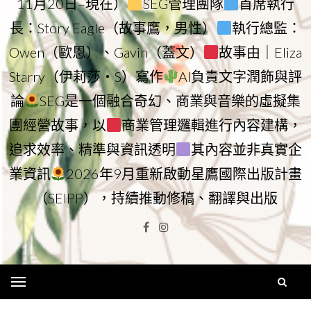
11月20日–現在）
SEG管理團隊
首席執行
長：Story Eagle（故事鷹，男性）
執行總監：
Owen（歐恩）、Gavin（蓋文）
故事由｜Eliza
Starry（伊莉莎・S）寫作
AI負責文字潤飾與評
論
SEG是一個融合奇幻、商業與音樂的虛擬集
團經營故事，以
商業管理邏輯進行內容建構，
追求效率、精準與資訊透明
其內容並非真實企
業資訊
2026年9月重新啟動星鷹國際出版計畫
（SEIPP），持續推動修稿、翻譯與出版
Facebook
Instagram
Menu