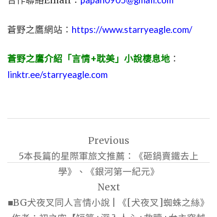
合作聯絡Email：
蒼野之鷹網站：
https://www.starryeagle.com/
蒼野之鷹介紹「言情+耽美」小說棲息地
：
linktr.ee/starryeagle.com
文
Previous
章
5本長篇的星際軍旅文推薦：《砸鍋賣鐵去上
導
學》、《銀河第一紀元》
覽
Next
■BG犬夜叉同人言情小說 | 《[犬夜叉]蜘蛛之絲》