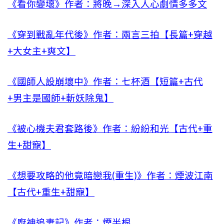
《看你變壞》作者：將晚→深入人心劇情多多文
《穿到戰亂年代後》作者：兩言三拍【長篇+穿越
+大女主+爽文】
《國師人設崩壞中》作者：七杯酒【短篇+古代
+男主是國師+斬妖除鬼】
《被心機夫君套路後》作者：紛紛和光【古代+重
生+甜寵】
《想要攻略的他竟暗戀我(重生)》作者：煙波江南
【古代+重生+甜寵】
《廚神追妻記》作者：煙半根