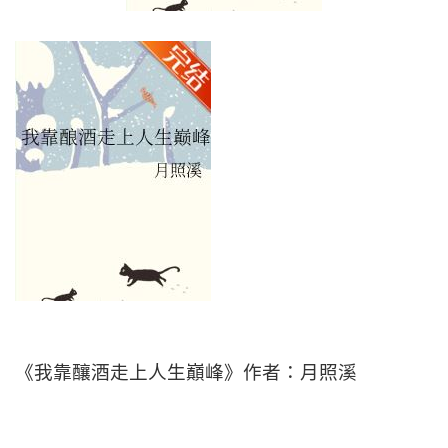
《我靠釀酒走上人生巔峰》作者：月照溪