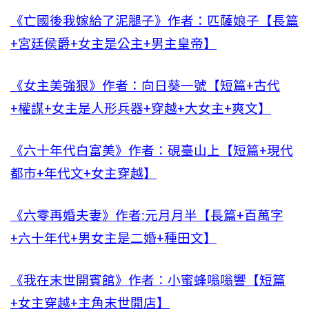
《亡國後我嫁給了泥腿子》作者：匹薩娘子【長篇
+宮廷侯爵+女主是公主+男主皇帝】
《女主美強狠》作者：向日葵一號【短篇+古代
+權謀+女主是人形兵器+穿越+大女主+爽文】
《六十年代白富美》作者：硯臺山上【短篇+現代
都市+年代文+女主穿越】
《六零再婚夫妻》作者:元月月半【長篇+百萬字
+六十年代+男女主是二婚+種田文】
《我在末世開賓館》作者：小蜜蜂嗡嗡響【短篇
+女主穿越+主角末世開店】