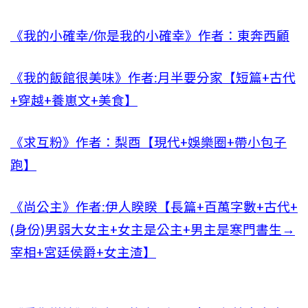
《我的小確幸/你是我的小確幸》作者：東奔西顧
《我的飯館很美味》作者:月半要分家【短篇+古代
+穿越+養崽文+美食】
《求互粉》作者：梨酉【現代+娛樂圈+帶小包子
跑】
《尚公主》作者:伊人睽睽【長篇+百萬字數+古代+
(身份)男弱大女主+女主是公主+男主是寒門書生→
宰相+宮廷侯爵+女主渣】