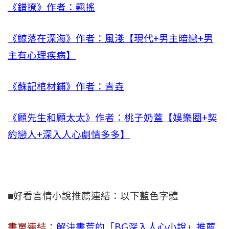
《錯撩》作者：翹搖
《鯨落在深海》作者：風淺【現代+男主暗戀+男
主有心理疾病】
《蘇記棺材鋪》作者：青垚
《顧先生和顧太太》作者：桃子奶蓋【娛樂圈+契
約戀人+深入人心劇情多多】
■好看言情小說推薦連結：以下藍色字體
書單連結
：解決書荒的「BG深入人心小說」推薦