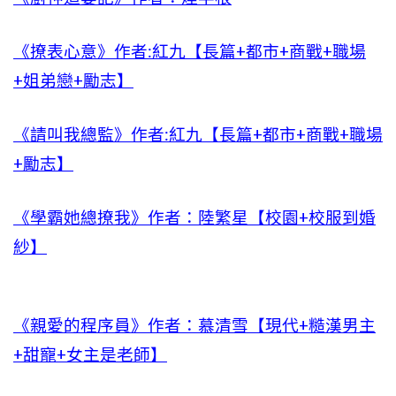
《撩表心意》作者:紅九【長篇+都市+商戰+職場
+姐弟戀+勵志】
《請叫我總監》作者:紅九【長篇+都市+商戰+職場
+勵志】
《學霸她總撩我》作者：陸繁星【校園+校服到婚
紗】
《親愛的程序員》作者：慕清雪【現代+糙漢男主
+甜寵+女主是老師】