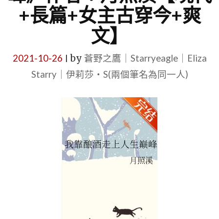
+長篇+女主古穿今+爽
文】
2021-10-26
by
蒼野之鷹｜Starryeagle｜Eliza
|
Starry｜伊莉莎・S(兩個筆名為同一人)