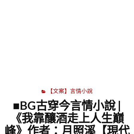
字
【文案】言情小說
■BG古穿今言情小說 |
《我靠釀酒走上人生巔
峰》作者：月照溪【現代