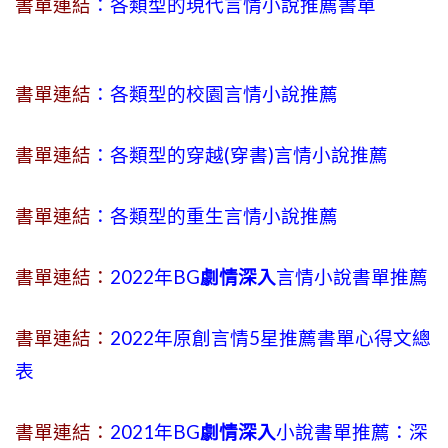
書單連結
：各類型的現代言情小說推薦書單
書單連結
：各類型的校園言情小說推薦
書單連結
：各類型的穿越(穿書)言情小說推薦
書單連結
：各類型的重生言情小說推薦
書單連結：
2022年BG
劇情深入
言情小說書單推薦
書單連結：
2022年原創言情5星推薦書單心得文總
表
書單連結：
2021年BG
劇情深入
小說書單推薦：深