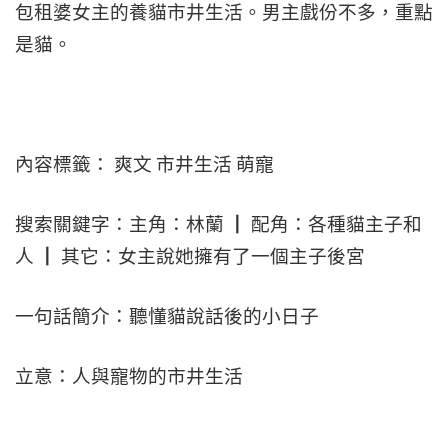
包租婆女主的養貓市井生活。男主戲份不多，重點
是貓。
內容標籤： 爽文 市井生活 萌寵
搜索關鍵字：主角：林蘭 ┃ 配角：各種貓主子和
人 ┃ 其它：女主說她擁有了一個主子後宮
一句話簡介：聽懂貓說話後的小日子
立意：人與寵物的市井生活