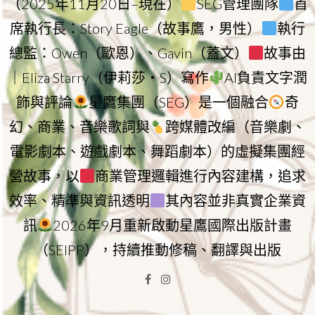
（2025年11月20日–現在）
SEG管理團隊
首
席執行長：Story Eagle（故事鷹，男性）
執行
總監：Owen（歐恩）、Gavin（蓋文）
故事由
｜Eliza Starry（伊莉莎・S）寫作
AI負責文字潤
飾與評論
星鷹集團（SEG）是一個融合
奇
幻、商業、音樂歌詞與
跨媒體改編（音樂劇、
電影劇本、遊戲劇本、舞蹈劇本）的虛擬集團經
營故事，以
商業管理邏輯進行內容建構，追求
效率、精準與資訊透明
其內容並非真實企業資
訊
2026年9月重新啟動星鷹國際出版計畫
（SEIPP），持續推動修稿、翻譯與出版
Facebook
Instagram