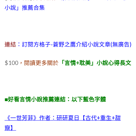
小說」推薦合集
連結
：訂閱方格子-蒼野之鷹介紹小說文章(無廣告)
$100
，閱讀更多關於
「言情+耽美」小說心得長文
■好看言情小說推薦連結：以下藍色字體
《一世芳菲》作者：研研夏日【古代+重生+甜
寵】