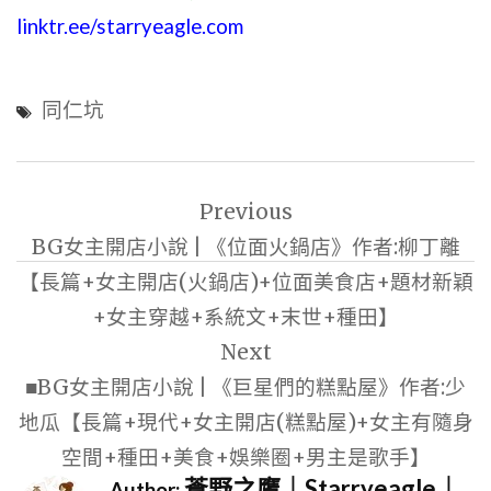
linktr.ee/starryeagle.com
同仁坑
文
Previous
章
BG女主開店小說 | 《位面火鍋店》作者:柳丁離
導
【長篇+女主開店(火鍋店)+位面美食店+題材新穎
覽
+女主穿越+系統文+末世+種田】
Next
■BG女主開店小說 | 《巨星們的糕點屋》作者:少
地瓜【長篇+現代+女主開店(糕點屋)+女主有隨身
空間+種田+美食+娛樂圈+男主是歌手】
蒼野之鷹｜Starryeagle｜
Author: