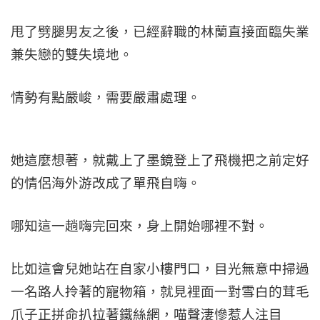
甩了劈腿男友之後，已經辭職的林蘭直接面臨失業
兼失戀的雙失境地。
情勢有點嚴峻，需要嚴肅處理。
她這麼想著，就戴上了墨鏡登上了飛機把之前定好
的情侶海外游改成了單飛自嗨。
哪知這一趟嗨完回來，身上開始哪裡不對。
比如這會兒她站在自家小樓門口，目光無意中掃過
一名路人拎著的寵物箱，就見裡面一對雪白的茸毛
爪子正拼命扒拉著鐵絲網，喵聲淒慘惹人注目