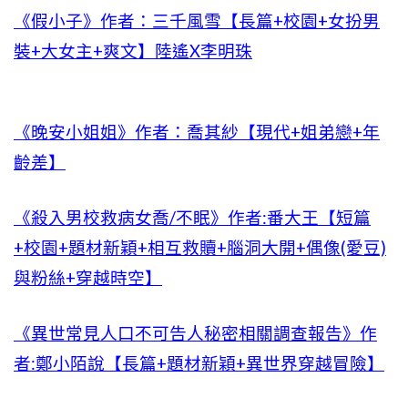
《假小子》作者：三千風雪【長篇+校園+女扮男
裝+大女主+爽文】陸遙X李明珠
《晚安小姐姐》作者：喬其紗【現代+姐弟戀+年
齡差】
《殺入男校救病女喬/不眠》作者:番大王【短篇
+校園+題材新穎+相互救贖+腦洞大開+偶像(愛豆)
與粉絲+穿越時空】
《異世常見人口不可告人秘密相關調查報告》作
者:鄭小陌說【長篇+題材新穎+異世界穿越冒險】