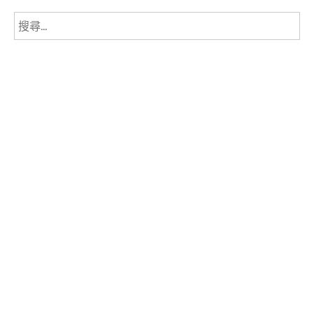
搜
尋
關
鍵
字: