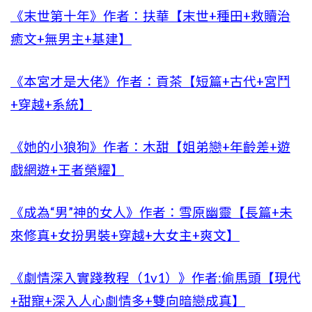
《末世第十年》作者：扶華【末世+種田+救贖治
癒文+無男主+基建】
《本宮才是大佬》作者：貢茶【短篇+古代+宮鬥
+穿越+系統】
《她的小狼狗》作者：木甜【姐弟戀+年齡差+遊
戲網遊+王者榮耀】
《成為“男”神的女人》作者：雪原幽靈【長篇+未
來修真+女扮男裝+穿越+大女主+爽文】
《劇情深入實踐教程（1v1）》作者:偷馬頭【現代
+甜寵+深入人心劇情多+雙向暗戀成真】