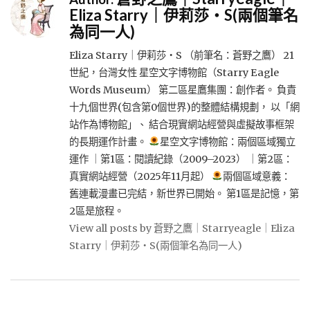
Eliza Starry｜伊莉莎・S(兩個筆名
為同一人)
Eliza Starry｜伊莉莎・S （前筆名：蒼野之鷹） 21
世紀，台灣女性 星空文字博物館（Starry Eagle
Words Museum） 第二區星鷹集團：創作者。 負責
十九個世界(包含第0個世界)的整體結構規劃， 以「網
站作為博物館」、 結合現實網站經營與虛擬故事框架
的長期運作計畫。
星空文字博物館：兩個區域獨立
運作 ｜第1區：閱讀紀錄（2009–2023） ｜第2區：
真實網站經營（2025年11月起）
兩個區域意義：
舊連載漫畫已完結，新世界已開始。 第1區是記憶，第
2區是旅程。
View all posts by 蒼野之鷹｜Starryeagle｜Eliza
Starry｜伊莉莎・S(兩個筆名為同一人)