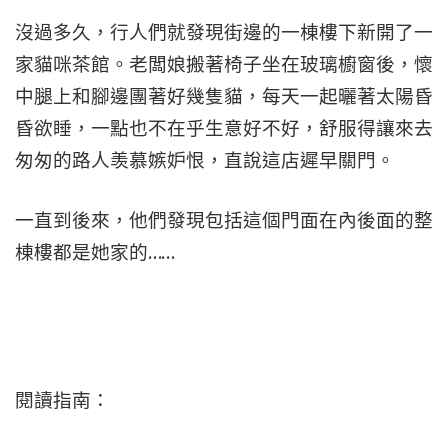
沒過多久，行人們就發現街邊的一棟樓下新開了一
家貓咪茶館。老闆娘搬著椅子坐在玻璃櫥窗後，懷
中腿上和腳邊團著好幾隻貓，每天一起曬著太陽昏
昏欲睡，一點也不在乎生意好不好，舒服得讓來去
匆匆的路人羡慕嫉妒恨，直說這店遲早關門。
一直到後來，他們發現包括這個門面在內後面的整
棟樓都是她家的……
閱讀指南：