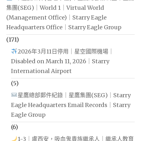
集團(SEG)｜World 1｜Virtual World
(Management Office)｜Starry Eagle
Headquarters Office｜Starry Eagle Group
(171)
2026年3月11日停用｜星空國際機場｜
Disabled on March 11, 2026｜Starry
International Airport
(5)
星鷹總部郵件紀錄｜星鷹集團(SEG)｜Starry
Eagle Headquarters Email Records｜Starry
Eagle Group
(6)
1-3｜盧西安，吸血鬼貴族繼承人｜繼承人教育