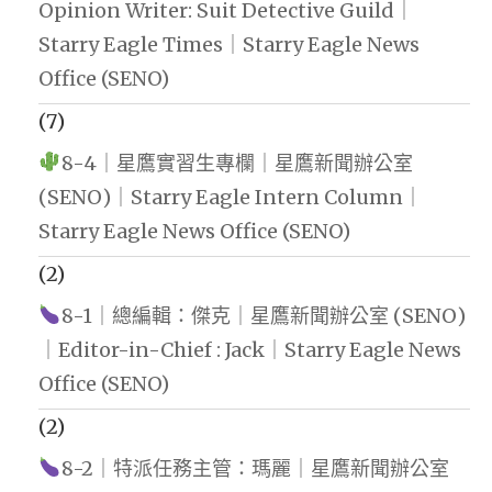
Opinion Writer: Suit Detective Guild｜
Starry Eagle Times｜Starry Eagle News
Office (SENO)
(7)
8-4｜星鷹實習生專欄｜星鷹新聞辦公室
(SENO)｜Starry Eagle Intern Column｜
Starry Eagle News Office (SENO)
(2)
8-1｜總編輯：傑克｜星鷹新聞辦公室 (SENO)
｜Editor-in-Chief : Jack｜Starry Eagle News
Office (SENO)
(2)
8-2｜特派任務主管：瑪麗｜星鷹新聞辦公室