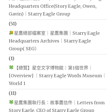
Headquarters Office(Story Eagle, Owen,
Gavin)｜Starry Eagle Group
(51)
星鷹總部檔案室｜星鷹集團｜Starry Eagle
Headquarters Archives｜Starry Eagle
Group( SEG）
(1)
【總覽】星空文字博物館｜第1個世界｜
[Overview] ｜Starry Eagle Words Museum｜
World 1
(11)
星鷹集團執行長：故事鷹信件｜Letters from
Story Eagle, CEO of Starry Eagle Group