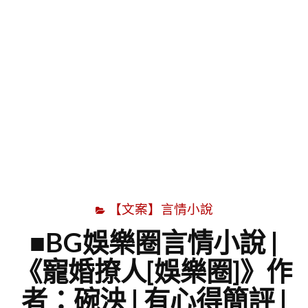
字
【文案】言情小說
■BG娛樂圈言情小說 |
《寵婚撩人[娛樂圈]》作
者：碗泱 | 有心得簡評 |