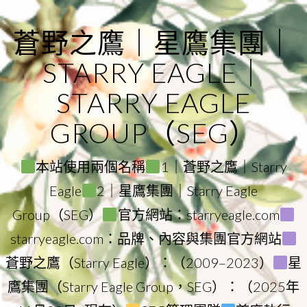
Skip
to
蒼野之鷹｜星鷹集團｜
content
STARRY EAGLE｜
STARRY EAGLE
GROUP（SEG）
本站使用兩個名稱
1｜蒼野之鷹｜Starry
Eagle
2｜星鷹集團｜Starry Eagle
Group（SEG）
官方網站：starryeagle.com
starryeagle.com：品牌、內容與集團官方網站
蒼野之鷹（Starry Eagle）：（2009–2023）
星
鷹集團（Starry Eagle Group，SEG）：（2025年