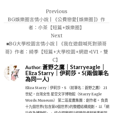
文
Previous
章
BG娛樂圈言情小說 | 《公費戀愛[娛樂圈]》作
導
者：尒茶【短篇+娛樂圈】
覽
Next
■BG大學校園言情小說 | 《我在遊戲喊死對頭哥
哥》作者：綺季【短篇+大學校園+網遊+1V1，雙
C】
蒼野之鷹｜Starryeagle｜
Author:
Eliza Starry｜伊莉莎・S(兩個筆名
為同一人)
Eliza Starry｜伊莉莎・S （前筆名：蒼野之鷹） 21
世紀，台灣女性 星空文字博物館（Starry Eagle
Words Museum） 第二區星鷹集團：創作者。 負責
十九個世界(包含第0個世界)的整體結構規劃， 以「網