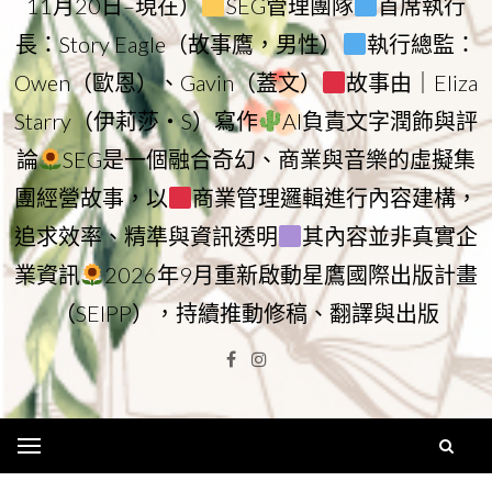
11月20日–現在）
SEG管理團隊
首席執行
長：Story Eagle（故事鷹，男性）
執行總監：
Owen（歐恩）、Gavin（蓋文）
故事由｜Eliza
Starry（伊莉莎・S）寫作
AI負責文字潤飾與評
論
SEG是一個融合奇幻、商業與音樂的虛擬集
團經營故事，以
商業管理邏輯進行內容建構，
追求效率、精準與資訊透明
其內容並非真實企
業資訊
2026年9月重新啟動星鷹國際出版計畫
（SEIPP），持續推動修稿、翻譯與出版
Facebook
Instagram
Menu