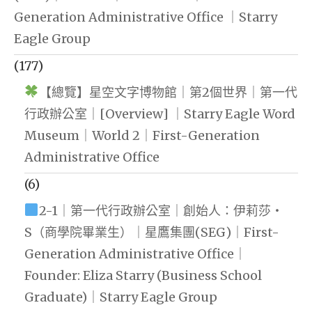
Generation Administrative Office ｜Starry
Eagle Group
(177)
【總覽】星空文字博物館｜第2個世界｜第一代
行政辦公室｜[Overview] ｜Starry Eagle Word
Museum｜World 2｜First-Generation
Administrative Office
(6)
2-1｜第一代行政辦公室｜創始人：伊莉莎・
S（商學院畢業生）｜星鷹集團(SEG)｜First-
Generation Administrative Office｜
Founder: Eliza Starry (Business School
Graduate)｜Starry Eagle Group