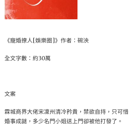
《寵婚撩人[娛樂圈]》作者：碗泱
全文字數：約30萬
文案
霖城商界大佬宋凜州清冷矜貴，禁欲自持，只可惜
婚事成謎，多少名門小姐送上門卻被他打發了。