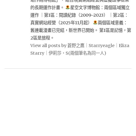
站作為博物館」、 結合現實網站經營與虛擬故事框架
的長期運作計畫。
星空文字博物館：兩個區域獨立
運作 ｜第1區：閱讀紀錄（2009–2023） ｜第2區：
真實網站經營（2025年11月起）
兩個區域意義：
舊連載漫畫已完結，新世界已開始。 第1區是記憶，第
2區是旅程。
View all posts by 蒼野之鷹｜Starryeagle｜Eliza
Starry｜伊莉莎・S(兩個筆名為同一人)