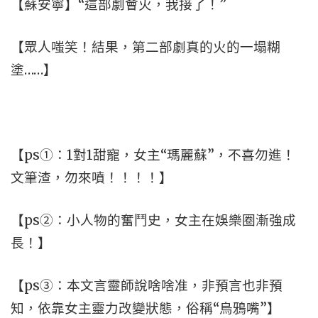
【蘇安寧】“這部劇會火，我接了！”
【眾人嗤笑！結果，第二部劇真的火的一塌糊
塗……】
【ps①：1對1甜寵，女主“瑪麗蘇”，不喜勿進！
文筆渣，勿來噴！！！！】
【ps②：小人物的奮鬥史，女主在娛樂圈漸強成
長！】
【ps③：本文言靈師說啥啥准，非預言也非預
知，依靠女主靈力改變狀態，俗稱“烏鴉嘴”】