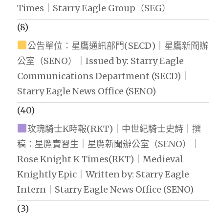
Times｜Starry Eagle Group（SEG）
(8)
公告單位：星鷹通訊部門(SECD)｜星鷹新聞辦
公室（SENO）｜Issued by: Starry Eagle
Communications Department (SECD)｜
Starry Eagle News Office (SENO)
(40)
玫瑰騎士K時報(RKT)｜中世紀騎士史詩｜撰
稿：星鷹實習生｜星鷹新聞辦公室（SENO）｜
Rose Knight K Times(RKT)｜Medieval
Knightly Epic｜Written by: Starry Eagle
Intern｜Starry Eagle News Office (SENO)
(3)