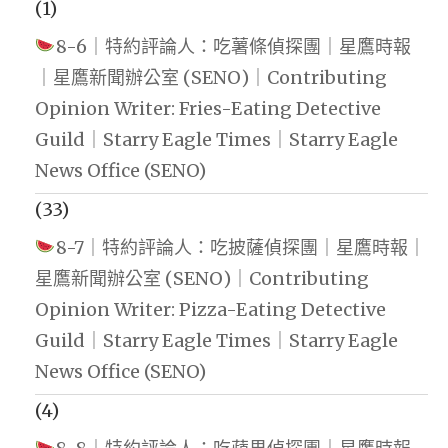
(1)
8-6｜特約評論人：吃薯條偵探團｜星鷹時報
｜星鷹新聞辦公室 (SENO)｜Contributing
Opinion Writer: Fries-Eating Detective
Guild｜Starry Eagle Times｜Starry Eagle
News Office (SENO)
(33)
8-7｜特約評論人：吃披薩偵探團｜星鷹時報｜
星鷹新聞辦公室 (SENO)｜Contributing
Opinion Writer: Pizza-Eating Detective
Guild｜Starry Eagle Times｜Starry Eagle
News Office (SENO)
(4)