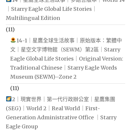
｜Starry Eagle Global Life Stories｜
Multilingual Edition
(11)
14-1｜星鷹全球生活故事｜原始版本：繁體中
文｜星空文字博物館（SEWM）第2區｜Starry
Eagle Global Life Stories｜Original Version:
Traditional Chinese｜Starry Eagle Words
Museum (SEWM)–Zone 2
(11)
2｜現實世界｜第一代行政辦公室｜星鷹集團
(SEG)｜World 2｜Real World｜First-
Generation Administrative Office ｜Starry
Eagle Group