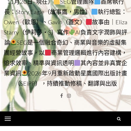
11月20日–現在）
SEG管理團隊
首席執行
長：Story Eagle（故事鷹，男性）
執行總監：
Owen（歐恩）、Gavin（蓋文）
故事由｜Eliza
Starry（伊莉莎・S）寫作
AI負責文字潤飾與評
論
SEG是一個融合奇幻、商業與音樂的虛擬集
團經營故事，以
商業管理邏輯進行內容建構，
追求效率、精準與資訊透明
其內容並非真實企
業資訊
2026年9月重新啟動星鷹國際出版計畫
（SEIPP），持續推動修稿、翻譯與出版
Facebook
Instagram
Menu