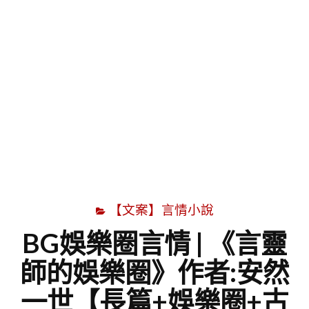
字
【文案】言情小說
BG娛樂圈言情 | 《言靈
師的娛樂圈》作者:安然
一世【長篇+娛樂圈+古