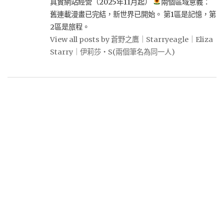
真實網站經營（2025年11月起）
兩個區域意義：
舊連載漫畫已完結，新世界已開始。 第1區是記憶，第
2區是旅程。
View all posts by 蒼野之鷹｜Starryeagle｜Eliza
Starry｜伊莉莎・S(兩個筆名為同一人)