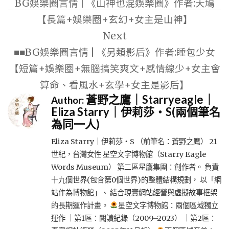
BG娛樂圈言情 | 《山神也混娛樂圈》作者:天鳩
導
【長篇+娛樂圈+玄幻+女主是山神】
覽
Next
■■BG娛樂圈言情 | 《另類影后》作者:睡包少女
【短篇+娛樂圈+無腦搞笑爽文+感情線少+女主會
算命、看風水+玄學+女主是影后】
蒼野之鷹｜Starryeagle｜
Author:
Eliza Starry｜伊莉莎・S(兩個筆名
為同一人)
Eliza Starry｜伊莉莎・S （前筆名：蒼野之鷹） 21
世紀，台灣女性 星空文字博物館（Starry Eagle
Words Museum） 第二區星鷹集團：創作者。 負責
十九個世界(包含第0個世界)的整體結構規劃， 以「網
站作為博物館」、 結合現實網站經營與虛擬故事框架
的長期運作計畫。
星空文字博物館：兩個區域獨立
運作 ｜第1區：閱讀紀錄（2009–2023） ｜第2區：