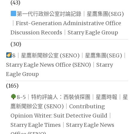
(43)
第一代行政辦公室討論記錄｜星鷹集團(SEG)
｜First-Generation Administrative Office
Discussion Records｜Starry Eagle Group
(30)
8｜星鷹新聞辦公室 (SENO)｜星鷹集團(SEG)｜
Starry Eagle News Office (SENO)｜Starry
Eagle Group
(165)
8-5｜特約評論人：西裝偵探團｜星鷹時報｜星
鷹新聞辦公室 (SENO)｜Contributing
Opinion Writer: Suit Detective Guild｜
Starry Eagle Times｜Starry Eagle News