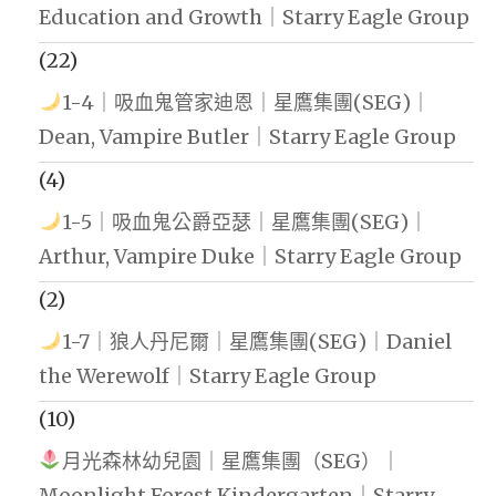
Education and Growth｜Starry Eagle Group
(22)
1-4｜吸血鬼管家迪恩｜星鷹集團(SEG)｜
Dean, Vampire Butler｜Starry Eagle Group
(4)
1-5｜吸血鬼公爵亞瑟｜星鷹集團(SEG)｜
Arthur, Vampire Duke｜Starry Eagle Group
(2)
1-7｜狼人丹尼爾｜星鷹集團(SEG)｜Daniel
the Werewolf｜Starry Eagle Group
(10)
月光森林幼兒園｜星鷹集團（SEG）｜
Moonlight Forest Kindergarten｜Starry