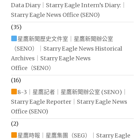
Data Diary｜Starry Eagle Intern’s Diary:｜
Starry Eagle News Office (SENO)
(35)
星鷹新聞歷史文件室｜星鷹新聞辦公室
（SENO）｜Starry Eagle News Historical
Archives｜Starry Eagle News
Office（SENO）
(16)
8-3｜星鷹記者｜星鷹新聞辦公室 (SENO)｜
Starry Eagle Reporter｜Starry Eagle News
Office (SENO)
(2)
星鷹時報｜星鷹集團（SEG）｜Starry Eagle