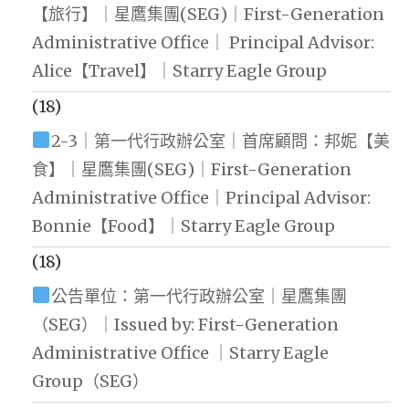
【旅行】｜星鷹集團(SEG)｜First-Generation
Administrative Office｜ Principal Advisor:
Alice【Travel】｜Starry Eagle Group
(18)
2-3｜第一代行政辦公室｜首席顧問：邦妮【美
食】｜星鷹集團(SEG)｜First-Generation
Administrative Office｜Principal Advisor:
Bonnie【Food】｜Starry Eagle Group
(18)
公告單位：第一代行政辦公室｜星鷹集團
（SEG）｜Issued by: First-Generation
Administrative Office ｜Starry Eagle
Group（SEG）