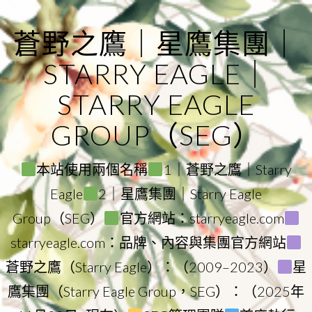
Skip
to
蒼野之鷹｜星鷹集團｜
content
STARRY EAGLE｜
STARRY EAGLE
GROUP（SEG）
本站使用兩個名稱
1｜蒼野之鷹｜Starry
Eagle
2｜星鷹集團｜Starry Eagle
Group（SEG）
官方網站：starryeagle.com
starryeagle.com：品牌、內容與集團官方網站
蒼野之鷹（Starry Eagle）：（2009–2023）
星
鷹集團（Starry Eagle Group，SEG）：（2025年