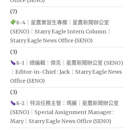
Office (SENO)
(7)
8-4｜星鷹實習生專欄｜星鷹新聞辦公室
(SENO)｜Starry Eagle Intern Column｜
Starry Eagle News Office (SENO)
(3)
8-1｜總編輯：傑克｜星鷹新聞辦公室 (SENO)
｜Editor-in-Chief : Jack｜Starry Eagle News
Office (SENO)
(3)
8-2｜特派任務主管：瑪麗｜星鷹新聞辦公室
(SENO)｜Special Assignment Manager :
Mary｜Starry Eagle News Office (SENO)