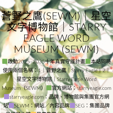
Skip
to
蒼野之鷹(SEWM)｜星空
content
文字博物館｜STARRY
EAGLE WORD
MUSEUM (SEWM)
啟動2025–2035十年真實守護計畫
本站同時
使用兩個名稱：1｜蒼野之鷹｜Starry Eagle｜2｜
星空文字博物館｜Starry Eagle Word
Museum（SEWM）
官方網站：starryeagle.com
starryeagle.com：品牌、博物館與集團官方網
站
SEWM：網站／內容品牌
SEG：集團品牌