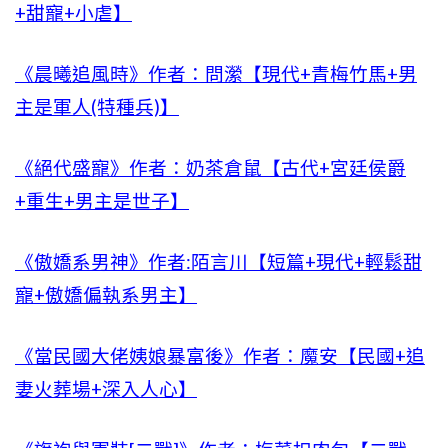
+甜寵+小虐】
《晨曦追風時》作者：問瀠【現代+青梅竹馬+男
主是軍人(特種兵)】
《絕代盛寵》作者：奶茶倉鼠【古代+宮廷侯爵
+重生+男主是世子】
《傲嬌系男神》作者:陌言川【短篇+現代+輕鬆甜
寵+傲嬌偏執系男主】
《當民國大佬姨娘暴富後》作者：魔安【民國+追
妻火葬場+深入人心】