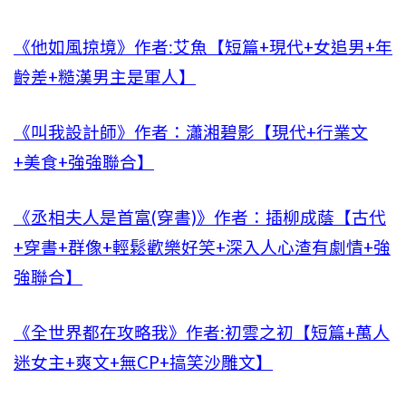
《他如風掠境》作者:艾魚【短篇+現代+女追男+年
齡差+糙漢男主是軍人】
《叫我設計師》作者：瀟湘碧影【現代+行業文
+美食+強強聯合】
《丞相夫人是首富(穿書)》作者：插柳成蔭【古代
+穿書+群像+輕鬆歡樂好笑+深入人心渣有劇情+強
強聯合】
《全世界都在攻略我》作者:初雲之初【短篇+萬人
迷女主+爽文+無CP+搞笑沙雕文】