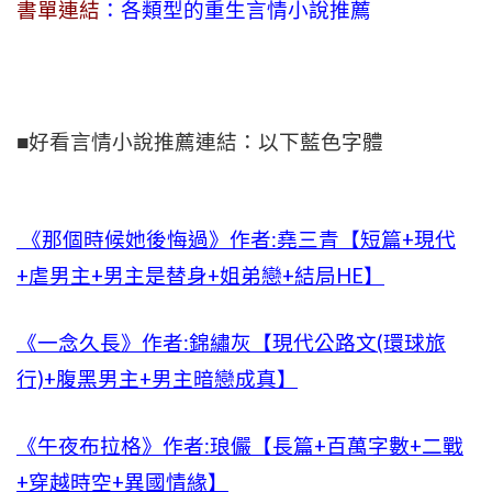
書單連結
：各類型的重生言情小說推薦
■好看言情小說推薦連結：以下藍色字體
《那個時候她後悔過》作者:堯三青【短篇+現代
+虐男主+男主是替身+姐弟戀+結局HE】
《一念久長》作者:錦繡灰【現代公路文(環球旅
行)+腹黑男主+男主暗戀成真】
《午夜布拉格》作者:琅儼【長篇+百萬字數+二戰
+穿越時空+異國情緣】