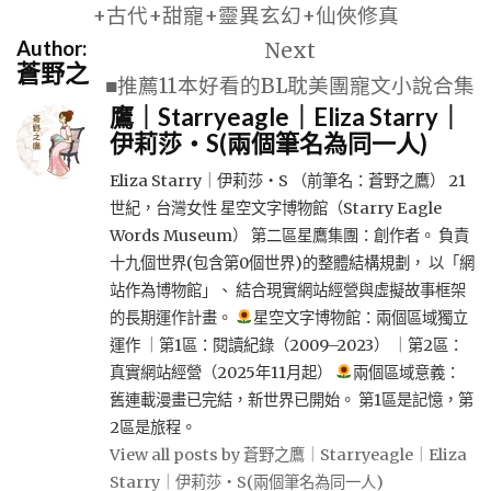
+古代+甜寵+靈異玄幻+仙俠修真
覽
Author:
Next
蒼野之
■推薦11本好看的BL耽美團寵文小說合集
鷹｜Starryeagle｜Eliza Starry｜
伊莉莎・S(兩個筆名為同一人)
Eliza Starry｜伊莉莎・S （前筆名：蒼野之鷹） 21
世紀，台灣女性 星空文字博物館（Starry Eagle
Words Museum） 第二區星鷹集團：創作者。 負責
十九個世界(包含第0個世界)的整體結構規劃， 以「網
站作為博物館」、 結合現實網站經營與虛擬故事框架
的長期運作計畫。
星空文字博物館：兩個區域獨立
運作 ｜第1區：閱讀紀錄（2009–2023） ｜第2區：
真實網站經營（2025年11月起）
兩個區域意義：
舊連載漫畫已完結，新世界已開始。 第1區是記憶，第
2區是旅程。
View all posts by 蒼野之鷹｜Starryeagle｜Eliza
Starry｜伊莉莎・S(兩個筆名為同一人)