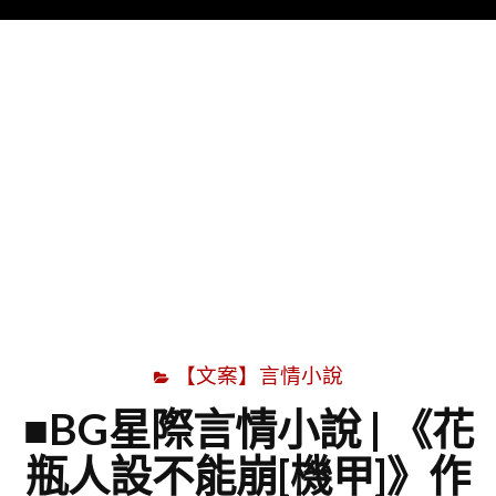
Menu
字
【文案】言情小說
■BG星際言情小說 | 《花
瓶人設不能崩[機甲]》作