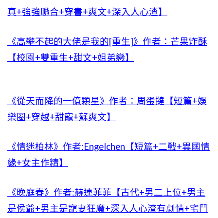
真+強強聯合+穿書+爽文+深入人心渣】
《高攀不起的大佬是我的[重生]》作者：芒果炸酥
【校園+雙重生+甜文+姐弟戀】
《從天而降的一億顆星》作者：周蛋撻【短篇+娛
樂圈+穿越+甜寵+蘇爽文】
《情迷柏林》作者:Engelchen【短篇+二戰+異國情
緣+女主作精】
《晚庭春》作者:赫連菲菲【古代+男二上位+男主
是侯爺+男主是寵妻狂魔+深入人心渣有劇情+宅鬥