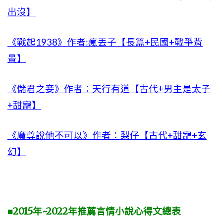
出沒】
《戰起1938》作者:瘋丟子【長篇+民國+戰爭背
景】
《儲君之妾》作者：天行有道【古代+男主是太子
+甜寵】
《魔尊說他不可以》作者：梨仔【古代+甜寵+玄
幻】
■2015年~2022年推薦言情小說心得文總表