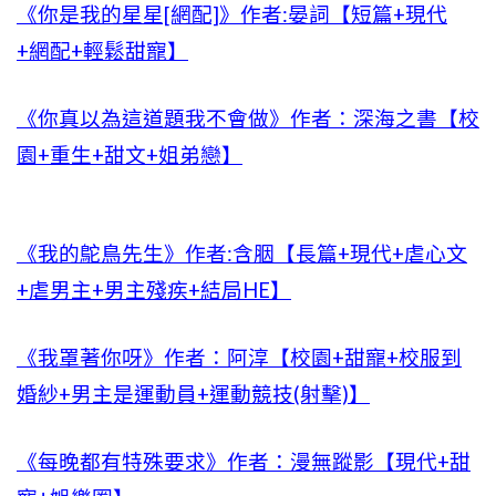
《你是我的星星[網配]》作者:晏詞【短篇+現代
+網配+輕鬆甜寵】
《你真以為這道題我不會做》作者：深海之書【校
園+重生+甜文+姐弟戀】
《我的鴕鳥先生》作者:含胭【長篇+現代+虐心文
+虐男主+男主殘疾+結局HE】
《我罩著你呀》作者：阿淳【校園+甜寵+校服到
婚紗+男主是運動員+運動競技(射擊)】
《每晚都有特殊要求》作者：漫無蹤影【現代+甜