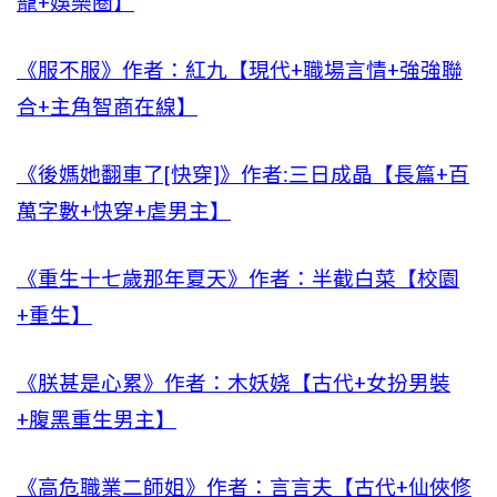
寵+娛樂圈】
《服不服》作者：紅九【現代+職場言情+強強聯
合+主角智商在線】
《後媽她翻車了[快穿]》作者:三日成晶【長篇+百
萬字數+快穿+虐男主】
《重生十七歲那年夏天》作者：半截白菜【校園
+重生】
《朕甚是心累》作者：木妖娆【古代+女扮男裝
+腹黑重生男主】
《高危職業二師姐》作者：言言夫【古代+仙俠修