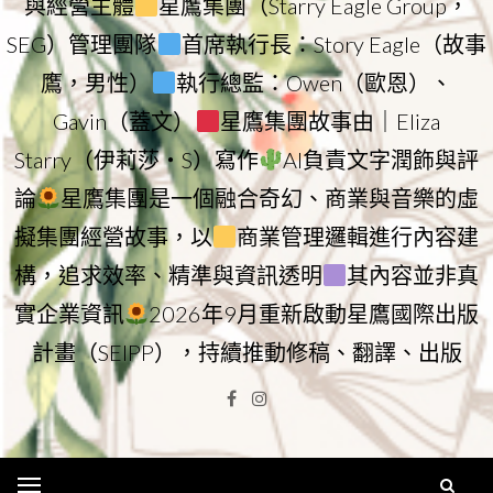
與經營主體
星鷹集團（Starry Eagle Group，
SEG）管理團隊
首席執行長：Story Eagle（故事
鷹，男性）
執行總監：Owen（歐恩）、
Gavin（蓋文）
星鷹集團故事由｜Eliza
Starry（伊莉莎・S）寫作
AI負責文字潤飾與評
論
星鷹集團是一個融合奇幻、商業與音樂的虛
擬集團經營故事，以
商業管理邏輯進行內容建
構，追求效率、精準與資訊透明
其內容並非真
實企業資訊
2026年9月重新啟動星鷹國際出版
計畫（SEIPP），持續推動修稿、翻譯、出版
Facebook
Instagram