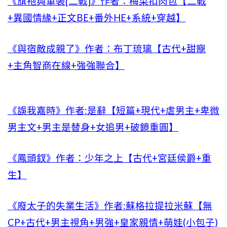
《旗袍與軍裝[二戰]》作者：梅菜扣肉包【二戰
+異國情緣+正文BE+番外HE+系統+穿越】
《與宿敵成親了》作者：布丁琉璃【古代+甜寵
+主角智商在線+強強聯合】
《誤我嘉時》作者:是辭【短篇+現代+虐男主+卑微
男主文+男主是替身+女追男+破鏡重圓】
《鳳頭釵》作者：少年之上【古代+宮廷侯爵+重
生】
《廢太子的失業生活》作者:蘇格拉提拉米蘇【無
CP+古代+男主視角+男強+皇家親情+萌娃(小包子)