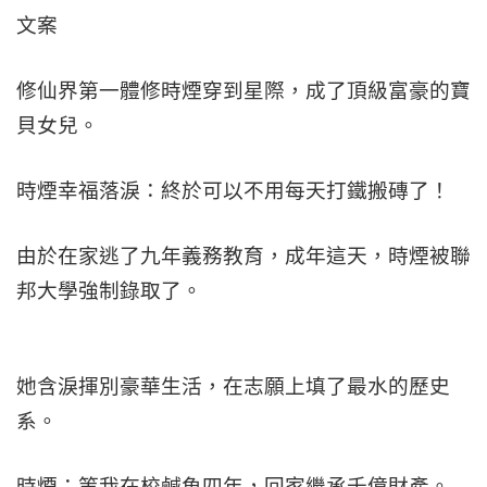
文案
修仙界第一體修時煙穿到星際，成了頂級富豪的寶
貝女兒。
時煙幸福落淚：終於可以不用每天打鐵搬磚了！
由於在家逃了九年義務教育，成年這天，時煙被聯
邦大學強制錄取了。
她含淚揮別豪華生活，在志願上填了最水的歷史
系。
時煙：等我在校鹹魚四年，回家繼承千億財產。