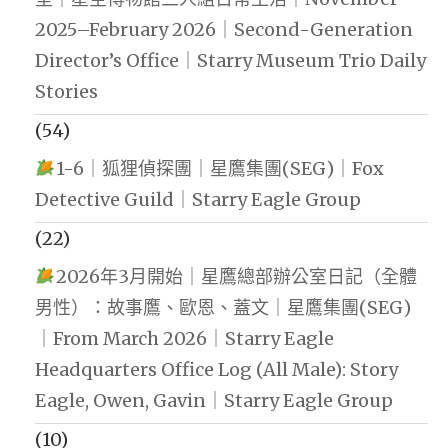
2025–February 2026｜Second-Generation
Director’s Office｜Starry Museum Trio Daily
Stories
(54)
1-6｜狐狸偵探團｜星鷹集團(SEG)｜Fox
Detective Guild｜Starry Eagle Group
(22)
2026年3月開始｜星鷹總部辦公室日記（全體
男性）：故事鷹、歐恩、蓋文｜星鷹集團(SEG)
｜From March 2026｜Starry Eagle
Headquarters Office Log (All Male): Story
Eagle, Owen, Gavin｜Starry Eagle Group
(10)