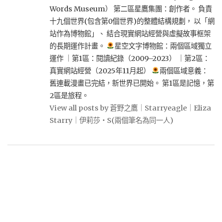
Words Museum） 第二區星鷹集團：創作者。 負責
十九個世界(包含第0個世界)的整體結構規劃， 以「網
站作為博物館」、 結合現實網站經營與虛擬故事框架
的長期運作計畫。
星空文字博物館：兩個區域獨立
運作 ｜第1區：閱讀紀錄（2009–2023） ｜第2區：
真實網站經營（2025年11月起）
兩個區域意義：
舊連載漫畫已完結，新世界已開始。 第1區是記憶，第
2區是旅程。
View all posts by 蒼野之鷹｜Starryeagle｜Eliza
Starry｜伊莉莎・S(兩個筆名為同一人)