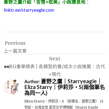
蒼野之鷹介紹「言情+耽美」小說棲息地
：
linktr.ee/starryeagle.com
文
Previous
章
上一篇文章
導
Next
覽
■■BG書單總表 | 各類型的養/成文小說推薦：古代
+現代
蒼野之鷹｜Starryeagle｜
Author:
Eliza Starry｜伊莉莎・S(兩個筆名
為同一人)
Eliza Starry｜伊莉莎・S （前筆名：蒼野之鷹） 21
世紀，台灣女性 星空文字博物館（Starry Eagle