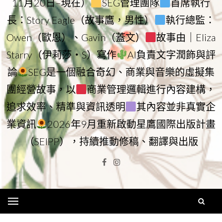
11月20日–現在）
SEG管理團隊
首席執行
長：Story Eagle（故事鷹，男性）
執行總監：
Owen（歐恩）、Gavin（蓋文）
故事由｜Eliza
Starry（伊莉莎・S）寫作
AI負責文字潤飾與評
論
SEG是一個融合奇幻、商業與音樂的虛擬集
團經營故事，以
商業管理邏輯進行內容建構，
追求效率、精準與資訊透明
其內容並非真實企
業資訊
2026年9月重新啟動星鷹國際出版計畫
（SEIPP），持續推動修稿、翻譯與出版
Facebook
Instagram
Menu