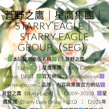
Skip
to
蒼野之鷹｜星鷹集團｜
content
STARRY EAGLE｜
STARRY EAGLE
GROUP（SEG）
本站使用兩個名稱
1｜蒼野之鷹｜Starry
Eagle
2｜星鷹集團｜Starry Eagle
Group（SEG）
官方網站：starryeagle.com
starryeagle.com：品牌、內容與集團官方網站
蒼野之鷹（Starry Eagle）：（2009–2023）
星
鷹集團（Starry Eagle Group，SEG）：（2025年