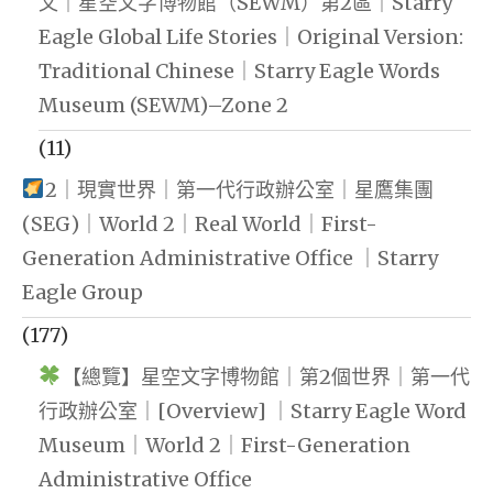
文｜星空文字博物館（SEWM）第2區｜Starry
Eagle Global Life Stories｜Original Version:
Traditional Chinese｜Starry Eagle Words
Museum (SEWM)–Zone 2
(11)
2｜現實世界｜第一代行政辦公室｜星鷹集團
(SEG)｜World 2｜Real World｜First-
Generation Administrative Office ｜Starry
Eagle Group
(177)
【總覽】星空文字博物館｜第2個世界｜第一代
行政辦公室｜[Overview] ｜Starry Eagle Word
Museum｜World 2｜First-Generation
Administrative Office