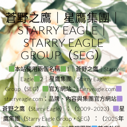
Skip
to
蒼野之鷹｜星鷹集團｜
content
STARRY EAGLE｜
STARRY EAGLE
GROUP（SEG）
本站使用兩個名稱
1｜蒼野之鷹｜Starry
Eagle
2｜星鷹集團｜Starry Eagle
Group（SEG）
官方網站：starryeagle.com
starryeagle.com：品牌、內容與集團官方網站
蒼野之鷹（Starry Eagle）：（2009–2023）
星
鷹集團（Starry Eagle Group，SEG）：（2025年