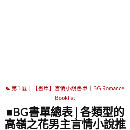
字
第1 區｜【書單】言情小說書單｜BG Romance
Booklist
■BG書單總表 | 各類型的
高嶺之花男主言情小說推