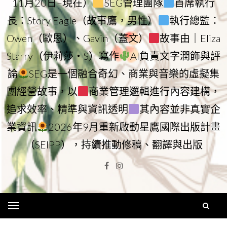
11月20日–現在）
SEG管理團隊
首席執行
長：Story Eagle（故事鷹，男性）
執行總監：
Owen（歐恩）、Gavin（蓋文）
故事由｜Eliza
Starry（伊莉莎・S）寫作
AI負責文字潤飾與評
論
SEG是一個融合奇幻、商業與音樂的虛擬集
團經營故事，以
商業管理邏輯進行內容建構，
追求效率、精準與資訊透明
其內容並非真實企
業資訊
2026年9月重新啟動星鷹國際出版計畫
（SEIPP），持續推動修稿、翻譯與出版
Facebook
Instagram
Menu