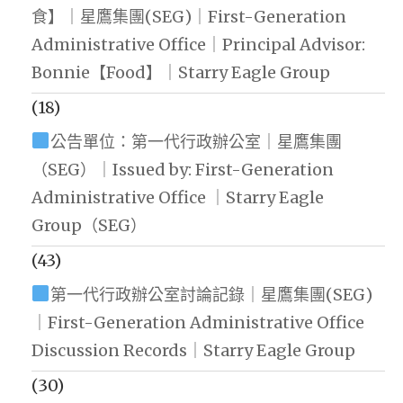
食】｜星鷹集團(SEG)｜First-Generation
Administrative Office｜Principal Advisor:
Bonnie【Food】｜Starry Eagle Group
(18)
公告單位：第一代行政辦公室｜星鷹集團
（SEG）｜Issued by: First-Generation
Administrative Office ｜Starry Eagle
Group（SEG）
(43)
第一代行政辦公室討論記錄｜星鷹集團(SEG)
｜First-Generation Administrative Office
Discussion Records｜Starry Eagle Group
(30)