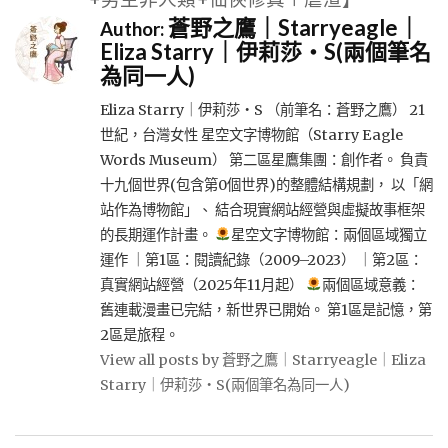
蒼野之鷹｜Starryeagle｜
Author:
Eliza Starry｜伊莉莎・S(兩個筆名
為同一人)
Eliza Starry｜伊莉莎・S （前筆名：蒼野之鷹） 21
世紀，台灣女性 星空文字博物館（Starry Eagle
Words Museum） 第二區星鷹集團：創作者。 負責
十九個世界(包含第0個世界)的整體結構規劃， 以「網
站作為博物館」、 結合現實網站經營與虛擬故事框架
的長期運作計畫。
星空文字博物館：兩個區域獨立
運作 ｜第1區：閱讀紀錄（2009–2023） ｜第2區：
真實網站經營（2025年11月起）
兩個區域意義：
舊連載漫畫已完結，新世界已開始。 第1區是記憶，第
2區是旅程。
View all posts by 蒼野之鷹｜Starryeagle｜Eliza
Starry｜伊莉莎・S(兩個筆名為同一人)