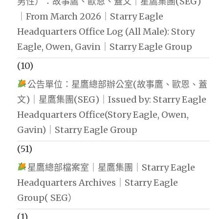
男性）：故事鷹、歐恩、蓋文｜星鷹集團(SEG)
｜From March 2026｜Starry Eagle
Headquarters Office Log (All Male): Story
Eagle, Owen, Gavin｜Starry Eagle Group
(10)
公告單位：星鷹總部辦公室(故事鷹、歐恩、蓋
文)｜星鷹集團(SEG)｜Issued by: Starry Eagle
Headquarters Office(Story Eagle, Owen,
Gavin)｜Starry Eagle Group
(51)
星鷹總部檔案室｜星鷹集團｜Starry Eagle
Headquarters Archives｜Starry Eagle
Group( SEG）
(1)