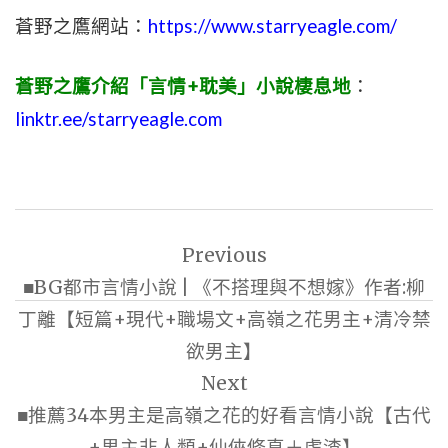
蒼野之鷹網站：
https://www.starryeagle.com/
蒼野之鷹介紹「言情+耽美」小說棲息地
：
linktr.ee/starryeagle.com
文
Previous
章
■BG都市言情小說 | 《不搭理與不想嫁》作者:柳
導
丁離【短篇+現代+職場文+高嶺之花男主+清冷禁
覽
欲男主】
Next
■推薦34本男主是高嶺之花的好看言情小說【古代
+男主非人類+仙俠修真＋虐渣】