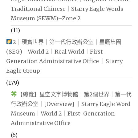
Traditional Chinese｜Starry Eagle Words
Museum (SEWM)–Zone 2
(11)
2｜現實世界｜第一代行政辦公室｜星鷹集團
(SEG)｜World 2｜Real World｜First-
Generation Administrative Office ｜Starry
Eagle Group
(179)
【總覽】星空文字博物館｜第2個世界｜第一代
行政辦公室｜[Overview] ｜Starry Eagle Word
Museum｜World 2｜First-Generation
Administrative Office
(6)