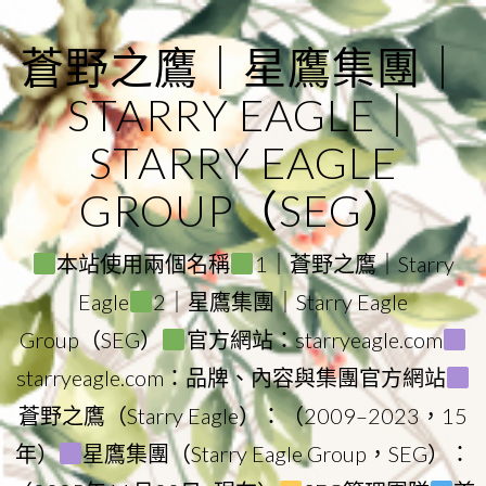
Skip
to
蒼野之鷹｜星鷹集團｜
content
STARRY EAGLE｜
STARRY EAGLE
GROUP（SEG）
本站使用兩個名稱
1｜蒼野之鷹｜Starry
Eagle
2｜星鷹集團｜Starry Eagle
Group（SEG）
官方網站：starryeagle.com
starryeagle.com：品牌、內容與集團官方網站
蒼野之鷹（Starry Eagle）：（2009–2023，15
年）
星鷹集團（Starry Eagle Group，SEG）：