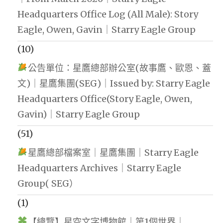
Headquarters Office Log (All Male): Story
Eagle, Owen, Gavin｜Starry Eagle Group
(10)
公告單位：星鷹總部辦公室(故事鷹、歐恩、蓋
文)｜星鷹集團(SEG)｜Issued by: Starry Eagle
Headquarters Office(Story Eagle, Owen,
Gavin)｜Starry Eagle Group
(51)
星鷹總部檔案室｜星鷹集團｜Starry Eagle
Headquarters Archives｜Starry Eagle
Group( SEG）
(1)
【總覽】星空文字博物館｜第1個世界｜