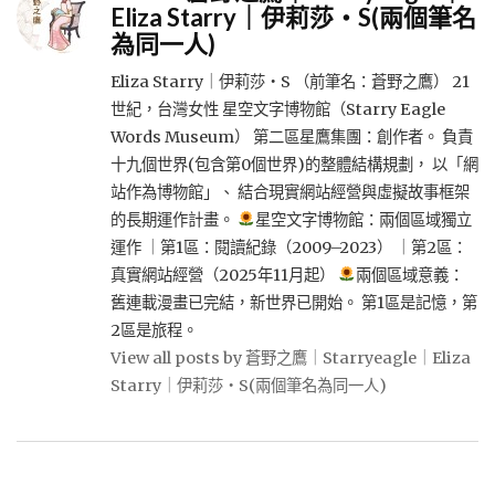
Eliza Starry｜伊莉莎・S(兩個筆名
為同一人)
Eliza Starry｜伊莉莎・S （前筆名：蒼野之鷹） 21
世紀，台灣女性 星空文字博物館（Starry Eagle
Words Museum） 第二區星鷹集團：創作者。 負責
十九個世界(包含第0個世界)的整體結構規劃， 以「網
站作為博物館」、 結合現實網站經營與虛擬故事框架
的長期運作計畫。
星空文字博物館：兩個區域獨立
運作 ｜第1區：閱讀紀錄（2009–2023） ｜第2區：
真實網站經營（2025年11月起）
兩個區域意義：
舊連載漫畫已完結，新世界已開始。 第1區是記憶，第
2區是旅程。
View all posts by 蒼野之鷹｜Starryeagle｜Eliza
Starry｜伊莉莎・S(兩個筆名為同一人)