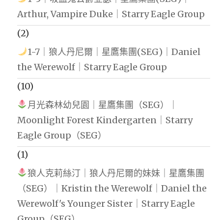
Arthur, Vampire Duke｜Starry Eagle Group
(2)
1-7｜狼人丹尼爾｜星鷹集團(SEG)｜Daniel
the Werewolf｜Starry Eagle Group
(10)
月光森林幼兒園｜星鷹集團（SEG）｜
Moonlight Forest Kindergarten｜Starry
Eagle Group（SEG）
(1)
狼人克莉絲汀｜狼人丹尼爾的妹妹｜星鷹集團
（SEG）｜Kristin the Werewolf｜Daniel the
Werewolf's Younger Sister｜Starry Eagle
Group（SEG）