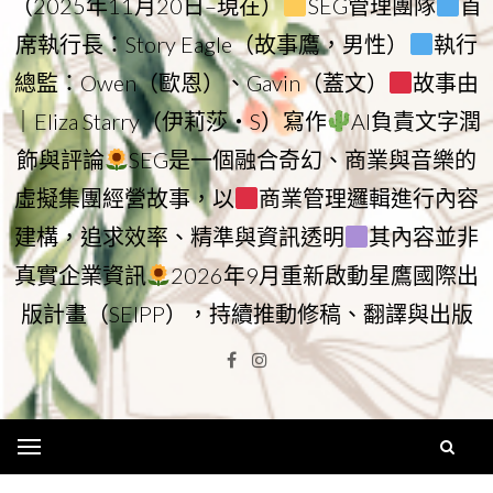
（2025年11月20日–現在）
SEG管理團隊
首
席執行長：Story Eagle（故事鷹，男性）
執行
總監：Owen（歐恩）、Gavin（蓋文）
故事由
｜Eliza Starry（伊莉莎・S）寫作
AI負責文字潤
飾與評論
SEG是一個融合奇幻、商業與音樂的
虛擬集團經營故事，以
商業管理邏輯進行內容
建構，追求效率、精準與資訊透明
其內容並非
真實企業資訊
2026年9月重新啟動星鷹國際出
版計畫（SEIPP），持續推動修稿、翻譯與出版
Facebook
Instagram
Menu