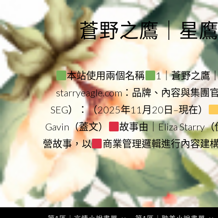
Skip
to
蒼野之鷹｜星鷹集團
content
本站使用兩個名稱
1｜蒼野之鷹｜Sta
starryeagle.com：品牌、內容與集
SEG）：（2025年11月20日–現在）
Gavin（蓋文）
故事由｜Eliza Star
營故事，以
商業管理邏輯進行內容建