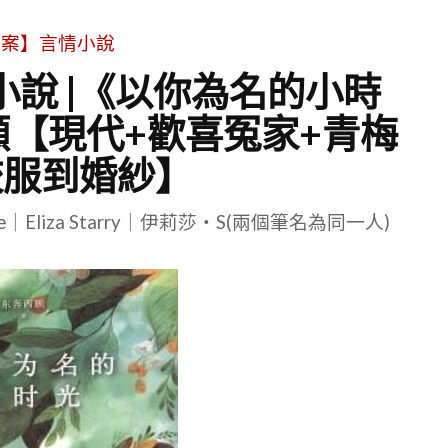
文案】言情小說
小說 |《以你為名的小時
顧【現代+歡喜冤家+青梅
校服到婚紗】
le｜Eliza Starry｜伊莉莎・S(兩個筆名為同一人)