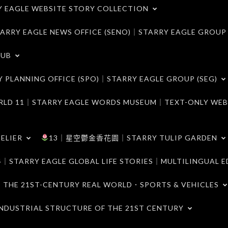
LE WEBSITE STORY COLLECTION
 EAGLE NEWS OFFICE (SENO)｜STARRY EAGLE GROUP
LUB
ANNING OFFICE (SPO)｜STARRY EAGLE GROUP (SEG)
｜STARRY EAGLE WORDS MUSEUM｜TEXT-ONLY WEB
ELIER
13｜星空鬱金香花園｜STARRY TULIP GARDEN
RY EAGLE GLOBAL LIFE STORIES｜MULTILINGUAL E
21ST-CENTURY REAL WORLD．SPORTS & VEHICLES
TRIAL STRUCTURE OF THE 21ST CENTURY