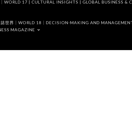
7 | CULTURAL INSIGHTS | GLOBAL BUSINESS & C
ORLD 18｜DECISION-MAKING AND MANAGEMENT 
NESS MAGAZINE