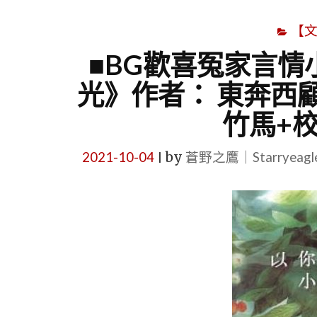
【
■BG歡喜冤家言情
光》作者： 東奔西
竹馬+
2021-10-04
by
蒼野之鷹｜Starryeag
|