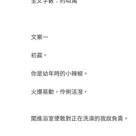
全文字數：約41萬
文案一
初晨。
你是幼年時的小辣椒。
火爆易動，伶俐活潑，
闖進浴室便敢對正在洗澡的我說負責。