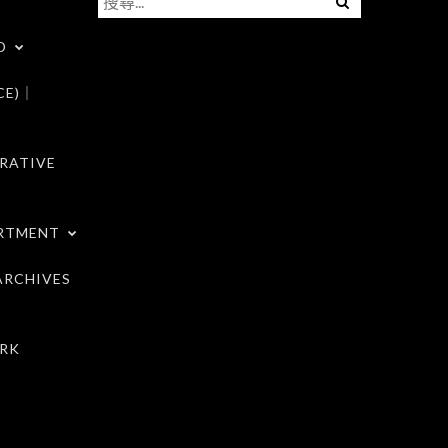
尋
D
關
鍵
CE)｜
字:
RATIVE
RTMENT
RCHIVES
RK