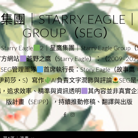
｜STARRY EAGLE｜ST
GROUP（SEG）
rry Eagle
2｜星鷹集團｜Starry Eagle Group
團官方網站
蒼野之鷹（Starry Eagle）：（2009–20
SEG管理團隊
首席執行長：Story Eagle（故事
ry（伊莉莎・S）寫作
AI負責文字潤飾與評論
SEG
構，追求效率、精準與資訊透明
其內容並非真實企
版計畫（SEIPP），持續推動修稿、翻譯與出版
Facebook
Instagram