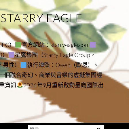
ARRY EAGLE
（SEG）
官方網站：starryeagle.com
23）
星鷹集團（Starry Eagle Group，
鷹，男性）
執行總監：Owen（歐恩）、
是一個融合奇幻、商業與音樂的虛擬集團經
業資訊
2026年9月重新啟動星鷹國際出
搜
Menu