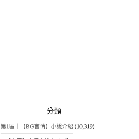
鍵
字:
分類
第1區｜【BG言情】小說介紹
(10,319)