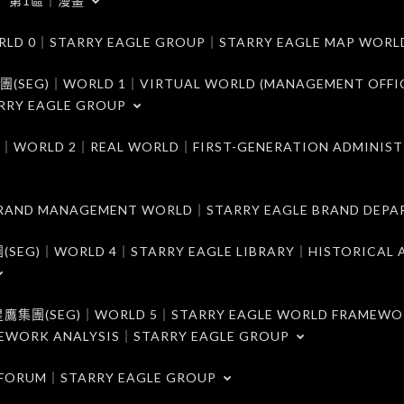
第1區｜漫畫
｜STARRY EAGLE GROUP｜STARRY EAGLE MAP WORL
)｜WORLD 1｜VIRTUAL WORLD (MANAGEMENT OFFI
RRY EAGLE GROUP
D 2｜REAL WORLD｜FIRST-GENERATION ADMINIST
MANAGEMENT WORLD｜STARRY EAGLE BRAND DEPA
ORLD 4｜STARRY EAGLE LIBRARY｜HISTORICAL A
EG)｜WORLD 5｜STARRY EAGLE WORLD FRAMEWO
MEWORK ANALYSIS｜STARRY EAGLE GROUP
ORUM｜STARRY EAGLE GROUP