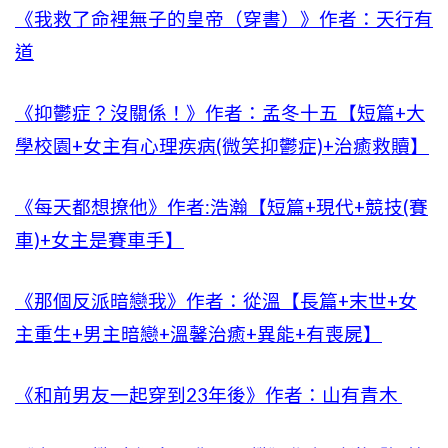
《我救了命裡無子的皇帝（穿書）》作者：天行有
道
《抑鬱症？沒關係！》作者：孟冬十五【短篇+大
學校園+女主有心理疾病(微笑抑鬱症)+治癒救贖】
《每天都想撩他》作者:浩瀚【短篇+現代+競技(賽
車)+女主是賽車手】
《那個反派暗戀我》作者：從溫【長篇+末世+女
主重生+男主暗戀+溫馨治癒+異能+有喪屍】
《和前男友一起穿到23年後》作者：山有青木