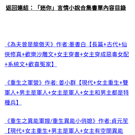
返回連結：「迷你」言情小說合集書單內容目錄
《為夫曾是龍傲天》作者:墨書白【長篇+古代+仙
俠修真+歡樂沙雕文+女主穿書+女主穿成惡毒女配
+系統文+歡喜冤家】
《重生之軍營》作者: 姜小群【現代+女主重生+雙
軍人+男主是軍人+女主是軍人+女主和男主都是特
種兵】
《重生之異能軍嫂/重生異能小俏媳》作者:貞元笙
【現代+女主重生+男主是軍人+女主有空間異能