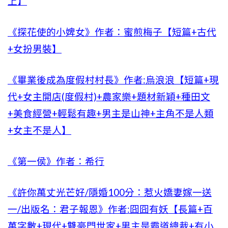
上】
《探花使的小婢女》作者：蜜煎梅子【短篇+古代
+女扮男裝】
《畢業後成為度假村村長》作者:烏浪浪【短篇+現
代+女主開店(度假村)+農家樂+題材新穎+種田文
+美食經營+輕鬆有趣+男主是山神+主角不是人類
+女主不是人】
《第一侯》作者：希行
《許你萬丈光芒好/隱婚100分：惹火嬌妻嫁一送
一/出版名：君子報恩》作者:囧囧有妖【長篇+百
萬字數+現代+雙豪門世家+男主是霸道總裁+有小