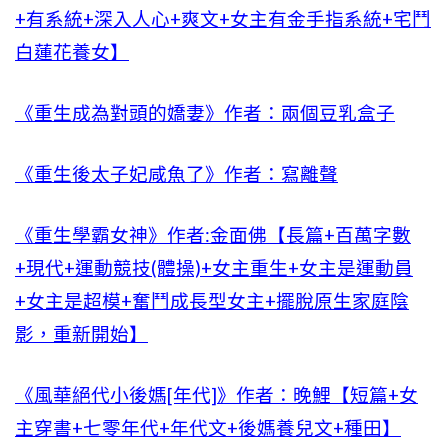
+有系統+深入人心+爽文+女主有金手指系統+宅鬥
白蓮花養女】
《重生成為對頭的嬌妻》作者：兩個豆乳盒子
《重生後太子妃咸魚了》作者：寫離聲
《重生學霸女神》作者:金面佛【長篇+百萬字數
+現代+運動競技(體操)+女主重生+女主是運動員
+女主是超模+奮鬥成長型女主+擺脫原生家庭陰
影，重新開始】
《風華絕代小後媽[年代]》作者：晚鯉【短篇+女
主穿書+七零年代+年代文+後媽養兒文+種田】