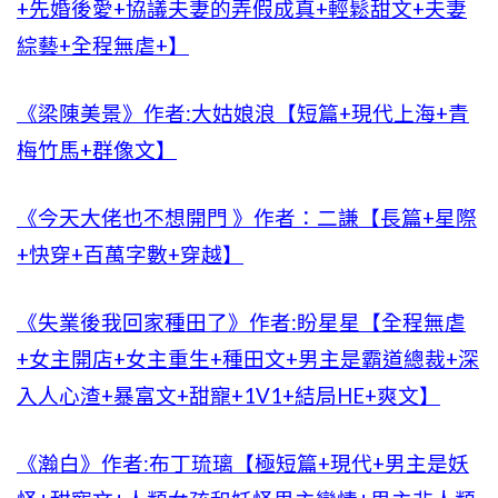
+先婚後愛+協議夫妻的弄假成真+輕鬆甜文+夫妻
綜藝+全程無虐+】
《梁陳美景》作者:大姑娘浪【短篇+現代上海+青
梅竹馬+群像文】
《今天大佬也不想開門 》作者：二謙【長篇+星際
+快穿+百萬字數+穿越】
《失業後我回家種田了》作者:盼星星【全程無虐
+女主開店+女主重生+種田文+男主是霸道總裁+深
入人心渣+暴富文+甜寵+1V1+結局HE+爽文】
《瀚白》作者:布丁琉璃【極短篇+現代+男主是妖