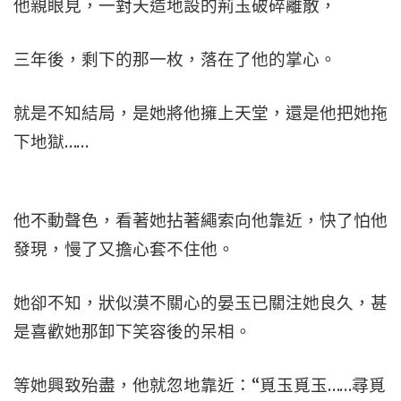
他親眼見，一對天造地設的荊玉破碎離散，
三年後，剩下的那一枚，落在了他的掌心。
就是不知結局，是她將他擁上天堂，還是他把她拖
下地獄……
他不動聲色，看著她拈著繩索向他靠近，快了怕他
發現，慢了又擔心套不住他。
她卻不知，狀似漠不關心的晏玉已關注她良久，甚
是喜歡她那卸下笑容後的呆相。
等她興致殆盡，他就忽地靠近：“覓玉覓玉……尋覓