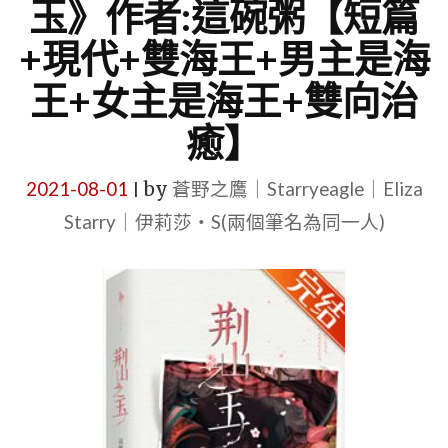
玉》作者:這碗粥【短篇
+現代+雙海王+男主是海
王+女主是海王+雙向治
癒】
2021-08-01
by
蒼野之鷹｜Starryeagle｜Eliza
|
Starry｜伊莉莎・S(兩個筆名為同一人)