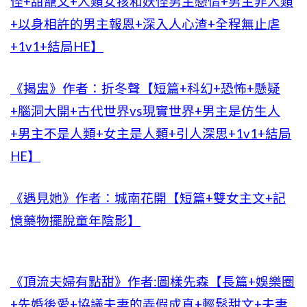
怪+甜寵文+人類女孩和妖怪男主戀情+男主非人類
+以身相許的男主報恩+深入人心渣+全程無止虐
+1v1+結局HE】
《揭盅》作者：折冬聲【短篇+科幻+恐怖+懸疑
+腦洞大開+古代世界vs現實世界+男主是仿生人
+男主不是人類+女主是人類+引人深思+1v1+結局
HE】
《遇見她》作者：城南花開【短篇+雙女主文+記
憶藥物擺脫童年陰影】
《頂流夫婦有點甜》作者:圖樣先森【長篇+娛樂圈
+先婚後愛+協議夫妻的弄假成真+輕鬆甜文+夫妻