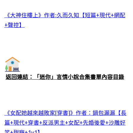
《大神住樓上》作者:久而久知【短篇+現代+網配
+聲控】
返回連結：「迷你」言情小說合集書單內容目錄
《女配她越來越敗家[穿書]》作者：鍋包漏漏【長
篇+現代+穿書+反派男主+女配+先婚後愛+沙雕好
笑+甜寵+1v1】