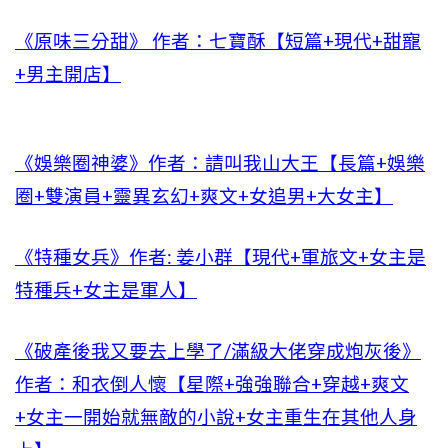
《原味三分甜》 作者：七寶酥【短篇+現代+甜寵
+男主開店】
《娛樂圈神婆》作者：請叫我山大王【長篇+娛樂
圈+雙演員+靈異玄幻+爽文+女追男+大女主】
《特種女兵》作者: 姜小群【現代+軍旅文+女主是
特種兵+女主是軍人】
《破產後我又要去上學了/滿級大佬穿成炮灰後》
作者：和衣倒人懷【星際+強強聯合+穿越+爽文
+女主一開始就無敵的小說+女主重生在其他人身