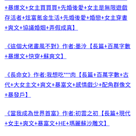
+暴爆文+女主買買買+先婚後愛+女主是無限遊戲
存活者+炫富氪金生活+先婚後愛+婚戀+女主穿書
+爽文+協議婚姻+弄假成真】
《這個大佬畫風不對》作者:墨泠【長篇+百萬字數
+暴爆文+快穿+蘇爽文】
《長命女》作者:我想吃***肉【長篇+百萬字數+古
代+大女主文+爽文+暴富文+感情戲少+配角群像文
+暴發戶】
《當我成為世界首富》作者:初雲之初【長篇+現代
+女主+爽文+暴富文+HE+瑪麗蘇沙雕文】