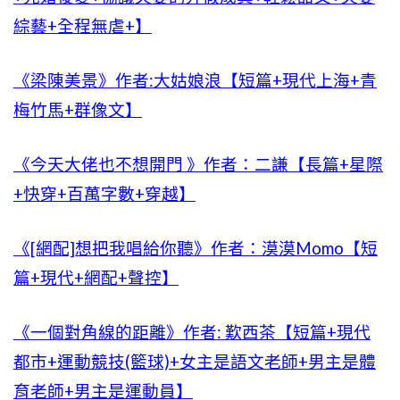
綜藝+全程無虐+】
《梁陳美景》作者:大姑娘浪【短篇+現代上海+青
梅竹馬+群像文】
《今天大佬也不想開門 》作者：二謙【長篇+星際
+快穿+百萬字數+穿越】
《[網配]想把我唱給你聽》作者：漠漠Momo【短
篇+現代+網配+聲控】
《一個對角線的距離》作者: 歎西茶【短篇+現代
都市+運動競技(籃球)+女主是語文老師+男主是體
育老師+男主是運動員】