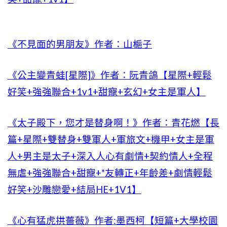
《不見面的男朋友》作者：山梔子
《公主變青蛙[星際]》作者：阮青鴿【星際+輕鬆
好笑+強強聯合+1v1+甜寵+玄幻+女主是軍人】
《太子殿下，您才是替身啊！》作者：青花燃【長
篇+星際+雙替身+雙軍人+軍旅文+機甲+女主是軍
人+男主是太子+深入人心有劇情+契約情人+全程
無虐+強強聯合+甜寵+*友轉正+年齡差+劇情輕鬆
好笑+沙雕戀愛+結局HE+1V1】
《心有猛虎拱薔薇》作者:墨西柯【短篇+大學校園