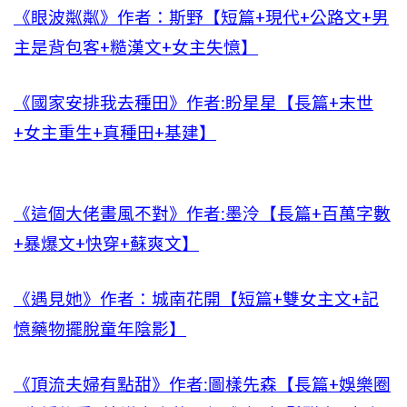
《眼波粼粼》作者：斯野【短篇+現代+公路文+男
主是背包客+糙漢文+女主失憶】
《國家安排我去種田》作者:盼星星【長篇+末世
+女主重生+真種田+基建】
《這個大佬畫風不對》作者:墨泠【長篇+百萬字數
+暴爆文+快穿+蘇爽文】
《遇見她》作者：城南花開【短篇+雙女主文+記
憶藥物擺脫童年陰影】
《頂流夫婦有點甜》作者:圖樣先森【長篇+娛樂圈