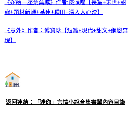
《嫁給一座荒蕪城》作者:鐵頭喵【長篇+末世+甜
寵+題材新穎+基建+種田+深入人心渣】
《意外》作者：傅寶珍【短篇+現代+甜文+網戀奔
現】
返回連結：「迷你」言情小說合集書單內容目錄