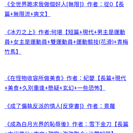
《全世界跪求我做個好人[無限]》作者：從0【長
篇+無限流+爽文】
《冰刃之上》作者:何堪【短篇+現代+男主是運動
員+女主是運動員+雙運動員+運動競技(花滑)+青梅
竹馬】
《在怪物收容所做美食》作者：紀嬰【長篇+現代
+美食+久別重逢+懸疑+玄幻+一些恐怖】
《成了偏執反派的情人[反穿書]》作者：景蘿
《成為白月光界的恥辱後》作者：雪下金刀【長篇