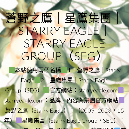
Skip
to
蒼野之鷹｜星鷹集團｜
content
STARRY EAGLE｜
STARRY EAGLE
GROUP（SEG）
本站使用兩個名稱
1｜蒼野之鷹｜Starry
Eagle
2｜星鷹集團｜Starry Eagle
Group（SEG）
官方網站：starryeagle.com
starryeagle.com：品牌、內容與集團官方網站
蒼野之鷹（Starry Eagle）：（2009–2023，15
年）
星鷹集團（Starry Eagle Group，SEG）：