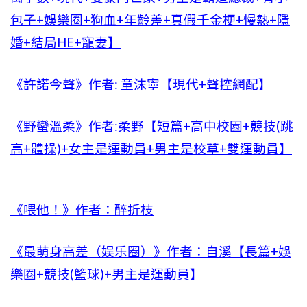
包子+娛樂圈+狗血+年齡差+真假千金梗+慢熱+隱
婚+結局HE+寵妻】
《許諾今聲》作者: 童沫寧【現代+聲控網配】
《野蠻溫柔》作者:柔野【短篇+高中校園+競技(跳
高+體操)+女主是運動員+男主是校草+雙運動員】
《喂他！》作者：醉折枝
《最萌身高差（娱乐圈）》作者：自溪【長篇+娛
樂圈+競技(籃球)+男主是運動員】