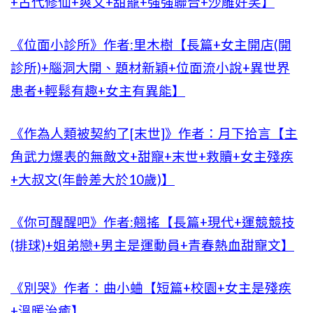
+古代修仙+爽文+甜寵+強強聯合+沙雕好笑】
《位面小診所》作者:里木樹【長篇+女主開店(開
診所)+腦洞大開、題材新穎+位面流小說+異世界
患者+輕鬆有趣+女主有異能】
《作為人類被契約了[末世]》作者：月下拾言【主
角武力爆表的無敵文+甜寵+末世+救贖+女主殘疾
+大叔文(年齡差大於10歲)】
《你可醒醒吧》作者:翹搖【長篇+現代+運競競技
(排球)+姐弟戀+男主是運動員+青春熱血甜寵文】
《別哭》作者：曲小蛐【短篇+校園+女主是殘疾
+溫暖治癒】