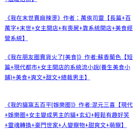
《我在末世賣麻辣燙》作者：萬俟司靈【長篇+百
萬字+末世+女主開店+有喪屍+靠系統開店+美食經
營系統】
《我在朋友圈賣貨火了[美食]》作者:蘇香蘭色【短
篇+現代都市+女主開店的系統流小說(養生美食小
鋪)+美食+爽文+甜文+總裁男主】
《我的貓窩五百平[娛樂圈]》作者:混元三喜【現代
+娛樂圈+女主變成男主的貓+玄幻+輕鬆有趣好笑
+靈魂轉換+豪門世家+人變寵物+甜爽文+萌寵】