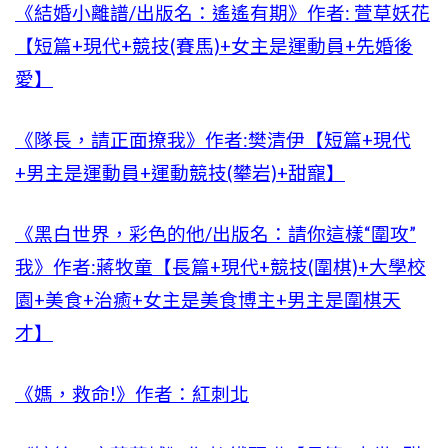
《結婚小離譜/出版名：遙遙有期》作者: 萱草妖花
【短篇+現代+競技(賽馬)+女主是運動員+先婚後
愛】
《隊長，請正面撩我》作者:樊清伊【短篇+現代
+男主是運動員+運動競技(攀岩)+甜寵】
《黑白世界，彩色的他/出版名：請你這樣“圍攻”
我》作者:蔣牧童【長篇+現代+競技(圍棋)+大學校
園+美食+治癒+女主是美食博主+男主是圍棋天
才】
《媽，救命!》作者：紅刺北