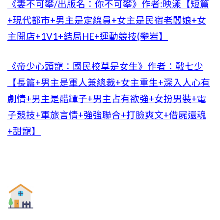
《妻不可攀/出版名：你不可攀》作者:映漾【短篇
+現代都市+男主是定線員+女主是民宿老闆娘+女
主開店+1V1+結局HE+運動競技(攀岩】
《帝少心頭寵：國民校草是女生》作者：戰七少
【長篇+男主是軍人兼總裁+女主重生+深入人心有
劇情+男主是醋罈子+男主占有欲強+女扮男裝+電
子競技+軍旅言情+強強聯合+打臉爽文+借屍還魂
+甜寵】