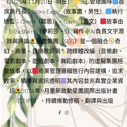
（2025年11月20日–現在）
SEG管理團隊
首
席執行長：Story Eagle（故事鷹，男性）
執行
總監：Owen（歐恩）、Gavin（蓋文）
故事由
｜Eliza Starry（伊莉莎・S）寫作
AI負責文字潤
飾與評論
星鷹集團（SEG）是一個融合
奇
幻、商業、音樂歌詞與
跨媒體改編（音樂劇、
電影劇本、遊戲劇本、舞蹈劇本）的虛擬集團經
營故事，以
商業管理邏輯進行內容建構，追求
效率、精準與資訊透明
其內容並非真實企業資
訊
2026年9月重新啟動星鷹國際出版計畫
（SEIPP），持續推動修稿、翻譯與出版
Facebook
Instagram