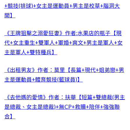
+競技(排球)+女主是運動員+男主是校草+腦洞大
開】
《王牌狙擊之溺愛狂妻》作者:水果店的瓶子【現
代+女主重生+雙軍人+軍婚+爽文+男主是軍人+女
主是軍人+雙特種兵】
《出租男友》作者：莫里【長篇+現代+姐弟戀+男
主是運動員+體育競技(籃球員)】
《去他媽的愛情》作者：扶華【短篇+雙總裁(男主
是總裁、女主是總裁)+無CP+救贖+陪伴+強強聯
合】