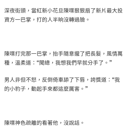
深夜街頭，當紅新小花旦陳喋狠狠扇了新片最大投
資方一巴掌，打的人半晌沒轉過臉。
陳喋打完那一巴掌，抬手隨意攏了把長髮，風情萬
種，溫柔道：“聞總，我想我們早就分手了。”
男人非但不怒，反倒倚車舔了下唇，誇獎道：“我
的小豹子，動起手來都這麼厲害。”
陳喋神色疏離的看著他，沒說話。