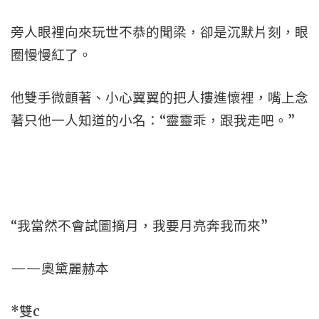
旁人眼裡向來玩世不恭的聞梁，卻是沉默片刻，眼
圈慢慢紅了。
他雙手微顫著、小心翼翼的把人摟進懷裡，嘴上念
著只他一人知道的小名：“靈靈乖，跟我走吧。”
“我當然不會試圖摘月，我要月亮奔我而來”
——奧黛麗赫本
*雙c