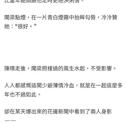
比當年點頭跟他走時更絕決俐落。
聞梁點煙，在一片青白煙霧中抬眸勾唇，冷冷贊
她：“很好。”
陳喋走後，聞梁照樣過的風生水起，不受影響。
人人都感慨這聞少爺薄情冷血，就是在一起這麼多
年也不過如此。
卻在某天爆出來的花邊新聞中看到了兩人身影
——