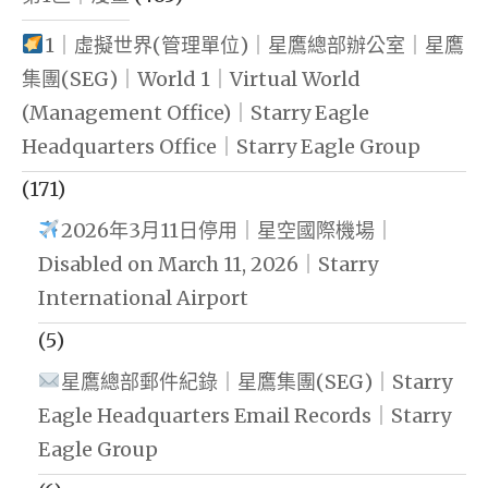
1｜虛擬世界(管理單位)｜星鷹總部辦公室｜星鷹
集團(SEG)｜World 1｜Virtual World
(Management Office)｜Starry Eagle
Headquarters Office｜Starry Eagle Group
(171)
2026年3月11日停用｜星空國際機場｜
Disabled on March 11, 2026｜Starry
International Airport
(5)
星鷹總部郵件紀錄｜星鷹集團(SEG)｜Starry
Eagle Headquarters Email Records｜Starry
Eagle Group