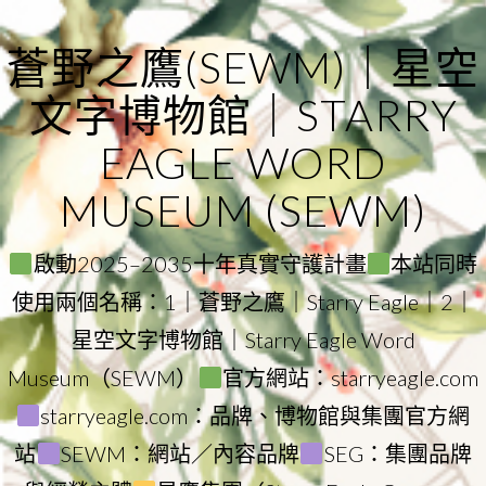
Skip
to
蒼野之鷹(SEWM)｜星空
content
文字博物館｜STARRY
EAGLE WORD
MUSEUM (SEWM)
啟動2025–2035十年真實守護計畫
本站同時
使用兩個名稱：1｜蒼野之鷹｜Starry Eagle｜2｜
星空文字博物館｜Starry Eagle Word
Museum（SEWM）
官方網站：starryeagle.com
starryeagle.com：品牌、博物館與集團官方網
站
SEWM：網站／內容品牌
SEG：集團品牌