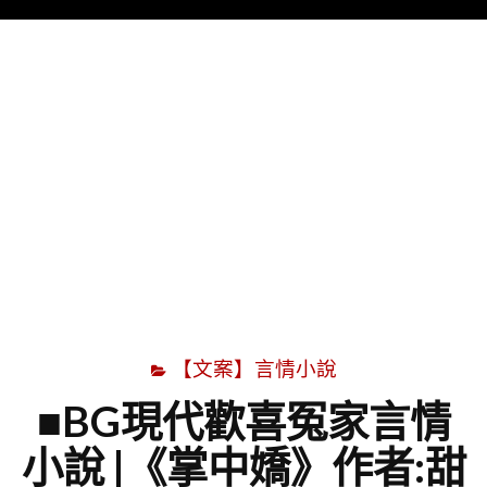
Menu
字
【文案】言情小說
■BG現代歡喜冤家言情
小說 |《掌中嬌》作者:甜