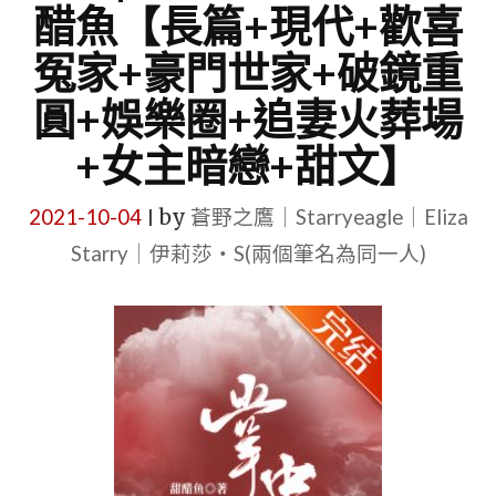
醋魚【長篇+現代+歡喜
冤家+豪門世家+破鏡重
圓+娛樂圈+追妻火葬場
+女主暗戀+甜文】
2021-10-04
by
蒼野之鷹｜Starryeagle｜Eliza
|
Starry｜伊莉莎・S(兩個筆名為同一人)