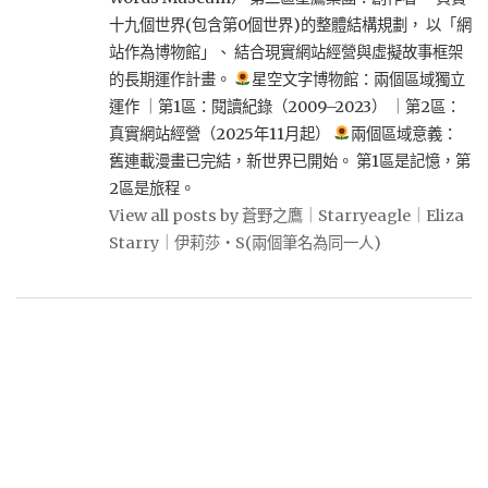
十九個世界(包含第0個世界)的整體結構規劃， 以「網
站作為博物館」、 結合現實網站經營與虛擬故事框架
的長期運作計畫。
星空文字博物館：兩個區域獨立
運作 ｜第1區：閱讀紀錄（2009–2023） ｜第2區：
真實網站經營（2025年11月起）
兩個區域意義：
舊連載漫畫已完結，新世界已開始。 第1區是記憶，第
2區是旅程。
View all posts by 蒼野之鷹｜Starryeagle｜Eliza
Starry｜伊莉莎・S(兩個筆名為同一人)