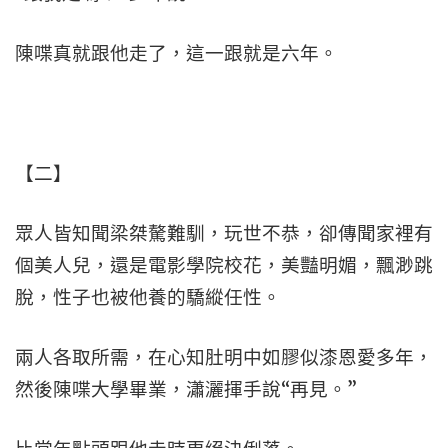
陳喋真就跟他走了，這一跟就是六年。
【二】
眾人皆知聞梁桀驁難馴，玩世不恭，卻傳聞家裡有
個美人兒，還是電影學院校花，美豔明媚，飄渺跳
脫，性子也被他養的驕縱任性。
兩人各取所需，在心知肚明中如膠似漆恩愛多年，
然後陳喋大學畢業，瀟灑揮手說“再見。”