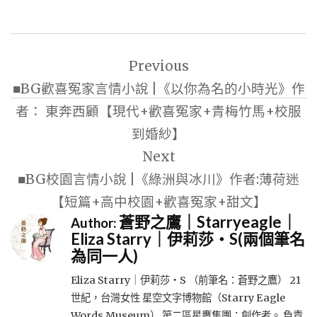
文
Previous
章
■BG歡喜冤家言情小說 |《以你為名的小時光》作
導
者： 東奔西顧【現代+歡喜冤家+青梅竹馬+校服
覽
到婚紗】
Next
■BG校園言情小說 |《綠洲與冰川》作者:薄荷迷
【短篇+高中校園+歡喜冤家+甜文】
蒼野之鷹｜Starryeagle｜
Author:
Eliza Starry｜伊莉莎・S(兩個筆名
為同一人)
Eliza Starry｜伊莉莎・S （前筆名：蒼野之鷹） 21
世紀，台灣女性 星空文字博物館（Starry Eagle
Words Museum） 第二區星鷹集團：創作者。 負責