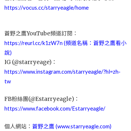
https://vocus.cc/starryeagle/home
蒼野之鷹YouTube頻道訂閱：
https://reurl.cc/k1zW7n (頻道名稱：蒼野之鷹看小
說)
IG (@starryeage)：
https://www.instagram.com/starryeagle/?hl=zh-
tw
FB粉絲團(@Estarryeagle)：
https://www.facebook.com/Estarryeagle/
個人網站：
蒼野之鷹 (
www.
starryeagle.com
)