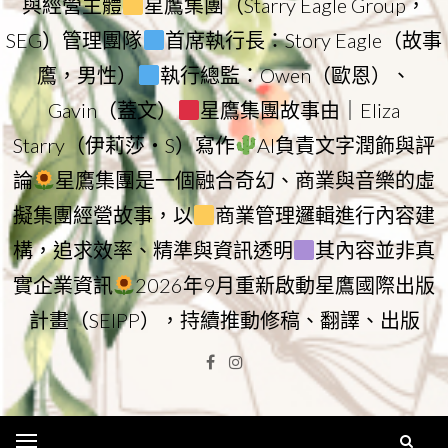
與經營主體
星鷹集團（Starry Eagle Group，
SEG）管理團隊
首席執行長：Story Eagle（故事
鷹，男性）
執行總監：Owen（歐恩）、
Gavin（蓋文）
星鷹集團故事由｜Eliza
Starry（伊莉莎・S）寫作
AI負責文字潤飾與評
論
星鷹集團是一個融合奇幻、商業與音樂的虛
擬集團經營故事，以
商業管理邏輯進行內容建
構，追求效率、精準與資訊透明
其內容並非真
實企業資訊
2026年9月重新啟動星鷹國際出版
計畫（SEIPP），持續推動修稿、翻譯、出版
Facebook
Instagram