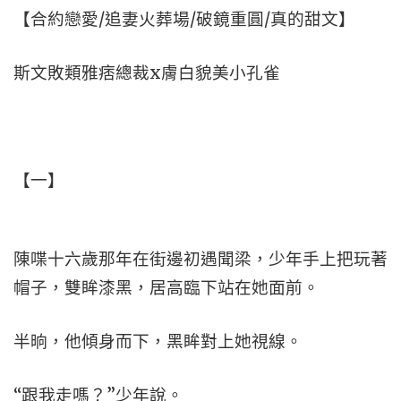
【合約戀愛/追妻火葬場/破鏡重圓/真的甜文】
斯文敗類雅痞總裁x膚白貌美小孔雀
【一】
陳喋十六歲那年在街邊初遇聞梁，少年手上把玩著
帽子，雙眸漆黑，居高臨下站在她面前。
半晌，他傾身而下，黑眸對上她視線。
“跟我走嗎？”少年說。