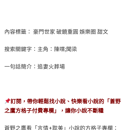
內容標籤： 豪門世家 破鏡重圓 娛樂圈 甜文
搜索關鍵字：主角：陳喋;聞梁
一句話簡介：追妻火葬場
訂閱，帶你輕鬆找小說、快樂看小說的「蒼野
之鷹方格子付費專欄」，讓你小說不斷糧
蒼野之鷹看「言情+耽美」小說的方格子專欄：