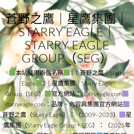
Skip
to
蒼野之鷹｜星鷹集團｜
content
STARRY EAGLE｜
STARRY EAGLE
GROUP（SEG）
本站使用兩個名稱
1｜蒼野之鷹｜Starry
Eagle
2｜星鷹集團｜Starry Eagle
Group（SEG）
官方網站：starryeagle.com
starryeagle.com：品牌、內容與集團官方網站
蒼野之鷹（Starry Eagle）：（2009–2023）
星
鷹集團（Starry Eagle Group，SEG）：（2025年