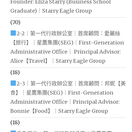
Founder: Eliza Starry (Business School
Graduate)｜Starry Eagle Group
(70)
2-2｜第一代行政辦公室｜首席顧問：愛麗絲
【旅行】｜星鷹集團(SEG)｜First-Generation
Administrative Office｜ Principal Advisor:
Alice【Travel】｜Starry Eagle Group
(18)
2-3｜第一代行政辦公室｜首席顧問：邦妮【美
食】｜星鷹集團(SEG)｜First-Generation
Administrative Office｜Principal Advisor:
Bonnie【Food】｜Starry Eagle Group
(18)