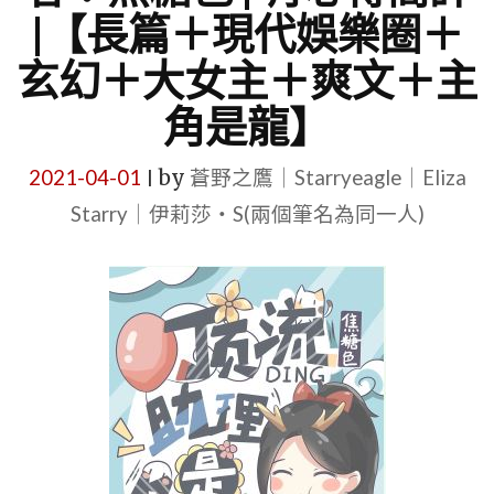
|【長篇＋現代娛樂圈＋
玄幻＋大女主＋爽文＋主
角是龍】
2021-04-01
by
蒼野之鷹｜Starryeagle｜Eliza
|
Starry｜伊莉莎・S(兩個筆名為同一人)