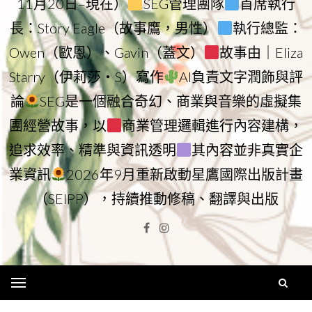
11月20日–現在）
SEG管理團隊
首席執行
長：Story Eagle（故事鷹，男性）
執行總監：
Owen（歐恩）、Gavin（蓋文）
故事由｜Eliza
Starry（伊莉莎・S）寫作
AI負責文字潤飾與評
論
SEG是一個融合奇幻、商業與音樂的虛擬集
團經營故事，以
商業管理邏輯進行內容建構，
追求效率、精準與資訊透明
其內容並非真實企
業資訊
2026年9月重新啟動星鷹國際出版計畫
（SEIPP），持續推動修稿、翻譯與出版
Facebook
Instagram
Menu