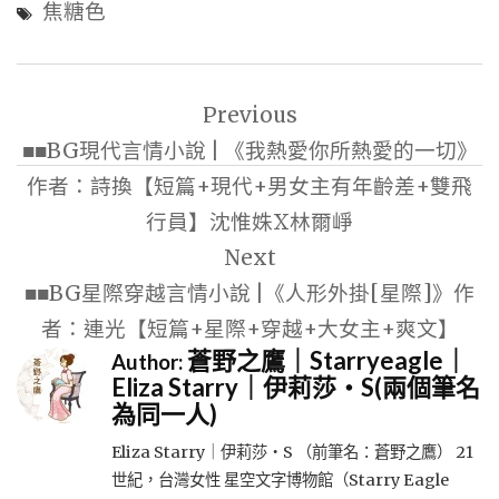
焦糖色
文
Previous
章
■■BG現代言情小說 | 《我熱愛你所熱愛的一切》
導
作者：詩換【短篇+現代+男女主有年齡差+雙飛
覽
行員】沈惟姝X林爾崢
Next
■■BG星際穿越言情小說 |《人形外掛[星際]》作
者：連光【短篇+星際+穿越+大女主+爽文】
蒼野之鷹｜Starryeagle｜
Author:
Eliza Starry｜伊莉莎・S(兩個筆名
為同一人)
Eliza Starry｜伊莉莎・S （前筆名：蒼野之鷹） 21
世紀，台灣女性 星空文字博物館（Starry Eagle