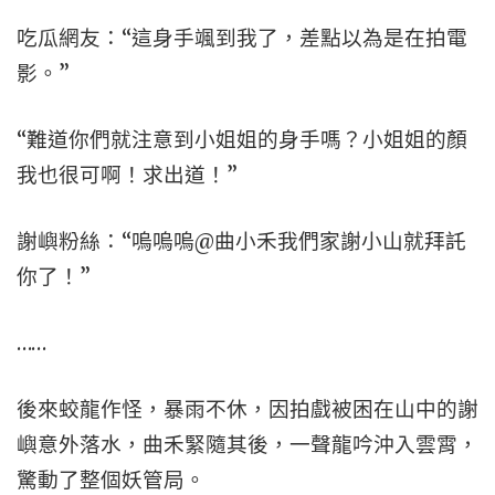
吃瓜網友：“這身手颯到我了，差點以為是在拍電
影。”
“難道你們就注意到小姐姐的身手嗎？小姐姐的顏
我也很可啊！求出道！”
謝嶼粉絲：“嗚嗚嗚@曲小禾我們家謝小山就拜託
你了！”
……
後來蛟龍作怪，暴雨不休，因拍戲被困在山中的謝
嶼意外落水，曲禾緊隨其後，一聲龍吟沖入雲霄，
驚動了整個妖管局。