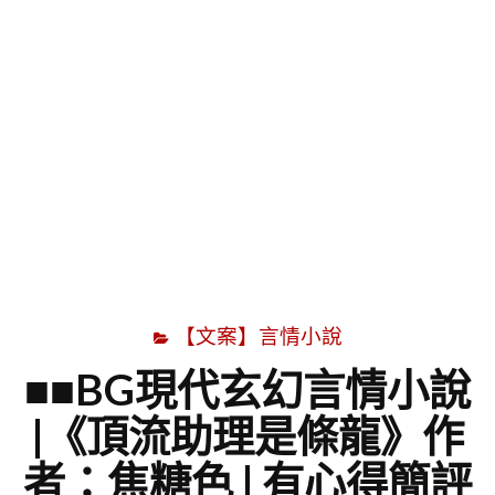
字
【文案】言情小說
■■BG現代玄幻言情小說
|《頂流助理是條龍》作
者：焦糖色 | 有心得簡評