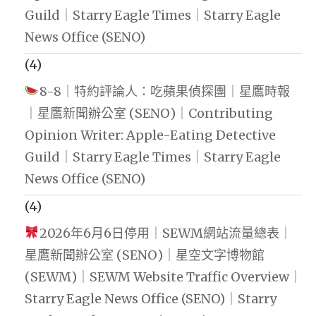
Guild｜Starry Eagle Times｜Starry Eagle
News Office (SENO)
(4)
8-8｜特約評論人：吃蘋果偵探團｜星鷹時報
｜星鷹新聞辦公室 (SENO)｜Contributing
Opinion Writer: Apple-Eating Detective
Guild｜Starry Eagle Times｜Starry Eagle
News Office (SENO)
(4)
2026年6月6日停用｜SEWM網站流量總表｜
星鷹新聞辦公室 (SENO)｜星空文字博物館
(SEWM)｜SEWM Website Traffic Overview｜
Starry Eagle News Office (SENO)｜Starry