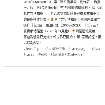
Words Museum） 第二區星鷹集團：創作者。 負責
十九個世界(包含第0個世界)的整體結構規劃， 以「網
站作為博物館」、 結合現實網站經營與虛擬故事框架
的長期運作計畫。
星空文字博物館：兩個區域獨立
運作 ｜第1區：閱讀紀錄（2009–2023） ｜第2區：
真實網站經營（2025年11月起）
兩個區域意義：
舊連載漫畫已完結，新世界已開始。 第1區是記憶，第
2區是旅程。
View all posts by 蒼野之鷹｜Starryeagle｜Eliza
Starry｜伊莉莎・S(兩個筆名為同一人)