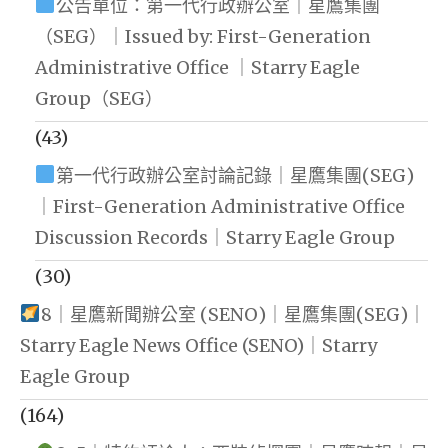
公告單位：第一代行政辦公室｜星鷹集團
（SEG）｜Issued by: First-Generation
Administrative Office ｜Starry Eagle
Group（SEG）
(43)
第一代行政辦公室討論記錄｜星鷹集團(SEG)
｜First-Generation Administrative Office
Discussion Records｜Starry Eagle Group
(30)
8｜星鷹新聞辦公室 (SENO)｜星鷹集團(SEG)｜
Starry Eagle News Office (SENO)｜Starry
Eagle Group
(164)