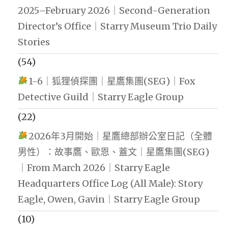
2025–February 2026｜Second-Generation
Director’s Office｜Starry Museum Trio Daily
Stories
(54)
1-6｜狐狸偵探團｜星鷹集團(SEG)｜Fox
Detective Guild｜Starry Eagle Group
(22)
2026年3月開始｜星鷹總部辦公室日記（全體
男性）：故事鷹、歐恩、蓋文｜星鷹集團(SEG)
｜From March 2026｜Starry Eagle
Headquarters Office Log (All Male): Story
Eagle, Owen, Gavin｜Starry Eagle Group
(10)