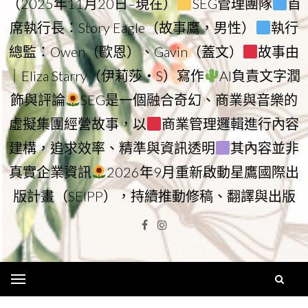
（2025年11月20日–現在）
SEG管理團隊
首
席執行長：Story Eagle（故事鷹，男性）
執行
總監：Owen（歐恩）、Gavin（蓋文）
故事由
｜Eliza Starry（伊莉莎・S）寫作
AI負責文字潤
飾與評論
SEG是一個融合奇幻、商業與音樂的
虛擬集團經營故事，以
商業管理邏輯進行內容
建構，追求效率、精準與資訊透明
其內容並非
真實企業資訊
2026年9月重新啟動星鷹國際出
版計畫（SEIPP），持續推動修稿、翻譯與出版
Facebook
Instagram
Menu