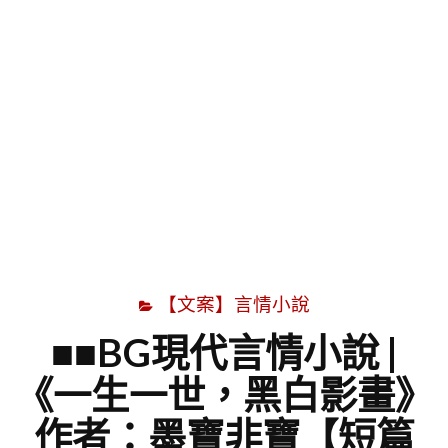
字
【文案】言情小說
■■BG現代言情小說 |
《一生一世，黑白影畫》
作者：墨寶非寶【短篇