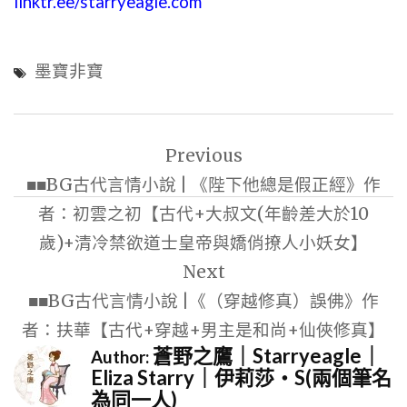
linktr.ee/starryeagle.com
墨寶非寶
文
Previous
章
■■BG古代言情小說 | 《陛下他總是假正經》作
導
者：初雲之初【古代+大叔文(年齡差大於10
覽
歲)+清冷禁欲道士皇帝與嬌俏撩人小妖女】
Next
■■BG古代言情小說 |《（穿越修真）誤佛》作
者：扶華【古代+穿越+男主是和尚+仙俠修真】
蒼野之鷹｜Starryeagle｜
Author:
Eliza Starry｜伊莉莎・S(兩個筆名
為同一人)