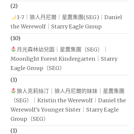
(2)
1-7｜狼人丹尼爾｜星鷹集團(SEG)｜Daniel
the Werewolf｜Starry Eagle Group
(10)
月光森林幼兒園｜星鷹集團（SEG）｜
Moonlight Forest Kindergarten｜Starry
Eagle Group（SEG）
(1)
狼人克莉絲汀｜狼人丹尼爾的妹妹｜星鷹集團
（SEG）｜Kristin the Werewolf｜Daniel the
Werewolf's Younger Sister｜Starry Eagle
Group（SEG）
(1)