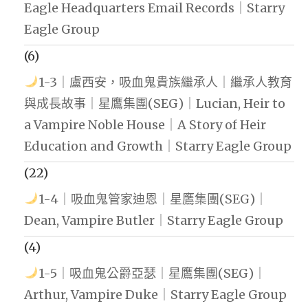
Eagle Headquarters Email Records｜Starry
Eagle Group
(6)
1-3｜盧西安，吸血鬼貴族繼承人｜繼承人教育
與成長故事｜星鷹集團(SEG)｜Lucian, Heir to
a Vampire Noble House｜A Story of Heir
Education and Growth｜Starry Eagle Group
(22)
1-4｜吸血鬼管家迪恩｜星鷹集團(SEG)｜
Dean, Vampire Butler｜Starry Eagle Group
(4)
1-5｜吸血鬼公爵亞瑟｜星鷹集團(SEG)｜
Arthur, Vampire Duke｜Starry Eagle Group