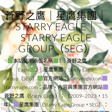
Skip
to
蒼野之鷹｜星鷹集團｜
content
STARRY EAGLE｜
STARRY EAGLE
GROUP（SEG）
本站使用兩個名稱
1｜蒼野之鷹｜Starry
Eagle
2｜星鷹集團｜Starry Eagle
Group（SEG）
官方網站：starryeagle.com
starryeagle.com：品牌、內容與集團官方網站
蒼野之鷹（Starry Eagle）：（2009–2023，15
年）
星鷹集團（Starry Eagle Group，SEG）：