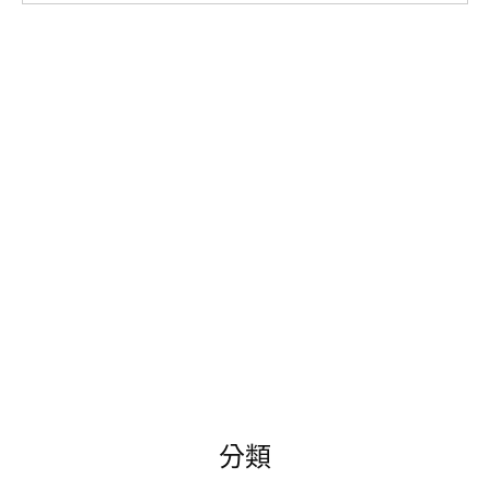
尋
關
鍵
字:
分類