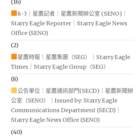
(16)
8-3｜星鷹記者｜星鷹新聞辦公室 (SENO)｜
Starry Eagle Reporter｜Starry Eagle News
Office (SENO)
(2)
星鷹時報｜星鷹集團（SEG）｜Starry Eagle
Times｜Starry Eagle Group（SEG）
(8)
公告單位：星鷹通訊部門(SECD)｜星鷹新聞辦
公室（SENO）｜Issued by: Starry Eagle
Communications Department (SECD)｜
Starry Eagle News Office (SENO)
(40)