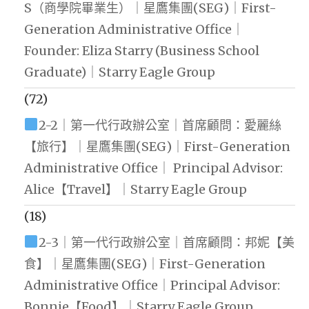
S（商學院畢業生）｜星鷹集團(SEG)｜First-
Generation Administrative Office｜
Founder: Eliza Starry (Business School
Graduate)｜Starry Eagle Group
(72)
2-2｜第一代行政辦公室｜首席顧問：愛麗絲
【旅行】｜星鷹集團(SEG)｜First-Generation
Administrative Office｜ Principal Advisor:
Alice【Travel】｜Starry Eagle Group
(18)
2-3｜第一代行政辦公室｜首席顧問：邦妮【美
食】｜星鷹集團(SEG)｜First-Generation
Administrative Office｜Principal Advisor:
Bonnie【Food】｜Starry Eagle Group