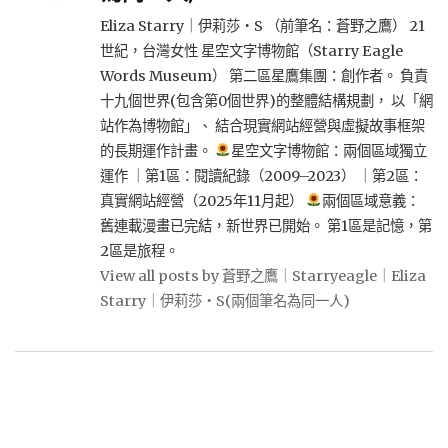
Eliza Starry｜伊莉莎・S （前筆名：蒼野之鷹） 21
世紀，台灣女性 星空文字博物館（Starry Eagle
Words Museum） 第二區星鷹集團：創作者。 負責
十九個世界(包含第0個世界)的整體結構規劃， 以「網
站作為博物館」、 結合現實網站經營與虛擬故事框架
的長期運作計畫。
星空文字博物館：兩個區域獨立
運作 ｜第1區：閱讀紀錄（2009–2023） ｜第2區：
真實網站經營（2025年11月起）
兩個區域意義：
舊連載漫畫已完結，新世界已開始。 第1區是記憶，第
2區是旅程。
View all posts by 蒼野之鷹｜Starryeagle｜Eliza
Starry｜伊莉莎・S(兩個筆名為同一人)