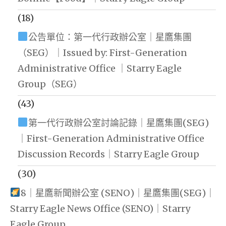
(18)
公告單位：第一代行政辦公室｜星鷹集團
（SEG）｜Issued by: First-Generation
Administrative Office ｜Starry Eagle
Group（SEG）
(43)
第一代行政辦公室討論記錄｜星鷹集團(SEG)
｜First-Generation Administrative Office
Discussion Records｜Starry Eagle Group
(30)
8｜星鷹新聞辦公室 (SENO)｜星鷹集團(SEG)｜
Starry Eagle News Office (SENO)｜Starry
Eagle Group