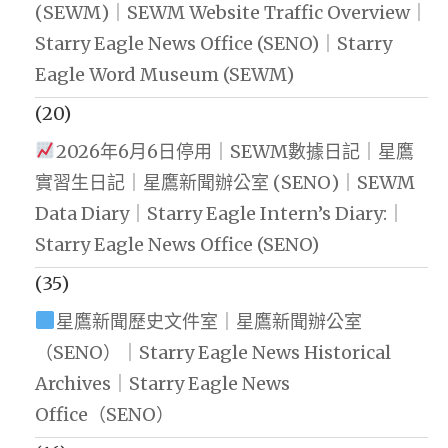
(SEWM)｜SEWM Website Traffic Overview｜
Starry Eagle News Office (SENO)｜Starry
Eagle Word Museum (SEWM)
(20)
2026年6月6日停用｜SEWM數據日記｜星鷹
實習生日記｜星鷹新聞辦公室 (SENO)｜SEWM
Data Diary｜Starry Eagle Intern’s Diary:｜
Starry Eagle News Office (SENO)
(35)
星鷹新聞歷史文件室｜星鷹新聞辦公室
（SENO）｜Starry Eagle News Historical
Archives｜Starry Eagle News
Office（SENO）