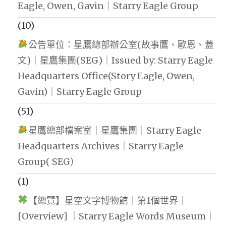
Eagle, Owen, Gavin｜Starry Eagle Group
(10)
公告單位：星鷹總部辦公室(故事鷹、歐恩、蓋
文)｜星鷹集團(SEG)｜Issued by: Starry Eagle
Headquarters Office(Story Eagle, Owen,
Gavin)｜Starry Eagle Group
(51)
星鷹總部檔案室｜星鷹集團｜Starry Eagle
Headquarters Archives｜Starry Eagle
Group( SEG）
(1)
【總覽】星空文字博物館｜第1個世界｜
[Overview] ｜Starry Eagle Words Museum｜