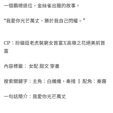
一個霸總退位，金絲雀出籠的故事。
“我愛你光芒萬丈，勝於我自己閃耀。”
CP：扮貓逗老虎裝窮女首富X高嶺之花絕美前首
富
內容標籤： 女配 甜文 穿書
搜索關鍵字：主角：白纖纖，秦措 ┃ 配角：秦霧
一句話簡介：我愛你光芒萬丈