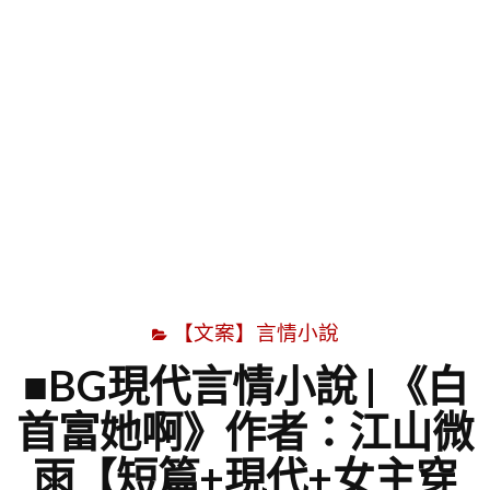
字
【文案】言情小說
■BG現代言情小說 | 《白
首富她啊》作者：江山微
雨【短篇+現代+女主穿