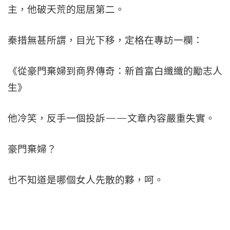
主，他破天荒的屈居第二。
秦措無甚所謂，目光下移，定格在專訪一欄：
《從豪門棄婦到商界傳奇：新首富白纖纖的勵志人
生》
他冷笑，反手一個投訴——文章內容嚴重失實。
豪門棄婦？
也不知道是哪個女人先散的夥，呵。