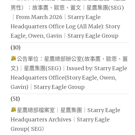
男性）：故事鷹、歐恩、蓋文｜星鷹集團(SEG)
｜From March 2026｜Starry Eagle
Headquarters Office Log (All Male): Story
Eagle, Owen, Gavin｜Starry Eagle Group
(10)
公告單位：星鷹總部辦公室(故事鷹、歐恩、蓋
文)｜星鷹集團(SEG)｜Issued by: Starry Eagle
Headquarters Office(Story Eagle, Owen,
Gavin)｜Starry Eagle Group
(51)
星鷹總部檔案室｜星鷹集團｜Starry Eagle
Headquarters Archives｜Starry Eagle
Group( SEG）