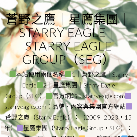
Skip
to
蒼野之鷹｜星鷹集團｜
content
STARRY EAGLE｜
STARRY EAGLE
GROUP（SEG）
本站使用兩個名稱
1｜蒼野之鷹｜Starry
Eagle
2｜星鷹集團｜Starry Eagle
Group（SEG）
官方網站：starryeagle.com
starryeagle.com：品牌、內容與集團官方網站
蒼野之鷹（Starry Eagle）：（2009–2023，15
年）
星鷹集團（Starry Eagle Group，SEG）：