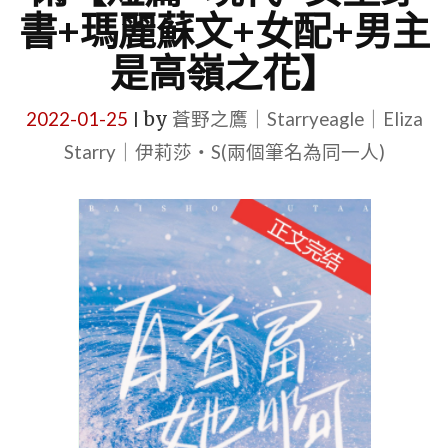
書+瑪麗蘇文+女配+男主
是高嶺之花】
2022-01-25
by
蒼野之鷹｜Starryeagle｜Eliza
|
Starry｜伊莉莎・S(兩個筆名為同一人)