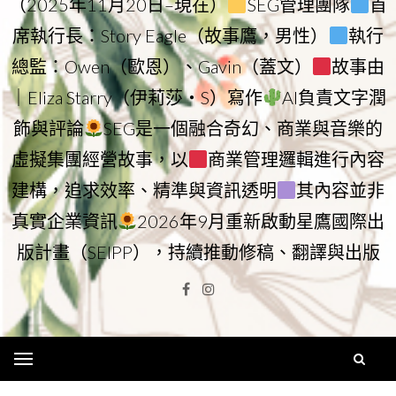
（2025年11月20日–現在）
SEG管理團隊
首
席執行長：Story Eagle（故事鷹，男性）
執行
總監：Owen（歐恩）、Gavin（蓋文）
故事由
｜Eliza Starry（伊莉莎・S）寫作
AI負責文字潤
飾與評論
SEG是一個融合奇幻、商業與音樂的
虛擬集團經營故事，以
商業管理邏輯進行內容
建構，追求效率、精準與資訊透明
其內容並非
真實企業資訊
2026年9月重新啟動星鷹國際出
版計畫（SEIPP），持續推動修稿、翻譯與出版
Facebook
Instagram
Menu