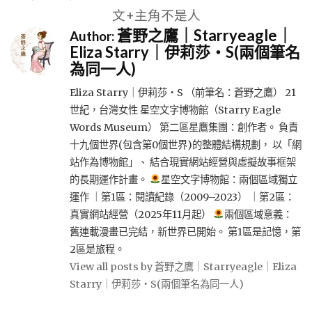
文+主角不是人
蒼野之鷹｜Starryeagle｜
Author:
Eliza Starry｜伊莉莎・S(兩個筆名
為同一人)
Eliza Starry｜伊莉莎・S （前筆名：蒼野之鷹） 21
世紀，台灣女性 星空文字博物館（Starry Eagle
Words Museum） 第二區星鷹集團：創作者。 負責
十九個世界(包含第0個世界)的整體結構規劃， 以「網
站作為博物館」、 結合現實網站經營與虛擬故事框架
的長期運作計畫。
星空文字博物館：兩個區域獨立
運作 ｜第1區：閱讀紀錄（2009–2023） ｜第2區：
真實網站經營（2025年11月起）
兩個區域意義：
舊連載漫畫已完結，新世界已開始。 第1區是記憶，第
2區是旅程。
View all posts by 蒼野之鷹｜Starryeagle｜Eliza
Starry｜伊莉莎・S(兩個筆名為同一人)