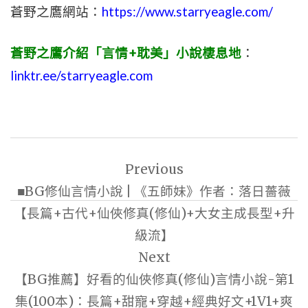
蒼野之鷹網站：
https://www.starryeagle.com/
蒼野之鷹介紹「言情+耽美」小說棲息地
：
linktr.ee/starryeagle.com
文
Previous
章
■BG修仙言情小說 | 《五師妹》作者：落日薔薇
導
【長篇+古代+仙俠修真(修仙)+大女主成長型+升
覽
級流】
Next
【BG推薦】好看的仙俠修真(修仙)言情小說-第1
集(100本)：長篇+甜寵+穿越+經典好文+1V1+爽