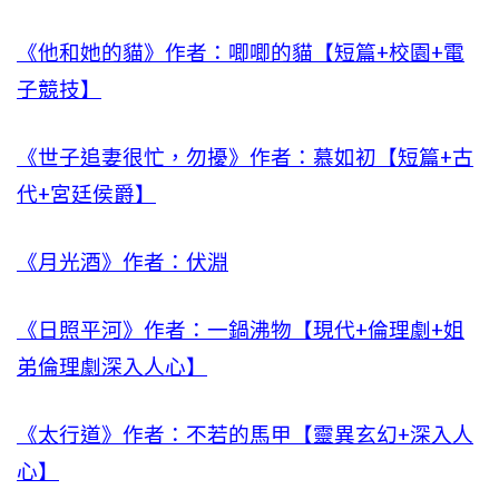
《他和她的貓》作者：唧唧的貓【短篇+校園+電
子競技】
《世子追妻很忙，勿擾》作者：慕如初【短篇+古
代+宮廷侯爵】
《月光酒》作者：伏淵
《日照平河》作者：一鍋沸物【現代+倫理劇+姐
弟倫理劇深入人心】
《太行道》作者：不若的馬甲【靈異玄幻+深入人
心】