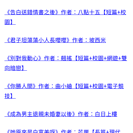
《告白送錯情書之後》作者：八點十五【短篇+校
園】
《君子坦蕩蕩小人長嚶嚶》作者：坡西米
《別對我動心》作者：翹搖【短篇+校園+網遊+雙
向暗戀】
《你勝人間》作者：曲小蛐【短篇+校園+電子競
技】
《成為男主退親未婚妻以後》作者：白日上樓
《她原來是白富美呀》作者：芒厘【長篇+現代