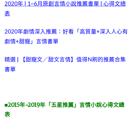
2020年 |
1~6
月原創言情小說推薦書單 | 心得文總
表
2020年劇情深入推薦：好看「高質量+
深入人心有
劇情
+甜寵」言情書單
精選 | 【
甜寵文
／甜文言情】值得N刷的推薦合集
書單
■2015年~2019年「五星推薦」言情小說心得文總
表