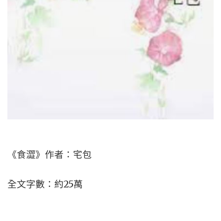
《食澀》作者：宅包
全文字數：約25萬