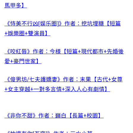
馬甲多】
《恃美不行凶[娱乐圈]》作者：挖坑埋糖【短篇
+娛樂圈+雙演員】
《咬紅唇》作者：今様【短篇+現代都市+先婚後
愛+豪門世家】
《俊男坊/七夫護嬌妻》作者：末果【古代+女尊
+女主穿越+一對多言情+深入人心有劇情】
《非你不甜》作者：巋白【長篇+校園】