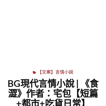
字
【文案】言情小說
BG現代言情小說 | 《食
澀》作者：宅包【短篇
+都市+吃貨日常】