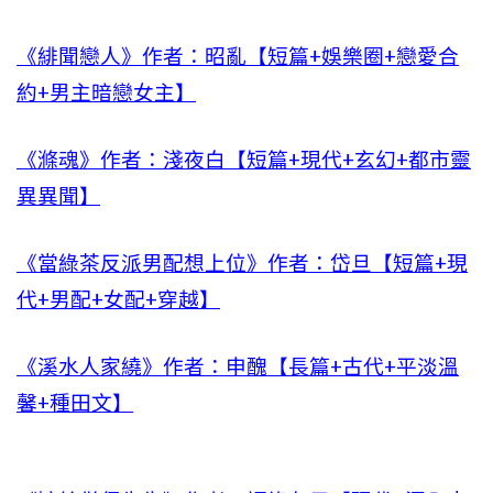
《緋聞戀人》作者：昭亂【短篇+娛樂圈+戀愛合
約+男主暗戀女主】
《滌魂》作者：淺夜白【短篇+現代+玄幻+都市靈
異異聞】
《當綠茶反派男配想上位》作者：岱旦【短篇+現
代+男配+女配+穿越】
《溪水人家繞》作者：申醜【長篇+古代+平淡溫
馨+種田文】