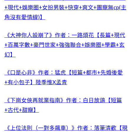
+現代+娛樂圈+女扮男裝+快穿+爽文+團寵無cp(主
角沒有愛情線)】
《大神你人設崩了》作者：一路煩花【長篇+現代
+百萬字數+豪門世家+強強聯合+娛樂圈+學霸+玄
幻】
《口是心非》作者：猛虎【短篇+都市+先婚後愛
+有小包子】陸季惟X孟青
《下崗女俠再就業指南》作者：白日放鴿【短篇
+古代+甜寵】
《上位法則（一對多飆車）》作者：落筆清歡【現