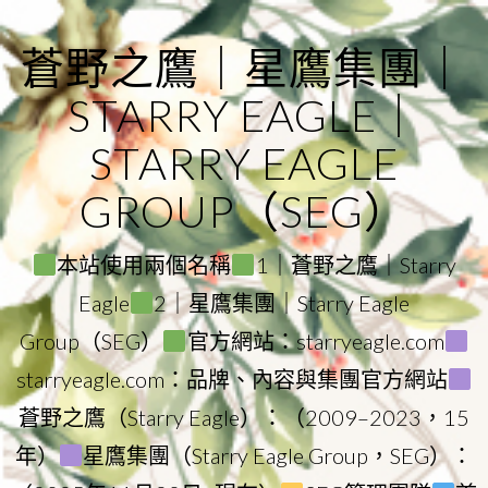
Skip
to
蒼野之鷹｜星鷹集團｜
content
STARRY EAGLE｜
STARRY EAGLE
GROUP（SEG）
本站使用兩個名稱
1｜蒼野之鷹｜Starry
Eagle
2｜星鷹集團｜Starry Eagle
Group（SEG）
官方網站：starryeagle.com
starryeagle.com：品牌、內容與集團官方網站
蒼野之鷹（Starry Eagle）：（2009–2023，15
年）
星鷹集團（Starry Eagle Group，SEG）：