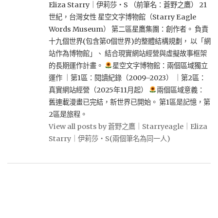
Eliza Starry｜伊莉莎・S （前筆名：蒼野之鷹） 21
世紀，台灣女性 星空文字博物館（Starry Eagle
Words Museum） 第二區星鷹集團：創作者。 負責
十九個世界(包含第0個世界)的整體結構規劃， 以「網
站作為博物館」、 結合現實網站經營與虛擬故事框架
的長期運作計畫。
星空文字博物館：兩個區域獨立
運作 ｜第1區：閱讀紀錄（2009–2023） ｜第2區：
真實網站經營（2025年11月起）
兩個區域意義：
舊連載漫畫已完結，新世界已開始。 第1區是記憶，第
2區是旅程。
View all posts by 蒼野之鷹｜Starryeagle｜Eliza
Starry｜伊莉莎・S(兩個筆名為同一人)