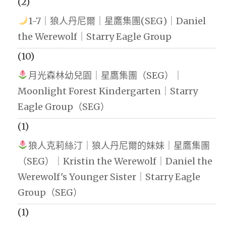
(2)
1-7｜狼人丹尼爾｜星鷹集團(SEG)｜Daniel
the Werewolf｜Starry Eagle Group
(10)
月光森林幼兒園｜星鷹集團（SEG）｜
Moonlight Forest Kindergarten｜Starry
Eagle Group（SEG）
(1)
狼人克莉絲汀｜狼人丹尼爾的妹妹｜星鷹集團
（SEG）｜Kristin the Werewolf｜Daniel the
Werewolf's Younger Sister｜Starry Eagle
Group（SEG）
(1)