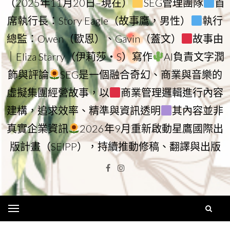
（2025年11月20日–現在）
SEG管理團隊
首
席執行長：Story Eagle（故事鷹，男性）
執行
總監：Owen（歐恩）、Gavin（蓋文）
故事由
｜Eliza Starry（伊莉莎・S）寫作
AI負責文字潤
飾與評論
SEG是一個融合奇幻、商業與音樂的
虛擬集團經營故事，以
商業管理邏輯進行內容
建構，追求效率、精準與資訊透明
其內容並非
真實企業資訊
2026年9月重新啟動星鷹國際出
版計畫（SEIPP），持續推動修稿、翻譯與出版
Facebook
Instagram
Menu