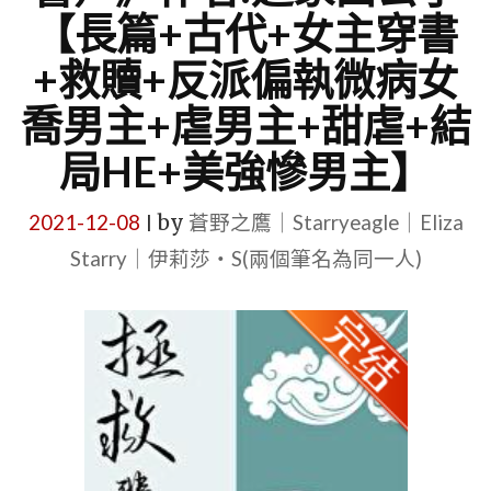
【長篇+古代+女主穿書
+救贖+反派偏執微病女
喬男主+虐男主+甜虐+結
局HE+美強慘男主】
2021-12-08
by
蒼野之鷹｜Starryeagle｜Eliza
|
Starry｜伊莉莎・S(兩個筆名為同一人)