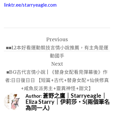
linktr.ee/starryeagle.com
文
Previous
章
■■12本好看運動競技言情小說推薦，有主角是運
導
動國手
覽
Next
■BG古代言情小說 | 《替身女配看見彈幕後》作
者:日日復日日 【短篇+古代+替身女配+仙俠修真
+咸魚反派男主+靈異神怪+甜文】
蒼野之鷹｜Starryeagle｜
Author:
Eliza Starry｜伊莉莎・S(兩個筆名
為同一人)