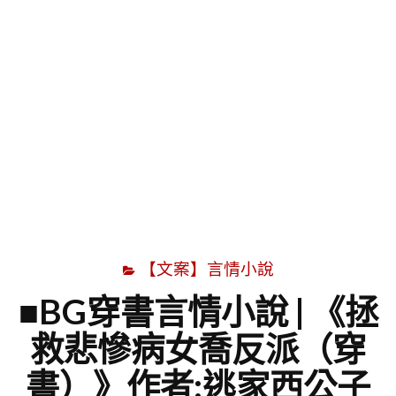
字
【文案】言情小說
■BG穿書言情小說 | 《拯
救悲慘病女喬反派（穿
書）》作者:逃家西公子