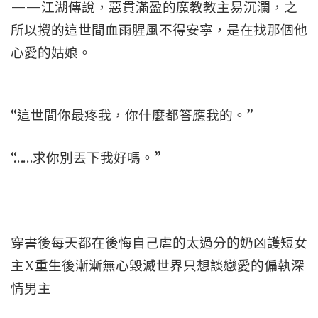
——江湖傳說，惡貫滿盈的魔教教主易沉瀾，之
所以攪的這世間血雨腥風不得安寧，是在找那個他
心愛的姑娘。
“這世間你最疼我，你什麼都答應我的。”
“……求你別丟下我好嗎。”
穿書後每天都在後悔自己虐的太過分的奶凶護短女
主X重生後漸漸無心毀滅世界只想談戀愛的偏執深
情男主