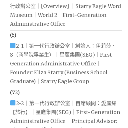
行政辦公室｜[Overview] ｜Starry Eagle Word
Museum｜World 2｜First-Generation
Administrative Office
(6)
2-1｜第一代行政辦公室｜創始人：伊莉莎・
S（商學院畢業生）｜星鷹集團(SEG)｜First-
Generation Administrative Office｜
Founder: Eliza Starry (Business School
Graduate)｜Starry Eagle Group
(72)
2-2｜第一代行政辦公室｜首席顧問：愛麗絲
【旅行】｜星鷹集團(SEG)｜First-Generation
Administrative Office｜ Principal Advisor: