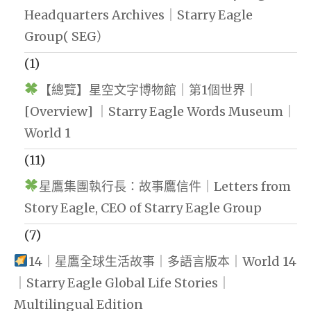
Headquarters Archives｜Starry Eagle
Group( SEG）
(1)
【總覽】星空文字博物館｜第1個世界｜
[Overview] ｜Starry Eagle Words Museum｜
World 1
(11)
星鷹集團執行長：故事鷹信件｜Letters from
Story Eagle, CEO of Starry Eagle Group
(7)
14｜星鷹全球生活故事｜多語言版本｜World 14
｜Starry Eagle Global Life Stories｜
Multilingual Edition