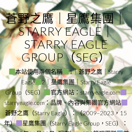
Skip
to
蒼野之鷹｜星鷹集團｜
content
STARRY EAGLE｜
STARRY EAGLE
GROUP（SEG）
本站使用兩個名稱
1｜蒼野之鷹｜Starry
Eagle
2｜星鷹集團｜Starry Eagle
Group（SEG）
官方網站：starryeagle.com
starryeagle.com：品牌、內容與集團官方網站
蒼野之鷹（Starry Eagle）：（2009–2023，15
年）
星鷹集團（Starry Eagle Group，SEG）：