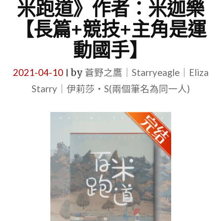
米跑道》作者：米迦樂
【長篇+競技+主角是運
動國手】
2021-04-10
by
蒼野之鷹｜Starryeagle｜Eliza
|
Starry｜伊莉莎・S(兩個筆名為同一人)