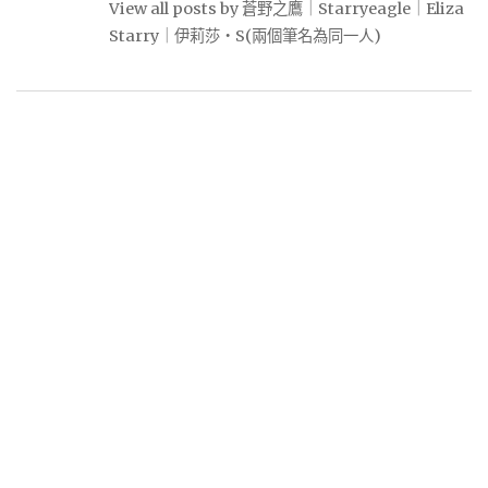
View all posts by 蒼野之鷹｜Starryeagle｜Eliza
Starry｜伊莉莎・S(兩個筆名為同一人)