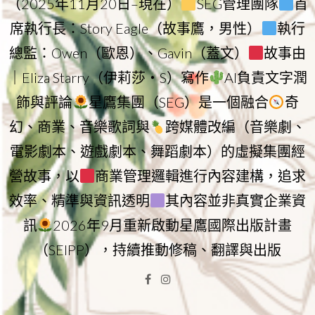
（2025年11月20日–現在）
SEG管理團隊
首
席執行長：Story Eagle（故事鷹，男性）
執行
總監：Owen（歐恩）、Gavin（蓋文）
故事由
｜Eliza Starry（伊莉莎・S）寫作
AI負責文字潤
飾與評論
星鷹集團（SEG）是一個融合
奇
幻、商業、音樂歌詞與
跨媒體改編（音樂劇、
電影劇本、遊戲劇本、舞蹈劇本）的虛擬集團經
營故事，以
商業管理邏輯進行內容建構，追求
效率、精準與資訊透明
其內容並非真實企業資
訊
2026年9月重新啟動星鷹國際出版計畫
（SEIPP），持續推動修稿、翻譯與出版
Facebook
Instagram