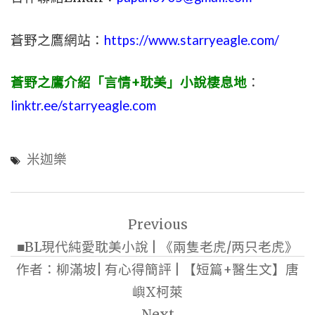
蒼野之鷹網站：
https://www.starryeagle.com/
蒼野之鷹介紹「言情+耽美」小說棲息地
：
linktr.ee/starryeagle.com
米迦樂
文
Previous
章
■BL現代純愛耽美小說 | 《兩隻老虎/两只老虎》
導
作者：柳滿坡| 有心得簡評 | 【短篇+醫生文】唐
覽
嶼X柯萊
Next