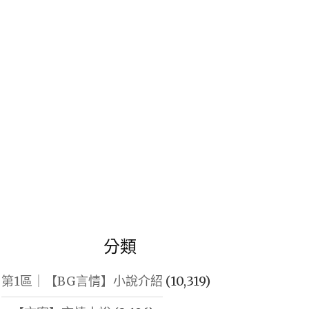
鍵
字:
分類
第1區｜【BG言情】小說介紹
(10,319)