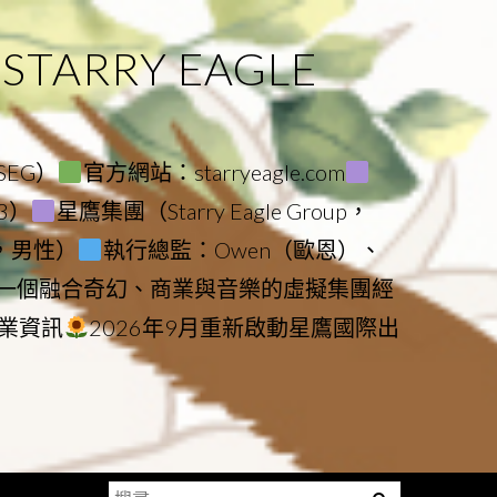
ARRY EAGLE
（SEG）
官方網站：starryeagle.com
23）
星鷹集團（Starry Eagle Group，
鷹，男性）
執行總監：Owen（歐恩）、
是一個融合奇幻、商業與音樂的虛擬集團經
業資訊
2026年9月重新啟動星鷹國際出
搜
Menu