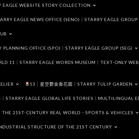
LE WEBSITE STORY COLLECTION
 EAGLE NEWS OFFICE (SENO)｜STARRY EAGLE GROUP
LUB
ANNING OFFICE (SPO)｜STARRY EAGLE GROUP (SEG)
｜STARRY EAGLE WORDS MUSEUM｜TEXT-ONLY WEB
ELIER
13｜星空鬱金香花園｜STARRY TULIP GARDEN
RY EAGLE GLOBAL LIFE STORIES｜MULTILINGUAL E
21ST-CENTURY REAL WORLD．SPORTS & VEHICLES
TRIAL STRUCTURE OF THE 21ST CENTURY