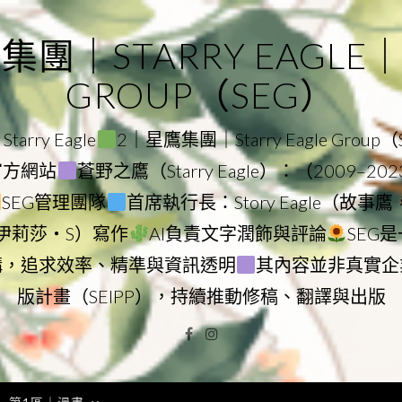
｜STARRY EAGLE｜ST
GROUP（SEG）
rry Eagle
2｜星鷹集團｜Starry Eagle Group
團官方網站
蒼野之鷹（Starry Eagle）：（2009–20
SEG管理團隊
首席執行長：Story Eagle（故事
ry（伊莉莎・S）寫作
AI負責文字潤飾與評論
SEG
構，追求效率、精準與資訊透明
其內容並非真實企
版計畫（SEIPP），持續推動修稿、翻譯與出版
Facebook
Instagram