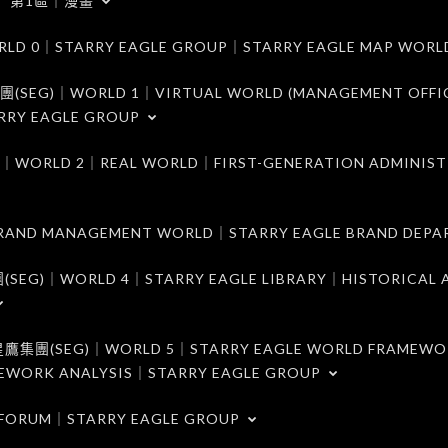
第1區｜漫畫
｜STARRY EAGLE GROUP｜STARRY EAGLE MAP WORL
)｜WORLD 1｜VIRTUAL WORLD (MANAGEMENT OFFI
RRY EAGLE GROUP
D 2｜REAL WORLD｜FIRST-GENERATION ADMINIST
MANAGEMENT WORLD｜STARRY EAGLE BRAND DEPA
ORLD 4｜STARRY EAGLE LIBRARY｜HISTORICAL A
EG)｜WORLD 5｜STARRY EAGLE WORLD FRAMEWO
MEWORK ANALYSIS｜STARRY EAGLE GROUP
ORUM｜STARRY EAGLE GROUP