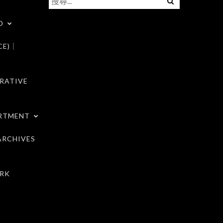
尋
D
關
鍵
CE)｜
字:
RATIVE
RTMENT
RCHIVES
RK