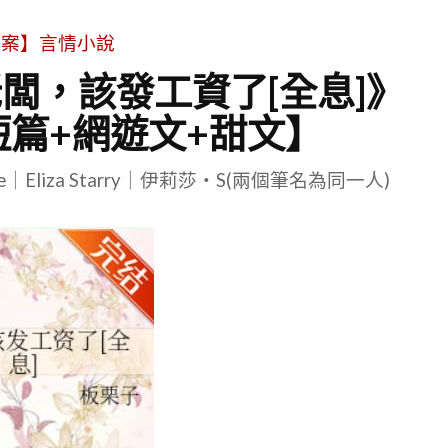
文案】言情小說
老闆，該發工資了[全息]》
短篇+網遊文+甜文】
le｜Eliza Starry｜伊莉莎・S(兩個筆名為同一人)