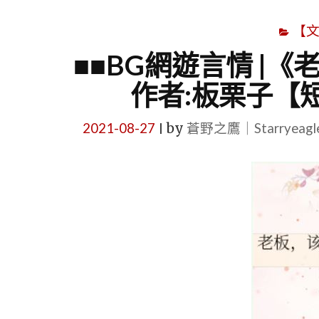
【
■■BG網遊言情 |《
作者:板栗子【
2021-08-27
by
蒼野之鷹｜Starryeag
|