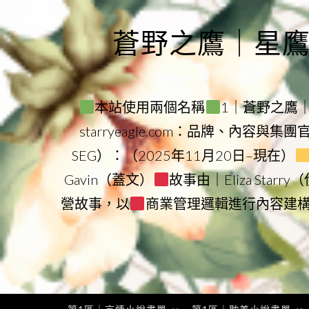
Skip
to
蒼野之鷹｜星鷹集團
content
本站使用兩個名稱
1｜蒼野之鷹｜Sta
starryeagle.com：品牌、內容與集
SEG）：（2025年11月20日–現在）
Gavin（蓋文）
故事由｜Eliza Star
營故事，以
商業管理邏輯進行內容建