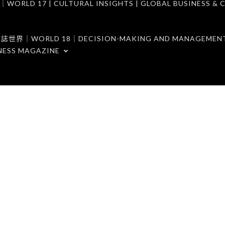
7 | CULTURAL INSIGHTS | GLOBAL BUSINESS & C
ORLD 18｜DECISION-MAKING AND MANAGEMENT 
NESS MAGAZINE