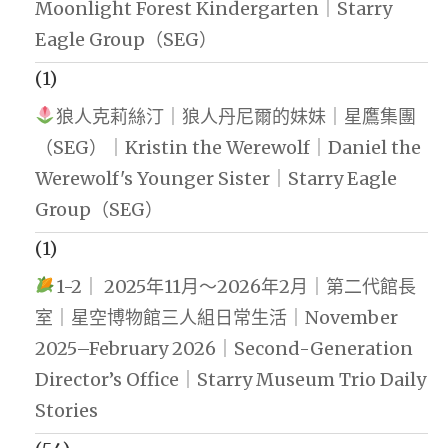
Moonlight Forest Kindergarten｜Starry
Eagle Group（SEG）
(1)
狼人克莉絲汀｜狼人丹尼爾的妹妹｜星鷹集團
（SEG）｜Kristin the Werewolf｜Daniel the
Werewolf's Younger Sister｜Starry Eagle
Group（SEG）
(1)
1-2｜ 2025年11月～2026年2月｜第二代館長
室｜星空博物館三人組日常生活｜November
2025–February 2026｜Second-Generation
Director’s Office｜Starry Museum Trio Daily
Stories