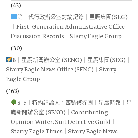
(43)
第一代行政辦公室討論記錄｜星鷹集團(SEG)
｜First-Generation Administrative Office
Discussion Records｜Starry Eagle Group
(30)
8｜星鷹新聞辦公室 (SENO)｜星鷹集團(SEG)｜
Starry Eagle News Office (SENO)｜Starry
Eagle Group
(163)
8-5｜特約評論人：西裝偵探團｜星鷹時報｜星
鷹新聞辦公室 (SENO)｜Contributing
Opinion Writer: Suit Detective Guild｜
Starry Eagle Times｜Starry Eagle News