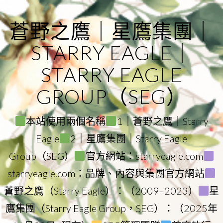
Skip
to
蒼野之鷹｜星鷹集團｜
content
STARRY EAGLE｜
STARRY EAGLE
GROUP（SEG）
本站使用兩個名稱
1｜蒼野之鷹｜Starry
Eagle
2｜星鷹集團｜Starry Eagle
Group（SEG）
官方網站：starryeagle.com
starryeagle.com：品牌、內容與集團官方網站
蒼野之鷹（Starry Eagle）：（2009–2023）
星
鷹集團（Starry Eagle Group，SEG）：（2025年