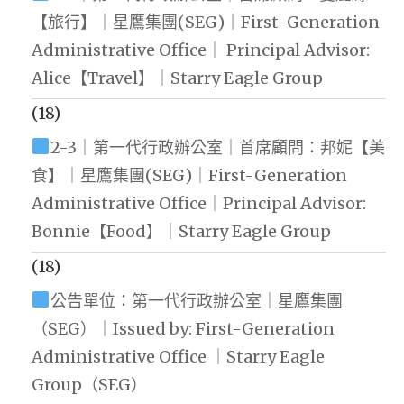
【旅行】｜星鷹集團(SEG)｜First-Generation
Administrative Office｜ Principal Advisor:
Alice【Travel】｜Starry Eagle Group
(18)
2-3｜第一代行政辦公室｜首席顧問：邦妮【美
食】｜星鷹集團(SEG)｜First-Generation
Administrative Office｜Principal Advisor:
Bonnie【Food】｜Starry Eagle Group
(18)
公告單位：第一代行政辦公室｜星鷹集團
（SEG）｜Issued by: First-Generation
Administrative Office ｜Starry Eagle
Group（SEG）