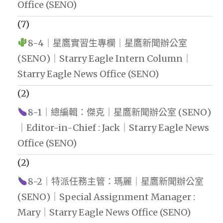
Office (SENO)
(7)
8-4｜星鷹實習生專欄｜星鷹新聞辦公室
(SENO)｜Starry Eagle Intern Column｜
Starry Eagle News Office (SENO)
(2)
8-1｜總編輯：傑克｜星鷹新聞辦公室 (SENO)
｜Editor-in-Chief : Jack｜Starry Eagle News
Office (SENO)
(2)
8-2｜特派任務主管：瑪麗｜星鷹新聞辦公室
(SENO)｜Special Assignment Manager :
Mary｜Starry Eagle News Office (SENO)