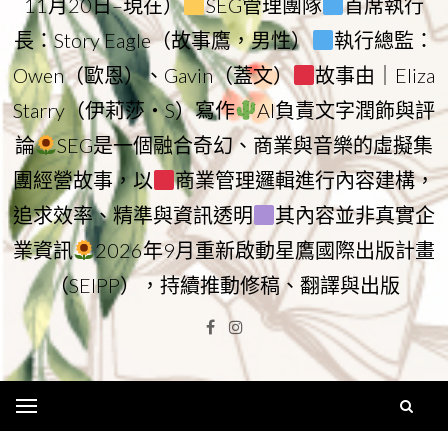
11月20日–現在）
SEG管理團隊
首席執行
長：Story Eagle（故事鷹，男性）
執行總監：
Owen（歐恩）、Gavin（蓋文）
故事由｜Eliza
Starry（伊莉莎・S）寫作
AI負責文字潤飾與評
論
SEG是一個融合奇幻、商業與音樂的虛擬集
團經營故事，以
商業管理邏輯進行內容建構，
追求效率、精準與資訊透明
其內容並非真實企
業資訊
2026年9月重新啟動星鷹國際出版計畫
（SEIPP），持續推動修稿、翻譯與出版
Facebook
Instagram
Menu