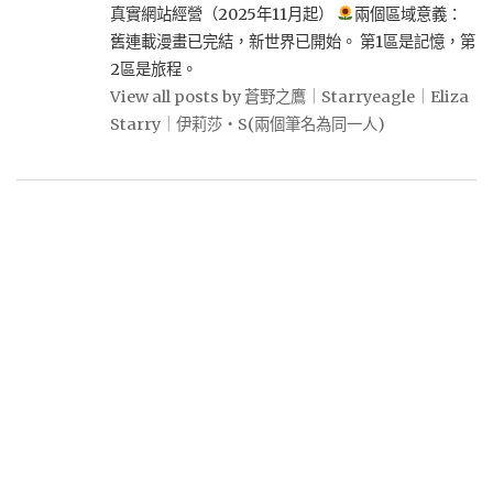
真實網站經營（2025年11月起）
兩個區域意義：
舊連載漫畫已完結，新世界已開始。 第1區是記憶，第
2區是旅程。
View all posts by 蒼野之鷹｜Starryeagle｜Eliza
Starry｜伊莉莎・S(兩個筆名為同一人)