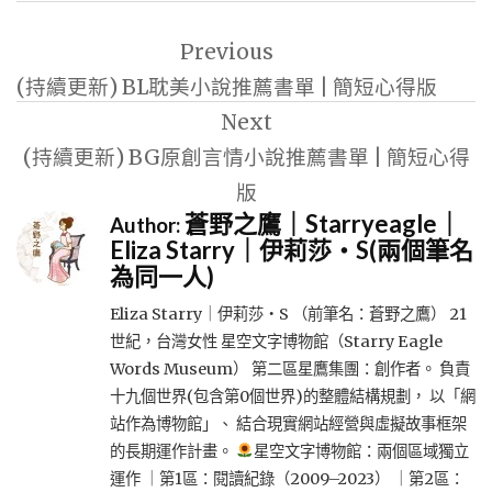
文
Previous
章
(持續更新) BL耽美小說推薦書單 | 簡短心得版
導
Next
覽
(持續更新) BG原創言情小說推薦書單 | 簡短心得
版
蒼野之鷹｜Starryeagle｜
Author:
Eliza Starry｜伊莉莎・S(兩個筆名
為同一人)
Eliza Starry｜伊莉莎・S （前筆名：蒼野之鷹） 21
世紀，台灣女性 星空文字博物館（Starry Eagle
Words Museum） 第二區星鷹集團：創作者。 負責
十九個世界(包含第0個世界)的整體結構規劃， 以「網
站作為博物館」、 結合現實網站經營與虛擬故事框架
的長期運作計畫。
星空文字博物館：兩個區域獨立
運作 ｜第1區：閱讀紀錄（2009–2023） ｜第2區：