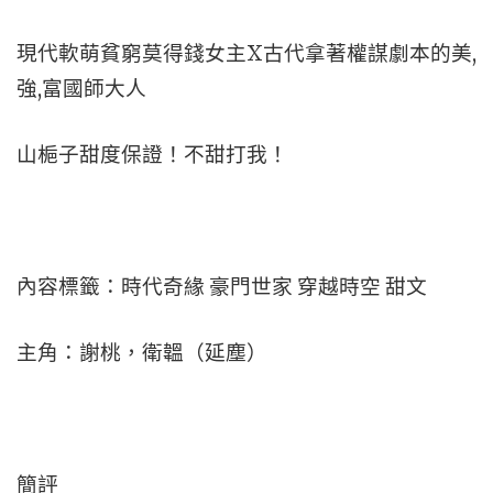
現代軟萌貧窮莫得錢女主X古代拿著權謀劇本的美,
強,富國師大人
山梔子甜度保證！不甜打我！
內容標籤：時代奇緣 豪門世家 穿越時空 甜文
主角：謝桃，衛韞（延塵）
簡評