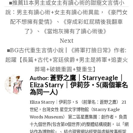
■推薦11本男主或女主有讀心術的甜寵文言情小
導
說：男主有讀心術+女主有讀心術異能，《豪門女
覽
配不想擁有愛情》、《穿成彩虹屁精後我翻車
了》、《當炮灰擁有了讀心術後》
Next
■BG古代重生言情小說 | 《將軍打臉日常》作者:
起躍【長篇+古代+宮廷侯爵+男主是將軍+追妻火
葬場+破鏡重圓+雙重生】
蒼野之鷹｜Starryeagle｜
Author:
Eliza Starry｜伊莉莎・S(兩個筆名
為同一人)
Eliza Starry｜伊莉莎・S （前筆名：蒼野之鷹） 21
世紀，台灣女性 星空文字博物館（Starry Eagle
Words Museum） 第二區星鷹集團：創作者。 負責
十九個世界(包含第0個世界)的整體結構規劃， 以「網
站作為博物館」、 結合現實網站經營與虛擬故事框架