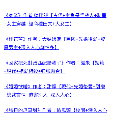
《家業》作者:糖拌飯【古代+主角是手藝人+制墨
+女主穿越+經商種田文+大女主】
《桂花蒸》作者：大姑娘浪【民國+先婚後愛+腹
黑男主+深入人心劇情多】
《國家把死對頭匹配給我了》作者：織朱【短篇
+現代+相愛相殺+強強聯合】
《婚婚欲睡》作者：甜糯【現代+先婚後愛+甜寵
+總裁言情+迫害別人+深入人心】
《強扭的瓜真甜》作者：偷馬頭【校園+深入人心