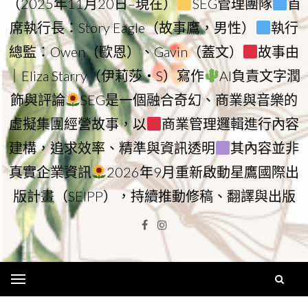
（2025年11月20日–現在）
SEG管理團隊
首
席執行長：Story Eagle（故事鷹，男性）
執行
總監：Owen（歐恩）、Gavin（蓋文）
故事由
｜Eliza Starry（伊莉莎・S）寫作
AI負責文字潤
飾與評論
SEG是一個融合奇幻、商業與音樂的
虛擬集團經營故事，以
商業管理邏輯進行內容
建構，追求效率、精準與資訊透明
其內容並非
真實企業資訊
2026年9月重新啟動星鷹國際出
版計畫（SEIPP），持續推動修稿、翻譯與出版
Facebook
Instagram
Menu