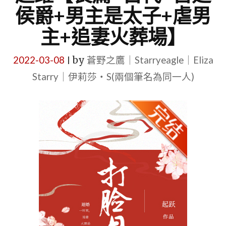
侯爵+男主是太子+虐男
主+追妻火葬場】
2022-03-08
by
蒼野之鷹｜Starryeagle｜Eliza
|
Starry｜伊莉莎・S(兩個筆名為同一人)