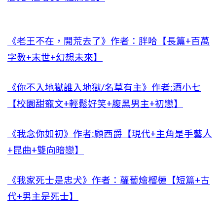
《老王不在，開荒去了》作者：胖哈【長篇+百萬
字數+末世+幻想未來】
《你不入地獄誰入地獄/名草有主》作者:酒小七
【校園甜寵文+輕鬆好笑+腹黑男主+初戀】
《我念你如初》作者:顧西爵【現代+主角是手藝人
+昆曲+雙向暗戀】
《我家死士是忠犬》作者：蘿蔔燴榴槤【短篇+古
代+男主是死士】