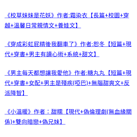
《校草妹妹是花妖》作者:霜染衣【長篇+校園+穿
越+溫馨日常親情文+養娃文】
《穿成彩虹屁精後我翻車了》作者:恕冬【短篇+現
代+穿書+男主有讀心術+系統+甜文】
《男主每天都想讓我愛他》作者:糖丸丸【短篇+現
代+穿書+女配+男主是殘疾(啞巴)+無腦甜爽文+反
派降智】
《小溫暖》作者：甜糯【現代+偽倫理劇(無血緣關
係)+雙向暗戀+偽兄妹】