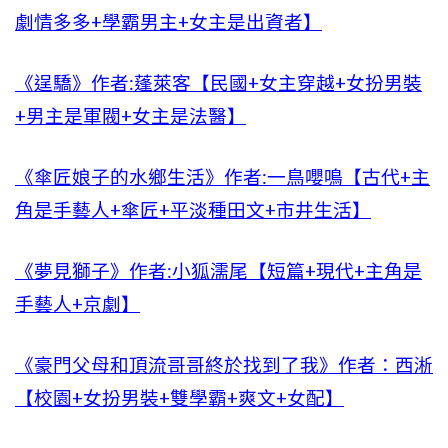
劇情多多+學霸男主+女主是出資者】
《逞驕》作者:蓬萊客【民國+女主穿越+女扮男裝
+男主是軍閥+女主是法醫】
《傘匠娘子的水鄉生活》作者:一鳥嚶鳴【古代+主
角是手藝人+傘匠+平淡種田文+市井生活】
《夢見獅子》作者:小狐濡尾【短篇+現代+主角是
手藝人+京劇】
《豪門父母和頂流哥哥終於找到了我》作者：西淅
【校園+女扮男裝+雙學霸+爽文+女配】