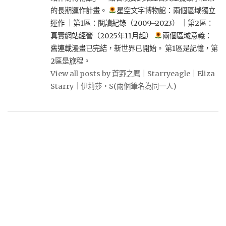
的長期運作計畫。
星空文字博物館：兩個區域獨立
運作 ｜第1區：閱讀紀錄（2009–2023） ｜第2區：
真實網站經營（2025年11月起）
兩個區域意義：
舊連載漫畫已完結，新世界已開始。 第1區是記憶，第
2區是旅程。
View all posts by 蒼野之鷹｜Starryeagle｜Eliza
Starry｜伊莉莎・S(兩個筆名為同一人)