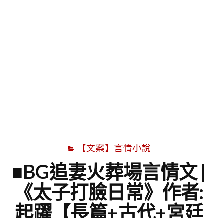
字
【文案】言情小說
■BG追妻火葬場言情文 |
《太子打臉日常》作者:
起躍【長篇+古代+宮廷