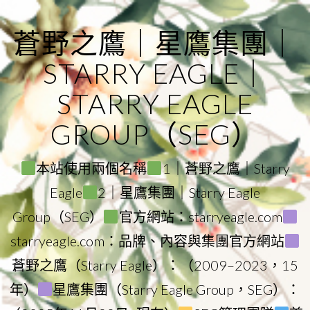
Skip
to
蒼野之鷹｜星鷹集團｜
content
STARRY EAGLE｜
STARRY EAGLE
GROUP（SEG）
本站使用兩個名稱
1｜蒼野之鷹｜Starry
Eagle
2｜星鷹集團｜Starry Eagle
Group（SEG）
官方網站：starryeagle.com
starryeagle.com：品牌、內容與集團官方網站
蒼野之鷹（Starry Eagle）：（2009–2023，15
年）
星鷹集團（Starry Eagle Group，SEG）：