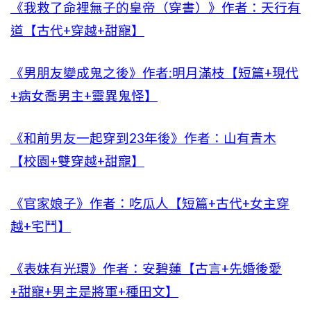
《我救了命裡無子的皇帝（穿書）》作者：天行有
道【古代+穿越+甜寵】
《男朋友變成鬼之後》作者:明月滿枝【短篇+現代
+病女喬男主+靈異鬼怪】
《和前男友一起穿到23年後》作者：山有青木
【校園+雙穿越+甜寵】
《官家娘子》作者：吃瓜人【短篇+古代+女主穿
越+宅鬥】
《表妹有光環》作者：安碧蓮【古言+先婚後愛
+甜寵+男主是將軍+種田文】