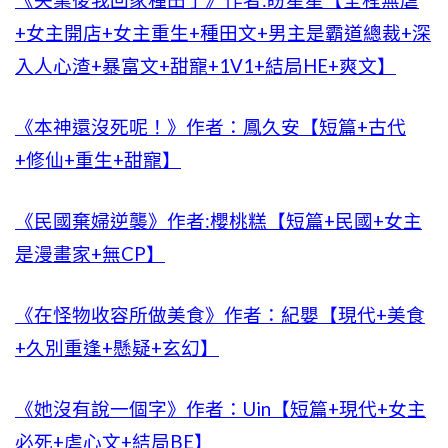
《失業後我回家種田了》作者:盼星星【全程無虐
+女主開店+女主重生+種田文+男主是霸道總裁+深
入人心渣+暴富文+甜寵+1V1+結局HE+爽文】
《本神還沒死呢！》作者：鳳久安【短篇+古代
+修仙+重生+甜寵】
《民國棄婦逆襲》作者:櫻桃糕【短篇+民國+女主
是漫畫家+無CP】
《在怪物收容所做美食》作者：紀嬰【現代+美食
+久別重逢+懸疑+玄幻】
《她沒有說一個字》作者：Uin【短篇+現代+女主
必死+虐心文+結局BE】