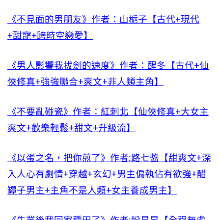
《不見面的男朋友》作者：山梔子【古代+現代
+甜寵+跨時空戀愛】
《男人影響我拔劍的速度》作者：醒冬【古代+仙
俠修真+強強聯合+爽文+非人類主角】
《不要亂碰瓷》作者：紅刺北【仙俠修真+大女主
爽文+歡樂輕鬆+甜文+升級流】
《以蛋之名，把你煎了》作者:路七醬【甜爽文+深
入人心有劇情+穿越+玄幻+男主偏執佔有欲強+醋
罈子男主+主角不是人類+女主養成男主】