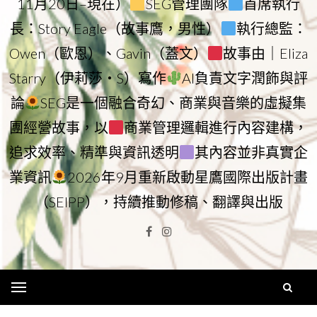
11月20日–現在）
SEG管理團隊
首席執行
長：Story Eagle（故事鷹，男性）
執行總監：
Owen（歐恩）、Gavin（蓋文）
故事由｜Eliza
Starry（伊莉莎・S）寫作
AI負責文字潤飾與評
論
SEG是一個融合奇幻、商業與音樂的虛擬集
團經營故事，以
商業管理邏輯進行內容建構，
追求效率、精準與資訊透明
其內容並非真實企
業資訊
2026年9月重新啟動星鷹國際出版計畫
（SEIPP），持續推動修稿、翻譯與出版
Facebook
Instagram
Menu