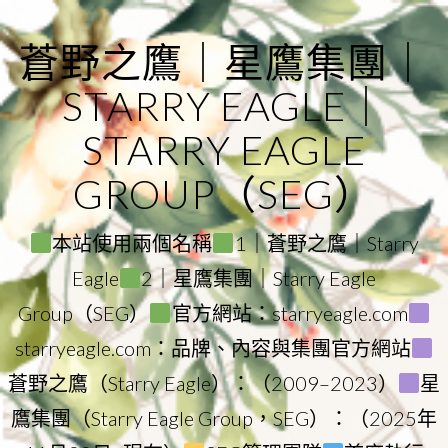
Skip
to
蒼野之鷹｜星鷹集團｜
content
STARRY EAGLE｜
STARRY EAGLE
GROUP（SEG）
本站使用兩個名稱
1｜蒼野之鷹｜Starry
Eagle
2｜星鷹集團｜Starry Eagle
Group（SEG）
官方網站：starryeagle.com
starryeagle.com：品牌、內容與集團官方網站
蒼野之鷹（Starry Eagle）：（2009–2023）
星
鷹集團（Starry Eagle Group，SEG）：（2025年