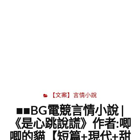
字
【文案】言情小說
■■BG電競言情小說 |
《是心跳說謊》作者:唧
唧的貓【短篇+現代+甜