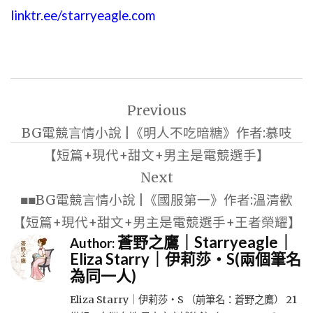
linktr.ee/starryeagle.com
文
Previous
章
BG電競言情小說 |《明人不吃暗糖》作者:慕吱
導
【短篇+現代+甜文+男主是電競選手】
覽
Next
■■BG電競言情小說 |《國服第一》作者:溫清歡
【短篇+現代+甜文+男主是電競選手+王者榮耀】
蒼野之鷹｜Starryeagle｜
Author:
Eliza Starry｜伊莉莎・S(兩個筆名
為同一人)
Eliza Starry｜伊莉莎・S （前筆名：蒼野之鷹） 21