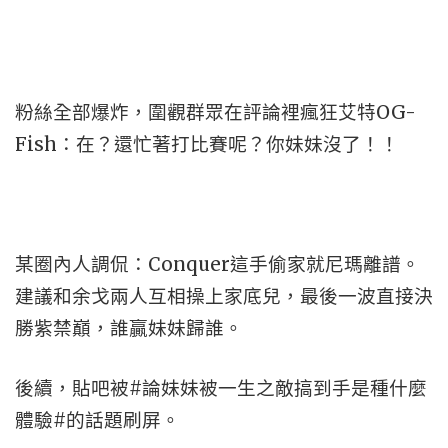
粉絲全部爆炸，圍觀群眾在評論裡瘋狂艾特OG-
Fish：在？還忙著打比賽呢？你妹妹沒了！！
某圈內人調侃：Conquer這手偷家就尼瑪離譜。
建議和余戈兩人互相操上家底兒，最後一波直接決
勝紫禁巔，誰贏妹妹歸誰。
後續，貼吧被#論妹妹被一生之敵搞到手是種什麼
體驗#的話題刷屏。