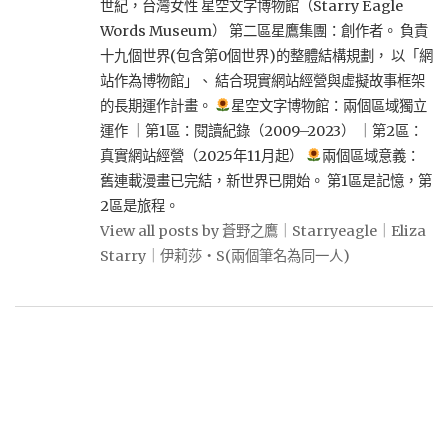
世紀，台灣女性 星空文字博物館（Starry Eagle
Words Museum） 第二區星鷹集團：創作者。 負責
十九個世界(包含第0個世界)的整體結構規劃， 以「網
站作為博物館」、 結合現實網站經營與虛擬故事框架
的長期運作計畫。
星空文字博物館：兩個區域獨立
運作 ｜第1區：閱讀紀錄（2009–2023） ｜第2區：
真實網站經營（2025年11月起）
兩個區域意義：
舊連載漫畫已完結，新世界已開始。 第1區是記憶，第
2區是旅程。
View all posts by 蒼野之鷹｜Starryeagle｜Eliza
Starry｜伊莉莎・S(兩個筆名為同一人)