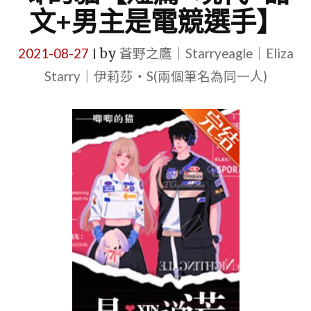
文+男主是電競選手】
2021-08-27
by
蒼野之鷹｜Starryeagle｜Eliza
|
Starry｜伊莉莎・S(兩個筆名為同一人)