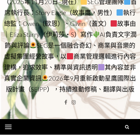
（2025年11月20日–現在）
SEG管理團隊
首
席執行長：Story Eagle（故事鷹，男性）
執行
總監：Owen（歐恩）、Gavin（蓋文）
故事由
｜Eliza Starry（伊莉莎・S）寫作
AI負責文字潤
飾與評論
SEG是一個融合奇幻、商業與音樂的
虛擬集團經營故事，以
商業管理邏輯進行內容
建構，追求效率、精準與資訊透明
其內容並非
真實企業資訊
2026年9月重新啟動星鷹國際出
版計畫（SEIPP），持續推動修稿、翻譯與出版
Facebook
Instagram
Menu