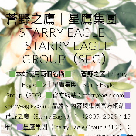
Skip
to
蒼野之鷹｜星鷹集團｜
content
STARRY EAGLE｜
STARRY EAGLE
GROUP（SEG）
本站使用兩個名稱
1｜蒼野之鷹｜Starry
Eagle
2｜星鷹集團｜Starry Eagle
Group（SEG）
官方網站：starryeagle.com
starryeagle.com：品牌、內容與集團官方網站
蒼野之鷹（Starry Eagle）：（2009–2023，15
年）
星鷹集團（Starry Eagle Group，SEG）：