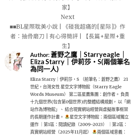
覽
家】
Next
■■BL星際耽美小說 | 《碰我超痛的[星际]》作
者：抽骨磨刀 | 有心得簡評 | 【長篇+星際+重
生】
蒼野之鷹｜Starryeagle｜
Author:
Eliza Starry｜伊莉莎・S(兩個筆名
為同一人)
Eliza Starry｜伊莉莎・S （前筆名：蒼野之鷹） 21
世紀，台灣女性 星空文字博物館（Starry Eagle
Words Museum） 第二區星鷹集團：創作者。 負責
十九個世界(包含第0個世界)的整體結構規劃， 以「網
站作為博物館」、 結合現實網站經營與虛擬故事框架
的長期運作計畫。
星空文字博物館：兩個區域獨立
運作 ｜第1區：閱讀紀錄（2009–2023） ｜第2區：
真實網站經營（2025年11月起）
兩個區域意義：