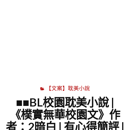
字
【文案】耽美小說
■■BL校園耽美小說 |
《樸實無華校園文》作
者：2暗白 | 有心得簡評 |