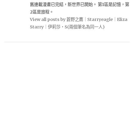
舊連載漫畫已完結，新世界已開始。 第1區是記憶，第
2區是旅程。
View all posts by 蒼野之鷹｜Starryeagle｜Eliza
Starry｜伊莉莎・S(兩個筆名為同一人)