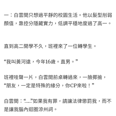
一：白雲間只想過平靜的校園生活。他以髮型削弱
顏值，靠控分隱藏實力，低調平穩地度過了高一。
直到高二開學不久，班裡來了一位轉學生。
“我叫黃河遠，今年16歲。直男。”
班裡哇聲一片，白雲間前桌轉過來，一臉揶揄，
“朋友，一定是特殊的緣分，你CP來啦！”
白雲間：“……”如果我有罪，請讓法律懲罰我，而不
是讓我腦內迴圈涼州詞。