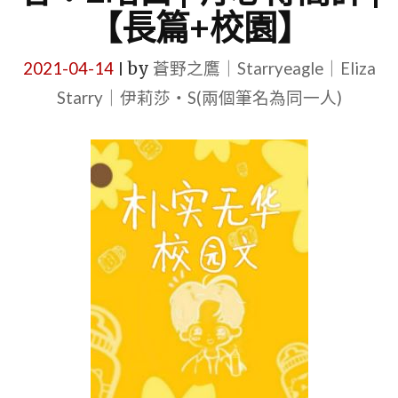
【長篇+校園】
2021-04-14
by
蒼野之鷹｜Starryeagle｜Eliza
|
Starry｜伊莉莎・S(兩個筆名為同一人)