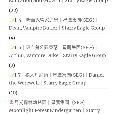
Education and Growth｜Starry Eagle Group
(22)
1-4｜吸血鬼管家迪恩｜星鷹集團(SEG)｜
Dean, Vampire Butler｜Starry Eagle Group
(4)
1-5｜吸血鬼公爵亞瑟｜星鷹集團(SEG)｜
Arthur, Vampire Duke｜Starry Eagle Group
(2)
1-7｜狼人丹尼爾｜星鷹集團(SEG)｜Daniel
the Werewolf｜Starry Eagle Group
(10)
月光森林幼兒園｜星鷹集團（SEG）｜
Moonlight Forest Kindergarten｜Starry