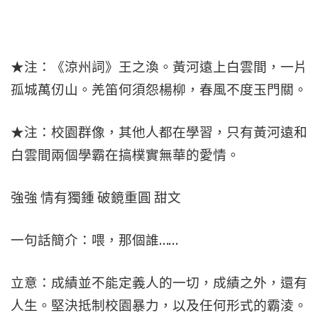
★注：《涼州詞》王之渙。黃河遠上白雲間，一片
孤城萬仞山。羌笛何須怨楊柳，春風不度玉門關。
★注：校園群像，其他人都在學習，只有黃河遠和
白雲間兩個學霸在搞樸實無華的愛情。
強強 情有獨鍾 破鏡重圓 甜文
一句話簡介：喂，那個誰……
立意：成績並不能定義人的一切，成績之外，還有
人生。堅決抵制校園暴力，以及任何形式的霸淩。