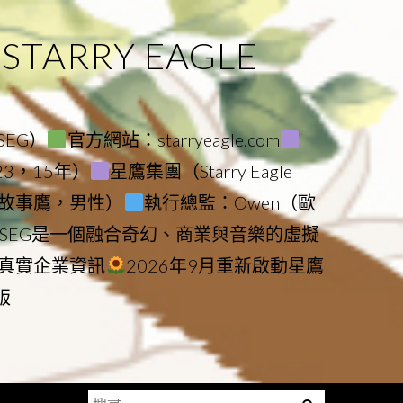
ARRY EAGLE
（SEG）
官方網站：starryeagle.com
023，15年）
星鷹集團（Starry Eagle
le（故事鷹，男性）
執行總監：Owen（歐
SEG是一個融合奇幻、商業與音樂的虛擬
真實企業資訊
2026年9月重新啟動星鷹
版
搜
Menu