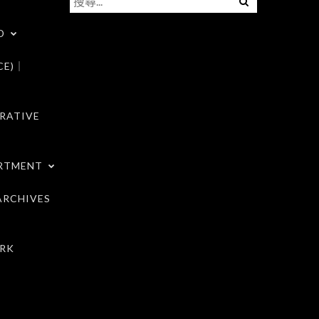
尋
D
關
鍵
CE)｜
字:
RATIVE
RTMENT
RCHIVES
RK