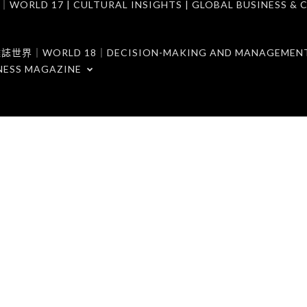
7 | CULTURAL INSIGHTS | GLOBAL BUSINESS & C
ORLD 18｜DECISION-MAKING AND MANAGEMENT 
NESS MAGAZINE