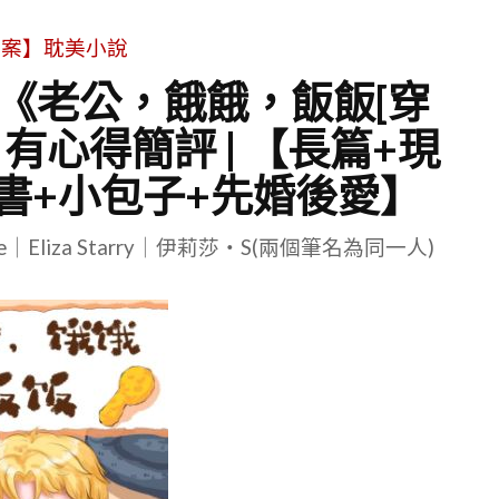
文案】耽美小說
| 《老公，餓餓，飯飯[穿
 有心得簡評 | 【長篇+現
書+小包子+先婚後愛】
le｜Eliza Starry｜伊莉莎・S(兩個筆名為同一人)