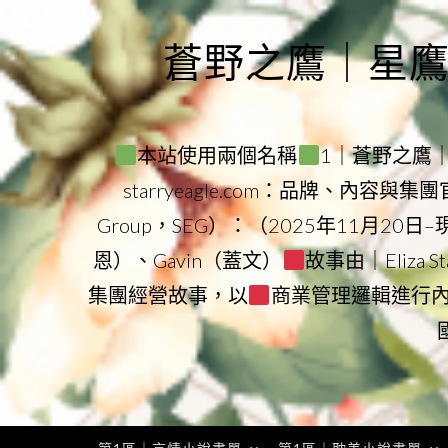
Skip
to
蒼野之鷹｜星鷹集團
content
本站使用兩個名稱
1｜蒼野之鷹｜Sta
starryeagle.com：品牌、內容與
Group，SEG）：（2025年11月20日
恩）、Gavin（蓋文）
故事由｜Eliza 
集團經營故事，以
商業管理邏輯進行