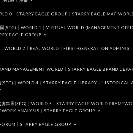
第1區｜漫畫
｜STARRY EAGLE GROUP｜STARRY EAGLE MAP WORL
)｜WORLD 1｜VIRTUAL WORLD (MANAGEMENT OFFI
RRY EAGLE GROUP
D 2｜REAL WORLD｜FIRST-GENERATION ADMINIST
MANAGEMENT WORLD｜STARRY EAGLE BRAND DEPA
ORLD 4｜STARRY EAGLE LIBRARY｜HISTORICAL A
EG)｜WORLD 5｜STARRY EAGLE WORLD FRAMEWO
MEWORK ANALYSIS｜STARRY EAGLE GROUP
ORUM｜STARRY EAGLE GROUP