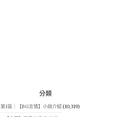
鍵
字:
分類
第1區｜【BG言情】小說介紹
(10,319)