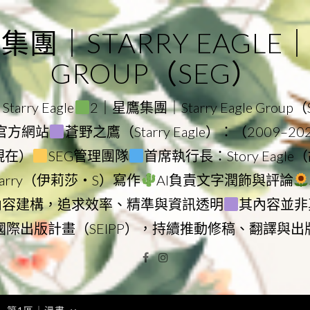
｜STARRY EAGLE｜ST
GROUP（SEG）
rry Eagle
2｜星鷹集團｜Starry Eagle Group
集團官方網站
蒼野之鷹（Starry Eagle）：（2009–2
–現在）
SEG管理團隊
首席執行長：Story Eag
Starry（伊莉莎・S）寫作
AI負責文字潤飾與評論
內容建構，追求效率、精準與資訊透明
其內容並非
國際出版計畫（SEIPP），持續推動修稿、翻譯與出
Facebook
Instagram