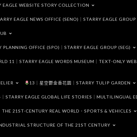
LE WEBSITE STORY COLLECTION
 EAGLE NEWS OFFICE (SENO)｜STARRY EAGLE GROUP
LUB
ANNING OFFICE (SPO)｜STARRY EAGLE GROUP (SEG)
｜STARRY EAGLE WORDS MUSEUM｜TEXT-ONLY WEB
ELIER
13｜星空鬱金香花園｜STARRY TULIP GARDEN
RY EAGLE GLOBAL LIFE STORIES｜MULTILINGUAL E
21ST-CENTURY REAL WORLD．SPORTS & VEHICLES
TRIAL STRUCTURE OF THE 21ST CENTURY