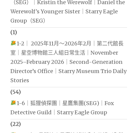
（SEG）｜Kristin the Werewolf｜Daniel the
Werewolf's Younger Sister｜Starry Eagle
Group（SEG）
(1)
1-2｜ 2025年11月～2026年2月｜第二代館長
室｜星空博物館三人組日常生活｜November
2025–February 2026｜Second-Generation
Director’s Office｜Starry Museum Trio Daily
Stories
(54)
1-6｜狐狸偵探團｜星鷹集團(SEG)｜Fox
Detective Guild｜Starry Eagle Group
(22)