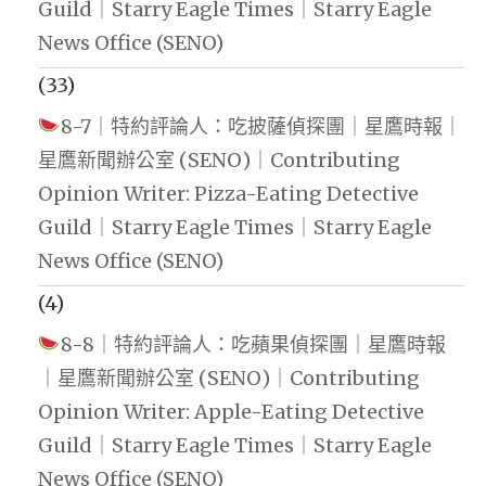
Guild｜Starry Eagle Times｜Starry Eagle
News Office (SENO)
(33)
8-7｜特約評論人：吃披薩偵探團｜星鷹時報｜
星鷹新聞辦公室 (SENO)｜Contributing
Opinion Writer: Pizza-Eating Detective
Guild｜Starry Eagle Times｜Starry Eagle
News Office (SENO)
(4)
8-8｜特約評論人：吃蘋果偵探團｜星鷹時報
｜星鷹新聞辦公室 (SENO)｜Contributing
Opinion Writer: Apple-Eating Detective
Guild｜Starry Eagle Times｜Starry Eagle
News Office (SENO)