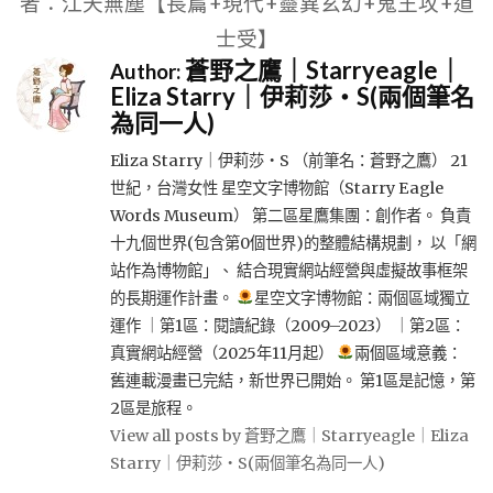
者：江天無塵【長篇+現代+靈異玄幻+鬼王攻+道
士受】
蒼野之鷹｜Starryeagle｜
Author:
Eliza Starry｜伊莉莎・S(兩個筆名
為同一人)
Eliza Starry｜伊莉莎・S （前筆名：蒼野之鷹） 21
世紀，台灣女性 星空文字博物館（Starry Eagle
Words Museum） 第二區星鷹集團：創作者。 負責
十九個世界(包含第0個世界)的整體結構規劃， 以「網
站作為博物館」、 結合現實網站經營與虛擬故事框架
的長期運作計畫。
星空文字博物館：兩個區域獨立
運作 ｜第1區：閱讀紀錄（2009–2023） ｜第2區：
真實網站經營（2025年11月起）
兩個區域意義：
舊連載漫畫已完結，新世界已開始。 第1區是記憶，第
2區是旅程。
View all posts by 蒼野之鷹｜Starryeagle｜Eliza
Starry｜伊莉莎・S(兩個筆名為同一人)