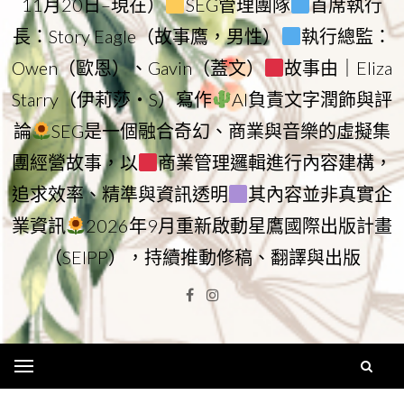
11月20日–現在）
SEG管理團隊
首席執行
長：Story Eagle（故事鷹，男性）
執行總監：
Owen（歐恩）、Gavin（蓋文）
故事由｜Eliza
Starry（伊莉莎・S）寫作
AI負責文字潤飾與評
論
SEG是一個融合奇幻、商業與音樂的虛擬集
團經營故事，以
商業管理邏輯進行內容建構，
追求效率、精準與資訊透明
其內容並非真實企
業資訊
2026年9月重新啟動星鷹國際出版計畫
（SEIPP），持續推動修稿、翻譯與出版
Facebook
Instagram
Menu