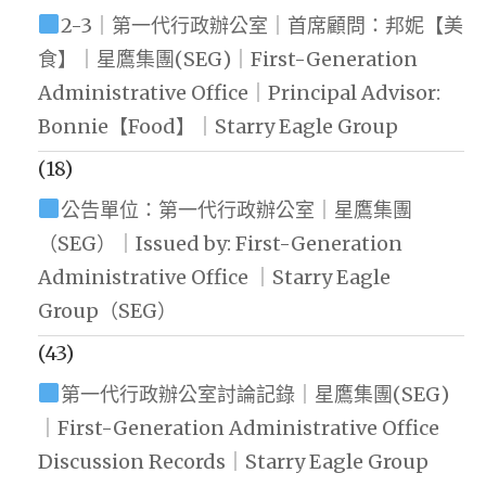
2-3｜第一代行政辦公室｜首席顧問：邦妮【美
食】｜星鷹集團(SEG)｜First-Generation
Administrative Office｜Principal Advisor:
Bonnie【Food】｜Starry Eagle Group
(18)
公告單位：第一代行政辦公室｜星鷹集團
（SEG）｜Issued by: First-Generation
Administrative Office ｜Starry Eagle
Group（SEG）
(43)
第一代行政辦公室討論記錄｜星鷹集團(SEG)
｜First-Generation Administrative Office
Discussion Records｜Starry Eagle Group