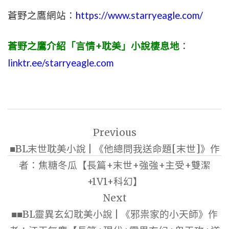
蒼野之鷹網站：
https://www.starryeagle.com/
蒼野之鷹介紹「言情+耽美」小說棲息地
：
linktr.ee/starryeagle.com
文
Previous
章
■BL末世耽美小說 | 《他總問我送命題[末世]》作
導
者：焦糖冬瓜【長篇+末世+強強+主受+雙潔
覽
+1V1+科幻】
Next
■■BL靈異玄幻耽美小說 | 《邪祟家的小天師》作