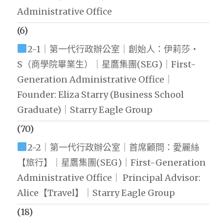
Administrative Office
(6)
2-1｜第一代行政辦公室｜創始人：伊莉莎・
S（商學院畢業生）｜星鷹集團(SEG)｜First-
Generation Administrative Office｜
Founder: Eliza Starry (Business School
Graduate)｜Starry Eagle Group
(70)
2-2｜第一代行政辦公室｜首席顧問：愛麗絲
【旅行】｜星鷹集團(SEG)｜First-Generation
Administrative Office｜ Principal Advisor:
Alice【Travel】｜Starry Eagle Group
(18)