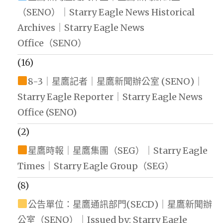
（SENO）｜Starry Eagle News Historical
Archives｜Starry Eagle News
Office（SENO）
(16)
8-3｜星鷹記者｜星鷹新聞辦公室 (SENO)｜
Starry Eagle Reporter｜Starry Eagle News
Office (SENO)
(2)
星鷹時報｜星鷹集團（SEG）｜Starry Eagle
Times｜Starry Eagle Group（SEG）
(8)
公告單位：星鷹通訊部門(SECD)｜星鷹新聞辦
公室（SENO）｜Issued by: Starry Eagle