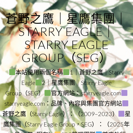
Skip
to
蒼野之鷹｜星鷹集團｜
content
STARRY EAGLE｜
STARRY EAGLE
GROUP（SEG）
本站使用兩個名稱
1｜蒼野之鷹｜Starry
Eagle
2｜星鷹集團｜Starry Eagle
Group（SEG）
官方網站：starryeagle.com
starryeagle.com：品牌、內容與集團官方網站
蒼野之鷹（Starry Eagle）：（2009–2023）
星
鷹集團（Starry Eagle Group，SEG）：（2025年