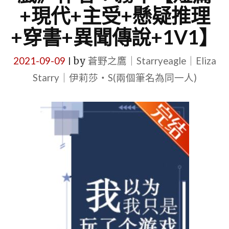
+現代+主受+懸疑推理
+穿書+異聞傳說+1V1】
2021-09-09
by
蒼野之鷹｜Starryeagle｜Eliza
|
Starry｜伊莉莎・S(兩個筆名為同一人)