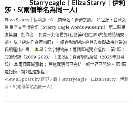
Starryeagle｜Eliza Starry｜伊莉
莎・S(兩個筆名為同一人)
Eliza Starry｜伊莉莎・S （前筆名：蒼野之鷹） 21世紀，台灣女
性 星空文字博物館（Starry Eagle Words Museum） 第二區星
鷹集團：創作者。 負責十九個世界(包含第0個世界)的整體結構規
劃， 以「網站作為博物館」、 結合現實網站經營與虛擬故事框架的
長期運作計畫。
星空文字博物館：兩個區域獨立運作 ｜第1區：
閱讀紀錄（2009–2023） ｜第2區：真實網站經營（2025年11月
起）
兩個區域意義： 舊連載漫畫已完結，新世界已開始。 第1區
是記憶，第2區是旅程。
View all posts by 蒼野之鷹｜Starryeagle｜Eliza Starry｜伊莉
莎・S(兩個筆名為同一人)