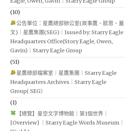
Eagle, Owen, Gavin｜Starry Eagle Group
(10)
公告單位：星鷹總部辦公室(故事鷹、歐恩、蓋
文)｜星鷹集團(SEG)｜Issued by: Starry Eagle
Headquarters Office(Story Eagle, Owen,
Gavin)｜Starry Eagle Group
(51)
星鷹總部檔案室｜星鷹集團｜Starry Eagle
Headquarters Archives｜Starry Eagle
Group( SEG）
(1)
【總覽】星空文字博物館｜第1個世界｜
[Overview] ｜Starry Eagle Words Museum｜