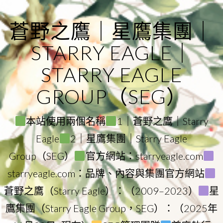
Skip
to
蒼野之鷹｜星鷹集團｜
content
STARRY EAGLE｜
STARRY EAGLE
GROUP（SEG）
本站使用兩個名稱
1｜蒼野之鷹｜Starry
Eagle
2｜星鷹集團｜Starry Eagle
Group（SEG）
官方網站：starryeagle.com
starryeagle.com：品牌、內容與集團官方網站
蒼野之鷹（Starry Eagle）：（2009–2023）
星
鷹集團（Starry Eagle Group，SEG）：（2025年