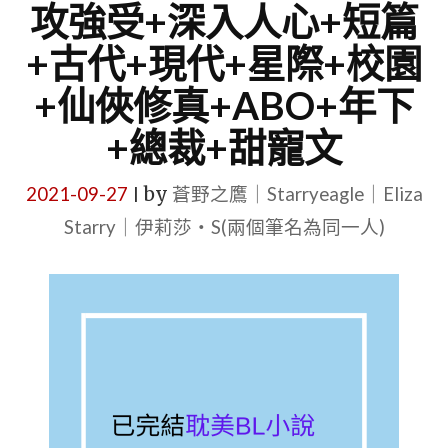
攻強受+深入人心+短篇
+古代+現代+星際+校園
+仙俠修真+ABO+年下
+總裁+甜寵文
2021-09-27
by
蒼野之鷹｜Starryeagle｜Eliza
|
Starry｜伊莉莎・S(兩個筆名為同一人)