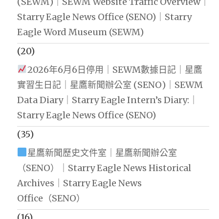
(SEWM)｜SEWM Website Traffic Overview｜
Starry Eagle News Office (SENO)｜Starry
Eagle Word Museum (SEWM)
(20)
2026年6月6日停用｜SEWM數據日記｜星鷹
實習生日記｜星鷹新聞辦公室 (SENO)｜SEWM
Data Diary｜Starry Eagle Intern’s Diary:｜
Starry Eagle News Office (SENO)
(35)
星鷹新聞歷史文件室｜星鷹新聞辦公室
（SENO）｜Starry Eagle News Historical
Archives｜Starry Eagle News
Office（SENO）
(16)