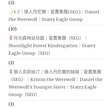
(2)
1-7｜狼人丹尼爾｜星鷹集團(SEG)｜Daniel
the Werewolf｜Starry Eagle Group
(10)
月光森林幼兒園｜星鷹集團（SEG）｜
Moonlight Forest Kindergarten｜Starry
Eagle Group（SEG）
(1)
狼人克莉絲汀｜狼人丹尼爾的妹妹｜星鷹集團
（SEG）｜Kristin the Werewolf｜Daniel the
Werewolf's Younger Sister｜Starry Eagle
Group（SEG）
(1)