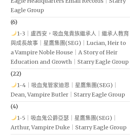
Eagle Headquarters Email Records｜Starry
Eagle Group
(6)
1-3｜盧西安，吸血鬼貴族繼承人｜繼承人教育
與成長故事｜星鷹集團(SEG)｜Lucian, Heir to
a Vampire Noble House｜A Story of Heir
Education and Growth｜Starry Eagle Group
(22)
1-4｜吸血鬼管家迪恩｜星鷹集團(SEG)｜
Dean, Vampire Butler｜Starry Eagle Group
(4)
1-5｜吸血鬼公爵亞瑟｜星鷹集團(SEG)｜
Arthur, Vampire Duke｜Starry Eagle Group