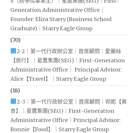
S（商學院畢業生）｜星鷹集團(SEG)｜First-
Generation Administrative Office｜
Founder: Eliza Starry (Business School
Graduate)｜Starry Eagle Group
(70)
2-2｜第一代行政辦公室｜首席顧問：愛麗絲
【旅行】｜星鷹集團(SEG)｜First-Generation
Administrative Office｜ Principal Advisor:
Alice【Travel】｜Starry Eagle Group
(18)
2-3｜第一代行政辦公室｜首席顧問：邦妮【美
食】｜星鷹集團(SEG)｜First-Generation
Administrative Office｜Principal Advisor:
Bonnie【Food】｜Starry Eagle Group