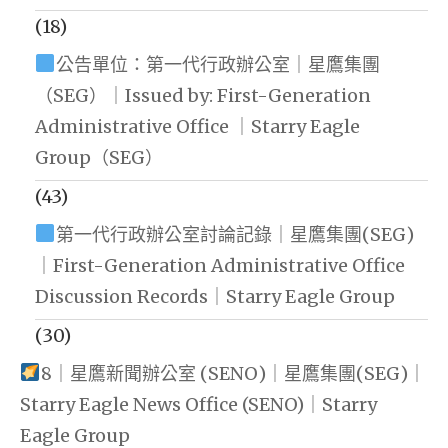
(18)
公告單位：第一代行政辦公室｜星鷹集團
（SEG）｜Issued by: First-Generation
Administrative Office ｜Starry Eagle
Group（SEG）
(43)
第一代行政辦公室討論記錄｜星鷹集團(SEG)
｜First-Generation Administrative Office
Discussion Records｜Starry Eagle Group
(30)
8｜星鷹新聞辦公室 (SENO)｜星鷹集團(SEG)｜
Starry Eagle News Office (SENO)｜Starry
Eagle Group