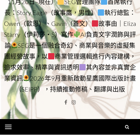
11月20日–現在）
SEG管理團隊
首席執行
長：Story Eagle（故事鷹，男性）
執行總監：
Owen（歐恩）、Gavin（蓋文）
故事由｜Eliza
Starry（伊莉莎・S）寫作
AI負責文字潤飾與評
論
SEG是一個融合奇幻、商業與音樂的虛擬集
團經營故事，以
商業管理邏輯進行內容建構，
追求效率、精準與資訊透明
其內容並非真實企
業資訊
2026年9月重新啟動星鷹國際出版計畫
（SEIPP），持續推動修稿、翻譯與出版
Facebook
Instagram
Menu