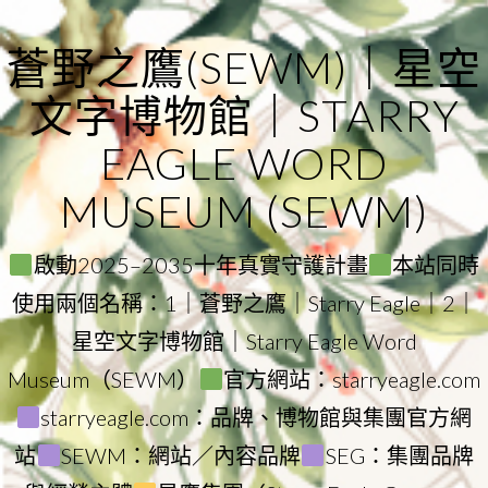
Skip
to
蒼野之鷹(SEWM)｜星空
content
文字博物館｜STARRY
EAGLE WORD
MUSEUM (SEWM)
啟動2025–2035十年真實守護計畫
本站同時
使用兩個名稱：1｜蒼野之鷹｜Starry Eagle｜2｜
星空文字博物館｜Starry Eagle Word
Museum（SEWM）
官方網站：starryeagle.com
starryeagle.com：品牌、博物館與集團官方網
站
SEWM：網站／內容品牌
SEG：集團品牌