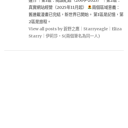
運作 ｜第1區：閱讀紀錄（2009–2023） ｜第2區：
真實網站經營（2025年11月起）
兩個區域意義：
舊連載漫畫已完結，新世界已開始。 第1區是記憶，第
2區是旅程。
View all posts by 蒼野之鷹｜Starryeagle｜Eliza
Starry｜伊莉莎・S(兩個筆名為同一人)