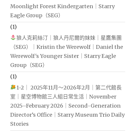
Moonlight Forest Kindergarten｜Starry
Eagle Group（SEG）
(1)
狼人克莉絲汀｜狼人丹尼爾的妹妹｜星鷹集團
（SEG）｜Kristin the Werewolf｜Daniel the
Werewolf's Younger Sister｜Starry Eagle
Group（SEG）
(1)
1-2｜ 2025年11月～2026年2月｜第二代館長
室｜星空博物館三人組日常生活｜November
2025–February 2026｜Second-Generation
Director’s Office｜Starry Museum Trio Daily
Stories