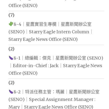
Office (SENO)
(7)
8-4｜星鷹實習生專欄｜星鷹新聞辦公室
(SENO)｜Starry Eagle Intern Column｜
Starry Eagle News Office (SENO)
(2)
8-1｜總編輯：傑克｜星鷹新聞辦公室 (SENO)
｜Editor-in-Chief : Jack｜Starry Eagle News
Office (SENO)
(2)
8-2｜特派任務主管：瑪麗｜星鷹新聞辦公室
(SENO)｜Special Assignment Manager :
Mary｜Starry Eagle News Office (SENO)