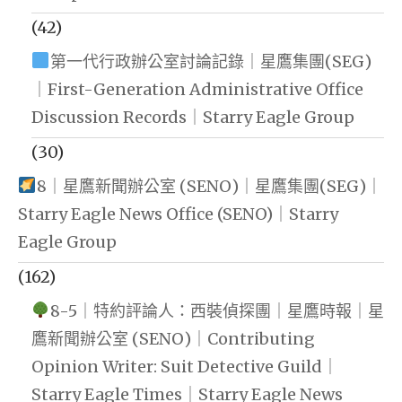
(42)
第一代行政辦公室討論記錄｜星鷹集團(SEG)
｜First-Generation Administrative Office
Discussion Records｜Starry Eagle Group
(30)
8｜星鷹新聞辦公室 (SENO)｜星鷹集團(SEG)｜
Starry Eagle News Office (SENO)｜Starry
Eagle Group
(162)
8-5｜特約評論人：西裝偵探團｜星鷹時報｜星
鷹新聞辦公室 (SENO)｜Contributing
Opinion Writer: Suit Detective Guild｜
Starry Eagle Times｜Starry Eagle News