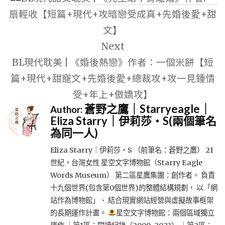
導
扇輕收【短篇+現代+攻暗戀受成真+先婚後愛+甜
覽
文】
Next
BL現代耽美 | 《婚後熱戀》作者：一個米餅【短
篇+現代+甜寵文+先婚後愛+總裁攻+攻一見鍾情
受+年上+傲嬌攻】
蒼野之鷹｜Starryeagle｜
Author:
Eliza Starry｜伊莉莎・S(兩個筆名
為同一人)
Eliza Starry｜伊莉莎・S （前筆名：蒼野之鷹） 21
世紀，台灣女性 星空文字博物館（Starry Eagle
Words Museum） 第二區星鷹集團：創作者。 負責
十九個世界(包含第0個世界)的整體結構規劃， 以「網
站作為博物館」、 結合現實網站經營與虛擬故事框架
的長期運作計畫。
星空文字博物館：兩個區域獨立