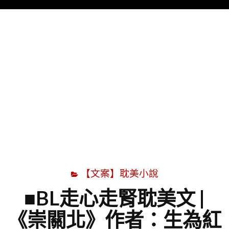
Menu
字
【文案】耽美小說
■BL走心走腎耽美文 |
《崇關北》作者：生為紅