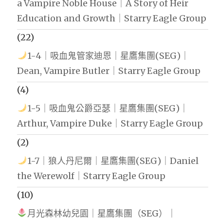
a Vampire Noble House｜A Story of Heir
Education and Growth｜Starry Eagle Group
(22)
1-4｜吸血鬼管家迪恩｜星鷹集團(SEG)｜
Dean, Vampire Butler｜Starry Eagle Group
(4)
1-5｜吸血鬼公爵亞瑟｜星鷹集團(SEG)｜
Arthur, Vampire Duke｜Starry Eagle Group
(2)
1-7｜狼人丹尼爾｜星鷹集團(SEG)｜Daniel
the Werewolf｜Starry Eagle Group
(10)
月光森林幼兒園｜星鷹集團（SEG）｜