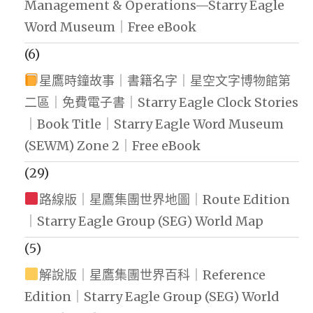
Management & Operations—Starry Eagle
Word Museum｜Free eBook
(6)
星鷹時鐘故事｜書籍名字｜星空文字博物館第
二區｜免費電子書｜Starry Eagle Clock Stories
｜Book Title｜Starry Eagle Word Museum
(SEWM) Zone 2｜Free eBook
(29)
路線版｜星鷹集團世界地圖｜Route Edition
｜Starry Eagle Group (SEG) World Map
(5)
解說版｜星鷹集團世界百科｜Reference
Edition｜Starry Eagle Group (SEG) World