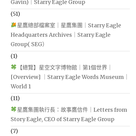
Gavin)｜Starry Eagle Group
(51)
星鷹總部檔案室｜星鷹集團｜Starry Eagle
Headquarters Archives｜Starry Eagle
Group( SEG）
(1)
【總覽】星空文字博物館｜第1個世界｜
[Overview] ｜Starry Eagle Words Museum｜
World 1
(11)
星鷹集團執行長：故事鷹信件｜Letters from
Story Eagle, CEO of Starry Eagle Group
(7)