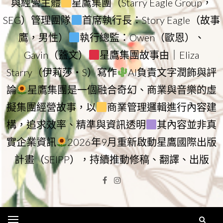
與經營主體
星鷹集團（Starry Eagle Group，
SEG）管理團隊
首席執行長：Story Eagle（故事
鷹，男性）
執行總監：Owen（歐恩）、
Gavin（蓋文）
星鷹集團故事由｜Eliza
Starry（伊莉莎・S）寫作
AI負責文字潤飾與評
論
星鷹集團是一個融合奇幻、商業與音樂的虛
擬集團經營故事，以
商業管理邏輯進行內容建
構，追求效率、精準與資訊透明
其內容並非真
實企業資訊
2026年9月重新啟動星鷹國際出版
計畫（SEIPP），持續推動修稿、翻譯、出版
Facebook
Instagram