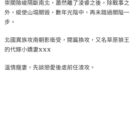
崇關險峻隔斷南北，蕭然離了淩睿之後，除戰事之
外，縱使山塌關毀，數年光陰中，再未踏過關隘一
步。
北國異族攻南朝影衛受，開篇換攻，又名草原狼王
的代嫁小嬌妻xxx
溫情寵妻，先談戀愛後虐前任渣攻。