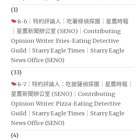
(1)
8-6｜特約評論人：吃薯條偵探團｜星鷹時報
｜星鷹新聞辦公室 (SENO)｜Contributing
Opinion Writer: Fries-Eating Detective
Guild｜Starry Eagle Times｜Starry Eagle
News Office (SENO)
(33)
8-7｜特約評論人：吃披薩偵探團｜星鷹時報｜
星鷹新聞辦公室 (SENO)｜Contributing
Opinion Writer: Pizza-Eating Detective
Guild｜Starry Eagle Times｜Starry Eagle
News Office (SENO)
(4)