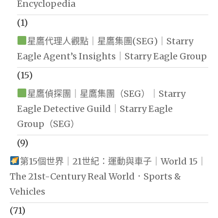
Encyclopedia
(1)
星鷹代理人觀點｜星鷹集團(SEG)｜Starry
Eagle Agent’s Insights｜Starry Eagle Group
(15)
星鷹偵探團｜星鷹集團（SEG）｜Starry
Eagle Detective Guild｜Starry Eagle
Group（SEG）
(9)
第15個世界｜21世紀：運動與車子｜World 15｜
The 21st-Century Real World．Sports &
Vehicles
(71)