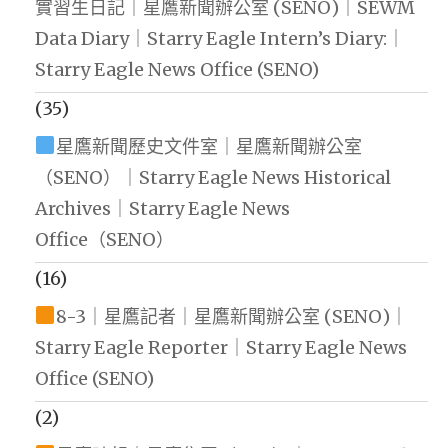
實習生日記｜星鷹新聞辦公室 (SENO)｜SEWM
Data Diary｜Starry Eagle Intern’s Diary:｜
Starry Eagle News Office (SENO)
(35)
星鷹新聞歷史文件室｜星鷹新聞辦公室
（SENO）｜Starry Eagle News Historical
Archives｜Starry Eagle News
Office（SENO）
(16)
8-3｜星鷹記者｜星鷹新聞辦公室 (SENO)｜
Starry Eagle Reporter｜Starry Eagle News
Office (SENO)
(2)