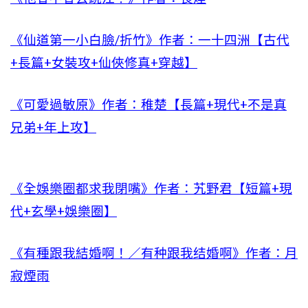
《仙道第一小白臉/折竹》作者：一十四洲【古代
+長篇+女裝攻+仙俠修真+穿越】
《可愛過敏原》作者：稚楚【長篇+現代+不是真
兄弟+年上攻】
《全娛樂圈都求我閉嘴》作者：艽野君【短篇+現
代+玄學+娛樂圈】
《有種跟我結婚啊！／有种跟我结婚啊》作者：月
寂煙雨