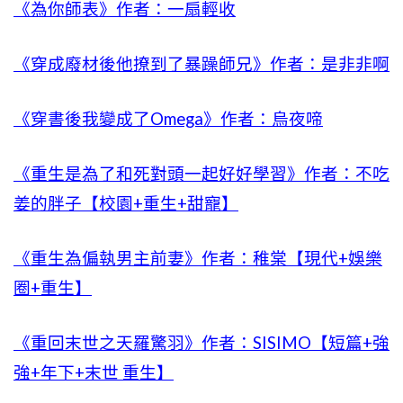
《為你師表》作者：一扇輕收
《穿成廢材後他撩到了暴躁師兄》作者：是非非啊
《穿書後我變成了Omega》作者：烏夜啼
《重生是為了和死對頭一起好好學習》作者：不吃
姜的胖子【校園+重生+甜寵】
《重生為偏執男主前妻》作者：稚棠【現代+娛樂
圈+重生】
《重回末世之天羅驚羽》作者：SISIMO【短篇+強
強+年下+末世 重生】