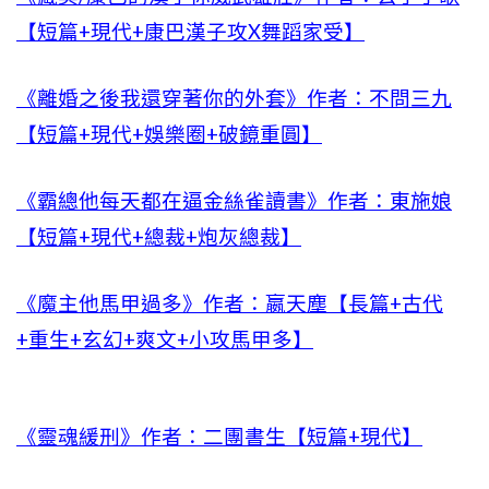
【短篇+現代+康巴漢子攻X舞蹈家受】
《離婚之後我還穿著你的外套》作者：不問三九
【短篇+現代+娛樂圈+破鏡重圓】
《霸總他每天都在逼金絲雀讀書》作者：東施娘
【短篇+現代+總裁+炮灰總裁】
《魔主他馬甲過多》作者：嬴天塵【長篇+古代
+重生+玄幻+爽文+小攻馬甲多】
《靈魂緩刑》作者：二團書生【短篇+現代】