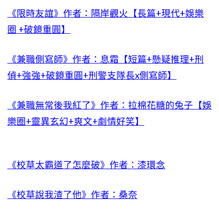
《限時友誼》作者：隔岸觀火【長篇+現代+娛樂
圈 +破鏡重圓】
《兼職側寫師》作者：息霜【短篇+懸疑推理+刑
偵+強強+破鏡重圓+刑警支隊長x側寫師】
《兼職無常後我紅了》作者：拉棉花糖的兔子【娛
樂圈+靈異玄幻+爽文+劇情好笑】
《校草太霸道了怎麼破》作者：漆環念
《校草說我渣了他》作者：桑奈