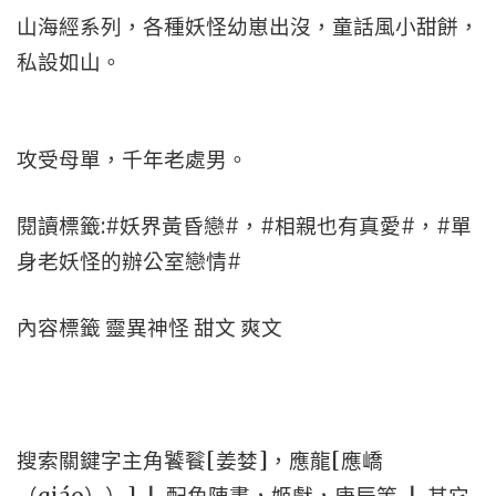
山海經系列，各種妖怪幼崽出沒，童話風小甜餅，
私設如山。
攻受母單，千年老處男。
閱讀標籤:#妖界黃昏戀#，#相親也有真愛#，#單
身老妖怪的辦公室戀情#
內容標籤 靈異神怪 甜文 爽文
搜索關鍵字主角饕餮[姜婪]，應龍[應嶠