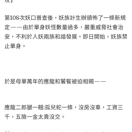
攻]
第108次妖口普查後，妖族計生辦頒佈了一條新規
定——由於單身妖怪數量過多，嚴重威脅社會治
安，不利於人妖兩族和諧發展。即日開始，妖族禁
止單身。
於是母單萬年的應龍和饕餮被迫相親——
應龍二郎腿一翹:孤兒蛇一條，沒房沒車，工資三
千，五險一金太貴沒交。