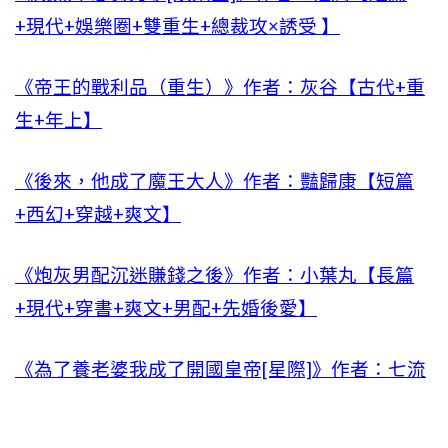
+現代+娛樂圈+雙重生+總裁攻×誘受 】
《帝王的戰利品（重生）》作者：灰谷【古代+重
生+年上】
《後來，他成了魔王大人》作者：豔歸康【短篇
+西幻+穿越+爽文】
《炮灰男配沉迷賺錢之後》作者：小葉丸【長篇
+現代+穿書+爽文+男配+先婚後愛】
《為了養老婆我成了開國皇帝[星際]》作者：七流