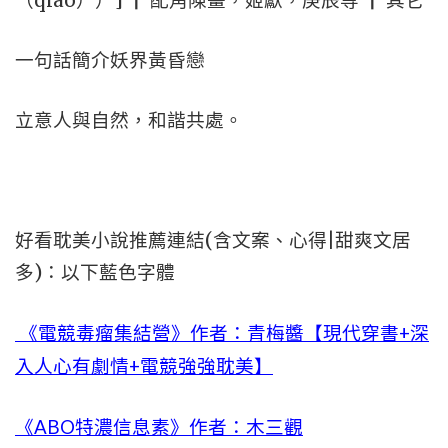
（qiáo））] ┃ 配角陳畫，姬獻，庚辰等 ┃ 其它
一句話簡介妖界黃昏戀
立意人與自然，和諧共處。
好看耽美小說推薦連結(含文案、心得|甜爽文居
多)：以下藍色字體
《電競毒瘤集結營》作者：青梅醬【現代穿書+深
入人心有劇情+電競強強耽美】
《ABO特濃信息素》作者：木三觀