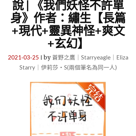
說 | 《我們妖怪不許單
身》作者：繡生【長篇
+現代+靈異神怪+爽文
+玄幻】
2021-03-25
by
蒼野之鷹｜Starryeagle｜Eliza
|
Starry｜伊莉莎・S(兩個筆名為同一人)