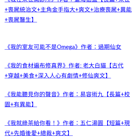
+喪屍統治文+主角金手指大+爽文+治療喪屍+異能
+喪屍醫生】
《我的室友可能不是Omega》作者：過期仙女
《我的食材遍布修真界》作者: 老大白貓【古代
+穿越+美食+深入人心有劇情+修仙爽文】
《我能聽見你的聲音》作者：易容術九【長篇+校
園+有異能】
《我就綠茶給你看！》作者：五仁湯圓【短篇+現
代+先婚後愛+總裁+爽文】