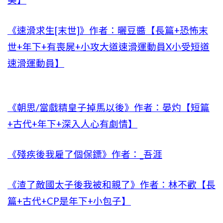
美】
《速滑求生[末世]》作者：曬豆醬【長篇+恐怖末
世+年下+有喪屍+小攻大道速滑運動員X小受短道
速滑運動員】
《朝思/當戲精皇子掉馬以後》作者：晏灼【短篇
+古代+年下+深入人心有劇情】
《殘疾後我雇了個保鏢》作者：_吾涯
《渣了敵國太子後我被和親了》作者：林不歡【長
篇+古代+CP是年下+小包子】