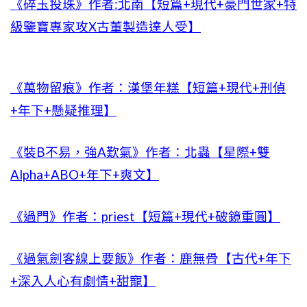
《碎玉投珠》作者:北南【短篇+現代+豪門世家+特
級鑒寶專家攻X古董製造達人受】
《萬物留痕》作者：漢堡年糕【短篇+現代+刑偵
+年下+懸疑推理】
《裝B不易，強A歎氣》作者：北蟲【星際+雙
Alpha+ABO+年下+爽文】
《過門》作者：priest【短篇+現代+破鏡重圓】
《過氣劍客線上要飯》作者：鹿無骨【古代+年下
+深入人心有劇情+甜寵】