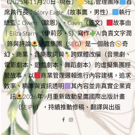
（2025年11月20日–現在）
SEG管理團隊
首
席執行長：Story Eagle（故事鷹，男性）
執行
總監：Owen（歐恩）、Gavin（蓋文）
故事由
｜Eliza Starry（伊莉莎・S）寫作
AI負責文字潤
飾與評論
星鷹集團（SEG）是一個融合
奇
幻、商業、音樂歌詞與
跨媒體改編（音樂劇、
電影劇本、遊戲劇本、舞蹈劇本）的虛擬集團經
營故事，以
商業管理邏輯進行內容建構，追求
效率、精準與資訊透明
其內容並非真實企業資
訊
2026年9月重新啟動星鷹國際出版計畫
（SEIPP），持續推動修稿、翻譯與出版
Facebook
Instagram