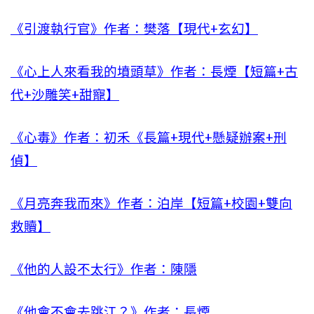
《引渡執行官》作者：樊落【現代+玄幻】
《心上人來看我的墳頭草》作者：長煙【短篇+古
代+沙雕笑+甜寵】
《心毒》作者：初禾《長篇+現代+懸疑辦案+刑
偵】
《月亮奔我而來》作者：泊岸【短篇+校園+雙向
救贖】
《他的人設不太行》作者：陳隱
《他會不會去跳江？》作者：長煙