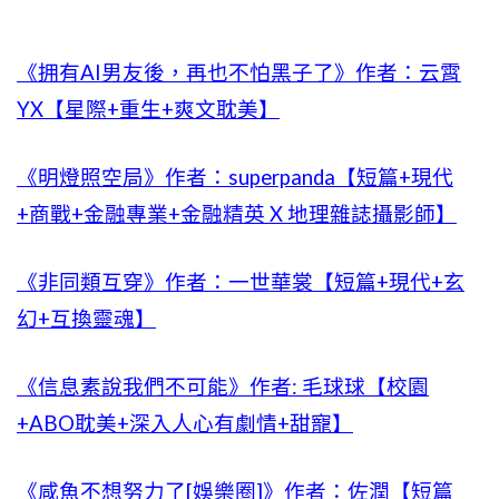
《拥有AI男友後，再也不怕黑子了》作者：云霄
YX【星際+重生+爽文耽美】
《明燈照空局》作者：superpanda【短篇+現代
+商戰+金融專業+金融精英 X 地理雜誌攝影師】
《非同類互穿》作者：一世華裳【短篇+現代+玄
幻+互換靈魂】
《信息素說我們不可能》作者: 毛球球【校園
+ABO耽美+深入人心有劇情+甜寵】
《咸魚不想努力了[娛樂圈]》作者：佐潤【短篇