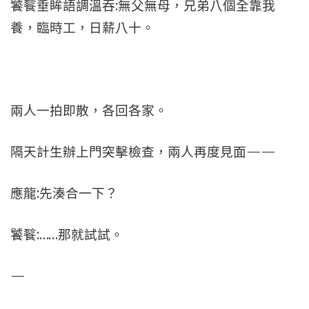
饕餮垂眸語調溫吞:無父無母，兄弟八個全靠我
養，臨時工，日薪八十。
兩人一拍即散，各回各家。
隔天計生辦上門突擊檢查，兩人再度見面——
應龍:先湊合一下？
饕餮:……那就試試。
—