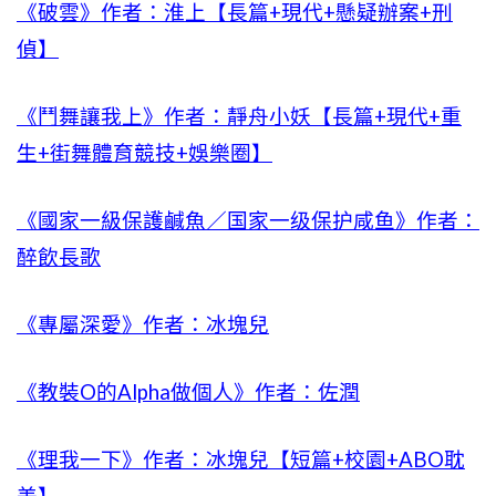
《破雲》作者：淮上【長篇+現代+懸疑辦案+刑
偵】
《鬥舞讓我上》作者：靜舟小妖【長篇+現代+重
生+街舞體育競技+娛樂圈】
《國家一級保護鹹魚／国家一级保护咸鱼》作者：
醉飲長歌
《專屬深愛》作者：冰塊兒
《教裝O的Alpha做個人》作者：佐潤
《理我一下》作者：冰塊兒【短篇+校園+ABO耽