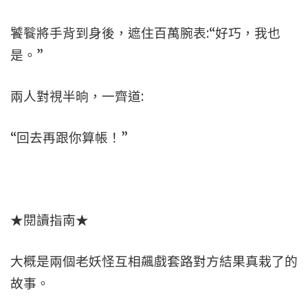
饕餮將手背到身後，遮住百萬腕表:“好巧，我也
是。”
兩人對視半晌，一齊道:
“回去再跟你算帳！”
★閱讀指南★
大概是兩個老妖怪互相飆戲套路對方結果真栽了的
故事。