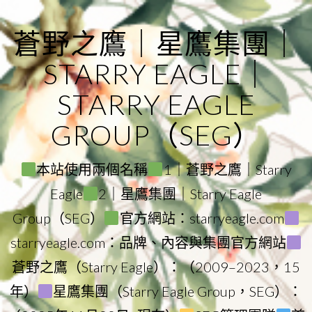
Skip
to
蒼野之鷹｜星鷹集團｜
content
STARRY EAGLE｜
STARRY EAGLE
GROUP（SEG）
本站使用兩個名稱
1｜蒼野之鷹｜Starry
Eagle
2｜星鷹集團｜Starry Eagle
Group（SEG）
官方網站：starryeagle.com
starryeagle.com：品牌、內容與集團官方網站
蒼野之鷹（Starry Eagle）：（2009–2023，15
年）
星鷹集團（Starry Eagle Group，SEG）：