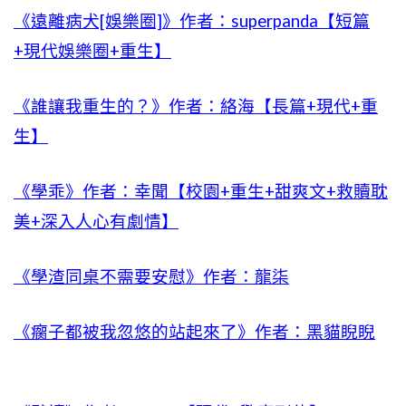
《遠離病犬[娛樂圈]》作者：superpanda【短篇
+現代娛樂圈+重生】
《誰讓我重生的？》作者：絡海【長篇+現代+重
生】
《學乖》作者：幸聞【校園+重生+甜爽文+救贖耽
美+深入人心有劇情】
《學渣同桌不需要安慰》作者：龍柒
《瘸子都被我忽悠的站起來了》作者：黑貓睨睨