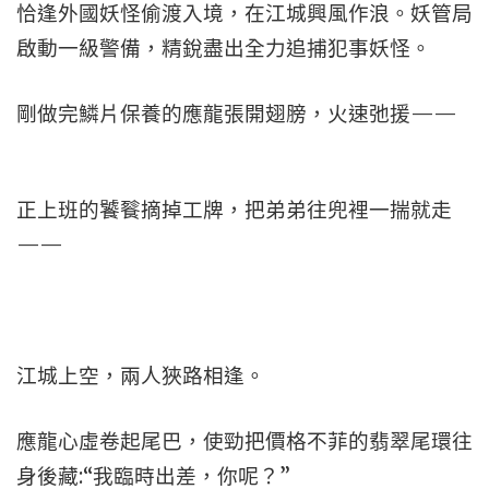
恰逢外國妖怪偷渡入境，在江城興風作浪。妖管局
啟動一級警備，精銳盡出全力追捕犯事妖怪。
剛做完鱗片保養的應龍張開翅膀，火速弛援——
正上班的饕餮摘掉工牌，把弟弟往兜裡一揣就走
——
江城上空，兩人狹路相逢。
應龍心虛卷起尾巴，使勁把價格不菲的翡翠尾環往
身後藏:“我臨時出差，你呢？”