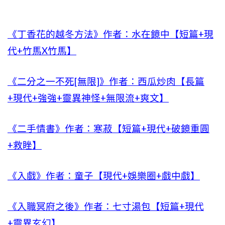
《丁香花的越冬方法》作者：水在鏡中【短篇+現
代+竹馬X竹馬】
《二分之一不死[無限]》作者：西瓜炒肉【長篇
+現代+強強+靈異神怪+無限流+爽文】
《二手情書》作者：寒菽【短篇+現代+破鏡重圓
+救睉】
《入戲》作者：童子【現代+娛樂圈+戲中戲】
《入職冥府之後》作者：七寸湯包【短篇+現代
+靈異玄幻】