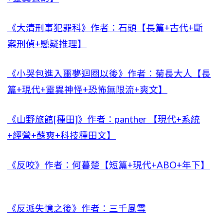
《大清刑事犯罪科》作者：石頭【長篇+古代+斷
案刑偵+懸疑推理】
《小哭包進入噩夢迴圈以後》作者：菊長大人【長
篇+現代+靈異神怪+恐怖無限流+爽文】
《山野旅館[種田]》作者：panther 【現代+系統
+經營+蘇爽+科技種田文】
《反咬》作者：何暮楚【短篇+現代+ABO+年下】
《反派失憶之後》作者：三千風雪