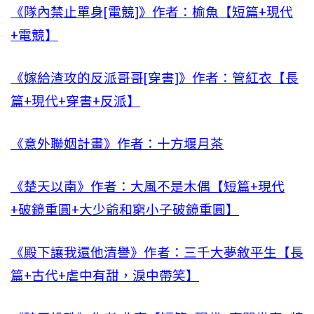
《隊內禁止單身[電競]》作者：榆魚【短篇+現代
+電競】
《嫁給渣攻的反派哥哥[穿書]》作者：管紅衣【長
篇+現代+穿書+反派】
《意外聯姻計畫》作者：十方堰月茶
《楚天以南》作者：大風不是木偶【短篇+現代
+破鏡重圓+大少爺和窮小子破鏡重圓】
《殿下讓我還他清譽》作者：三千大夢敘平生【長
篇+古代+虐中有甜，淚中帶笑】