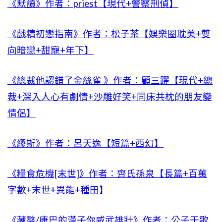
《默讀》作者：priest【現代+警察刑偵】
《戲精初戀指南》作者：松子茶【娛樂圈耽美+雙
向暗戀+甜寵+年下】
《總裁他認錯了金絲雀 》作者：顧三躍【現代+總
裁+深入人心有劇情+沙雕好笑+同床共枕的朋友變
情侶】
《繆斯》作者：呂天逸【短篇+西幻】
《糧食危機[末世]》作者：齊氏孫泉【長篇+百萬
字數+末世+異能+種田】
《藏獒/康巴的漢子你威武雄壯》作者：公子于歌