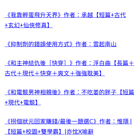
《我靠孵蛋飛升天界》作者：承越【短篇+古代
+玄幻+仙俠修真】
《抑制劑的錯誤使用方式》作者：雲起南山
《和主神結仇後［快穿］》作者：浮白曲【長篇＋
古代＋現代＋快穿＋爽文＋強強耽美】
《和電競男神相親後》作者：不吃姜的胖子【短篇
+現代+電競】
《拐個狀元回家賺錢/最後一題選C》作者：惟隱 |
【短篇+校園+雙學霸】|亦忱X喻辭