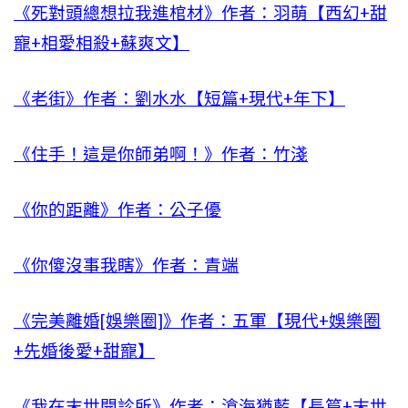
《死對頭總想拉我進棺材》作者：羽萌【西幻+甜
寵+相愛相殺+蘇爽文】
《老街》作者：劉水水【短篇+現代+年下】
《住手！這是你師弟啊！》作者：竹淺
《你的距離》作者：公子優
《你傻沒事我瞎》作者：青端
《完美離婚[娛樂圈]》作者：五軍【現代+娛樂圈
+先婚後愛+甜寵】
《我在末世開診所》作者：滄海猶藍【長篇+末世