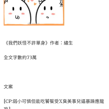
《我們妖怪不許單身》作者：繡生
全文字數約73萬
文案
[CP:弱小可憐但能吃饕餮受X臭美事兒逼暴躁應龍