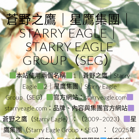
Skip
to
蒼野之鷹｜星鷹集團｜
content
STARRY EAGLE｜
STARRY EAGLE
GROUP（SEG）
本站使用兩個名稱
1｜蒼野之鷹｜Starry
Eagle
2｜星鷹集團｜Starry Eagle
Group（SEG）
官方網站：starryeagle.com
starryeagle.com：品牌、內容與集團官方網站
蒼野之鷹（Starry Eagle）：（2009–2023）
星
鷹集團（Starry Eagle Group，SEG）：（2025年