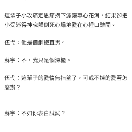
這輩子小攻痛定思痛摘下濾鏡專心花滑，結果卻把
小受迷得神魂顛倒死心塌地愛在心裡口難開。
伍弋：他是個鋼鐵直男。
蘇宇：不，我只是個深櫃。
伍弋：這輩子的愛情無指望了，可戒不掉的愛著怎
麼辦？
蘇宇：不如你表白試試？