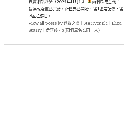
真實網站經營（2025年11月起）
兩個區域意義：
舊連載漫畫已完結，新世界已開始。 第1區是記憶，第
2區是旅程。
View all posts by 蒼野之鷹｜Starryeagle｜Eliza
Starry｜伊莉莎・S(兩個筆名為同一人)