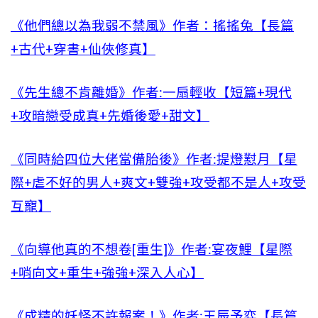
《他們總以為我弱不禁風》作者：搖搖兔【長篇
+古代+穿書+仙俠修真】
《先生總不肯離婚》作者:一扇輕收【短篇+現代
+攻暗戀受成真+先婚後愛+甜文】
《同時給四位大佬當備胎後》作者:提燈懟月【星
際+虐不好的男人+爽文+雙強+攻受都不是人+攻受
互寵】
《向導他真的不想卷[重生]》作者:宴夜鯉【星際
+哨向文+重生+強強+深入人心】
《成精的妖怪不許報案！》作者:王辰予弈【長篇