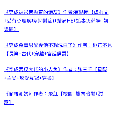
《穿成被影帝拋棄的炮灰》作者:有點困【虐心文
+受有心理疾病(抑鬱症)+結局HE+追妻火葬場+娛
樂圈】
《穿成惡毒男配後他不想洗白了》作者：桃花不見
【長篇+古代+穿越+宮廷侯爵】
《穿成暴戾大佬的小人魚》作者：弦三千【星際
+主受+攻受互寵+穿書】
《偷親測試》作者：飛紅【校園+雙向暗戀+甜
寵】