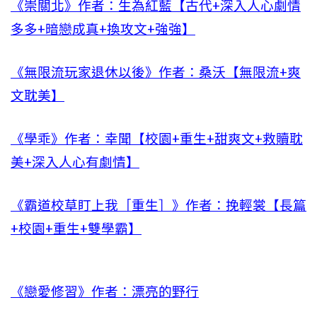
《崇關北》作者：生為紅藍【古代+深入人心劇情
多多+暗戀成真+換攻文+強強】
《無限流玩家退休以後》作者：桑沃【無限流+爽
文耽美】
《學乖》作者：幸聞【校園+重生+甜爽文+救贖耽
美+深入人心有劇情】
《霸道校草盯上我［重生］》作者：挽輕裳【長篇
+校園+重生+雙學霸】
《戀愛修習》作者：漂亮的野行