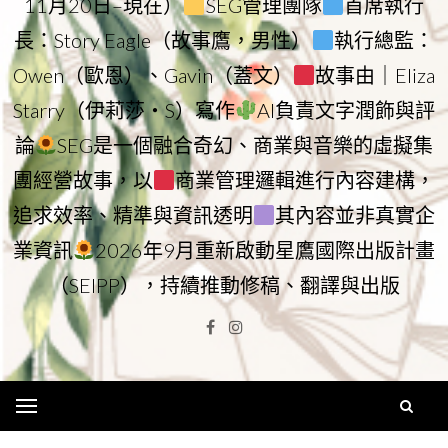
11月20日–現在）
SEG管理團隊
首席執行
長：Story Eagle（故事鷹，男性）
執行總監：
Owen（歐恩）、Gavin（蓋文）
故事由｜Eliza
Starry（伊莉莎・S）寫作
AI負責文字潤飾與評
論
SEG是一個融合奇幻、商業與音樂的虛擬集
團經營故事，以
商業管理邏輯進行內容建構，
追求效率、精準與資訊透明
其內容並非真實企
業資訊
2026年9月重新啟動星鷹國際出版計畫
（SEIPP），持續推動修稿、翻譯與出版
Facebook
Instagram
Menu