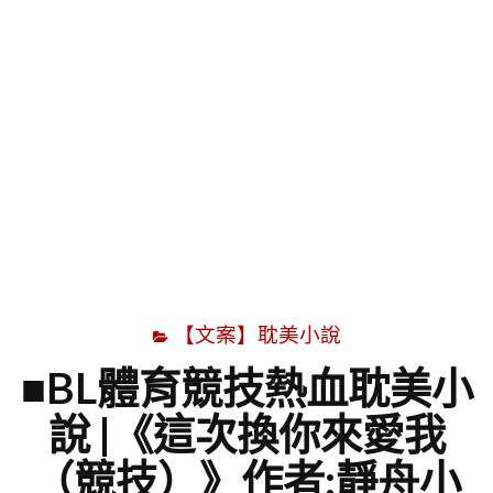
字
【文案】耽美小說
■BL體育競技熱血耽美小
說 |《這次換你來愛我
（競技）》作者:靜舟小