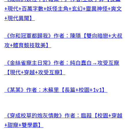
+現代+百萬字數+妖怪主角+玄幻+靈異神怪+爽文
+現代異聞】
《你和冠軍都歸我》作者：陳隱【雙向暗戀+大叔
攻+體育競技耽美】
《金絲雀寵主日常》作者：純白蠢白→攻受互寵
【現代+穿越+攻受互寵】
《某某》作者：木蘇里【長篇+校園+1v1】
《穿成校草的炮灰情敵》作者：臨葭【校園+穿越
+甜寵+雙學霸】