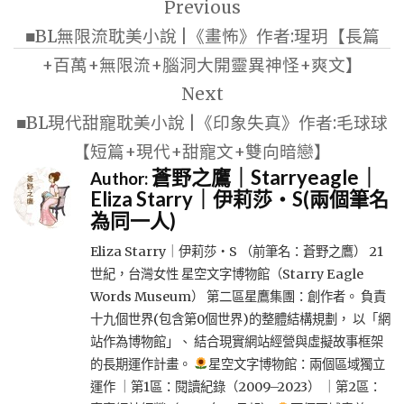
Previous
章
■BL無限流耽美小說 |《畫怖》作者:瑆玥【長篇
導
+百萬+無限流+腦洞大開靈異神怪+爽文】
覽
Next
■BL現代甜寵耽美小說 |《印象失真》作者:毛球球
【短篇+現代+甜寵文+雙向暗戀】
蒼野之鷹｜Starryeagle｜
Author:
Eliza Starry｜伊莉莎・S(兩個筆名
為同一人)
Eliza Starry｜伊莉莎・S （前筆名：蒼野之鷹） 21
世紀，台灣女性 星空文字博物館（Starry Eagle
Words Museum） 第二區星鷹集團：創作者。 負責
十九個世界(包含第0個世界)的整體結構規劃， 以「網
站作為博物館」、 結合現實網站經營與虛擬故事框架
的長期運作計畫。
星空文字博物館：兩個區域獨立
運作 ｜第1區：閱讀紀錄（2009–2023） ｜第2區：