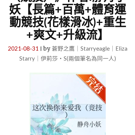
妖【長篇+百萬+體育運
動競技(花樣滑冰)+重生
+爽文+升級流】
2021-08-31
by
蒼野之鷹｜Starryeagle｜Eliza
|
Starry｜伊莉莎・S(兩個筆名為同一人)