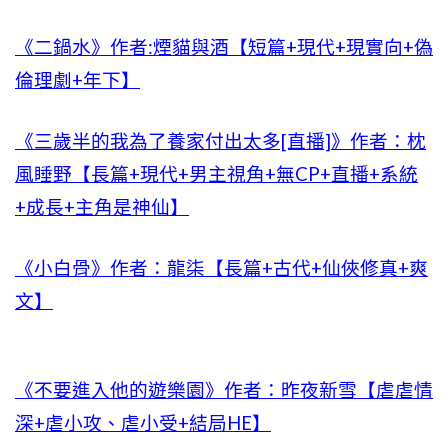
《二鍋水》作者:煙貓與酒【短篇+現代+現實向+偽
倫理劇+年下】
《三歲半的我為了養家付出太多[直播]》作者：枕
風睡野【長篇+現代+男主視角+無CP+直播+系統
+成長+主角是神仙】
《小白骨》作者：龍柒【長篇+古代+仙俠修真+爽
文】
《不要進入他的遊樂園》作者：昨夜新雪【虐虐情
深+虐小攻、虐小受+結局HE】