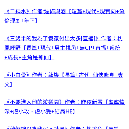
《二鍋水》作者:煙貓與酒【短篇+現代+現實向+偽
倫理劇+年下】
《三歲半的我為了養家付出太多[直播]》作者：枕
風睡野【長篇+現代+男主視角+無CP+直播+系統
+成長+主角是神仙】
《小白骨》作者：龍柒【長篇+古代+仙俠修真+爽
文】
《不要進入他的遊樂園》作者：昨夜新雪【虐虐情
深+虐小攻、虐小受+結局HE】