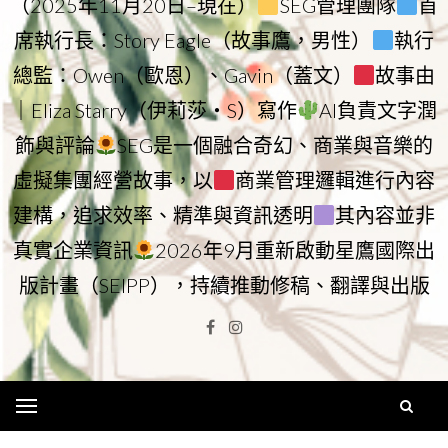
（2025年11月20日–現在）
SEG管理團隊
首
席執行長：Story Eagle（故事鷹，男性）
執行
總監：Owen（歐恩）、Gavin（蓋文）
故事由
｜Eliza Starry（伊莉莎・S）寫作
AI負責文字潤
飾與評論
SEG是一個融合奇幻、商業與音樂的
虛擬集團經營故事，以
商業管理邏輯進行內容
建構，追求效率、精準與資訊透明
其內容並非
真實企業資訊
2026年9月重新啟動星鷹國際出
版計畫（SEIPP），持續推動修稿、翻譯與出版
Facebook
Instagram
Menu