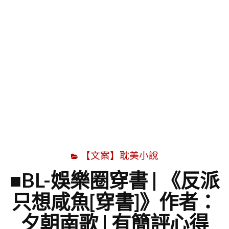
字
【文案】耽美小說
■BL-娛樂圈穿書 | 《反派
只想咸魚[穿書]》作者：
夕朝南歌 | 有簡評心得