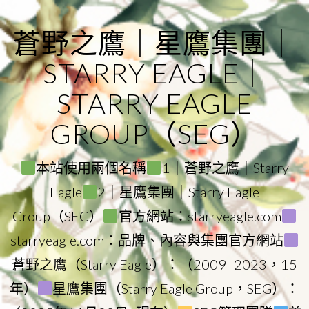
Skip
to
蒼野之鷹｜星鷹集團｜
content
STARRY EAGLE｜
STARRY EAGLE
GROUP（SEG）
本站使用兩個名稱
1｜蒼野之鷹｜Starry
Eagle
2｜星鷹集團｜Starry Eagle
Group（SEG）
官方網站：starryeagle.com
starryeagle.com：品牌、內容與集團官方網站
蒼野之鷹（Starry Eagle）：（2009–2023，15
年）
星鷹集團（Starry Eagle Group，SEG）：