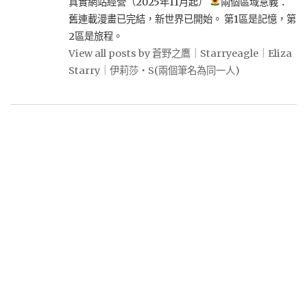
真實網站經營（2025年11月起）
兩個區域意義：
舊連載漫畫已完結，新世界已開始。 第1區是記憶，第
2區是旅程。
View all posts by 蒼野之鷹｜Starryeagle｜Eliza
Starry｜伊莉莎・S(兩個筆名為同一人)