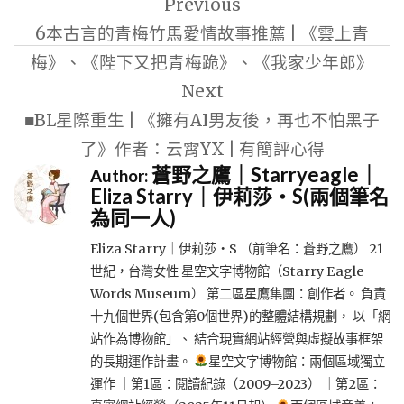
Previous
章
6本古言的青梅竹馬愛情故事推薦 | 《雲上青
導
梅》、《陛下又把青梅跪》、《我家少年郎》
覽
Next
■BL星際重生 | 《擁有AI男友後，再也不怕黑子
了》作者：云霄YX | 有簡評心得
蒼野之鷹｜Starryeagle｜
Author:
Eliza Starry｜伊莉莎・S(兩個筆名
為同一人)
Eliza Starry｜伊莉莎・S （前筆名：蒼野之鷹） 21
世紀，台灣女性 星空文字博物館（Starry Eagle
Words Museum） 第二區星鷹集團：創作者。 負責
十九個世界(包含第0個世界)的整體結構規劃， 以「網
站作為博物館」、 結合現實網站經營與虛擬故事框架
的長期運作計畫。
星空文字博物館：兩個區域獨立
運作 ｜第1區：閱讀紀錄（2009–2023） ｜第2區：