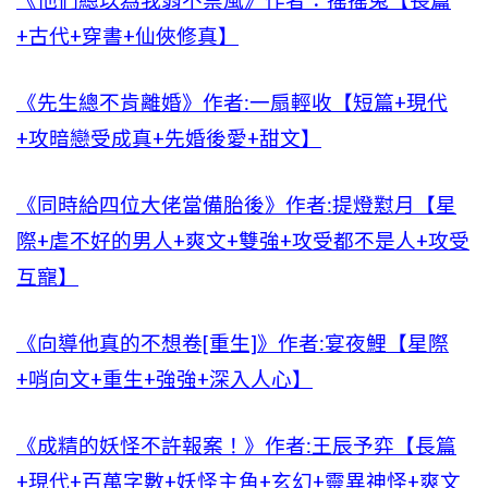
《他們總以為我弱不禁風》作者：搖搖兔【長篇
+古代+穿書+仙俠修真】
《先生總不肯離婚》作者:一扇輕收【短篇+現代
+攻暗戀受成真+先婚後愛+甜文】
《同時給四位大佬當備胎後》作者:提燈懟月【星
際+虐不好的男人+爽文+雙強+攻受都不是人+攻受
互寵】
《向導他真的不想卷[重生]》作者:宴夜鯉【星際
+哨向文+重生+強強+深入人心】
《成精的妖怪不許報案！》作者:王辰予弈【長篇
+現代+百萬字數+妖怪主角+玄幻+靈異神怪+爽文