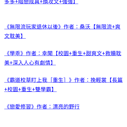
多多+暗戀成真+換攻文+強強】
《無限流玩家退休以後》作者：桑沃【無限流+爽
文耽美】
《學乖》作者：幸聞【校園+重生+甜爽文+救贖耽
美+深入人心有劇情】
《霸道校草盯上我［重生］》作者：挽輕裳【長篇
+校園+重生+雙學霸】
《戀愛修習》作者：漂亮的野行