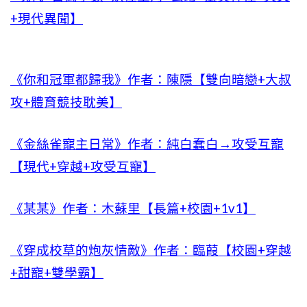
+現代異聞】
《你和冠軍都歸我》作者：陳隱【雙向暗戀+大叔
攻+體育競技耽美】
《金絲雀寵主日常》作者：純白蠢白→攻受互寵
【現代+穿越+攻受互寵】
《某某》作者：木蘇里【長篇+校園+1v1】
《穿成校草的炮灰情敵》作者：臨葭【校園+穿越
+甜寵+雙學霸】