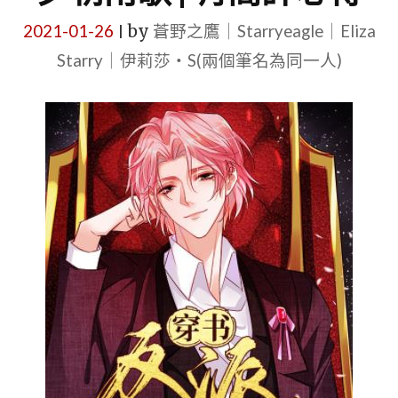
2021-01-26
by
蒼野之鷹｜Starryeagle｜Eliza
|
Starry｜伊莉莎・S(兩個筆名為同一人)