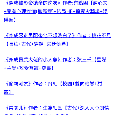
《穿成被影帝拋棄的炮灰》作者:有點困【虐心文
+受有心理疾病(抑鬱症)+結局HE+追妻火葬場+娛
樂圈】
《穿成惡毒男配後他不想洗白了》作者：桃花不見
【長篇+古代+穿越+宮廷侯爵】
《穿成暴戾大佬的小人魚》作者：弦三千【星際
+主受+攻受互寵+穿書】
《偷親測試》作者：飛紅【校園+雙向暗戀+甜
寵】
《崇關北》作者：生為紅藍【古代+深入人心劇情