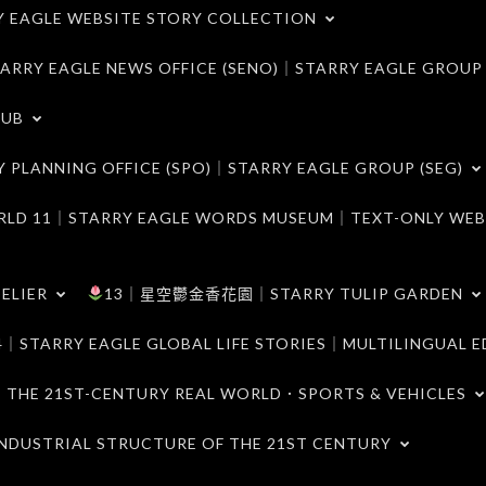
LE WEBSITE STORY COLLECTION
 EAGLE NEWS OFFICE (SENO)｜STARRY EAGLE GROUP
LUB
ANNING OFFICE (SPO)｜STARRY EAGLE GROUP (SEG)
｜STARRY EAGLE WORDS MUSEUM｜TEXT-ONLY WEB
ELIER
13｜星空鬱金香花園｜STARRY TULIP GARDEN
RY EAGLE GLOBAL LIFE STORIES｜MULTILINGUAL E
21ST-CENTURY REAL WORLD．SPORTS & VEHICLES
TRIAL STRUCTURE OF THE 21ST CENTURY