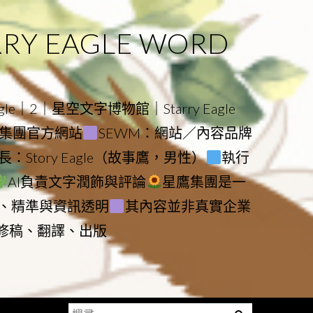
 EAGLE WORD
e｜2｜星空文字博物館｜Starry Eagle
物館與集團官方網站
SEWM：網站／內容品牌
：Story Eagle（故事鷹，男性）
執行
AI負責文字潤飾與評論
星鷹集團是一
、精準與資訊透明
其內容並非真實企業
動修稿、翻譯、出版
搜
Menu