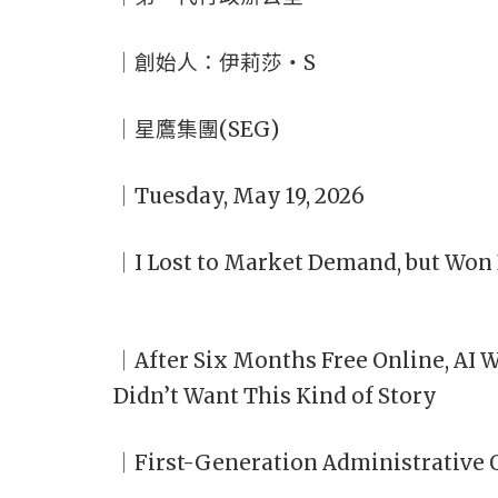
｜創始人：伊莉莎・S
｜星鷹集團(SEG)
｜Tuesday, May 19, 2026
｜I Lost to Market Demand, but Won
｜After Six Months Free Online, AI 
Didn’t Want This Kind of Story
｜First-Generation Administrative O