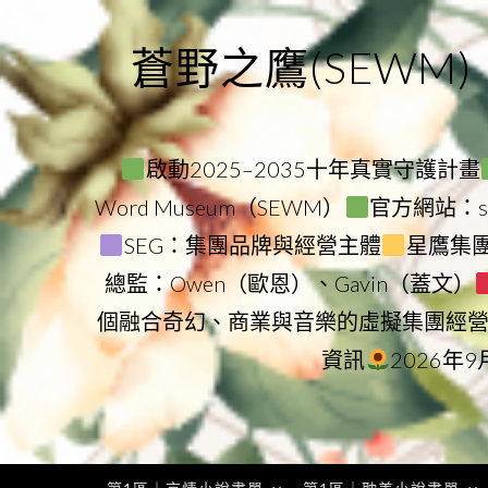
Skip
to
蒼野之鷹(SEWM)
content
啟動2025–2035十年真實守護計畫
Word Museum（SEWM）
官方網站：star
SEG：集團品牌與經營主體
星鷹集團（
總監：Owen（歐恩）、Gavin（蓋文）
個融合奇幻、商業與音樂的虛擬集團經
資訊
2026年