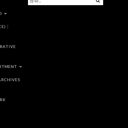
尋
D
關
鍵
CE)｜
字:
RATIVE
RTMENT
RCHIVES
RK