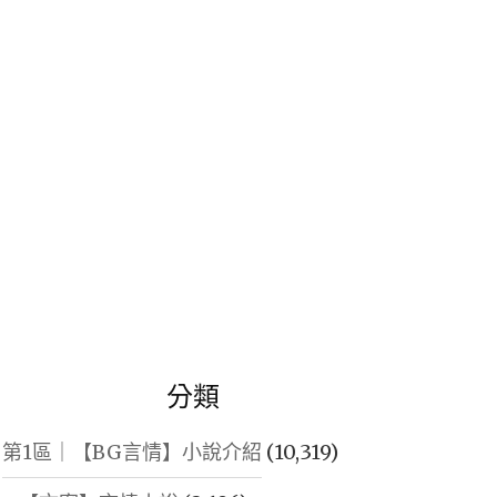
鍵
字:
分類
第1區｜【BG言情】小說介紹
(10,319)