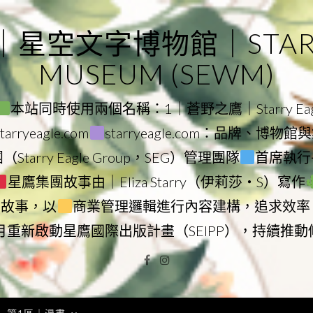
｜星空文字博物館｜STARRY
MUSEUM (SEWM)
本站同時使用兩個名稱：1｜蒼野之鷹｜Starry Eagl
ryeagle.com
starryeagle.com：品牌、博
Starry Eagle Group，SEG）管理團隊
首席執行長
星鷹集團故事由｜Eliza Starry（伊莉莎・S）寫作
營故事，以
商業管理邏輯進行內容建構，追求效率
9月重新啟動星鷹國際出版計畫（SEIPP），持續推
Facebook
Instagram