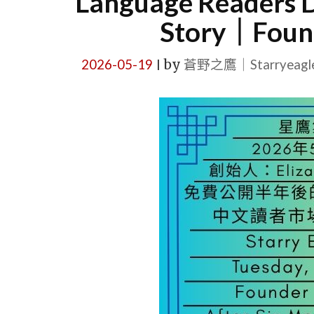
Language Readers D
Story｜Founde
2026-05-19
by
蒼野之鷹｜Starryeag
|