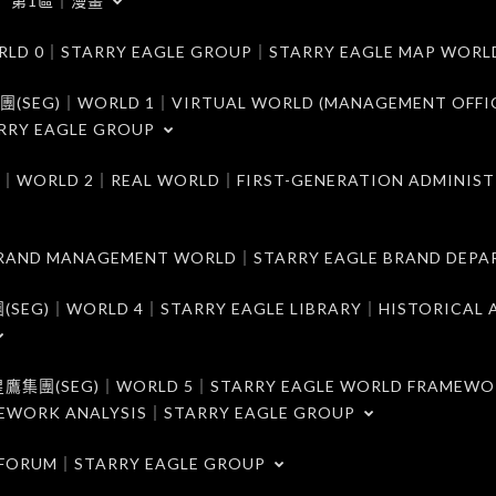
第1區｜漫畫
｜STARRY EAGLE GROUP｜STARRY EAGLE MAP WORL
)｜WORLD 1｜VIRTUAL WORLD (MANAGEMENT OFFI
RRY EAGLE GROUP
D 2｜REAL WORLD｜FIRST-GENERATION ADMINIST
MANAGEMENT WORLD｜STARRY EAGLE BRAND DEPA
ORLD 4｜STARRY EAGLE LIBRARY｜HISTORICAL A
EG)｜WORLD 5｜STARRY EAGLE WORLD FRAMEWO
MEWORK ANALYSIS｜STARRY EAGLE GROUP
ORUM｜STARRY EAGLE GROUP