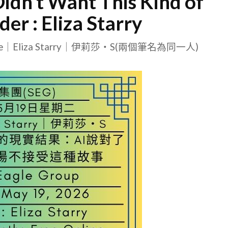
idn’t Want This Kind of
r : Eliza Starry
le｜Eliza Starry｜伊莉莎・S(兩個筆名為同一人)