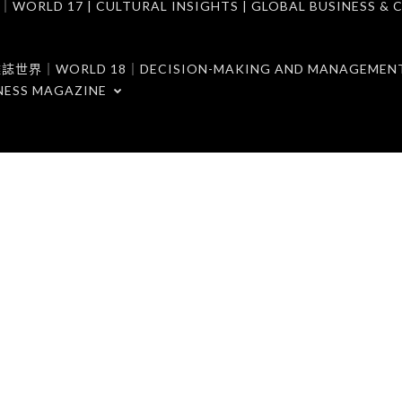
7 | CULTURAL INSIGHTS | GLOBAL BUSINESS & C
ORLD 18｜DECISION-MAKING AND MANAGEMENT 
NESS MAGAZINE