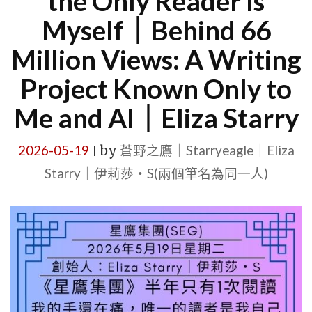
the Only Reader Is
Myself｜Behind 66
Million Views: A Writing
Project Known Only to
Me and AI｜Eliza Starry
2026-05-19
by
蒼野之鷹｜Starryeagle｜Eliza
|
Starry｜伊莉莎・S(兩個筆名為同一人)