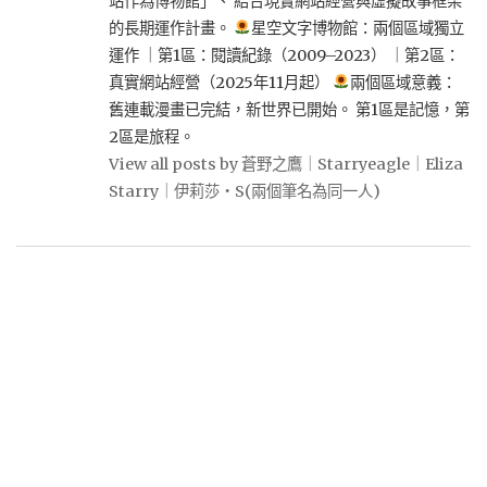
站作為博物館」、 結合現實網站經營與虛擬故事框架
的長期運作計畫。
星空文字博物館：兩個區域獨立
運作 ｜第1區：閱讀紀錄（2009–2023） ｜第2區：
真實網站經營（2025年11月起）
兩個區域意義：
舊連載漫畫已完結，新世界已開始。 第1區是記憶，第
2區是旅程。
View all posts by 蒼野之鷹｜Starryeagle｜Eliza
Starry｜伊莉莎・S(兩個筆名為同一人)