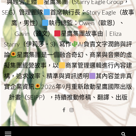
與經營主體
星鷹集團（Starry Eagle Group，
SEG）管理團隊
首席執行長：Story Eagle（故事
鷹，男性）
執行總監：Owen（歐恩）、
Gavin（蓋文）
星鷹集團故事由｜Eliza
Starry（伊莉莎・S）寫作
AI負責文字潤飾與評
論
星鷹集團是一個融合奇幻、商業與音樂的虛
擬集團經營故事，以
商業管理邏輯進行內容建
構，追求效率、精準與資訊透明
其內容並非真
實企業資訊
2026年9月重新啟動星鷹國際出版
計畫（SEIPP），持續推動修稿、翻譯、出版
Facebook
Instagram