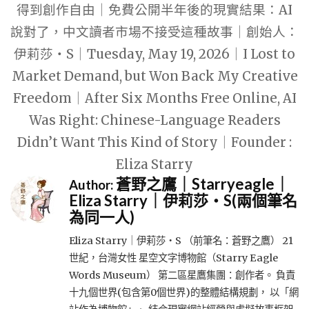
得到創作自由｜免費公開半年後的現實結果：AI
說對了，中文讀者市場不接受這種故事｜創始人：
伊莉莎・S｜Tuesday, May 19, 2026｜I Lost to
Market Demand, but Won Back My Creative
Freedom｜After Six Months Free Online, AI
Was Right: Chinese-Language Readers
Didn’t Want This Kind of Story｜Founder :
Eliza Starry
蒼野之鷹｜Starryeagle｜
Author:
Eliza Starry｜伊莉莎・S(兩個筆名
為同一人)
Eliza Starry｜伊莉莎・S （前筆名：蒼野之鷹） 21
世紀，台灣女性 星空文字博物館（Starry Eagle
Words Museum） 第二區星鷹集團：創作者。 負責
十九個世界(包含第0個世界)的整體結構規劃， 以「網