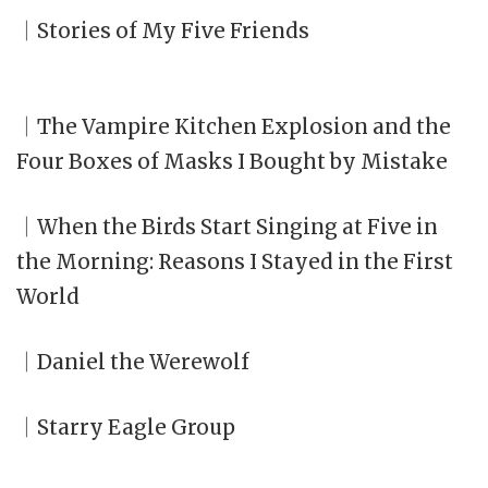
｜Stories of My Five Friends
｜The Vampire Kitchen Explosion and the
Four Boxes of Masks I Bought by Mistake
｜When the Birds Start Singing at Five in
the Morning: Reasons I Stayed in the First
World
｜Daniel the Werewolf
｜Starry Eagle Group