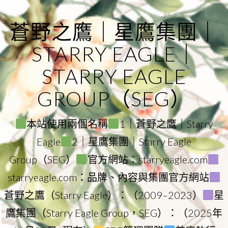
Skip
to
蒼野之鷹｜星鷹集團｜
content
STARRY EAGLE｜
STARRY EAGLE
GROUP（SEG）
本站使用兩個名稱
1｜蒼野之鷹｜Starry
Eagle
2｜星鷹集團｜Starry Eagle
Group（SEG）
官方網站：starryeagle.com
starryeagle.com：品牌、內容與集團官方網站
蒼野之鷹（Starry Eagle）：（2009–2023）
星
鷹集團（Starry Eagle Group，SEG）：（2025年