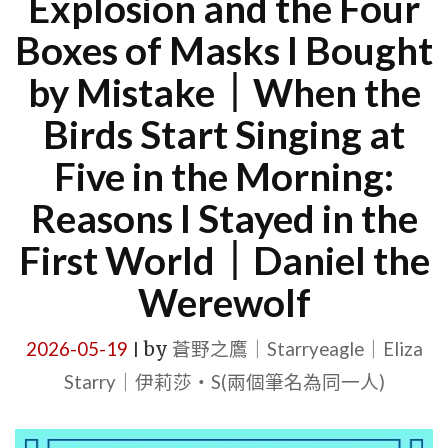
Explosion and the Four
Boxes of Masks I Bought
by Mistake｜When the
Birds Start Singing at
Five in the Morning:
Reasons I Stayed in the
First World｜Daniel the
Werewolf
2026-05-19
by
蒼野之鷹｜Starryeagle｜Eliza
|
Starry｜伊莉莎・S(兩個筆名為同一人)