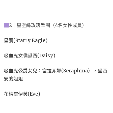
2｜星空綠玫瑰樂團（4名女性成員）
星鷹(Starry Eagle)
吸血鬼女僕黛西(Daisy)
吸血鬼公爵女兒：塞拉菲娜(Seraphina），盧西
安的姐姐
花精靈伊芙(Eve)