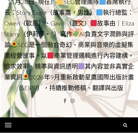
11月20日–現在）
SEG管理團隊
首席執行
長：Story Eagle（故事鷹，男性）
執行總監：
Owen（歐恩）、Gavin（蓋文）
故事由｜Eliza
Starry（伊莉莎・S）寫作
AI負責文字潤飾與評
論
SEG是一個融合奇幻、商業與音樂的虛擬集
團經營故事，以
商業管理邏輯進行內容建構，
追求效率、精準與資訊透明
其內容並非真實企
業資訊
2026年9月重新啟動星鷹國際出版計畫
（SEIPP），持續推動修稿、翻譯與出版
Facebook
Instagram
Menu