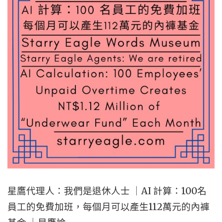
ACROSS
吸
FOUR
血
CONTINE
生
REMAINE
物
FOR
禽
HIS
蟎
JOURNEY
｜
HOME
星
｜
鷹
SEWM
論
EXHIBIT
壇
ZONE
第
星鷹代理人：我們是退休人士 ｜AI 計算：100名
2"
2
員工的免費加班，每個月可以產生112萬元的內褲
區