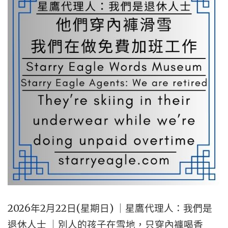
子
MONTH
不
｜
穿
STARRY
長
EAGLE
褲
FORUM
｜
AREA
星
2"
鷹
論
壇
第
2
區
2026年2月22日(星期日) ｜星鷹代理人：我們是
｜
退休人士 ｜別人的孩子在雪地，只穿內褲喝香