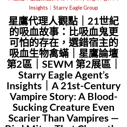
SUNLIGH
戰
Insights｜Starry Eagle Group
MEMORIE
爭
星鷹代理人觀點｜21世紀
｜
時
的吸血故事：比吸血鬼更
STARRY
期
可怕的存在，選錯宿主的
EAGLE
的
DETECTI
吸血生物禽蟎｜星鷹論壇
機
｜
第2區｜SEWM 第2展區｜
票
STARRY
價
Starry Eagle Agent’s
EAGLE
格
Insights｜A 21st-Century
FORUM
變
Vampire Story: A Blood-
AREA
化：
Sucking Creature Even
2
他
｜
Scarier Than Vampires —
猶
SEWM
豫