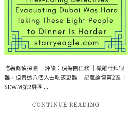
務
｜
星
鷹
論
壇
第
吃薯條偵探團 ｜評論：偵探團任務 ｜撤離杜拜很
2
難，但帶這八個人去吃飯更難 ｜星鷹論壇第2區 ｜
區
SEWM第2展區 …
｜
FRIES-
"吃
CONTINUE READING
EATING
薯
DETECTI
條
｜