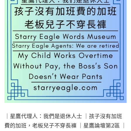
月
THAT
可
CHOSE
以
THE
產
WRONG
生
HOST
112
｜
萬
STARRY
元
EAGLE
的
FORUM
內
AREA
褲
2
基
｜
｜星鷹代理人：我們是退休人士 ｜孩子沒有加班
金
SEWM
費的加班，老板兒子不穿長褲 ｜星鷹論壇第2區 ｜
｜
EXHIBIT