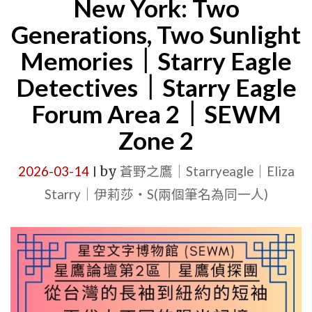
New York: Two
Generations, Two Sunlight
Memories｜Starry Eagle
Detectives｜Starry Eagle
Forum Area 2｜SEWM
Zone 2
2026-03-14
by
蒼野之鷹｜Starryeagle｜Eliza
|
Starry｜伊莉莎・S(兩個筆名為同一人)