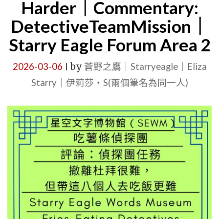
Harder｜Commentary:
他
DetectiveTeamMission｜
們
的
Starry Eagle Forum Area 2
飲
2026-03-06
by
蒼野之鷹｜Starryeagle｜Eliza
|
食
Starry｜伊莉莎・S(兩個筆名為同一人)
限
制
｜
評
論：
偵
探
團
任