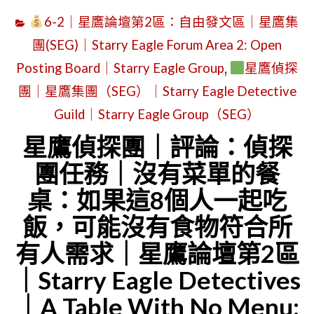
偵
EVEN
6-2｜星鷹論壇第2區：自由發文區｜星鷹集
探
FRENCH
團(SEG)｜Starry Eagle Forum Area 2: Open
團
FRIES
Posting Board｜Starry Eagle Group
,
星鷹偵探
｜
CAN’T
團｜星鷹集團（SEG）｜Starry Eagle Detective
評
SAVE
論：
Guild｜Starry Eagle Group（SEG）
THIS
偵
星鷹偵探團｜評論：偵探
DINNER:
探
團任務｜沒有菜單的餐
EIGHT
團
DINERS
桌：如果這8個人一起吃
任
AND
飯，可能沒有食物符合所
務
THEIR
有人需求｜星鷹論壇第2區
｜
FOOD
撤
｜Starry Eagle Detectives
RULES
離
｜A Table With No Menu:
｜