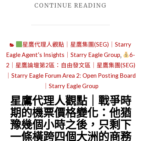
"從
CONTINUE READING
台
灣
的
星鷹代理人觀點｜星鷹集團(SEG)｜Starry
長
Eagle Agent’s Insights｜Starry Eagle Group
,
6-
袖
2｜星鷹論壇第2區：自由發文區｜星鷹集團(SEG)
到
｜Starry Eagle Forum Area 2: Open Posting Board
紐
約
｜Starry Eagle Group
的
星鷹代理人觀點｜戰爭時
短
期的機票價格變化：他猶
袖：
豫幾個小時之後，只剩下
兩
一條橫跨四個大洲的商務
代