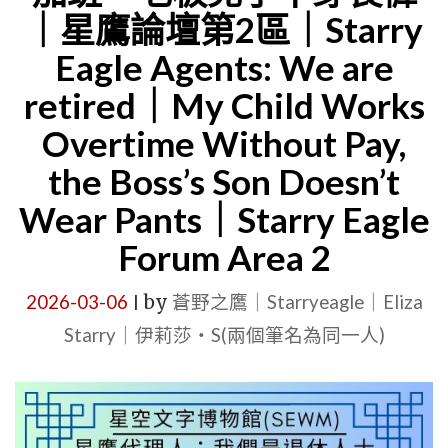
｜星鷹論壇第2區｜Starry
AI
CENTURY
Eagle Agents: We are
計
VAMPIRE
算：
STORY:
retired｜My Child Works
100
A
Overtime Without Pay,
名
BLOOD-
the Boss’s Son Doesn’t
員
SUCKING
Wear Pants｜Starry Eagle
工
CREATUR
Forum Area 2
的
EVEN
免
SCARIER
2026-03-06
by
蒼野之鷹｜Starryeagle｜Eliza
|
費
THAN
Starry｜伊莉莎・S(兩個筆名為同一人)
加
VAMPIRE
班，
—
每
BIRD
個
MITES