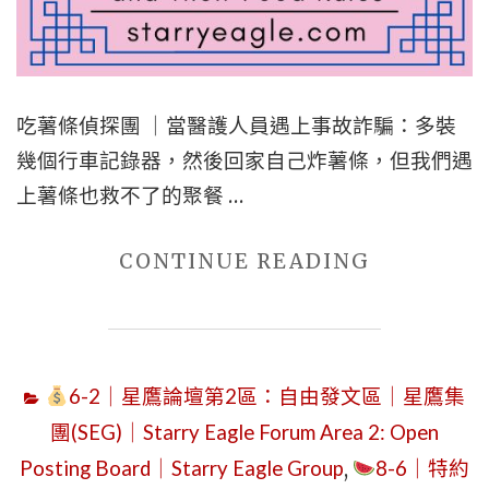
｜
SUNDAY,
FEBRUAR
吃薯條偵探團 ｜當醫護人員遇上事故詐騙：多裝
22,
幾個行車記錄器，然後回家自己炸薯條，但我們遇
2026
上薯條也救不了的聚餐 …
｜
STARRY
"吃
CONTINUE READING
EAGLE
薯
AGENTS:
條
WE
偵
ARE
6-2｜星鷹論壇第2區：自由發文區｜星鷹集
探
RETIRED
團(SEG)｜Starry Eagle Forum Area 2: Open
團
｜
Posting Board｜Starry Eagle Group
,
8-6｜特約
｜
THEY’RE