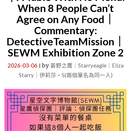
杜
COMMENT
When 8 People Can’t
拜
DETECTI
Agree on Any Food｜
很
｜
Commentary:
難，
STARRY
但
DetectiveTeamMission｜
EAGLE
帶
SEWM Exhibition Zone 2
FORUM
這
AREA
2026-03-06
by
蒼野之鷹｜Starryeagle｜Eliza
|
八
2"
Starry｜伊莉莎・S(兩個筆名為同一人)
個
人
去
吃
飯
更