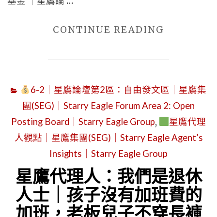
基金 ｜星鷹論 …
｜
"星
CONTINUE READING
SEWM
鷹
第
代
2
理
展
6-2｜星鷹論壇第2區：自由發文區｜星鷹集
人：
區
團(SEG)｜Starry Eagle Forum Area 2: Open
我
｜
Posting Board｜Starry Eagle Group
,
星鷹代理
們
STARRY
人觀點｜星鷹集團(SEG)｜Starry Eagle Agent’s
是
EAGLE
退
Insights｜Starry Eagle Group
AGENT’S
休
INSIGHTS
星鷹代理人：我們是退休
人
｜
人士｜孩子沒有加班費的
士
A
加班，老板兒子不穿長褲
｜
21ST-