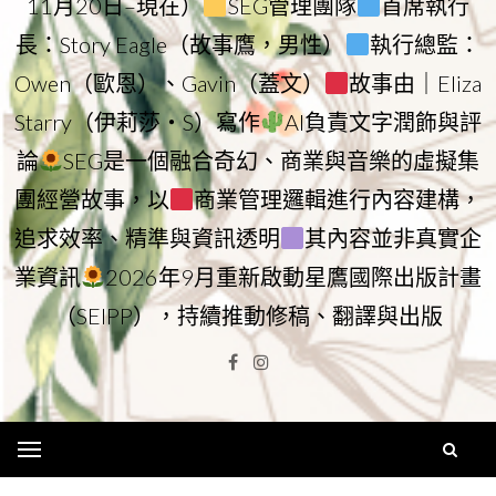
11月20日–現在）
SEG管理團隊
首席執行
長：Story Eagle（故事鷹，男性）
執行總監：
Owen（歐恩）、Gavin（蓋文）
故事由｜Eliza
Starry（伊莉莎・S）寫作
AI負責文字潤飾與評
論
SEG是一個融合奇幻、商業與音樂的虛擬集
團經營故事，以
商業管理邏輯進行內容建構，
追求效率、精準與資訊透明
其內容並非真實企
業資訊
2026年9月重新啟動星鷹國際出版計畫
（SEIPP），持續推動修稿、翻譯與出版
Facebook
Instagram
Menu