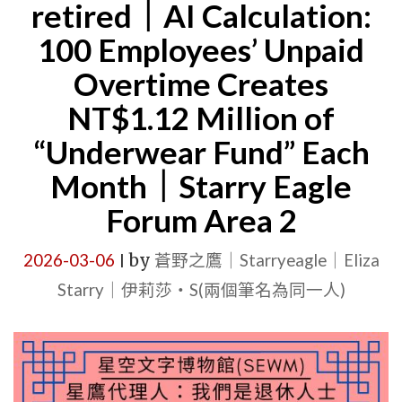
retired｜AI Calculation:
DURING
吸
100 Employees’ Unpaid
WARTIME
血
Overtime Creates
AFTER
鬼
NT$1.12 Million of
HE
更
HESITAT
可
“Underwear Fund” Each
FOR
怕
Month｜Starry Eagle
A
的
Forum Area 2
FEW
存
HOURS,
在，
2026-03-06
by
蒼野之鷹｜Starryeagle｜Eliza
|
ONLY
選
Starry｜伊莉莎・S(兩個筆名為同一人)
ONE
錯
BUSINESS
宿
CLASS
主
ROUTE
的