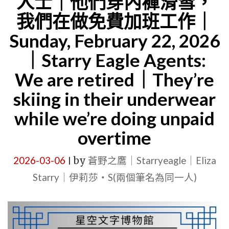
人士｜他們穿內褲滑雪，
｜
｜
我們在做免費加班工作｜
孩
AI
Sunday, February 22, 2026
子
CALCULAT
沒
｜Starry Eagle Agents:
100
有
We are retired｜They’re
EMPLOYE
加
skiing in their underwear
UNPAID
班
OVERTIM
while we’re doing unpaid
費
CREATES
overtime
的
NT$1.12
加
2026-03-06
by
蒼野之鷹｜Starryeagle｜Eliza
|
MILLION
班，
Starry｜伊莉莎・S(兩個筆名為同一人)
OF
老
“UNDERW
板
FUND”
兒
EACH