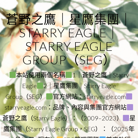
Skip
to
蒼野之鷹｜星鷹集團｜
content
STARRY EAGLE｜
STARRY EAGLE
GROUP（SEG）
本站使用兩個名稱
1｜蒼野之鷹｜Starry
Eagle
2｜星鷹集團｜Starry Eagle
Group（SEG）
官方網站：starryeagle.com
starryeagle.com：品牌、內容與集團官方網站
蒼野之鷹（Starry Eagle）：（2009–2023）
星
鷹集團（Starry Eagle Group，SEG）：（2025年