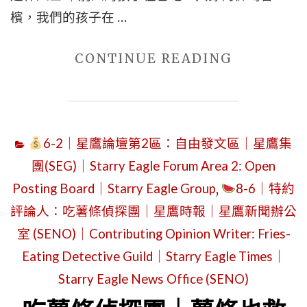
STARRY
檳，我們的孩子在 …
EAGLE
AGENTS:
"2026
CONTINUE READING
WE
年
ARE
2
RETIRED
月
｜
6-2｜星鷹論壇第2區：自由發文區｜星鷹集
22
MY
團(SEG)｜Starry Eagle Forum Area 2: Open
日
CHILD
Posting Board｜Starry Eagle Group
,
8-6｜特約
(星
WORKS
評論人：吃薯條偵探團｜星鷹時報｜星鷹新聞辦公
期
OVERTIM
日)
室 (SENO)｜Contributing Opinion Writer: Fries-
WITHOU
｜
Eating Detective Guild｜Starry Eagle Times｜
PAY,
星
Starry Eagle News Office (SENO)
THE
鷹