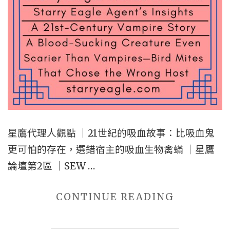
個
大
洲
的
商
務
艙
回
星鷹代理人觀點 ｜21世紀的吸血故事：比吸血鬼
家
更可怕的存在，選錯宿主的吸血生物禽蟎 ｜星鷹
航
論壇第2區 ｜SEW …
線
｜
"星
CONTINUE READING
星
鷹
鷹
代