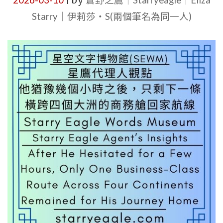
2026-03-10
by
蒼野之鷹｜Starryeagle｜Eliza
|
｜
Starry｜伊莉莎・S(兩個筆名為同一人)
星
鷹
論
壇
第
2
區
｜
SEWM
第
2
區
｜