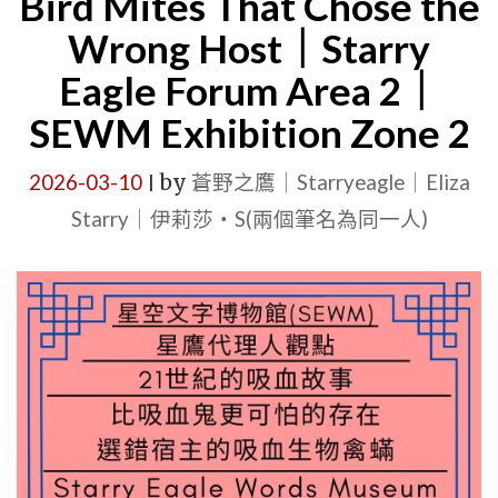
Bird Mites That Chose the
ZONE
幾
Wrong Host｜Starry
2"
個
Eagle Forum Area 2｜
小
SEWM Exhibition Zone 2
時
之
2026-03-10
by
蒼野之鷹｜Starryeagle｜Eliza
|
後，
Starry｜伊莉莎・S(兩個筆名為同一人)
只
剩
下
一
條
橫
跨
四