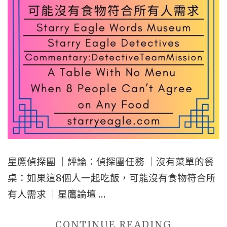
難
｜
星
鷹
論
壇
第
2
區
｜
星鷹偵探團 ｜評論：偵探團任務 ｜沒有菜單的餐
FRIES-
桌：如果這8個人一起吃飯，可能沒有食物符合所
EATING
有人需求 ｜星鷹論壇 …
DETECTI
｜
"星
CONTINUE READING