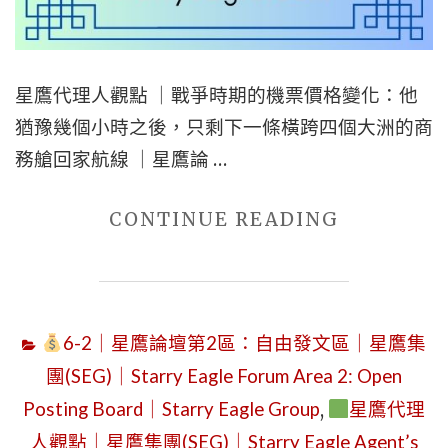
FROM
LONG
SLEEVES
星鷹代理人觀點 ｜戰爭時期的機票價格變化：他
IN
猶豫幾個小時之後，只剩下一條橫跨四個大洲的商
TAIWAN
務艙回家航線 ｜星鷹論 …
TO
SHORT
"星
CONTINUE READING
SLEEVES
鷹
IN
代
NEW
理
YORK:
6-2｜星鷹論壇第2區：自由發文區｜星鷹集
人
TWO
團(SEG)｜Starry Eagle Forum Area 2: Open
觀
GENERAT
Posting Board｜Starry Eagle Group
,
星鷹代理
點
TWO
人觀點｜星鷹集團(SEG)｜Starry Eagle Agent’s
｜