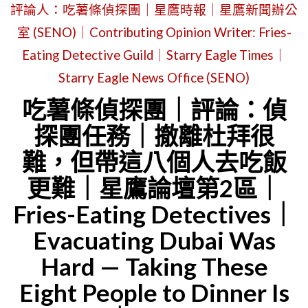
評論人：吃薯條偵探團｜星鷹時報｜星鷹新聞辦公
薯
SKIING
條
室 (SENO)｜Contributing Opinion Writer: Fries-
IN
也
Eating Detective Guild｜Starry Eagle Times｜
THEIR
救
Starry Eagle News Office (SENO)
UNDERW
不
WHILE
吃薯條偵探團｜評論：偵
了
WE’RE
探團任務｜撤離杜拜很
的
DOING
難，但帶這八個人去吃飯
聚
UNPAID
更難｜星鷹論壇第2區｜
餐！
OVERTIM
Fries-Eating Detectives｜
八
位
Evacuating Dubai Was
食
Hard — Taking These
客
Eight People to Dinner Is
與