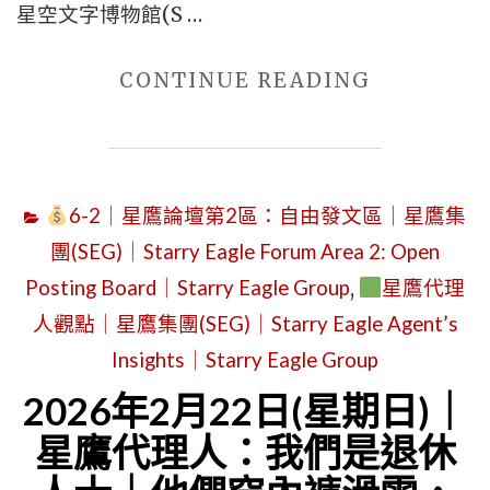
星空文字博物館(S …
星
ZONE
鷹
2"
"星
CONTINUE READING
論
鷹
壇
代
第
理
2
6-2｜星鷹論壇第2區：自由發文區｜星鷹集
人：
區
團(SEG)｜Starry Eagle Forum Area 2: Open
我
｜
Posting Board｜Starry Eagle Group
,
星鷹代理
們
STARRY
人觀點｜星鷹集團(SEG)｜Starry Eagle Agent’s
是
EAGLE
退
Insights｜Starry Eagle Group
AGENTS:
休
2026年2月22日(星期日)｜
WE
人
星鷹代理人：我們是退休
ARE
士
RETIRED