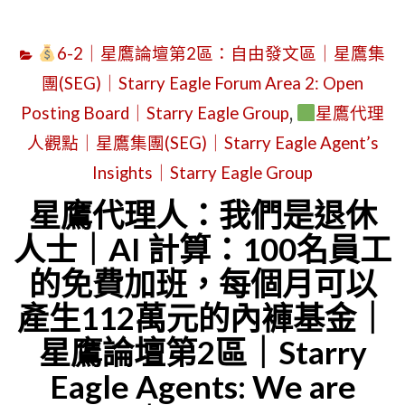
論
理
壇
6-2｜星鷹論壇第2區：自由發文區｜星鷹集
人
第
團(SEG)｜Starry Eagle Forum Area 2: Open
觀
2
Posting Board｜Starry Eagle Group
,
星鷹代理
點
區
人觀點｜星鷹集團(SEG)｜Starry Eagle Agent’s
｜
｜
21
Insights｜Starry Eagle Group
STARRY
世
星鷹代理人：我們是退休
EAGLE
紀
人士｜AI 計算：100名員工
AGENT’S
的
的免費加班，每個月可以
INSIGHTS
吸
產生112萬元的內褲基金｜
｜
血
AIRFARE
星鷹論壇第2區｜Starry
故
PRICE
事：
Eagle Agents: We are
CHANGES
比