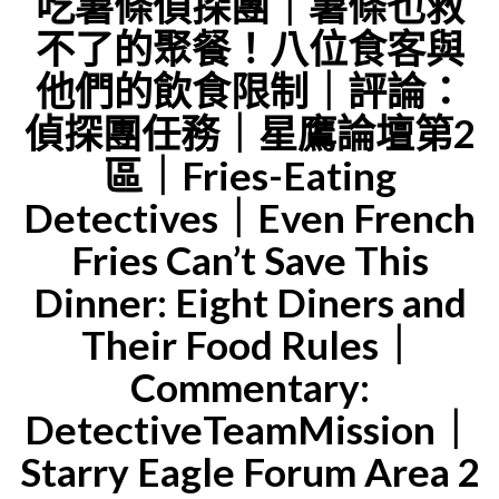
吃薯條偵探團｜薯條也救
BOSS’S
代
不了的聚餐！八位食客與
SON
理
他們的飲食限制｜評論：
DOESN’T
人：
WEAR
偵探團任務｜星鷹論壇第2
我
PANTS
區｜Fries-Eating
們
｜
是
Detectives｜Even French
STARRY
退
Fries Can’t Save This
EAGLE
休
Dinner: Eight Diners and
FORUM
人
AREA
Their Food Rules｜
士
2"
Commentary:
｜
他
DetectiveTeamMission｜
們
Starry Eagle Forum Area 2
穿