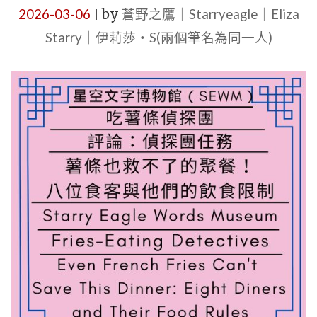
2026-03-06
by
蒼野之鷹｜Starryeagle｜Eliza
內
|
褲
Starry｜伊莉莎・S(兩個筆名為同一人)
滑
雪，
我
們
在
做
免
費
加
班
工
作