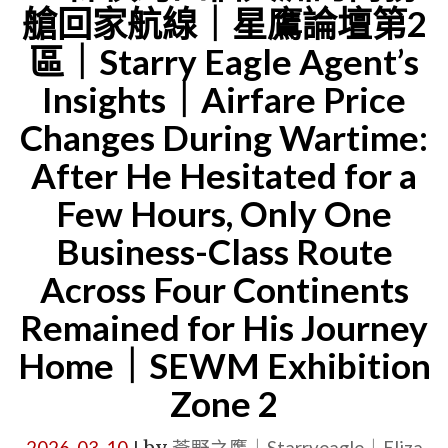
艙回家航線｜星鷹論壇第2
人
不
區｜Starry Eagle Agent’s
同
Insights｜Airfare Price
的
Changes During Wartime:
陽
After He Hesitated for a
光
Few Hours, Only One
記
憶
Business-Class Route
｜
Across Four Continents
星
Remained for His Journey
鷹
Home｜SEWM Exhibition
偵
Zone 2
探
團