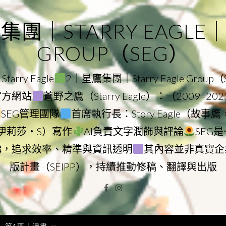
｜STARRY EAGLE｜ST
GROUP（SEG）
rry Eagle
2｜星鷹集團｜Starry Eagle Group
團官方網站
蒼野之鷹（Starry Eagle）：（2009–20
SEG管理團隊
首席執行長：Story Eagle（故事
ry（伊莉莎・S）寫作
AI負責文字潤飾與評論
SEG
構，追求效率、精準與資訊透明
其內容並非真實企
版計畫（SEIPP），持續推動修稿、翻譯與出版
Facebook
Instagram