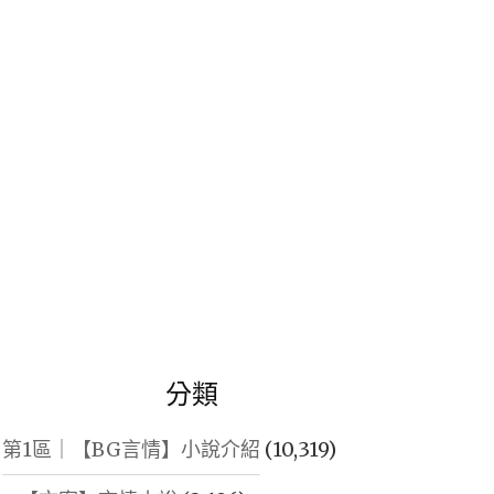
鍵
字:
分類
第1區｜【BG言情】小說介紹
(10,319)