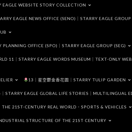
LE WEBSITE STORY COLLECTION
 EAGLE NEWS OFFICE (SENO)｜STARRY EAGLE GROUP
LUB
ANNING OFFICE (SPO)｜STARRY EAGLE GROUP (SEG)
｜STARRY EAGLE WORDS MUSEUM｜TEXT-ONLY WEB
ELIER
13｜星空鬱金香花園｜STARRY TULIP GARDEN
RY EAGLE GLOBAL LIFE STORIES｜MULTILINGUAL E
21ST-CENTURY REAL WORLD．SPORTS & VEHICLES
TRIAL STRUCTURE OF THE 21ST CENTURY