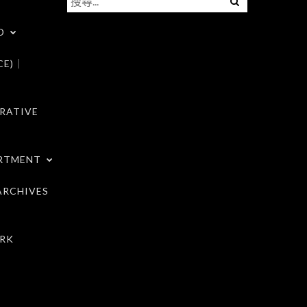
尋
D
關
鍵
CE)｜
字:
RATIVE
RTMENT
RCHIVES
RK