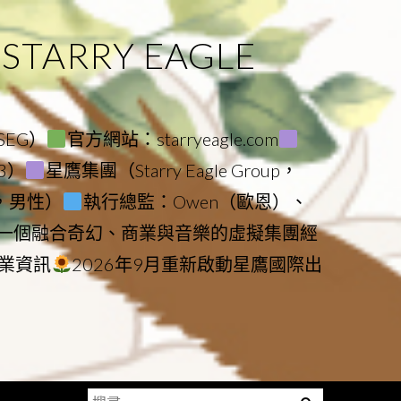
ARRY EAGLE
（SEG）
官方網站：starryeagle.com
23）
星鷹集團（Starry Eagle Group，
鷹，男性）
執行總監：Owen（歐恩）、
是一個融合奇幻、商業與音樂的虛擬集團經
業資訊
2026年9月重新啟動星鷹國際出
搜
Menu