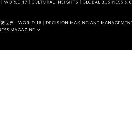
7 | CULTURAL INSIGHTS | GLOBAL BUSINESS & C
ORLD 18｜DECISION-MAKING AND MANAGEMENT 
NESS MAGAZINE