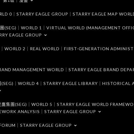
第1區｜漫畫
｜STARRY EAGLE GROUP｜STARRY EAGLE MAP WORL
)｜WORLD 1｜VIRTUAL WORLD (MANAGEMENT OFFI
RRY EAGLE GROUP
D 2｜REAL WORLD｜FIRST-GENERATION ADMINIST
MANAGEMENT WORLD｜STARRY EAGLE BRAND DEPA
ORLD 4｜STARRY EAGLE LIBRARY｜HISTORICAL A
EG)｜WORLD 5｜STARRY EAGLE WORLD FRAMEWO
MEWORK ANALYSIS｜STARRY EAGLE GROUP
ORUM｜STARRY EAGLE GROUP