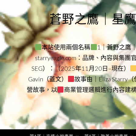
Skip
to
蒼野之鷹｜星鷹集團
content
本站使用兩個名稱
1｜蒼野之鷹｜Sta
starryeagle.com：品牌、內容與集
SEG）：（2025年11月20日–現在）
Gavin（蓋文）
故事由｜Eliza Star
營故事，以
商業管理邏輯進行內容建