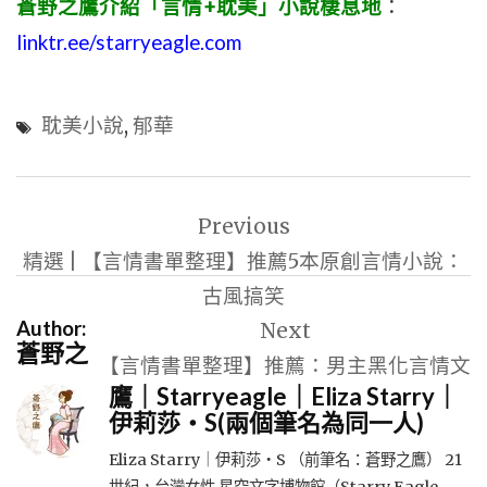
蒼野之鷹介紹「言情+耽美」小說棲息地
：
linktr.ee/starryeagle.com
耽美小說
,
郁華
文
Previous
章
精選 | 【言情書單整理】推薦5本原創言情小說：
導
古風搞笑
覽
Author:
Next
蒼野之
【言情書單整理】推薦：男主黑化言情文
鷹｜Starryeagle｜Eliza Starry｜
伊莉莎・S(兩個筆名為同一人)
Eliza Starry｜伊莉莎・S （前筆名：蒼野之鷹） 21