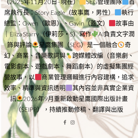
（2025年11月20日–現在）
SEG管理團隊
首
席執行長：Story Eagle（故事鷹，男性）
執行
總監：Owen（歐恩）、Gavin（蓋文）
故事由
｜Eliza Starry（伊莉莎・S）寫作
AI負責文字潤
飾與評論
星鷹集團（SEG）是一個融合
奇
幻、商業、音樂歌詞與
跨媒體改編（音樂劇、
電影劇本、遊戲劇本、舞蹈劇本）的虛擬集團經
營故事，以
商業管理邏輯進行內容建構，追求
效率、精準與資訊透明
其內容並非真實企業資
訊
2026年9月重新啟動星鷹國際出版計畫
（SEIPP），持續推動修稿、翻譯與出版
Facebook
Instagram