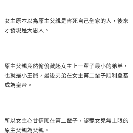
女主原本以為原主父親是害死自己全家的人，後來
才發現是大恩人。
原主父親竟然偷偷藏起女主上一輩子最小的弟弟，
也就是小王爺，最後弟弟在女主第二輩子順利登基
成為皇帝。
所以女主心甘情願在第二輩子，認寵女兒無上限的
原主父親為父親。