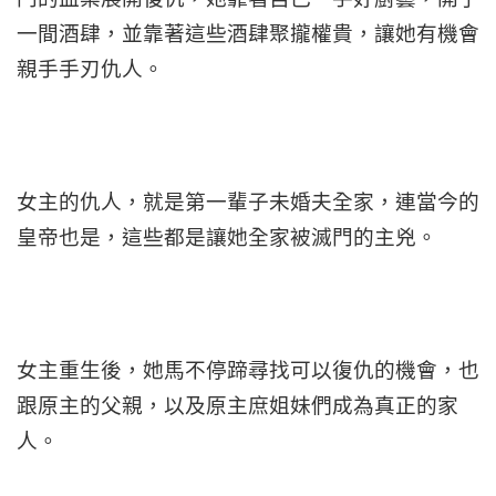
一間酒肆，並靠著這些酒肆聚攏權貴，讓她有機會
親手手刃仇人。
女主的仇人，就是第一輩子未婚夫全家，連當今的
皇帝也是，這些都是讓她全家被滅門的主兇。
女主重生後，她馬不停蹄尋找可以復仇的機會，也
跟原主的父親，以及原主庶姐妹們成為真正的家
人。