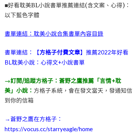
■好看耽美BL小說書單推薦連結(含文案、心得)：
以下藍色字體
書單連結：耽美小說合集書單內容目錄
書單連結：【
方格子付費文章
】推薦2022年好看
BL耽美小說：心得文+小說書單
→訂閱/追蹤方格子：蒼野之鷹推薦「言情+耽
美」小說：
方格子系統，會在發文當天，發通知信
到你的信箱
→蒼野之鷹在方格子：
https://vocus.cc/starryeagle/home