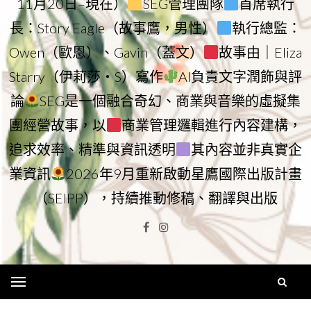
11月20日–現在）
SEG管理團隊
首席執行
長：Story Eagle（故事鷹，男性）
執行總監：
Owen（歐恩）、Gavin（蓋文）
故事由｜Eliza
Starry（伊莉莎・S）寫作
AI負責文字潤飾與評
論
SEG是一個融合奇幻、商業與音樂的虛擬集
團經營故事，以
商業管理邏輯進行內容建構，
追求效率、精準與資訊透明
其內容並非真實企
業資訊
2026年9月重新啟動星鷹國際出版計畫
（SEIPP），持續推動修稿、翻譯與出版
Facebook
Instagram
Menu