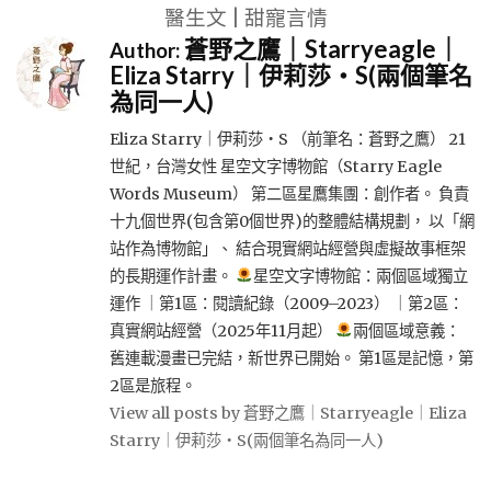
醫生文 | 甜寵言情
蒼野之鷹｜Starryeagle｜
Author:
Eliza Starry｜伊莉莎・S(兩個筆名
為同一人)
Eliza Starry｜伊莉莎・S （前筆名：蒼野之鷹） 21
世紀，台灣女性 星空文字博物館（Starry Eagle
Words Museum） 第二區星鷹集團：創作者。 負責
十九個世界(包含第0個世界)的整體結構規劃， 以「網
站作為博物館」、 結合現實網站經營與虛擬故事框架
的長期運作計畫。
星空文字博物館：兩個區域獨立
運作 ｜第1區：閱讀紀錄（2009–2023） ｜第2區：
真實網站經營（2025年11月起）
兩個區域意義：
舊連載漫畫已完結，新世界已開始。 第1區是記憶，第
2區是旅程。
View all posts by 蒼野之鷹｜Starryeagle｜Eliza
Starry｜伊莉莎・S(兩個筆名為同一人)