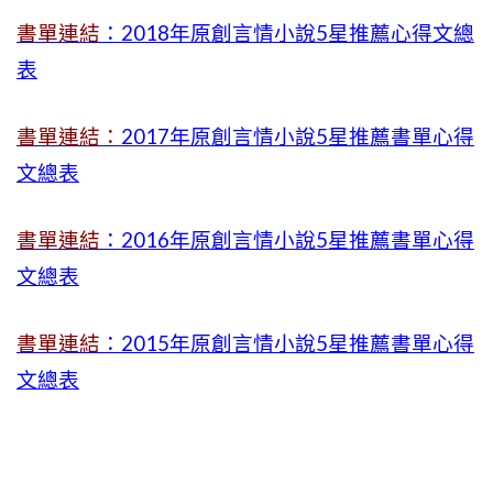
書單連結
：2018年原創言情小說5星推薦心得文總
表
書單連結：
2017年原創言情小說5星推薦書單心得
文總表
書單連結
：2016年原創言情小說5星推薦書單心得
文總表
書單連結
：2015年
原創言情小說5星推薦書單心得
文總表