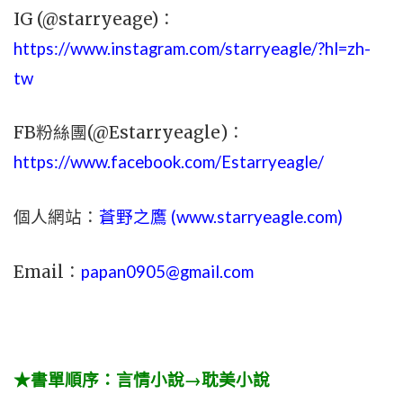
IG (@starryeage)：
https://www.instagram.com/starryeagle/?hl=zh-
tw
FB粉絲團(@Estarryeagle)：
https://www.facebook.com/Estarryeagle/
個人網站：
蒼野之鷹 (
www.
starryeagle.com
)
Email：
papan0905@gmail.com
★書單順序：言情小說→耽美小說