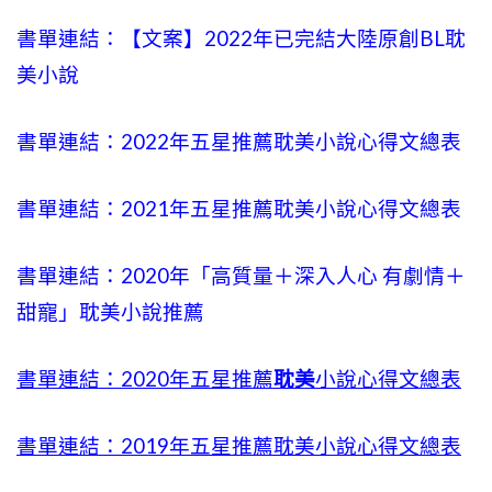
書單連結：【文案】2022年已完結大陸原創BL耽
美小說
書單連結：2022年五星推薦耽美小說心得文總表
書單連結：2021年五星推薦耽美小說心得文總表
書單連結：2020年「高質量＋深入人心 有劇情＋
甜寵」耽美小說推薦
書單連結：2020年五星推薦
耽美
小說心得文總表
書單連結：2019年五星推薦耽美小說心得文總表