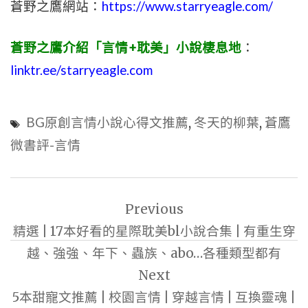
蒼野之鷹網站：
https://www.starryeagle.com/
蒼野之鷹介紹「言情+耽美」小說棲息地
：
linktr.ee/starryeagle.com
BG原創言情小說心得文推薦
,
冬天的柳葉
,
蒼鷹
微書評-言情
文
Previous
章
精選 | 17本好看的星際耽美bl小說合集 | 有重生穿
導
越、強強、年下、蟲族、abo…各種類型都有
覽
Next
5本甜寵文推薦 | 校園言情 | 穿越言情 | 互換靈魂 |