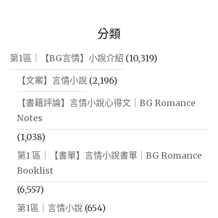
分類
第1區｜【BG言情】小說介紹
(10,319)
【文案】言情小說
(2,196)
【書籍評論】言情小說心得文｜BG Romance
Notes
(1,038)
第1 區｜【書單】言情小說書單｜BG Romance
Booklist
(6,557)
第1區｜言情小說
(654)