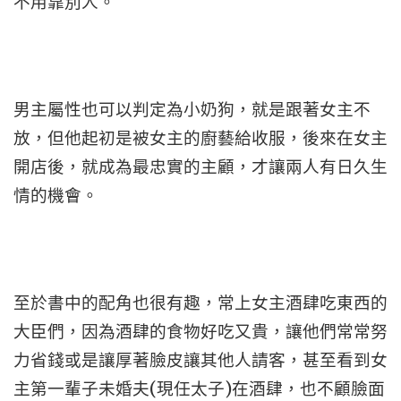
不用靠別人。
男主屬性也可以判定為小奶狗，就是跟著女主不
放，但他起初是被女主的廚藝給收服，後來在女主
開店後，就成為最忠實的主顧，才讓兩人有日久生
情的機會。
至於書中的配角也很有趣，常上女主酒肆吃東西的
大臣們，因為酒肆的食物好吃又貴，讓他們常常努
力省錢或是讓厚著臉皮讓其他人請客，甚至看到女
主第一輩子未婚夫(現任太子)在酒肆，也不顧臉面