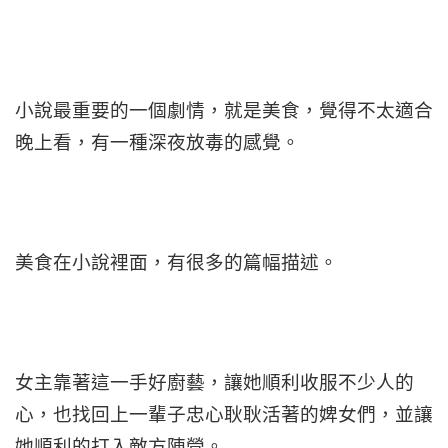
小說最重要的一個劇情，就是美食，覺得不太適合
晚上看，有一種深夜放毒的感覺。
美食在小說裡面，有很多的篇幅描述。
女主靠著這一手好廚藝，讓她順利收服不少人的
心，也找回上一輩子忠心耿耿活著的婢女們，並讓
她順利的打入敵方陣營。