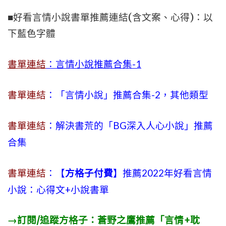
■好看言情小說書單推薦連結(含文案、心得)：以
下藍色字體
書單連結
：言情小說推薦合集-1
書單連結
：「言情小說」推薦合集-2，其他類型
書單連結
：解決書荒的「BG深入人心小說」推薦
合集
書單連結
：【
方格子付費
】推薦2022年好看言情
小說：心得文+小說書單
→訂閱/追蹤方格子：蒼野之鷹推薦「言情+耽