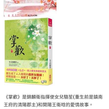
《掌歡》是錦麟衛指揮使女兒駱笙(重生前是鎮南
王府的清陽郡主)和開陽王衛晗的愛情故事。