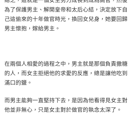
總之，這就是一個女主努力成長到成為高官，然後
為了保護男主、解開皇帝和太后心結，決定放下自
己這偷來的十年做官時光，換回女兒身，她要回歸
男主懷抱，嫁給男主。
在兩個人相愛的過程之中，男主就是那個負責撒糖
的人，而女主拒絕他的求愛的反應，總是讓他吃到
滿口的鹽。
而男主能夠一直堅持下去，是因為他看得見女主對
他並非無心，只是女主對於做官的執念太深了。