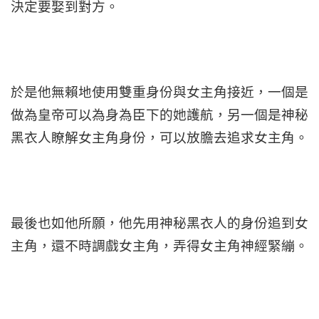
決定要娶到對方。
於是他無賴地使用雙重身份與女主角接近，一個是
做為皇帝可以為身為臣下的她護航，另一個是神秘
黑衣人瞭解女主角身份，可以放膽去追求女主角。
最後也如他所願，他先用神秘黑衣人的身份追到女
主角，還不時調戲女主角，弄得女主角神經緊繃。