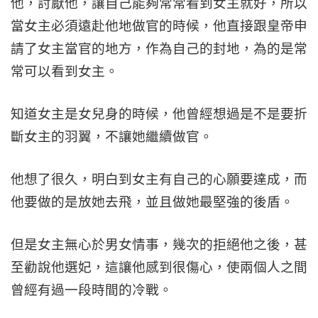
他，討厭他，讓自己能夠常常看到女主就好，所以
當女主必須遠赴他地做官的時候，他直接跟皇帝申
請了女主當官的地方，作為自己的封地，為的是常
常可以看到女主。
知道女主是女兒身的時候，他曾經想過是不是要折
斷女主的羽翼，不讓她繼續做官。
他想了很久，明白到女主有自己的心願要達成，而
他要做的是放她去飛，並且做她最堅強的後盾。
但是女主無心於男女情事，幾次的拒絕他之後，甚
至勸說他選妃，這讓他感到很傷心，使兩個人之間
曾經有過一段時間的冷戰。