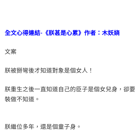
全文心得連結-《朕甚是心累》作者：木妖娆
文案
朕被掰彎後才知道對象是個女人！
朕重生之後一直知道自己的臣子是個女兒身，卻要
裝做不知道。
朕繼位多年，還是個童子身。