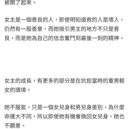
被關了起來。
女主是一個善良的人，即使明知道救的人是壞人，
仍然有一股善意，而她吸引男主的地方不只是善
良，而是她為自己的信念奮鬥到最後一刻的精神。
女主的成長，有更多的部分是在抗拒當時的重男輕
女的環境。
她不服氣，只是一個女兒身和男兒身差別，為什麼
命運大不同，所以即使她有機會換回女兒身，她也
不願意。