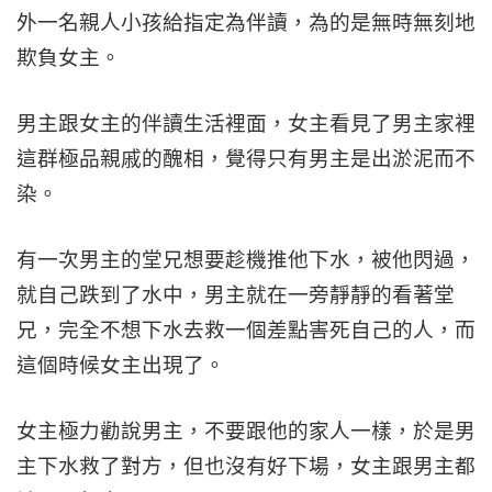
外一名親人小孩給指定為伴讀，為的是無時無刻地
欺負女主。
男主跟女主的伴讀生活裡面，女主看見了男主家裡
這群極品親戚的醜相，覺得只有男主是出淤泥而不
染。
有一次男主的堂兄想要趁機推他下水，被他閃過，
就自己跌到了水中，男主就在一旁靜靜的看著堂
兄，完全不想下水去救一個差點害死自己的人，而
這個時候女主出現了。
女主極力勸說男主，不要跟他的家人一樣，於是男
主下水救了對方，但也沒有好下場，女主跟男主都