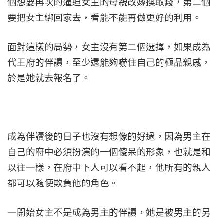
個想要再次的逼迫女主的母親改嫁換取錢，第二個
要把女主綁回家去，看能不能再做更好的利用。
面對這樣的局勢，女主沒有第二個選擇，如果成為
代王府的伴讀，至少還能夠嚇住自己的極品親戚，
於是她就去報名了。
成為伴讀後的日子也沒有想像的好過，因為男主在
自己的府中必須扮演的一個傻呆的形象，也就是和
以往一樣，在府中下人可以看不起，他所有的親人
都可以隨便欺負他的角色。
一開始女主不是成為男主的伴讀，她是被男主的另