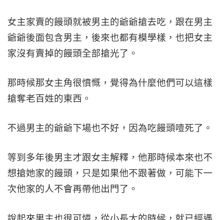
女主家賣的饅頭就被男主的爺爺搶去吃，跟在男主
爺爺後面包含男主，後來也都有模學樣，也把女主
家沒有賣掉的饅頭全部搶光了。
那時候那女主角很憤慨，覺得為什麼他們可以這樣
搶奪老百姓的東西。
不過男主的爺爺下場也不好，因為吃饅頭噎死了。
等到多年後男主才跟女主解釋，他那時候本來也不
想搶她家的饅頭，只是如果他不跟著做，可能下一
次他家的人不會再帶他出門了。
說起來男主也很可憐，從小長大的時候，就已經遇