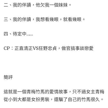
二、我的伴讀，他欠我一個妹妹。
三、我的伴讀，我想看幾眼，就看幾眼。
四、待定中……
CP：正直清正VS狂野忠貞，做官搞事談戀愛
簡評
這就是一個青梅竹馬的愛情故事，只不過女主青梅
從小到大都是女扮男裝，還騙了自己的竹馬很久。