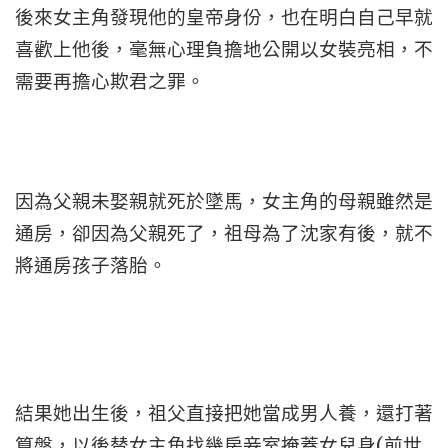
後來女主角發現他的皇帝身份，也在明白自己早就
喜歡上他後，毫無心理負擔地公開以女裝亮相，不
需要再擔心欺君之罪。
因為父親未娶親就死於墜馬，女主角的母親雖然是
通房，卻因為父親死了，祖母為了沈家有後，就不
將通房孩子落胎。
結果她出生後，祖父直接把她當成男人養，還打著
算盤，以後替女主角找幾房妾室掩蓋女兒身(前世