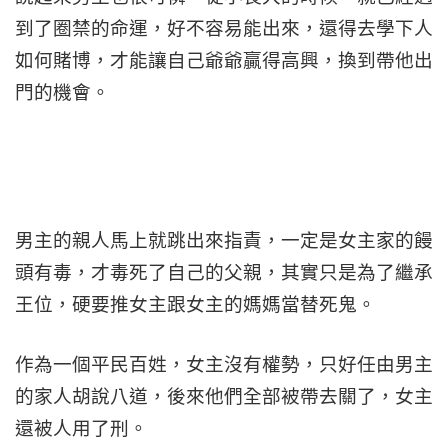
到了圈禁的命運，好不容易能出來，還得去學下人
如何賭博，才能讓自己爺爺贏得高興，換到帶他出
門的機會。
男主的親人馬上就跳出來指責，一定是女主家的饅
頭有毒，才毒死了自己的父親，其實只是為了繼承
王位，硬要推女主跟女主的媽媽當替死鬼。
作為一個平民百姓，女主沒有權勢，只好任由男主
的家人胡說八道，後來他們全部被帶去關了，女主
還被人用了刑。