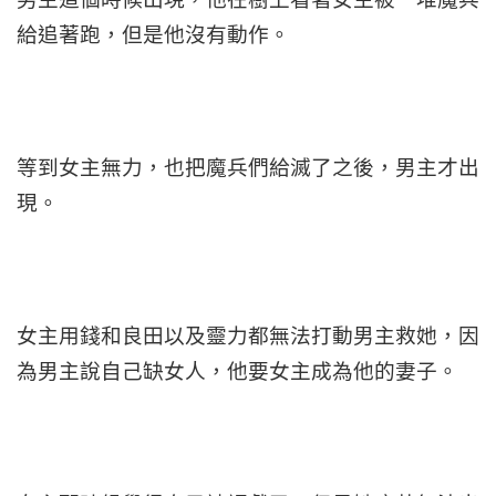
給追著跑，但是他沒有動作。
等到女主無力，也把魔兵們給滅了之後，男主才出
現。
女主用錢和良田以及靈力都無法打動男主救她，因
為男主說自己缺女人，他要女主成為他的妻子。