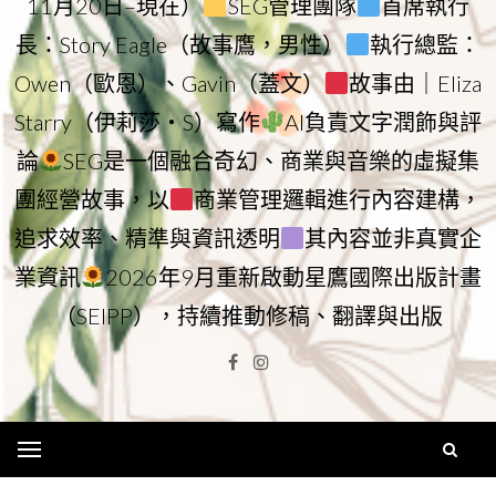
11月20日–現在）
SEG管理團隊
首席執行
長：Story Eagle（故事鷹，男性）
執行總監：
Owen（歐恩）、Gavin（蓋文）
故事由｜Eliza
Starry（伊莉莎・S）寫作
AI負責文字潤飾與評
論
SEG是一個融合奇幻、商業與音樂的虛擬集
團經營故事，以
商業管理邏輯進行內容建構，
追求效率、精準與資訊透明
其內容並非真實企
業資訊
2026年9月重新啟動星鷹國際出版計畫
（SEIPP），持續推動修稿、翻譯與出版
Facebook
Instagram
Menu