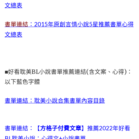
文總表
書單連結
：2015年
原創言情小說5星推薦書單心得
文總表
■好看耽美BL小說書單推薦連結(含文案、心得)：
以下藍色字體
書單連結：耽美小說合集書單內容目錄
書單連結：【
方格子付費文章
】推薦2022年好看
BL耽美小說：心得文+小說書單