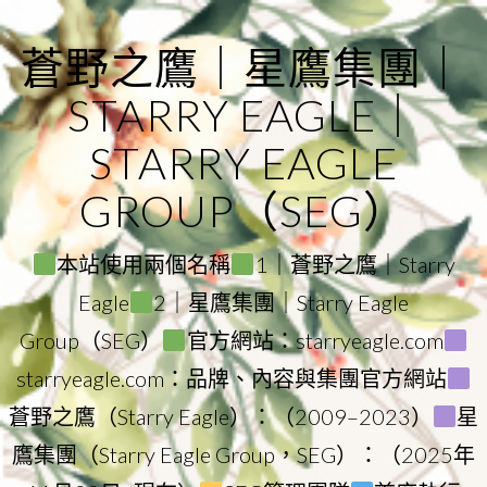
Skip
to
蒼野之鷹｜星鷹集團｜
content
STARRY EAGLE｜
STARRY EAGLE
GROUP（SEG）
本站使用兩個名稱
1｜蒼野之鷹｜Starry
Eagle
2｜星鷹集團｜Starry Eagle
Group（SEG）
官方網站：starryeagle.com
starryeagle.com：品牌、內容與集團官方網站
蒼野之鷹（Starry Eagle）：（2009–2023）
星
鷹集團（Starry Eagle Group，SEG）：（2025年