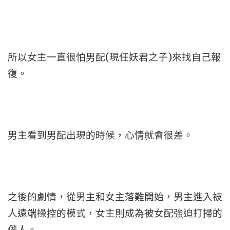
所以女主一直很怕男配(現任妖君之子)來找自己報
復。
男主看到男配出現的時候，心情就會很差。
之後的劇情，從男主和女主落難開始，男主進入被
人遠端操控的模式，女主則成為被女配強迫打掃的
僕人。