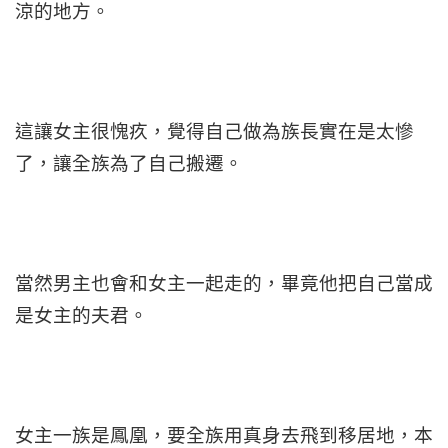
涼的地方。
這讓女主很愧疚，覺得自己做為族長實在是太慘
了，讓全族為了自己搬遷。
當然男主也會和女主一起走的，畢竟他把自己當成
是女主的夫君。
女主一族是鳳凰，要全族用真身去飛到移居地，本