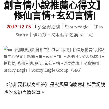
創言情小說推薦心得文】
修仙言情+玄幻言情|
2019-12-05
by
蒼野之鷹｜Starryeagle｜Eliza
|
Starry｜伊莉莎・S(兩個筆名為同一人)
《他非要我以身相許》是火鳳凰向晚意和妖君紀鏡
吟的玄幻言情故事。