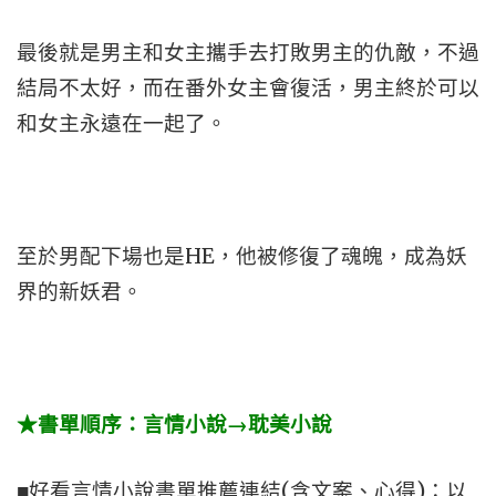
最後就是男主和女主攜手去打敗男主的仇敵，不過
結局不太好，而在番外女主會復活，男主終於可以
和女主永遠在一起了。
至於男配下場也是HE，他被修復了魂魄，成為妖
界的新妖君。
★書單順序：言情小說→耽美小說
■好看言情小說書單推薦連結(含文案、心得)：以