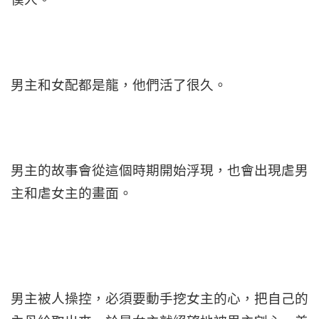
男主和女配都是龍，他們活了很久。
男主的故事會從這個時期開始浮現，也會出現虐男
主和虐女主的畫面。
男主被人操控，必須要動手挖女主的心，把自己的